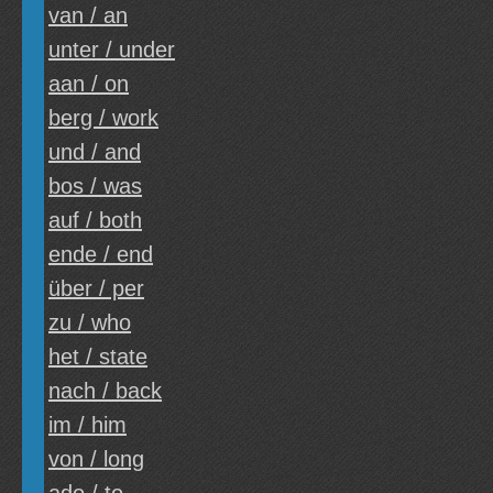
van / an
unter / under
aan / on
berg / work
und / and
bos / was
auf / both
ende / end
über / per
zu / who
het / state
nach / back
im / him
von / long