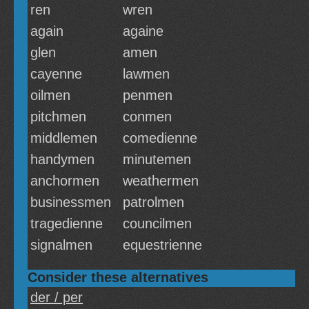
ren
wren
again
againe
glen
amen
cayenne
lawmen
oilmen
penmen
pitchmen
conmen
middlemen
comedienne
handymen
minutemen
anchormen
weathermen
businessmen
patrolmen
tragedienne
councilmen
signalmen
equestrienne
Consider these alternatives
der / per