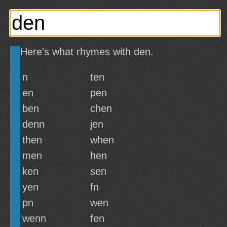
Here's what rhymes with den.
n
ten
en
pen
ben
chen
denn
jen
then
when
men
hen
ken
sen
yen
fn
pn
wen
wenn
fen