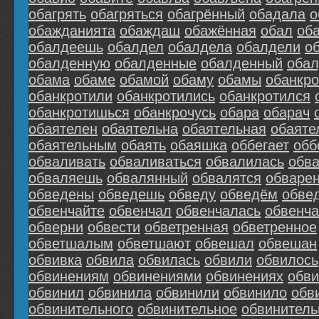
обагрять
обагряться
обагрённый
обадала
о
обажданията
обаждаш
обажённая
обал
об
обалдеешь
обалдел
обалдела
обалдели
о
обалденную
обалденные
обалденный
оба
обама
обаме
обамой
обаму
обамы
обанкр
обанкротили
обанкротились
обанкротился
обанкротишься
обанкрочусь
обара
обарач
обаятелен
обаятельна
обаятельная
обаяте
обаятельным
обаять
обаяшка
оббегает
обб
обваливать
обваливаться
обвалилась
обв
обваляешь
обвалянный
обвалятся
обваре
обведены
обведешь
обведу
обведём
обве
обвенчайте
обвенчал
обвенчалась
обвенч
обверни
обвести
обветренная
обветренное
обветшалым
обветшают
обвешал
обвешан
обвивка
обвила
обвилась
обвили
обвилось
обвинениям
обвинениями
обвинениях
обви
обвинил
обвинила
обвинили
обвинило
обв
обвинительного
обвинительное
обвинител