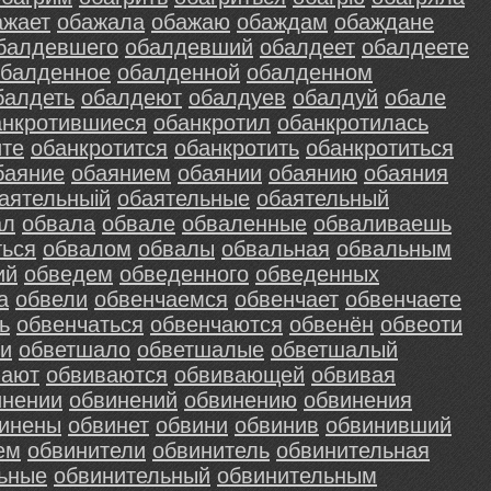
ажает
обажала
обажаю
обаждам
обаждане
балдевшего
обалдевший
обалдеет
обалдеете
обалденное
обалденной
обалденном
балдеть
обалдеют
обалдуев
обалдуй
обале
анкротившиеся
обанкротил
обанкротилась
ите
обанкротится
обанкротить
обанкротиться
баяние
обаянием
обаянии
обаянию
обаяния
аятельныiй
обаятельные
обаятельный
ал
обвала
обвале
обваленные
обваливаешь
ться
обвалом
обвалы
обвальная
обвальным
ий
обведем
обведенного
обведенных
а
обвели
обвенчаемся
обвенчает
обвенчаете
ь
обвенчаться
обвенчаются
обвенён
обвеоти
и
обветшало
обветшалые
обветшалый
вают
обвиваются
обвивающей
обвивая
инении
обвинений
обвинению
обвинения
инены
обвинет
обвини
обвинив
обвинивший
ем
обвинители
обвинитель
обвинительная
ьные
обвинительный
обвинительным