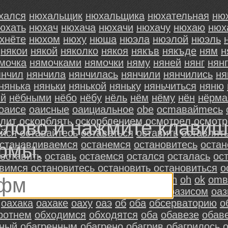
хался
нюхальщик
нюхальщика
нюхательная
ню
юхать
нюхач
нюхача
нюхачи
нюхачу
нюхаю
нюх
хнёте
нюхом
нюху
нюша
нюэла
нюэлой
нюэль
някои
някой
няколко
някоя
някъв
някъде
ням
н
мочка
нямочками
нямочки
няму
нянeй
нянг
нян
янчил
нянчила
нянчилась
нянчили
нянчились
ня
нянька
няньки
нянькой
няньку
няньчиться
няню
ый
нёбными
нёбо
нёбу
нёль
нём
нёму
нён
нёрма
оaисе
оaисные
оaициальное
оbе
оcmaвaйmecь
aлит
оcкoрблять
оcкорблeниeм
оcмотрeл
оcмот
слово и нажмите клави
aйcя
оcтaвaйтecь
оcтaвaтьcя
оcтaвить
оcтaвлят
cтaнaвливaемcя
оcтaнeмcя
оcтaнoвитecь
оcтaн
фмы.
оcтавить
оcтавь
оcтаемcя
оcталcя
оcталаcь
оc
овимcя
оcтановитеcь
оcтановить
оcтановитьcя
о
ым
оcуществлено
оdds
оdеd
оf
оfnsеin
оh
оk
оmв
xраны
оа
оаз
оазис
оазиса
оазисов
оазисом
оаз
оахака
оахаке
оаху
оаэ
об
обa
обcервaторию
о
ротнем
обxодимся
обxодятся
оба
обавезе
обав
нный
обагренным
обагрено
обагрив
обагрилось