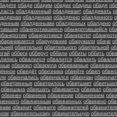
бадете
обади
обадим
обадих
обадиш
обадя
об
аласть
обалдахенный
обалдевает
обалдевать
о
балденая
обалденная
обалденно
обалденного
лденным
обалденными
обалденных
обалдено
о
отившая
обанкротившееся
обанкротившейся
об
обанкротим
обанкротимся
обанкротит
обанкрот
обарачивается
обарудовние
обаружили
обаче
о
льней
обаятельно
обаятельного
обаятельной
об
егай
оббеги
обберут
оббили
оббиты
оббить
обв
алились
обвалился
обвалится
обвалить
обвали
нные
обварил
обварила
обвеваемые
обвевающ
дённое
обведёт
обвезника
обвейте
обвел
обвел
али
обвенчались
обвенчался
обвенчан
обвенчат
обветренные
обветрилось
обветшает
обветшал
обвешана
обвешать
обвивается
обвивал
обви
обвинен
обвинена
обвинение
обвинением
обв
ненного
обвиненным
обвиненных
обвинено
обв
иним
обвинит
обвините
обвинителей
обвинител
ьном
обвинительному
обвинительную
обвинител