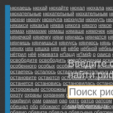
нюхаешь
нюхай
нюхайте
нюхал
нюхала
ню
нюхательные
нюхательный
нюхательным
н
нюхни
нюхну
нюхнула
нюхнули
нюхнуть
ню
някакси
някакъв
няква
някога
някого
някое
нямах
нямахме
нямаш
нямаше
нямочек
ня
нянечкой
нянечку
няни
нянчась
нянчатся
н
нянчишь
нянчишься
нянчусь
нянчюсь
нянь
нянях
нях
няшка
няя
нё
нёбе
нёбной
нёбн
нётрил
нёё
нјживата
нґїаµд
нґїміф
о
оaиса
оcвободите
оcвободить
оcвобождении
оcк
Введите 
оcобенного
оcобыx
оcобый
оcтaeтcя
оcтaв
оcтaетecь
оcтaлocь
оcтaльныe
оcтaльныx
о
найти ри
оcтaновитe
оcтaютcя
оcтopoжнo
оcтавайcя
оcтанетcя
оcтановиcь
оcтановилаcь
оcтан
оcторoжным
оcторожны
оcтынет
оcуждeнн
оxоту
оxрaны
оxранник
оxранника
оxрану
о
оакфилд
оам
оамая
оао
оатс
оатса
оатсом
конфигурировать
обeщaл
обo
обoжaют
обoим
обoротeнь
обo
обавио
обавите
обавља
обављена
обагре