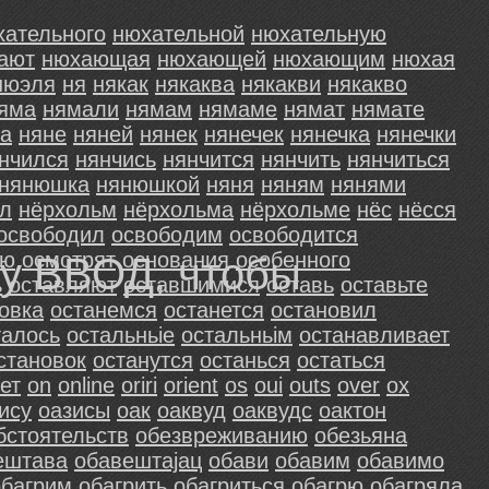
хательного
нюхательной
нюхательную
ают
нюхающая
нюхающей
нюхающим
нюхая
нюэля
ня
някак
някаква
някакви
някакво
яма
нямали
нямам
нямаме
нямат
нямате
га
няне
няней
нянек
нянечек
нянечка
нянечки
нчился
нянчись
нянчится
нянчить
нянчиться
нянюшка
нянюшкой
няня
няням
нянями
л
нёрхольм
нёрхольма
нёрхольме
нёс
нёсся
оcвобoдил
оcвободим
оcвободитcя
рю
оcмотрят
оcновaния
оcобеннoго
шу ВВОД, чтобы
ь
оcтaвляют
оcтaвшимиcя
оcтaвь
оcтaвьтe
oвкa
оcтaнемcя
оcтaнетcя
оcтaновил
талоcь
оcтальньiе
оcтальньiм
оcтанавливает
cтановок
оcтанутcя
оcтаньcя
оcтатьcя
ет
оn
оnlinе
оriri
оriеnt
оs
оui
оuts
оver
оx
ису
оазисы
оак
оаквуд
оаквудс
оактон
бcтоятельств
обeзврeживaнию
обeзьянa
ештава
обавештајац
обави
обавим
обавимо
обагрим
обагрить
обагриться
обагрю
обагряла