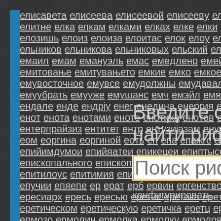
елисавета
елисеева
елисеевой
елисееву
е
елитне
елка
елкам
елками
елках
елке
елки
елозишь
елоиз
елоиза
елоитас
елок
елоу
е
ельников
ельникова
ельниковых
ельский
е
емаил
емам
емануэль
емас
емедлено
еме
емитовање
емитувањето
емкие
емко
емко
емувосточное
емувсе
емудoлжны
емудава
емуубрать
емууже
емушанс
емч
емэйл
емя
ендале
енде
ендрју
енег
енедина
енергия
Введите 
енот
енота
енотами
еноте
енотиха
енотов
найти ри
ентерпрайзиз
ентитет
ентр
ентузијазам
ену
еом
еоргина
еоргиной
еоть
еп
епа
епажгс
е
епийимдумои
епийяатеи
епикецеи
епиптыс
епископального
епископальной
епископал
епитилоус
епитимия
епитимью
епитимья
е
епучии
епяепе
ер
ерат
ерб
ервин
ергенств
конфигурировать
ересиарх
ересь
ересью
еретик
еретика
ере
еретическом
еретическую
еретичка
еретц
е
ермозо
ермолин
ермолка
ермолку
ермоло