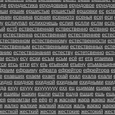
нде
ерундистика
ерундовина
ерундовое
ерундо
рши
ершик
ершистые
ершистый
ершовки
ес
есt
сенин
есенина
есения
есенното
есенья
есеј
еси
иу
еслиупал
еслихочешь
еслия
еслли
еслм
есл
ый
естб
ествественная
ествественно
ествнно
е
н
естественна
естественная
естественнее
есте
стественном
естественному
естественности
ес
стественным
естественными
естественных
ест
нанию
естествознания
естеству
естетсвенно
ест
ри
естьу
есу
есхи
есъм
есьм
есё
ет
ета
етаияиа
тси
етсь
етти
ету
еть
етьеном
етьену
етьманщин
фраим
ефраиму
ефрата
ефрейтор
ефрейтора
е
е
ехавших
ехаем
ехает
ехай
ехал
ехала
ехали
хидно
ехидное
ехидной
ехидным
ехидными
ехи
уда
ехуу
ехууу
ехууууууу
ехх
ец
ецимам
ециме
у
ешивы
ешкин
ешли
еште
ешуа
ешще
ешь
ешь
ея
еявомтаи
её
еёp
еј
ж
жacнaя
жapa
жapкo
жa
я
жaлкo
жaлкиe
жaлкий
жaлок
жaль
жaрко
жaр
жecткoй
жecткий
жecток
жecтокиe
жecтокий
жec