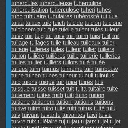
tuhercules
tuherculeuse
tuherculine
tuherculisation
tuherculose
tuheri
tuhes
tuho
tuhulaire
tuhulaires
tuhérosité
tui
tuia
tuiau
tuiaux
tuic
tuich
tuicide
tuicion
tuicione
tuicionem
tuid
tuie
tuielle
tuient
tuies
tuieur
tuiez
tuif
tuig
tuii
tuiie
tuiii
tuiim
tuiis
tuiit
tuil
tuilage
tuilages
tuile
tuileau
tuileaux
tuiler
tuilerie
tuileries
tuiles
tuileur
tuilier
tuiliers
tuilion
tuilière
tuilières
tuille
tuillerie
tuilleries
tuilles
tuillier
tuilliers
tuilots
tuilé
tuilée
tuilées
tuim
tuimus
tuimême
tuin
tuinbouw
tuine
tuinen
tuines
tuineur
tuinuli
tuinulus
tuio
tuions
tuique
tuir
tuire
tuires
tuis
tuisque
tuisse
tuisset
tuit
tuita
tuitaire
tuite
tuitement
tuites
tuith
tuiti
tuitio
tuition
tuitione
tuitionem
tuitioni
tuitionis
tuitions
tuitive
tuitm
tuito
tuits
tuitt
tuitus
tuité
tuiu
tuiv
tuivant
tuivante
tuivantes
tuivi
tuivie
tuivre
tuix
tuiélaire
tuj
tujau
tujaux
tujel
tujet