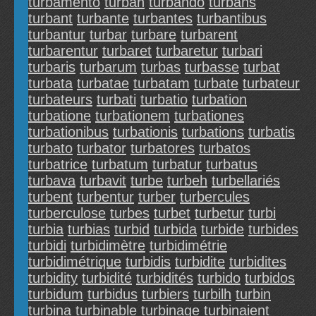
turbamento
turban
turbando
turbans
turbant
turbante
turbantes
turbantibus
turbantur
turbar
turbare
turbarent
turbarentur
turbaret
turbaretur
turbari
turbaris
turbarum
turbas
turbasse
turbat
turbata
turbatae
turbatam
turbate
turbateur
turbateurs
turbati
turbatio
turbation
turbatione
turbationem
turbationes
turbationibus
turbationis
turbations
turbatis
turbato
turbator
turbatores
turbatos
turbatrice
turbatum
turbatur
turbatus
turbava
turbavit
turbe
turbeh
turbellariés
turbent
turbentur
turber
turbercules
turberculose
turbes
turbet
turbetur
turbi
turbia
turbias
turbid
turbida
turbide
turbides
turbidi
turbidimètre
turbidimétrie
turbidimétrique
turbidis
turbidite
turbidites
turbidity
turbidité
turbidités
turbido
turbidos
turbidum
turbidus
turbiers
turbilh
turbin
turbina
turbinable
turbinage
turbinaient