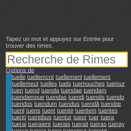
Tapez un mot et appuyez sur Entrée pour
trouver des rimes.
Options de
tuelle
tuellemcnt
tuellemenl
tuellement
tuellemeut
tuelles
tuels
tuemouches
tuemur
tuen
tuend
tuenda
tuendae
tuendam
tuendamque
tuendas
tuendi
tuendis
tuendo
tuendos
tuendum
tuendus
tuendâ
tuendœ
tuenl
tuens
tuent
tuente
tuentem
tuentes
tuenti
tuentibus
tuentur
tueor
tuer
tuera
tuerai
tueraient
tuerais
tuerait
tueras
tueray
tuerca
tuerce
tuere
tueremur
tuerent