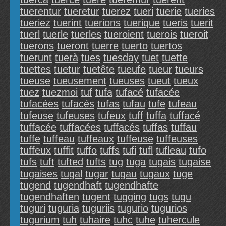
tuerentur
tueretur
tuerez
tueri
tuerie
tueries
tueriez
tuerint
tuerions
tuerique
tueris
tuerit
tuerl
tuerle
tuerles
tueroient
tuerois
tueroit
tuerons
tueront
tuerre
tuerto
tuertos
tuerunt
tuerà
tues
tuesday
tuet
tuette
tuettes
tuetur
tuetête
tueufe
tueur
tueurs
tueuse
tueusement
tueuses
tueut
tueux
tuez
tuezmoi
tuf
tufa
tufacé
tufacée
tufacées
tufacés
tufas
tufau
tufe
tufeau
tufeuse
tufeuses
tufeux
tuff
tuffa
tuffacé
tuffacée
tuffacées
tuffacés
tuffas
tuffau
tuffe
tuffeau
tuffeaux
tuffeuse
tuffeuses
tuffeux
tuffit
tuffo
tuffs
tufi
tufl
tufleau
tufo
tufs
tuft
tufted
tufts
tug
tuga
tugais
tugaise
tugaises
tugal
tugar
tugau
tugaux
tuge
tugend
tugendhaft
tugendhafte
tugendhaften
tugent
tugging
tugs
tugu
tuguri
tuguria
tuguriis
tugurio
tugurios
tugurium
tuh
tuhaire
tuhc
tuhe
tuhercule