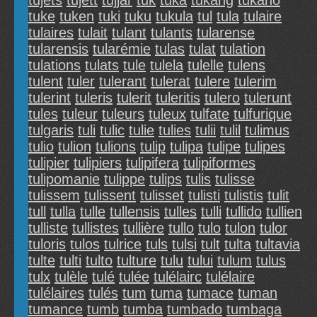
tujets
tujett
tujjar
tuk
tuka
tukang
tukano
tuke
tuken
tuki
tuku
tukula
tul
tula
tulaire
tulaires
tulait
tulant
tulants
tularense
tularensis
tularémie
tulas
tulat
tulation
tulations
tulats
tule
tulela
tulelle
tulens
tulent
tuler
tulerant
tulerat
tulere
tulerim
tulerint
tuleris
tulerit
tuleritis
tulero
tulerunt
tules
tuleur
tuleurs
tuleux
tulfate
tulfurique
tulgaris
tuli
tulic
tulie
tulies
tulii
tulil
tulimus
tulio
tulion
tulions
tulip
tulipa
tulipe
tulipes
tulipier
tulipiers
tulipifera
tulipiformes
tulipomanie
tulippe
tulips
tulis
tulisse
tulissem
tulissent
tulisset
tulisti
tulistis
tulit
tull
tulla
tulle
tullensis
tulles
tulli
tullido
tullien
tulliste
tullistes
tullière
tullo
tulo
tulon
tulor
tuloris
tulos
tulrice
tuls
tulsi
tult
tulta
tultavia
tulte
tulti
tulto
tulture
tulu
tului
tulum
tulus
tulx
tulèle
tulé
tulée
tulélairc
tulélaire
tulélaires
tulés
tum
tuma
tumace
tuman
tumance
tumb
tumba
tumbado
tumbaga