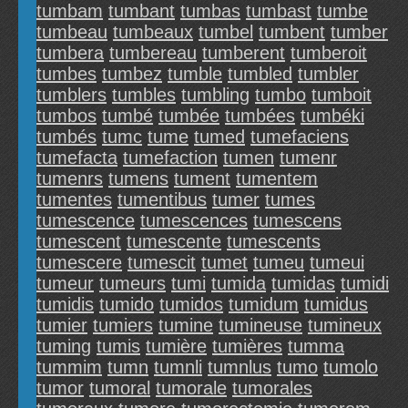
tumbam
tumbant
tumbas
tumbast
tumbe
tumbeau
tumbeaux
tumbel
tumbent
tumber
tumbera
tumbereau
tumberent
tumberoit
tumbes
tumbez
tumble
tumbled
tumbler
tumblers
tumbles
tumbling
tumbo
tumboit
tumbos
tumbé
tumbée
tumbées
tumbéki
tumbés
tumc
tume
tumed
tumefaciens
tumefacta
tumefaction
tumen
tumenr
tumenrs
tumens
tument
tumentem
tumentes
tumentibus
tumer
tumes
tumescence
tumescences
tumescens
tumescent
tumescente
tumescents
tumescere
tumescit
tumet
tumeu
tumeui
tumeur
tumeurs
tumi
tumida
tumidas
tumidi
tumidis
tumido
tumidos
tumidum
tumidus
tumier
tumiers
tumine
tumineuse
tumineux
tuming
tumis
tumière
tumières
tumma
tummim
tumn
tumnli
tumnlus
tumo
tumolo
tumor
tumoral
tumorale
tumorales