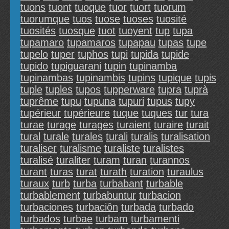
tuons
tuont
tuoque
tuor
tuort
tuorum
tuorumque
tuos
tuose
tuoses
tuosité
tuosités
tuosque
tuot
tuoyent
tup
tupa
tupamaro
tupamaros
tupapau
tupas
tupe
tupelo
tuper
tuphos
tupi
tupida
tupide
tupido
tupiguarani
tupin
tupinamba
tupinambas
tupinambis
tupins
tupique
tupis
tuple
tuples
tupos
tupperware
tupra
tuprà
tuprême
tupu
tupuna
tupuri
tupus
tupy
tupérieur
tupérieure
tuque
tuques
tur
tura
turae
turage
turages
turaient
turaire
turait
tural
turale
turales
turali
turalis
turalisation
turaliser
turalisme
turaliste
turalistes
turalisé
turaliter
turam
turan
turannos
turant
turas
turat
turath
turation
turaulus
turaux
turb
turba
turbabant
turbable
turbablement
turbabuntur
turbacion
turbaciones
turbaciôn
turbada
turbado
turbados
turbae
turbam
turbamenti