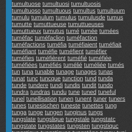
tumultuose
tumultuosi
tumultuosis
tumultuoso
tumultuous
tumultus
tumultuum
tumulu
tumulum
tumulus
tumulusde
tumus
tumutte
tumuttueuse
tumuttueuses
tumuttueux
tumutus
tumé
tumée
tumées
tuméfac
tuméfaclion
tuméfaction
tuméfactions
tuméfia
tuméfiaient
tuméfiait
tuméfiant
tuméfie
tuméfient
tuméfier
tuméfies
tuméfièrent
tuméfié
tuméfiée
tuméfiées
tuméfiés
tumélié
tuméliée
tumés
tun
tuna
tunable
tunage
tunages
tunas
tunat
tunc
tuncque
tunction
tund
tunda
tunde
tundere
tundi
tundis
tundit
tundo
tundra
tundras
tundu
tune
tuned
tuneful
tunel
tunellisation
tunen
tunent
tuner
tuners
tunes
tunesischen
tuneste
tunettes
tung
tunga
tunge
tungen
tunginus
tungs
tungslate
tungslique
tungstale
tungstatc
tungstate
tungstates
tungsten
tungstiquc