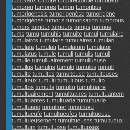
tumoraux
tumore
tumorectomie
tumorem
tumoren
tumores
tumori
tumoribus
tumorigenesis
tumorigenèse
tumorigène
tumorigènes
tumoris
tumorisation
tumorous
tumors
tumour
tumours
tumps
tumque
tums
tumu
tumuhis
tumuite
tumul
tumulairc
tumulaircs
tumulaire
tumulaires
tumulari
tumulata
tumulati
tumulatum
tumulatur
tumulatus
tumule
tumuli
tumulis
tumull
tumulle
tumulluairement
tumullueuse
tumullus
tumulns
tumulo
tumulos
tumult
tumulte
tumultes
tumulteuse
tumulteuses
tumulteux
tumulti
tumultibus
tumulto
tumultos
tumults
tumultu
tumultuaire
tumultuairement
tumultuaires
tumultuantem
tumultuantes
tumultuaria
tumultuarie
tumultuario
tumultuer
tumultueu
tumultueufe
tumultueufes
tumultueuse
tumultueusement
tumultueuses
tumultueux
tumultum
tumultuosa
tumultuosas