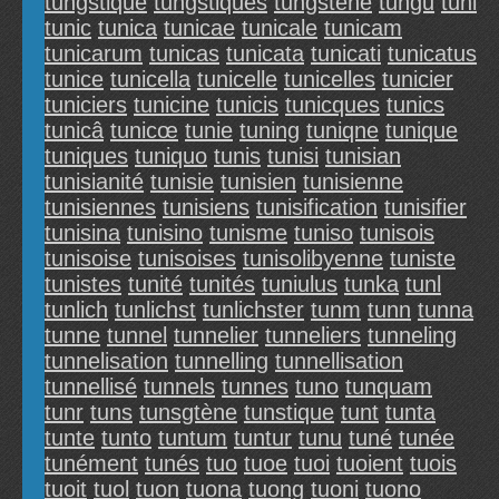
tungstique
tungstiques
tungstène
tungu
tuni
tunic
tunica
tunicae
tunicale
tunicam
tunicarum
tunicas
tunicata
tunicati
tunicatus
tunice
tunicella
tunicelle
tunicelles
tunicier
tuniciers
tunicine
tunicis
tunicques
tunics
tunicâ
tunicœ
tunie
tuning
tuniqne
tunique
tuniques
tuniquo
tunis
tunisi
tunisian
tunisianité
tunisie
tunisien
tunisienne
tunisiennes
tunisiens
tunisification
tunisifier
tunisina
tunisino
tunisme
tuniso
tunisois
tunisoise
tunisoises
tunisolibyenne
tuniste
tunistes
tunité
tunités
tuniulus
tunka
tunl
tunlich
tunlichst
tunlichster
tunm
tunn
tunna
tunne
tunnel
tunnelier
tunneliers
tunneling
tunnelisation
tunnelling
tunnellisation
tunnellisé
tunnels
tunnes
tuno
tunquam
tunr
tuns
tunsgtène
tunstique
tunt
tunta
tunte
tunto
tuntum
tuntur
tunu
tuné
tunée
tunément
tunés
tuo
tuoe
tuoi
tuoient
tuois
tuoit
tuol
tuon
tuona
tuong
tuoni
tuono