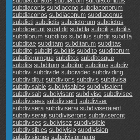
subdiaconatus
subdiaconi
subdiaconibus
subdiaconis
subdiacono
subdiaconorum
subdiaconos
subdiaconum
subdiaconus
subdicti
subdictis
subdictorum
subdictos
subdiderunt
subdidit
subdila
subdili
subdilis
subdilorum
subdilos
subdilus
subdit
subdita
subditae
subditam
subditarum
subditas
subdite
subditi
subditis
subdito
subditorum
subditorumque
subditos
subditosque
subdits
subditum
subditur
subditus
subdiv
subdivi
subdivide
subdivided
subdividing
subdividitur
subdivions
subdivis
subdivisa
subdivisable
subdivisables
subdivisaient
subdivisait
subdivisant
subdivise
subdivisee
subdivisees
subdivisent
subdiviser
subdivisera
subdiviserai
subdiviseraient
subdiviserait
subdiviserons
subdiviseront
subdivises
subdivisez
subdivisible
subdivisibles
subdivisio
subdivision
subdivisiones
subdivisionnaire