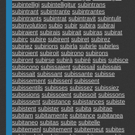
subintelligi
subintelligitur
subintrans
subintrant
subintrante
subintrantes
subintrants
subintrat
subintravit
subintulit
subinvolution
subio
subir
subira
subirai
subiraient
subirais
subirait
subiras
subirat
subirc
subire
subirent
subiret
subirez
subiriez
subirions
subirla
subirle
subirles
subiroient
subiroit
subirono
subirons
subiront
subirse
subirà
subiré
subis
subisce
subiscono
subissaient
subissail
subissais
subissait
subissant
subissante
subisse
subissement
subissenl
subissent
subissentils
subisses
subissez
subissiez
subissions
subissoient
subissoit
subissons
subisssent
subistance
subistances
subiste
subistent
subister
subit
subita
subitae
subitam
subitamente
subitance
subitanea
subitaneo
subitas
subite
subitelle
subitemenl
subitement
subitemeut
subites