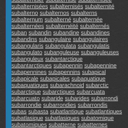
subalternisées
subalternisés
subalternité
subalterno
subalternos
subalterns
subalternum
subalterné
subalternée
subalternées
subalternéité
subalternés
suban
subandin
subandine
subandines
subandins
subangulaire
subangulaires
subangularis
subangulata
subangulatis
subangulato
subanguleuse
subanguleuses
subanguleux
subantarctique
subantarctiques
subapennin
subapennine
subapennines
subapennins
subapical
subapicale
subapicales
subaquatique
subaquatiques
subarachnoid
subarctic
subarctique
subarctiques
subarcuata
subarcuato
subaride
subarides
subarrondi
subarrondie
subarrondies
subarrondis
subas
subasta
subatlantique
subatlantiques
subatlasique
subatlasiques
subatomique
subatomiques
subatterne
subatternes