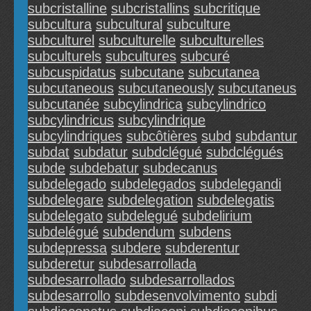
subcristalline
subcristallins
subcritique
subcultura
subcultural
subculture
subculturel
subculturelle
subculturelles
subculturels
subcultures
subcuré
subcuspidatus
subcutane
subcutanea
subcutaneous
subcutaneously
subcutaneus
subcutanée
subcylindrica
subcylindrico
subcylindricus
subcylindrique
subcylindriques
subcôtières
subd
subdantur
subdat
subdatur
subdclégué
subdclégués
subde
subdebatur
subdecanus
subdelegado
subdelegados
subdelegandi
subdelegare
subdelegation
subdelegatis
subdelegato
subdelegué
subdelirium
subdelégué
subdendum
subdens
subdepressa
subdere
subderentur
subderetur
subdesarrollada
subdesarrollado
subdesarrollados
subdesarrollo
subdesenvolvimento
subdi