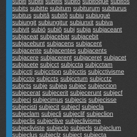
subiti
subitil
subitis
subito
subitoque
subitos
subits
subitte
subitum
subiturum
subiturus
subitus
subitâ
subitô
subiu
subiugué
subiungit
subiungitur
subiunxit
subiva
subivit
subió
subiô
subj
subja
subjaceant
subjaceat
subjacebat
subjacebit
subjacebunt
subjacens
subjacent
subjacente
subjacentes
subjacents
subjacere
subjacerent
subjaceret
subjacet
subjacete
subjcct
subjccta
subjcctam
subjccti
subjcction
subjcctis
subjcctivisme
subjccto
subjccts
subjcctum
subjcctz
subjcts
subje
subjea
subjec
subjeccion
subjecerat
subjecerit
subjecerunt
subjecf
subjeci
subjecimus
subjecis
subjecisse
subjecisti
subjecit
subjecl
subjecla
subjeclam
subjecli
subjeclif
subjeclion
subjeclis
subjeclive
subjeclivisme
subjecliviste
subjeclo
subjecls
subjeclum
subjeclus
subjeclz
subject
subjecta