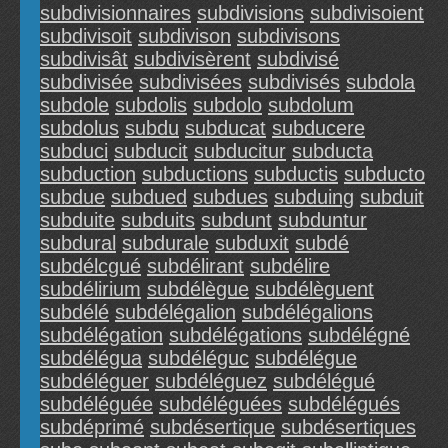
subdivisionnaires
subdivisions
subdivisoient
subdivisoit
subdivison
subdivisons
subdivisât
subdivisèrent
subdivisé
subdivisée
subdivisées
subdivisés
subdola
subdole
subdolis
subdolo
subdolum
subdolus
subdu
subducat
subducere
subduci
subducit
subducitur
subducta
subduction
subductions
subductis
subducto
subdue
subdued
subdues
subduing
subduit
subduite
subduits
subdunt
subduntur
subdural
subdurale
subduxit
subdé
subdélcgué
subdélirant
subdélire
subdélirium
subdélègue
subdélèguent
subdélé
subdélégalion
subdélégalions
subdélégation
subdélégations
subdélégné
subdélégua
subdéléguc
subdélégue
subdéléguer
subdéléguez
subdélégué
subdéléguée
subdéléguées
subdélégués
subdéprimé
subdésertique
subdésertiques