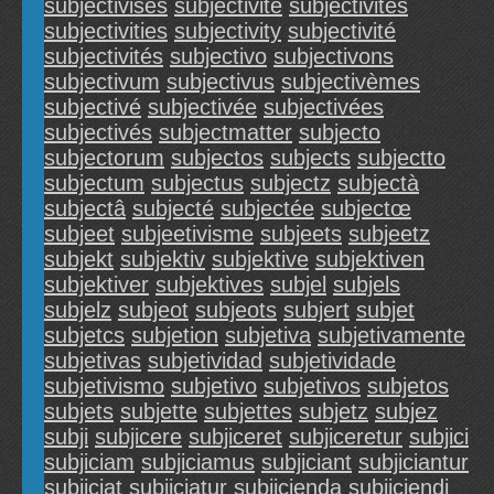
subjectivisés
subjectivite
subjectivites
subjectivities
subjectivity
subjectivité
subjectivités
subjectivo
subjectivons
subjectivum
subjectivus
subjectivèmes
subjectivé
subjectivée
subjectivées
subjectivés
subjectmatter
subjecto
subjectorum
subjectos
subjects
subjectto
subjectum
subjectus
subjectz
subjectà
subjectâ
subjecté
subjectée
subjectœ
subjeet
subjeetivisme
subjeets
subjeetz
subjekt
subjektiv
subjektive
subjektiven
subjektiver
subjektives
subjel
subjels
subjelz
subjeot
subjeots
subjert
subjet
subjetcs
subjetion
subjetiva
subjetivamente
subjetivas
subjetividad
subjetividade
subjetivismo
subjetivo
subjetivos
subjetos
subjets
subjette
subjettes
subjetz
subjez
subji
subjicere
subjiceret
subjiceretur
subjici
subjiciam
subjiciamus
subjiciant
subjiciantur
subjiciat
subjiciatur
subjicienda
subjiciendi