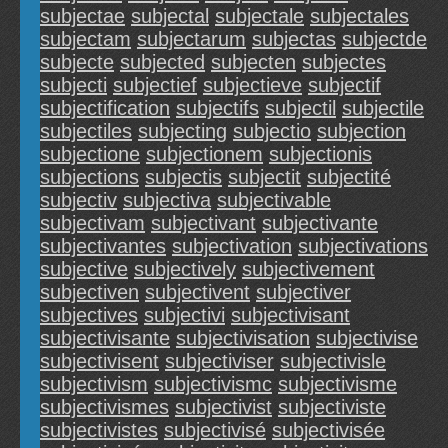
subjectae
subjectal
subjectale
subjectales
subjectam
subjectarum
subjectas
subjectde
subjecte
subjected
subjecten
subjectes
subjecti
subjectief
subjectieve
subjectif
subjectification
subjectifs
subjectil
subjectile
subjectiles
subjecting
subjectio
subjection
subjectione
subjectionem
subjectionis
subjections
subjectis
subjectit
subjectité
subjectiv
subjectiva
subjectivable
subjectivam
subjectivant
subjectivante
subjectivantes
subjectivation
subjectivations
subjective
subjectively
subjectivement
subjectiven
subjectivent
subjectiver
subjectives
subjectivi
subjectivisant
subjectivisante
subjectivisation
subjectivise
subjectivisent
subjectiviser
subjectivisle
subjectivism
subjectivismc
subjectivisme
subjectivismes
subjectivist
subjectiviste
subjectivistes
subjectivisé
subjectivisée