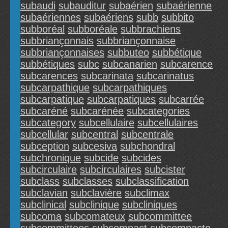
subaudi
subauditur
subaérien
subaérienne
subaériennes
subaériens
subb
subbito
subboréal
subboréale
subbrachiens
subbriançonnais
subbriançonnaise
subbriançonnaises
subbuteo
subbétique
subbétiques
subc
subcanarien
subcarence
subcarences
subcarinata
subcarinatus
subcarpathique
subcarpathiques
subcarpatique
subcarpatiques
subcarrée
subcaréné
subcarénée
subcategories
subcategory
subcellulaire
subcellulaires
subcellular
subcentral
subcentrale
subception
subcesiva
subchondral
subchronique
subcide
subcides
subcirculaire
subcirculaires
subcister
subclass
subclasses
subclassification
subclavian
subclavière
subclimax
subclinical
subclinique
subcliniques
subcoma
subcomateux
subcommittee