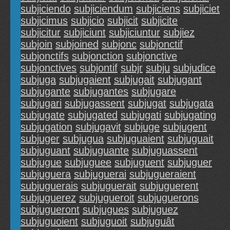
subjiciendo
subjiciendum
subjiciens
subjiciet
subjicimus
subjicio
subjicit
subjicite
subjicitur
subjiciunt
subjiciuntur
subjiez
subjoin
subjoined
subjonc
subjonctif
subjonctifs
subjonction
subjonctive
subjonctives
subjontif
subjr
subju
subjudice
subjuga
subjugaient
subjugait
subjugant
subjugante
subjugantes
subjugare
subjugari
subjugassent
subjugat
subjugata
subjugate
subjugated
subjugati
subjugating
subjugation
subjugavit
subjuge
subjugent
subjuger
subjugua
subjuguaient
subjuguait
subjuguant
subjuguante
subjuguassent
subjugue
subjuguee
subjuguent
subjuguer
subjuguera
subjuguerai
subjugueraient
subjuguerais
subjuguerait
subjuguerent
subjuguerez
subjugueroit
subjuguerons
subjugueront
subjugues
subjuguez
subjuguoient
subjuguoit
subjuguât