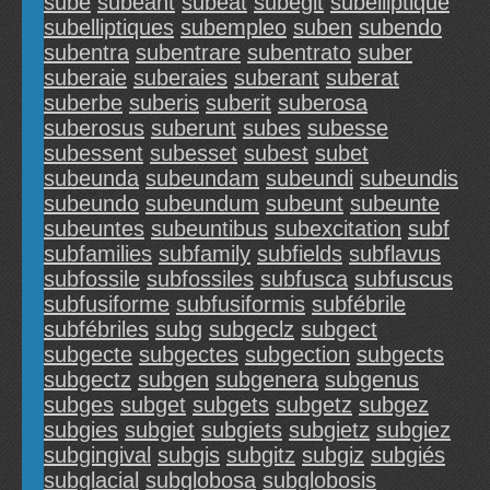
sube
subeant
subeat
subegit
subelliptique
subelliptiques
subempleo
suben
subendo
subentra
subentrare
subentrato
suber
suberaie
suberaies
suberant
suberat
suberbe
suberis
suberit
suberosa
suberosus
suberunt
subes
subesse
subessent
subesset
subest
subet
subeunda
subeundam
subeundi
subeundis
subeundo
subeundum
subeunt
subeunte
subeuntes
subeuntibus
subexcitation
subf
subfamilies
subfamily
subfields
subflavus
subfossile
subfossiles
subfusca
subfuscus
subfusiforme
subfusiformis
subfébrile
subfébriles
subg
subgeclz
subgect
subgecte
subgectes
subgection
subgects
subgectz
subgen
subgenera
subgenus
subges
subget
subgets
subgetz
subgez
subgies
subgiet
subgiets
subgietz
subgiez
subgingival
subgis
subgitz
subgiz
subgiés
subglacial
subglobosa
subglobosis