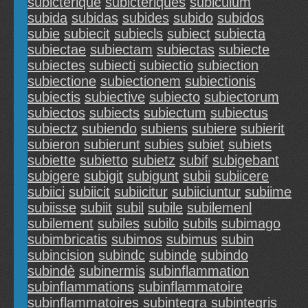
subictérique
subictériques
subiculum
subida
subidas
subides
subido
subidos
subie
subiecit
subiecls
subiect
subiecta
subiectae
subiectam
subiectas
subiecte
subiectes
subiecti
subiectio
subiection
subiectione
subiectionem
subiectionis
subiectis
subiective
subiecto
subiectorum
subiectos
subiects
subiectum
subiectus
subiectz
subiendo
subiens
subiere
subierit
subieron
subierunt
subies
subiet
subiets
subiette
subietto
subietz
subif
subigebant
subigere
subigit
subigunt
subii
subiicere
subiici
subiicit
subiicitur
subiiciuntur
subiime
subiisse
subiit
subil
subile
subilemenl
subilement
subiles
subilo
subils
subimago
subimbricatis
subimos
subimus
subin
subincision
subindc
subinde
subindo
subindè
subinermis
subinflammation
subinflammations
subinflammatoire
subinflammatoires
subintegra
subintegris