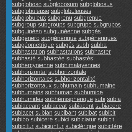
subgloboso
subglobosum
subglobosus
subglobuleuse
subglobuleuses
subglobuleux
subgrenu
subgrenue
subgroup
subgroups
subgrupo
subgrupos
subguinéen
subguinéenne
subgès
subgénero
subgénérique
subgénériques
subgéométrique
subgés
subh
subha
subhastation
subhastations
subhaster
subhasté
subhastée
subhastés
subhercynienne
subhimalayennes
subhorizontal
subhorizontale
subhorizontales
subhorizontalité
subhorizontaux
subhumain
subhumaine
subhumains
subhuman
subhumide
subhumides
subhémisphérique
subi
subia
subiaceant
subiaceat
subiacent
subiacere
subiacet
subian
subibant
subibat
subibit
subibo
subicere
subici
subiciatur
subicit
subicitur
subiciuntur
subiclérique
subictère