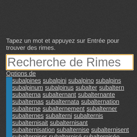
Tapez un mot et appuyez sur Entrée pour
trouver des rimes.
Options de
subalpines
subalpini
subalpino
subalpins
subalpinum
subalpinus
subalter
subaltern
subalterna
subalternant
subalternante
subalternas
subalternata
subalternation
subalterne
subalternement
subalterner
subalternes
subalterni
subalternis
subalternisait
subalternisant
subalternisation
subalternise
subalternisent
subalterniser
subalternisé
subalternisée