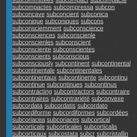
subcommittees
subcompact
subcompacte
subcompactes
subcompressa
subcon
subconcave
subconcient
subconica
subconique
subconiques
subcons
subconsciemment
subconscience
subconsciences
subconscienle
subconscienles
subconscient
subconsciente
subconscientes
subconscients
subconscious
subconsciously
subcontinent
subcontinental
subcontinentale
subcontinentales
subcontinentaux
subcontinente
subcontinu
subcontinue
subcontinues
subcontinus
subcontracting
subcontractors
subcontraire
subcontraires
subcontrariété
subconvexe
subcordata
subcordatis
subcordato
subcordiforme
subcordiformes
subcordées
subcoriacea
subcoriaces
subcortical
subcorticale
subcorticales
subcorticalis
subcorticaux
subcostata
subcr
subcristallin