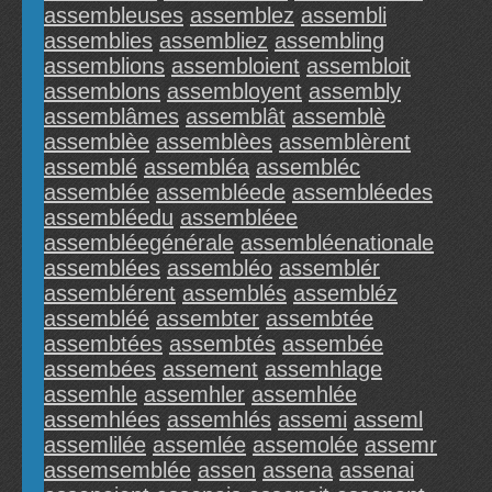
assembleuses
assemblez
assembli
assemblies
assembliez
assembling
assemblions
assembloient
assembloit
assemblons
assembloyent
assembly
assemblâmes
assemblât
assemblè
assemblèe
assemblèes
assemblèrent
assemblé
assembléa
assembléc
assemblée
assembléede
assembléedes
assembléedu
assembléee
assembléegénérale
assembléenationale
assemblées
assembléo
assemblér
assemblérent
assemblés
assembléz
assembléé
assembter
assembtée
assembtées
assembtés
assembée
assembées
assement
assemhlage
assemhle
assemhler
assemhlée
assemhlées
assemhlés
assemi
asseml
assemlilée
assemlée
assemolée
assemr
assemsemblée
assen
assena
assenai