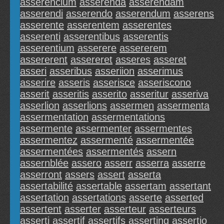
asserencium
asserenda
asserendam
asserendi
asserendo
asserendum
asserens
asserente
asserentem
asserentes
asserenti
asserentibus
asserentis
asserentium
asserere
assererem
assererent
assereret
asseres
asseret
asseri
asseribus
asseriion
asserimus
asserire
asseris
asserisce
asseriscono
asserit
asseritis
asserito
asseritur
asseriva
asserlion
asserlions
assermen
assermenta
assermentation
assermentations
assermente
assermenter
assermentes
assermentez
assermenté
assermentée
assermentées
assermentés
assern
assernblée
assero
asserr
asserra
asserre
asserront
assers
assert
asserta
assertabilité
assertable
assertam
assertant
assertation
assertations
asserte
asserted
assertent
asserter
asserteur
asserteurs
asserti
assertif
assertifs
asserting
assertio