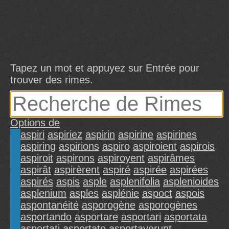
Tapez un mot et appuyez sur Entrée pour
trouver des rimes.
Options de
aspiri
aspiriez
aspirin
aspirine
aspirines
aspiring
aspirions
aspiro
aspiroient
aspirois
aspiroit
aspirons
aspiroyent
aspirâmes
aspirât
aspirèrent
aspiré
aspirée
aspirées
aspirés
aspis
asple
asplenifolia
asplenioides
asplenium
asples
asplénie
aspoct
aspois
aspontanéité
asporogène
asporogènes
asportando
asportare
asportari
asportata
asportati
asportato
asportaverunt