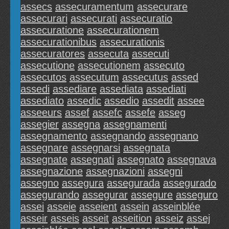
assecs
assecuramentum
assecurare
assecurari
assecurati
assecuratio
assecuratione
assecurationem
assecurationibus
assecurationis
assecuratores
assecuta
assecuti
assecutione
assecutionem
assecuto
assecutos
assecutum
assecutus
assed
assedi
assediare
assediata
assediati
assediato
assedic
assedio
assedit
assee
asseeurs
assef
assefc
assefe
asseg
assegier
assegna
assegnamenti
assegnamento
assegnando
assegnano
assegnare
assegnarsi
assegnata
assegnate
assegnati
assegnato
assegnava
assegnazione
assegnazioni
assegni
assegno
assegura
assegurada
assegurado
assegurando
assegurar
assegure
asseguro
assei
asseie
asseient
assein
asseinblée
asseir
asseis
asseit
asseition
asseiz
assej