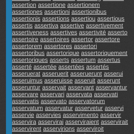
assertion
assertione
assertionem
assertiones
assertioni
assertionibus
assertionis
assertions
assertiou
assertious
assertis
assertiva
assertive
assertivement
assertiveness
assertives
assertivité
asserto
assertoire
assertoires
assertor
assertore
assertorem
assertores
assertori
assertoribus
assertorique
assertoriquement
assertoriques
asserts
assertum
assertus
asserté
assertée
assertées
assertés
asseruerat
asseruerit
asseruerunt
asserui
asseruimus
asseruisse
asseruit
asserunt
asseruntur
asservait
asservant
asservantur
asservare
asservari
asservata
asservati
asservatis
asservato
asservatorum
asservatum
asservatur
asservetur
asservi
asservie
asservies
asservimento
asservir
asservira
asservirai
asserviraient
asservirait
asservirent
asservirions
asserviroit