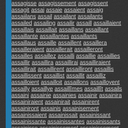
assagisse
assagissement
assagissent
assagit
assai
assaie
assaient
assaig
assaiilans
assail
assailant
assailants
assailed
assailing
assailir
assaill
assaillaient
assaillais
assaillait
assaillans
assaillant
assaillante
assaillantes
assaillants
assaillaus
assaille
assaillent
assaillera
assailleraient
assaillerait
assailleront
assailles
assaillez
assailli
assaillie
assaillies
assaillir
assaillira
assaillirai
assailliraient
assaillirait
assaillirent
assailliront
assaillis
assaillissent
assaillist
assaillit
assailliz
assailloient
assailloit
assaillons
assailloyent
assailly
assaillye
assaillîmes
assaillît
assails
assaini
assainie
assainies
assainir
assainira
assainiraient
assainirait
assainirent
assainiront
assainis
assainisement
assainissaient
assainissait
assainissant
assainissante
assainissantes
assainissants