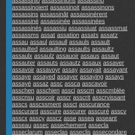
assassinio
assassinions
assassino
assassinoient
assassinoit
assassinons
assassins
assassinât
assassinèrent
assassiné
assassinée
assassinées
assassinés
assassiu
assassiuat
assassmat
assassms
assat
assation
assats
assatz
assau
assaul
assaull
assauls
assault
assaulted
assaulting
assaults
assaultz
assaulx
assaulz
assauoir
assaus
assaut
assauter
assauts
assautz
assaux
assaver
assavoir
assavoyr
assay
assayait
assayant
assaye
assayed
assayer
assaying
assays
assayé
assaz
assc
assca
asscavoir
asschen
asschien
assci
asscm
asscmblée
asscnsu
asscoir
asscr
asscrit
asscrvissant
asscs
asscssment
assct
asscurance
asscurant
asscure
asscurer
asscuré
asscv
asscx
asscy
asscz
asse
assea
asseant
asseau
assec
assechement
assecla
asseclarum
asseclas
asseclis
assecondare