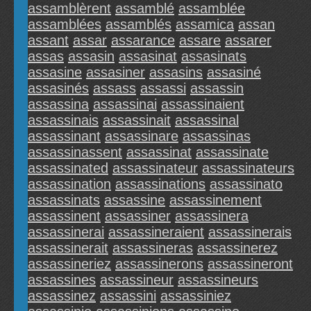
assamblèrent
assamblé
assamblée
assamblées
assamblés
assamica
assan
assant
assar
assarance
assare
assarer
assas
assasin
assasinat
assasinats
assasine
assasiner
assasins
assasiné
assasinés
assass
assassi
assassin
assassina
assassinai
assassinaient
assassinais
assassinait
assassinal
assassinant
assassinare
assassinas
assassinassent
assassinat
assassinate
assassinated
assassinateur
assassinateurs
assassination
assassinations
assassinato
assassinats
assassine
assassinement
assassinent
assassiner
assassinera
assassinerai
assassineraient
assassinerais
assassinerait
assassineras
assassinerez
assassineriez
assassinerons
assassineront
assassines
assassineur
assassineurs
assassinez
assassini
assassiniez