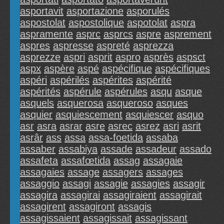
asportavit
asportazione
asporulés
aspostolat
aspostolique
aspotolat
aspra
aspramente
asprc
asprcs
aspre
asprement
aspres
aspresse
aspreté
asprezza
asprezze
aspri
asprit
aspro
asprès
aspsct
aspx
aspère
aspé
aspécifique
aspécifiques
aspéri
aspérilés
aspérites
aspérité
aspérités
aspérule
aspérules
asqu
asque
asquels
asquerosa
asqueroso
asques
asquier
asquiescement
asquiescer
asquo
asr
asra
asrar
asre
asrec
asrez
asri
asrit
asrâr
ass
assa
assa-foetida
assaba
assaber
assabiya
assade
assadeur
assado
assafeta
assafœtida
assag
assagaie
assagaies
assage
assagers
assages
assaggio
assagi
assagie
assagies
assagir
assagira
assagirai
assagiraient
assagirait
assagirent
assagiront
assagis
assagissaient
assagissait
assagissant