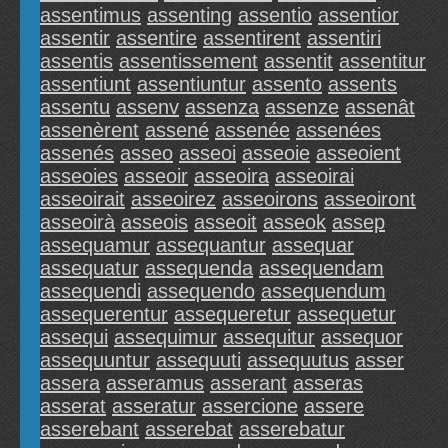
assentimus
assenting
assentio
assentior
assentir
assentire
assentirent
assentiri
assentis
assentissement
assentit
assentitur
assentiunt
assentiuntur
assento
assents
assentu
assenv
assenza
assenze
assenât
assenèrent
assené
assenée
assenées
assenés
asseo
asseoi
asseoie
asseoient
asseoies
asseoir
asseoira
asseoirai
asseoirait
asseoirez
asseoirons
asseoiront
asseoirà
asseois
asseoit
asseok
assep
assequamur
assequantur
assequar
assequatur
assequenda
assequendam
assequendi
assequendo
assequendum
assequerentur
assequeretur
assequetur
assequi
assequimur
assequitur
assequor
assequuntur
assequuti
assequutus
asser
assera
asseramus
asserant
asseras
asserat
asseratur
assercione
assere
asserebant
asserebat
asserebatur