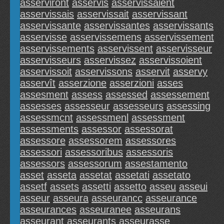
asserviront
asservis
asservissaient
asservissais
asservissait
asservissant
asservissante
asservissantes
asservissants
asservisse
asservissemens
asservissement
asservissements
asservissent
asservisseur
asservisseurs
asservissez
asservissoient
asservissoit
asservissons
asservit
asservy
asservît
asserzione
asserzioni
asses
assesment
assess
assessed
assessement
assesses
assesseur
assesseurs
assessing
assessmcnt
assessmenl
assessment
assessments
assessor
assessorat
assessore
assessorem
assessores
assessori
assessoribus
assessoris
assessors
assessorum
assestamento
asset
asseta
assetat
assetati
assetato
assetf
assets
assetti
assetto
asseu
asseui
asseur
asseura
asseurancc
asseurance
asseurances
asseuranee
asseurans
asseurant
asseurants
asseurasse