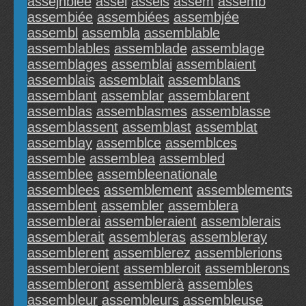
assejnblée
assel
assels
assem
assemb
assembiée
assembiées
assembjée
assembl
assembla
assemblable
assemblables
assemblade
assemblage
assemblages
assemblai
assemblaient
assemblais
assemblait
assemblans
assemblant
assemblar
assemblarent
assemblas
assemblasmes
assemblasse
assemblassent
assemblast
assemblat
assemblay
assemblce
assemblces
assemble
assemblea
assembled
assemblee
assembleenationale
assemblees
assemblement
assemblements
assemblent
assembler
assemblera
assemblerai
assembleraient
assemblerais
assemblerait
assembleras
assembleray
assemblerent
assemblerez
assemblerions
assembleroient
assembleroit
assemblerons
assembleront
assemblerà
assembles
assembleur
assembleurs
assembleuse