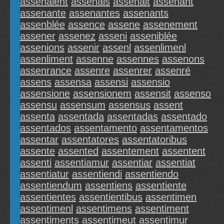
assenaient
assenais
assenait
assenant
assenante
assenantes
assenants
assenblée
assence
assene
assenement
assener
assenez
asseni
asseniblée
assenions
assenir
assenl
assenlimenl
assenliment
assenne
assennes
assenons
assenrance
assenre
assenrer
assenré
assens
assensa
assensi
assensio
assensione
assensionem
assensit
assenso
assensu
assensum
assensus
assent
assenta
assentada
assentadas
assentado
assentados
assentamento
assentamentos
assentar
assentatores
assentatoribus
assente
assented
assentement
assentent
assenti
assentiamur
assentiar
assentiat
assentiatur
assentiendi
assentiendo
assentiendum
assentiens
assentiente
assentientes
assentientibus
assentimen
assentimenl
assentimens
assentiment
assentiments
assentimeut
assentimur