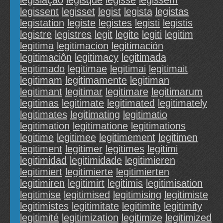
legislaçâo
legisque
legisse
legissem
legissent
legisset
legist
legista
legistas
legistation
legiste
legistes
legisti
legistis
legistre
legistres
legit
legite
legiti
legitim
legitima
legitimacion
legitimación
legitimaciôn
legitimacy
legitimada
legitimado
legitimae
legitimai
legitimait
legitimam
legitimamente
legitiman
legitimant
legitimar
legitimare
legitimarum
legitimas
legitimate
legitimated
legitimately
legitimates
legitimating
legitimatio
legitimation
legitimatione
legitimations
legitime
legitimee
legitimement
legitimen
legitiment
legitimer
legitimes
legitimi
legitimidad
legitimidade
legitimieren
legitimiert
legitimierte
legitimierten
legitimiren
legitimirt
legitimis
legitimisation
legitimise
legitimised
legitimising
legitimiste
legitimistes
legitimitate
legitimite
legitimity
legitimité
legitimization
legitimize
legitimized