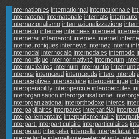
internationles
internationnal
internationnale
in
internatonal
internatonale
internats
internaute
internazionalismo
internazionalizzazione
inter
internedu
internee
internees
interneet
interne
internerait
interneront
internes
internet
interne
interneuroniques
internews
internez
interni
int
internodal
internodale
internodales
internode
internordique
internormativité
internorum
inte
internucléaires
internum
internuntio
internunti
internœ
internœud
internœuds
intero
interobje
interoceptives
interoculaire
interocéanique
int
interoperability
interopercule
interopercules
in
interorganisation
interorganisationnel
interorg
interorganizational
interorthodoxe
interos
inte
interpapillaires
interpares
interpariélal
interpari
interparlementairc
interparlementaire
interpar
interparti
interparticulaire
interparticulaires
int
interpelant
interpeler
interpella
interpellabat
in
interpellante
interpellantes
interpellants
interp