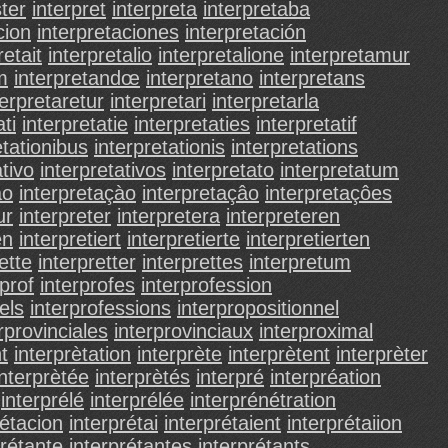
ster
interpret
interpreta
interpretaba
cion
interpretaciones
interpretación
retait
interpretalio
interpretalione
interpretamur
m
interpretandœ
interpretano
interpretans
terpretaretur
interpretari
interpretarla
ati
interpretatie
interpretaties
interpretatif
etationibus
interpretationis
interpretations
ativo
interpretativos
interpretato
interpretatum
ao
interpretaçào
interpretaçâo
interpretaçôes
ur
interpreter
interpretera
interpreteren
en
interpretiert
interpretierte
interpretierten
ette
interpretter
interprettes
interpretum
rprof
interprofes
interprofession
els
interprofessions
interpropositionnel
rprovinciales
interprovinciaux
interproximal
t
interprètation
interprète
interprètent
interprèter
interprètée
interprètés
interpré
interpréation
interprélé
interprélée
interprénétration
rétacion
interprétai
interprétaient
interprétaiion
prétante
interprétantes
interprétants