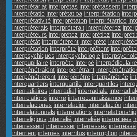
interprétariat
interprétas
interprétassent
inter
interprétatio
interprétatioa
interprétation
inter
interprétativité
interprétaton
interprétatrice
int
interpréterais
interpréterait
interpréterez
inter
interpréteurs
interprétez
interprétiez
interprét
interprétât
interprétèrent
interprété
interprété
interprêtation
interprête
interprêtent
interprête
interpsychiques
interpsychologie
interpsychol
interpupillaire
interpète
interpé
interpédiculaire
interpénétraient
interpénétrant
interpénétratio
interpénétrèrent
interpénétré
interpénétrée
in
interquartiers
interquartile
interquartiles
interq
interradiaires
interradial
interradiale
interradia
interrclations
interre
interreconnaissance
inte
interrelaciones
interrelación
interrelaciôn
inter
interrelationnels
interrelations
interrelationship
interreligious
interrelié
interreliée
interreliées
i
interressent
interresser
interressez
interressé
interrient
interries
interritus
interrnption
interro