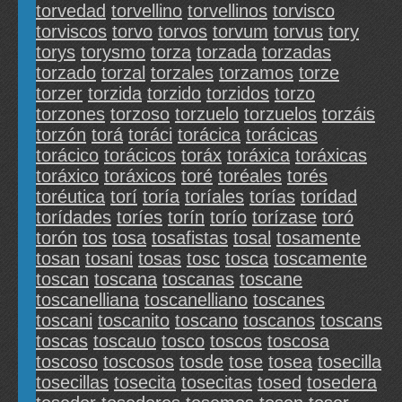
torvedad
torvellino
torvellinos
torvisco
torviscos
torvo
torvos
torvum
torvus
tory
torys
torysmo
torza
torzada
torzadas
torzado
torzal
torzales
torzamos
torze
torzer
torzida
torzido
torzidos
torzo
torzones
torzoso
torzuelo
torzuelos
torzáis
torzón
torá
toráci
torácica
torácicas
torácico
torácicos
toráx
toráxica
toráxicas
toráxico
toráxicos
toré
toréales
torés
toréutica
torí
toría
toríales
torías
torídad
torídades
toríes
torín
torío
torízase
toró
torón
tos
tosa
tosafistas
tosal
tosamente
tosan
tosani
tosas
tosc
tosca
toscamente
toscan
toscana
toscanas
toscane
toscanelliana
toscanelliano
toscanes
toscani
toscanito
toscano
toscanos
toscans
toscas
toscauo
tosco
toscos
toscosa
toscoso
toscosos
tosde
tose
tosea
tosecilla
tosecillas
tosecita
tosecitas
tosed
tosedera