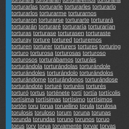
torturara
torturaran
torturaremos
torturarla
torturarlas
torturarle
torturarles
torturarlo
torturarlos
torturarme
torturarnos
torturaron
torturarse
torturarte
torturará
torturarán
torturaré
torturaría
torturarían
torturas
torturase
torturasen
torturaste
torturay
torture
tortured
torturemos
torturen
torturer
torturers
tortures
torturing
torturo
torturosa
torturosas
torturoso
torturosos
torturábamos
torturáis
torturándola
torturándolas
torturándole
torturándoles
torturándolo
torturándolos
torturándome
torturándonos
torturándose
torturándote
torturé
torturéis
torturés
torturó
tortus
torténete
tortí
tortía
tortícolis
tortísima
tortísimas
tortísimo
tortísimos
tortón
toru
torua
toruellino
torula
torulosa
torulosis
toruloso
torum
toruna
torunas
torunda
torundas
toruno
torunos
toruo
torus
torv
torva
torvamente
torvar
torvas