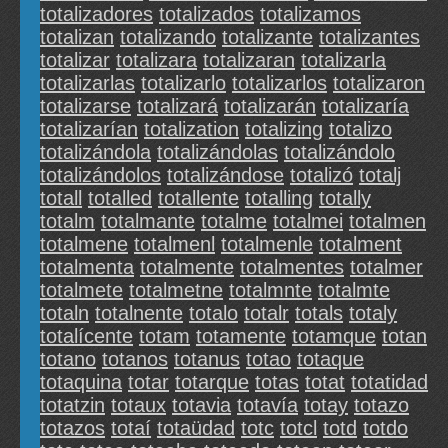
totalizadores
totalizados
totalizamos
totalizan
totalizando
totalizante
totalizantes
totalizar
totalizara
totalizaran
totalizarla
totalizarlas
totalizarlo
totalizarlos
totalizaron
totalizarse
totalizará
totalizarán
totalizaría
totalizarían
totalization
totalizing
totalizo
totalizándola
totalizándolas
totalizándolo
totalizándolos
totalizándose
totalizó
totalj
totall
totalled
totallente
totalling
totally
totalm
totalmante
totalme
totalmei
totalmen
totalmene
totalmenl
totalmenle
totalment
totalmenta
totalmente
totalmentes
totalmer
totalmete
totalmetne
totalmnte
totalmte
totaln
totalnente
totalo
totalr
totals
totaly
totalícente
totam
totamente
totamque
totan
totano
totanos
totanus
totao
totaque
totaquina
totar
totarque
totas
totat
totatidad
totatzin
totaux
totavia
totavía
totay
totazo
totazos
totaí
totaüdad
totc
totcl
totd
totdo