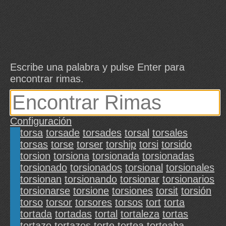
Escribe una palabra y pulse Enter para
encontrar rimas.
Configuración
torsa
torsade
torsades
torsal
torsales
torsas
torse
torser
torship
torsi
torsido
torsion
torsiona
torsionada
torsionadas
torsionado
torsionados
torsional
torsionales
torsionan
torsionando
torsionar
torsionarios
torsionarse
torsione
torsiones
torsit
torsión
torso
torsor
torsores
torsos
tort
torta
tortada
tortadas
tortal
tortaleza
tortas
tortazo
tortazos
torte
tortea
torteaba