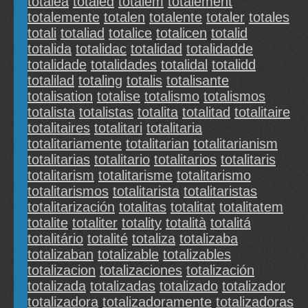
totalea
totaled
totalem
totalement
totalemente
totalen
totalente
totaler
totales
totali
totaliad
totalice
totalicen
totalid
totalida
totalidac
totalidad
totalidadde
totalidade
totalidades
totalidal
totalidd
totalilad
totaling
totalis
totalisante
totalisation
totalise
totalismo
totalismos
totalista
totalistas
totalita
totalitad
totalitaire
totalitaires
totalitari
totalitaria
totalitariamente
totalitarian
totalitarianism
totalitarias
totalitario
totalitarios
totalitaris
totalitarism
totalitarisme
totalitarismo
totalitarismos
totalitarista
totalitaristas
totalitarización
totalitas
totalitat
totalitatem
totalite
totaliter
totality
totalità
totalitá
totalitário
totalité
totaliza
totalizaba
totalizaban
totalizable
totalizables
totalizacion
totalizaciones
totalización
totalizada
totalizadas
totalizado
totalizador
totalizadora
totalizadoramente
totalizadoras