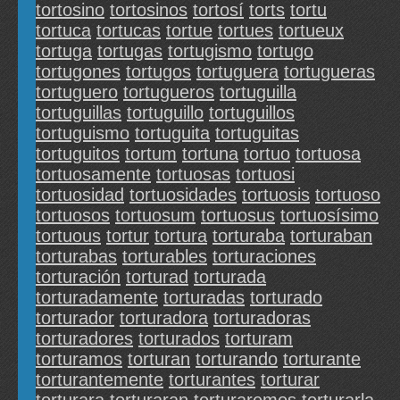
tortosino
tortosinos
tortosí
torts
tortu
tortuca
tortucas
tortue
tortues
tortueux
tortuga
tortugas
tortugismo
tortugo
tortugones
tortugos
tortuguera
tortugueras
tortuguero
tortugueros
tortuguilla
tortuguillas
tortuguillo
tortuguillos
tortuguismo
tortuguita
tortuguitas
tortuguitos
tortum
tortuna
tortuo
tortuosa
tortuosamente
tortuosas
tortuosi
tortuosidad
tortuosidades
tortuosis
tortuoso
tortuosos
tortuosum
tortuosus
tortuosísimo
tortuous
tortur
tortura
torturaba
torturaban
torturabas
torturables
torturaciones
torturación
torturad
torturada
torturadamente
torturadas
torturado
torturador
torturadora
torturadoras
torturadores
torturados
torturam
torturamos
torturan
torturando
torturante
torturantemente
torturantes
torturar