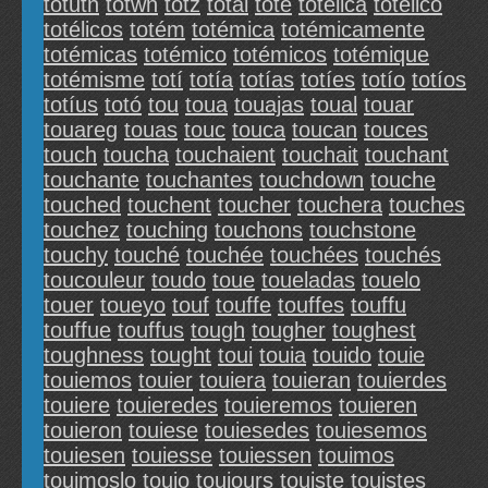
totutn
totwn
totz
totál
toté
totélica
totélico
totélicos
totém
totémica
totémicamente
totémicas
totémico
totémicos
totémique
totémisme
totí
totía
totías
totíes
totío
totíos
totíus
totó
tou
toua
touajas
toual
touar
touareg
touas
touc
touca
toucan
touces
touch
toucha
touchaient
touchait
touchant
touchante
touchantes
touchdown
touche
touched
touchent
toucher
touchera
touches
touchez
touching
touchons
touchstone
touchy
touché
touchée
touchées
touchés
toucouleur
toudo
toue
toueladas
touelo
touer
toueyo
touf
touffe
touffes
touffu
touffue
touffus
tough
tougher
toughest
toughness
tought
toui
touia
touido
touie
touiemos
touier
touiera
touieran
touierdes
touiere
touieredes
touieremos
touieren
touieron
touiese
touiesedes
touiesemos
touiesen
touiesse
touiessen
touimos
touimoslo
touio
touiours
touiste
touistes