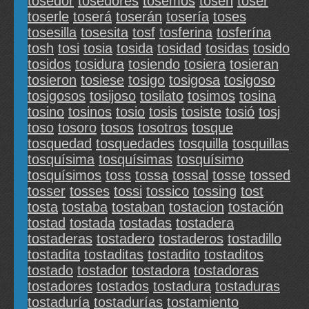
tosedor
tosedores
tosemos
tosen
toser
toserle
toserá
toserán
tosería
toses
tosesilla
tosesita
tosf
tosferina
tosferína
tosh
tosi
tosia
tosida
tosidad
tosidas
tosido
tosidos
tosidura
tosiendo
tosiera
tosieran
tosieron
tosiese
tosigo
tosigosa
tosigoso
tosigosos
tosijoso
tosilato
tosimos
tosina
tosino
tosinos
tosio
tosis
tosiste
tosió
tosj
toso
tosoro
tosos
tosotros
tosque
tosquedad
tosquedades
tosquilla
tosquillas
tosquísima
tosquísimas
tosquísimo
tosquísimos
toss
tossa
tossal
tosse
tossed
tosser
tosses
tossi
tossico
tossing
tost
tosta
tostaba
tostaban
tostacion
tostación
tostad
tostada
tostadas
tostadera
tostaderas
tostadero
tostaderos
tostadillo
tostadita
tostaditas
tostadito
tostaditos
tostado
tostador
tostadora
tostadoras
tostadores
tostados
tostadura
tostaduras
tostaduría
tostadurías
tostamiento