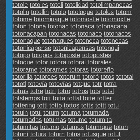
totole
totoles
totoli
totolidad
totolimpanecas
totolin
totollin
totolo
totoloque
totolos
totom
totome
totomiuaque
totomostle
totomoxtle
toton
totona
totonac
totonaca
totonacana
totonacapan
totonacas
totonaco
totonacos
totonaque
totonaques
totoneca
totonecas
totonicapense
totonicapenses
totonqui
totopo
totopos
totoposte
totopostes
totoque
totor
totora
totoral
totorales
totorame
totorames
totoras
totoreño
totorilla
totoroes
totorum
totoró
totos
tototal
tototl
totovía
totovías
totque
totr
totra
totras
totre
totrl
totro
totros
tots
totsl
totstemps
tott
totta
tottal
totte
totter
tottering
tottl
totto
tottos
totts
tottt
totu
totuin
totul
totum
totuma
totumada
totumadas
totumas
totume
totumita
totumitas
totumo
totumos
totumque
totun
totuní
totura
toturn
totus
totusque
totut