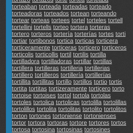
torteaban
torteada
torteadas
torteado
torteadoras
torteados
tortean
torteando
tortear
torteas
tortees
tortel
torteles
tortell
tortellini
tortells
torteo
tortera
torteras
tortero
torteros
tortería
torterías
tortes
torti
tortiar
tortibonos
tortica
torticas
torticera
torticeramente
torticeras
torticero
torticeros
torticolis
torticollis
tortil
tortilis
tortilla
tortilladora
tortilladoras
tortillar
tortillas
tortillera
tortilleras
tortilleria
tortillerias
tortillero
tortilleros
tortillería
tortillerías
tortillita
tortillitas
tortillo
tortillos
tortio
tortis
tortita
tortitas
tortizeramente
tortiçero
torto
tortoise
tortoises
tortol
tortola
tortolas
tortoles
tortolica
tortolicas
tortolilla
tortolillas
tortolillos
tortolita
tortolitas
tortolito
tortolitos
torton
tortones
tortoniense
tortonienses
tortor
tortora
tortoras
tortore
tortores
tortos
tortosa
tortosina
tortosinas
tortosines