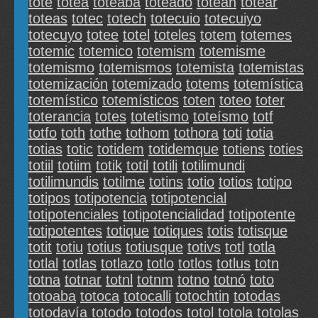
tote
totea
toteaba
toteado
totean
totear
toteas
totec
totech
totecuio
totecuiyo
totecuyo
totee
totel
toteles
totem
totemes
totemic
totemico
totemism
totemisme
totemismo
totemismos
totemista
totemistas
totemización
totemizado
totems
totemística
totemístico
totemísticos
toten
toteo
toter
toterancia
totes
totetismo
toteísmo
totf
totfo
toth
tothe
tothom
tothora
toti
totia
totias
totic
totidem
totidemque
totiens
toties
totiil
totiim
totik
totil
totili
totilimundi
totilimundis
totilme
totins
totio
totios
totipo
totipos
totipotencia
totipotencial
totipotenciales
totipotencialidad
totipotente
totipotentes
totique
totiques
totis
totisque
totit
totiu
totius
totiusque
totivs
totl
totla
totlal
totlas
totlazo
totlo
totlos
totlus
totn
totna
totnar
totnl
totnm
totno
totnó
toto
totoaba
totoca
totocalli
totochtin
totodas
totodavía
totodo
totodos
totol
totola
totolas