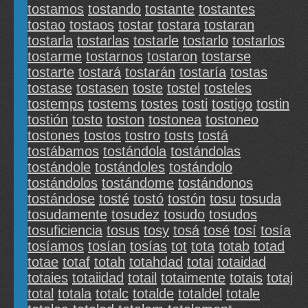
tostamos
tostando
tostante
tostantes
tostao
tostaos
tostar
tostara
tostaran
tostarla
tostarlas
tostarle
tostarlo
tostarlos
tostarme
tostarnos
tostaron
tostarse
tostarte
tostará
tostarán
tostaría
tostas
tostase
tostasen
toste
tostel
tosteles
tostemps
tostems
tostes
tosti
tostigo
tostin
tostión
tosto
toston
tostonea
tostoneo
tostones
tostos
tostro
tosts
tostá
tostábamos
tostándola
tostándolas
tostándole
tostándoles
tostándolo
tostándolos
tostándome
tostándonos
tostándose
tosté
tostó
tostón
tosu
tosuda
tosudamente
tosudez
tosudo
tosudos
tosuficiencia
tosus
tosy
tosá
tosé
tosí
tosía
tosíamos
tosían
tosías
tot
tota
totab
totad
totae
totaf
totah
totahdad
totai
totaidad
totaies
totaiidad
totail
totaimente
totais
totaj
total
totala
totalc
totalde
totaldel
totale