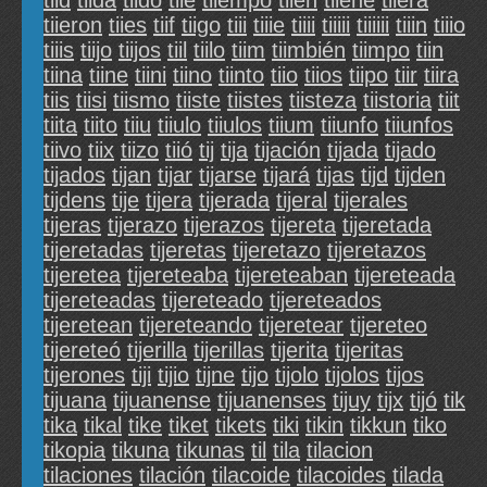
tiid
tiida
tiido
tiie
tiiempo
tiien
tiiene
tiiera
tiieron
tiies
tiif
tiigo
tiii
tiiie
tiiii
tiiiii
tiiiiii
tiiin
tiiio
tiiis
tiijo
tiijos
tiil
tiilo
tiim
tiimbién
tiimpo
tiin
tiina
tiine
tiini
tiino
tiinto
tiio
tiios
tiipo
tiir
tiira
tiis
tiisi
tiismo
tiiste
tiistes
tiisteza
tiistoria
tiit
tiita
tiito
tiiu
tiiulo
tiiulos
tiium
tiiunfo
tiiunfos
tiivo
tiix
tiizo
tiió
tij
tija
tijación
tijada
tijado
tijados
tijan
tijar
tijarse
tijará
tijas
tijd
tijden
tijdens
tije
tijera
tijerada
tijeral
tijerales
tijeras
tijerazo
tijerazos
tijereta
tijeretada
tijeretadas
tijeretas
tijeretazo
tijeretazos
tijeretea
tijereteaba
tijereteaban
tijereteada
tijereteadas
tijereteado
tijereteados
tijeretean
tijereteando
tijeretear
tijereteo
tijereteó
tijerilla
tijerillas
tijerita
tijeritas
tijerones
tiji
tijio
tijne
tijo
tijolo
tijolos
tijos
tijuana
tijuanense
tijuanenses
tijuy
tijx
tijó
tik
tika
tikal
tike
tiket
tikets
tiki
tikin
tikkun
tiko
tikopia
tikuna
tikunas
til
tila
tilacion
tilaciones
tilación
tilacoide
tilacoides
tilada