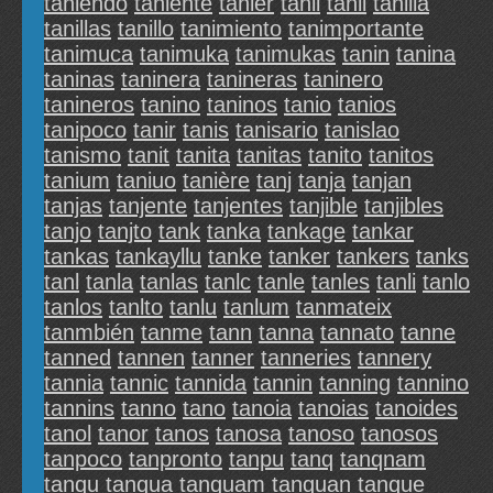
taniendo
taniente
tanier
tanii
tanil
tanilla
tanillas
tanillo
tanimiento
tanimportante
tanimuca
tanimuka
tanimukas
tanin
tanina
taninas
taninera
tanineras
taninero
tanineros
tanino
taninos
tanio
tanios
tanipoco
tanir
tanis
tanisario
tanislao
tanismo
tanit
tanita
tanitas
tanito
tanitos
tanium
taniuo
tanière
tanj
tanja
tanjan
tanjas
tanjente
tanjentes
tanjible
tanjibles
tanjo
tanjto
tank
tanka
tankage
tankar
tankas
tankayllu
tanke
tanker
tankers
tanks
tanl
tanla
tanlas
tanlc
tanle
tanles
tanli
tanlo
tanlos
tanlto
tanlu
tanlum
tanmateix
tanmbién
tanme
tann
tanna
tannato
tanne
tanned
tannen
tanner
tanneries
tannery
tannia
tannic
tannida
tannin
tanning
tannino
tannins
tanno
tano
tanoia
tanoias
tanoides
tanol
tanor
tanos
tanosa
tanoso
tanosos
tanpoco
tanpronto
tanpu
tanq
tanqnam
tanqu
tanqua
tanquam
tanquan
tanque