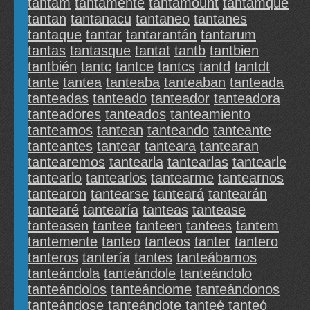
tantam
tantamente
tantamount
tantamque
tantan
tantanacu
tantaneo
tantanes
tantaque
tantar
tantarantán
tantarum
tantas
tantasque
tantat
tantb
tantbien
tantbién
tantc
tantce
tantcs
tantd
tantdt
tante
tantea
tanteaba
tanteaban
tanteada
tanteadas
tanteado
tanteador
tanteadora
tanteadores
tanteados
tanteamiento
tanteamos
tantean
tanteando
tanteante
tanteantes
tantear
tanteara
tantearan
tantearemos
tantearla
tantearlas
tantearle
tantearlo
tantearlos
tantearme
tantearnos
tantearon
tantearse
tanteará
tantearán
tantearé
tantearía
tanteas
tantease
tanteasen
tantee
tanteen
tantees
tantem
tantemente
tanteo
tanteos
tanter
tantero
tanteros
tantería
tantes
tanteábamos
tanteándola
tanteándole
tanteándolo
tanteándolos
tanteándome
tanteándonos
tanteándose
tanteándote
tanteé
tanteó