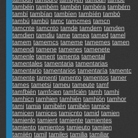
tambéin
também
tambén
tambéra
tambérn
tambí
tambían
tambíen
tambíén
tambó
tambú
tambü
tamc
tamcmes
tamcn
tamcnte
tamcnto
tamde
tamdem
tamden
tamdien
tamdiu
tame
tamea
tamed
tamel
tamem
tamemcs
tameme
tamemes
tamen
tamendi
tamene
tamenes
tamenete
tamenle
tament
tamenta
tamental
tamentales
tamentaria
tamentarias
tamentario
tamentarios
tamentaría
tamentc
tamente
tamenti
tamento
tamentos
tamer
tames
tametsi
tameu
tameute
tamf
tamfbién
tamfcien
tamfcién
tamh
tamhi
tamhicn
tamhien
tamhién
tamhión
tamhor
tami
tamia
tamibién
tamibén
tamice
tamicen
tamices
tamicnto
tamid
tamien
tamienlo
tamient
tamiente
tamientes
tamiento
tamientos
tamieuto
tamiien
tamiién
tamil
tamiles
tamilia
tamiliar