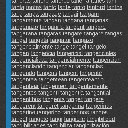
taneras
tanero
taneros
tanería
tanes
tanf
tanfa
tanfas
tanfc
tanfe
tanfo
tanford
tanfos
tang
tanga
tangage
tangai
tangam
tangamente
tangan
tangana
tanganas
tanganazo
tanganillo
tangant
tangara
tangarana
tangaras
tangare
tangaré
tangas
tangat
tangata
tangatur
tangazo
tangcncialmente
tange
tangel
tangelo
tangen
tangencia
tangencial
tangenciales
tangencialidad
tangencialmente
tangencian
tangenciando
tangenciar
tangencias
tangendo
tangens
tangent
tangente
tangentea
tangentean
tangenteando
tangentear
tangentem
tangentemente
tangentes
tangenti
tangentia
tangential
tangentibus
tangents
tanger
tangere
tangerent
tangeret
tangerina
tangerinas
tangerine
tangerino
tangerinos
tanges
tanget
tangete
tangi
tangibile
tangibilidad
tangibilidades
tangibiliza
tangibilización