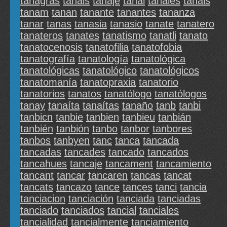
tanagras
tanais
tanaje
tanal
tanales
tanals
tanam
tanan
tanante
tanantes
tananza
tanar
tanas
tanasia
tanasio
tanate
tanatero
tanateros
tanates
tanatismo
tanatli
tanato
tanatocenosis
tanatofilia
tanatofobia
tanatografía
tanatología
tanatológica
tanatológicas
tanatológico
tanatológicos
tanatomanía
tanatopraxia
tanatorio
tanatorios
tanatos
tanatólogo
tanatólogos
tanay
tanaíta
tanaítas
tanaño
tanb
tanbi
tanbicn
tanbie
tanbien
tanbieu
tanbián
tanbién
tanbión
tanbo
tanbor
tanbores
tanbos
tanbyen
tanc
tanca
tancada
tancadas
tancades
tancado
tancados
tancahues
tancaje
tancament
tancamiento
tancant
tancar
tancaren
tancas
tancat
tancats
tancazo
tance
tances
tanci
tancia
tanciacion
tanciación
tanciada
tanciadas
tanciado
tanciados
tancial
tanciales
tancialidad
tancialmente
tanciamiento