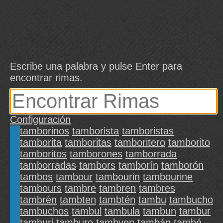
Escribe una palabra y pulse Enter para
encontrar rimas.
Configuración
tamborinos
tamborista
tamboristas
tamborita
tamboritas
tamboritero
tamborito
tamboritos
tamborones
tamborrada
tamborradas
tambors
tamborín
tamborón
tambos
tambour
tambourin
tambourine
tambours
tambre
tambren
tambres
tambrén
tambten
tambtén
tambu
tambucho
tambuchos
tambul
tambula
tambun
tambur
tamburi
tamburo
tambyen
tambán
també