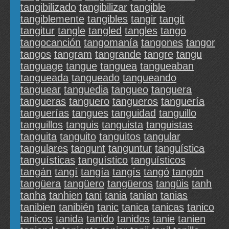
tangibilizado
tangibilizar
tangible
tangiblemente
tangibles
tangir
tangit
tangitur
tangle
tangled
tangles
tango
tangocanción
tangomanía
tangones
tangor
tangos
tangram
tangrande
tangre
tangu
tanguage
tangue
tanguea
tangueaban
tangueada
tangueado
tangueando
tanguear
tanguedia
tangueo
tanguera
tangueras
tanguero
tangueros
tanguería
tanguerías
tangues
tanguidad
tanguillo
tanguillos
tanguis
tanguista
tanguistas
tanguita
tanguito
tanguitos
tangular
tangulares
tangunt
tanguntur
tanguística
tanguísticas
tanguístico
tanguísticos
tangán
tangí
tangía
tangís
tangó
tangón
tangüera
tangüero
tangüeros
tangüis
tanh
tanha
tanhien
tani
tania
tanian
tanias
tanibien
tanibién
tanic
tanica
tanicas
tanico
tanicos
tanida
tanido
tanidos
tanie
tanien