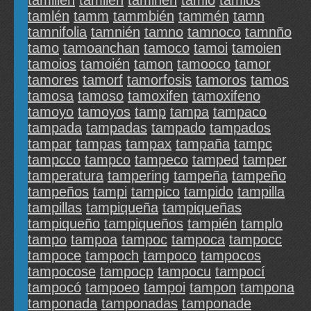
tamliién
tamlién
tamlnen
tamlo
tamlos
tamlén
tamm
tammbién
tammén
tamn
tamnifolia
tamnién
tamno
tamnoco
tamnño
tamo
tamoanchan
tamoco
tamoi
tamoien
tamoios
tamoién
tamon
tamooco
tamor
tamores
tamorf
tamorfosis
tamoros
tamos
tamosa
tamoso
tamoxifen
tamoxifeno
tamoyo
tamoyos
tamp
tampa
tampaco
tampada
tampadas
tampado
tampados
tampar
tampas
tampax
tampaña
tampc
tampcco
tampco
tampeco
tamped
tamper
tamperatura
tampering
tampeña
tampeño
tampeños
tampi
tampico
tampido
tampilla
tampillas
tampiqueña
tampiqueñas
tampiqueño
tampiqueños
tampién
tamplo
tampo
tampoa
tampoc
tampoca
tampocc
tampoce
tampoch
tampoco
tampocos
tampocose
tampocp
tampocu
tampocí
tampocó
tampoeo
tampoi
tampon
tampona
tamponada
tamponadas
tamponade