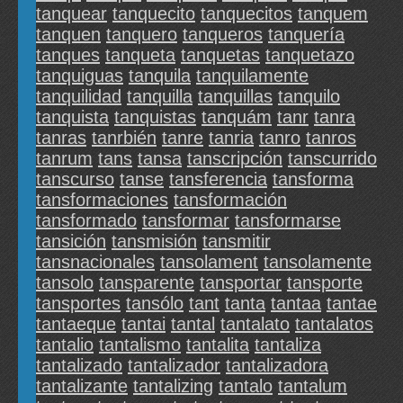
tanquear
tanquecito
tanquecitos
tanquem
tanquen
tanquero
tanqueros
tanquería
tanques
tanqueta
tanquetas
tanquetazo
tanquiguas
tanquila
tanquilamente
tanquilidad
tanquilla
tanquillas
tanquilo
tanquista
tanquistas
tanquám
tanr
tanra
tanras
tanrbién
tanre
tanria
tanro
tanros
tanrum
tans
tansa
tanscripción
tanscurrido
tanscurso
tanse
tansferencia
tansforma
tansformaciones
tansformación
tansformado
tansformar
tansformarse
tansición
tansmisión
tansmitir
tansnacionales
tansolament
tansolamente
tansolo
tansparente
tansportar
tansporte
tansportes
tansólo
tant
tanta
tantaa
tantae
tantaeque
tantai
tantal
tantalato
tantalatos
tantalio
tantalismo
tantalita
tantaliza
tantalizado
tantalizador
tantalizadora
tantalizante
tantalizing
tantalo
tantalum