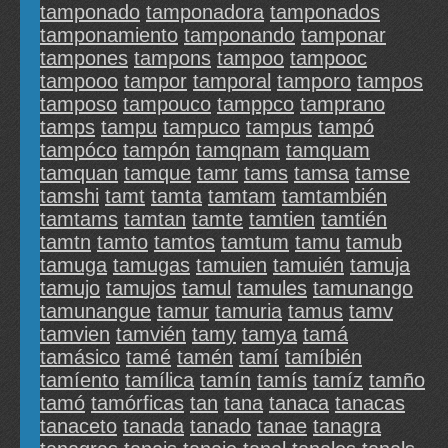
tamponado
tamponadora
tamponados
tamponamiento
tamponando
tamponar
tampones
tampons
tampoo
tampooc
tampooo
tampor
tamporal
tamporo
tampos
tamposo
tampouco
tamppco
tamprano
tamps
tampu
tampuco
tampus
tampó
tampóco
tampón
tamqnam
tamquam
tamquan
tamque
tamr
tams
tamsa
tamse
tamshi
tamt
tamta
tamtam
tamtambién
tamtams
tamtan
tamte
tamtien
tamtién
tamtn
tamto
tamtos
tamtum
tamu
tamub
tamuga
tamugas
tamuien
tamuién
tamuja
tamujo
tamujos
tamul
tamules
tamunango
tamunangue
tamur
tamuria
tamus
tamv
tamvien
tamvién
tamy
tamya
tamá
tamásico
tamé
tamén
tamí
tamíbién
tamíento
tamílica
tamín
tamís
tamíz
tamño
tamó
tamórficas
tan
tana
tanaca
tanacas
tanaceto
tanada
tanado
tanae
tanagra