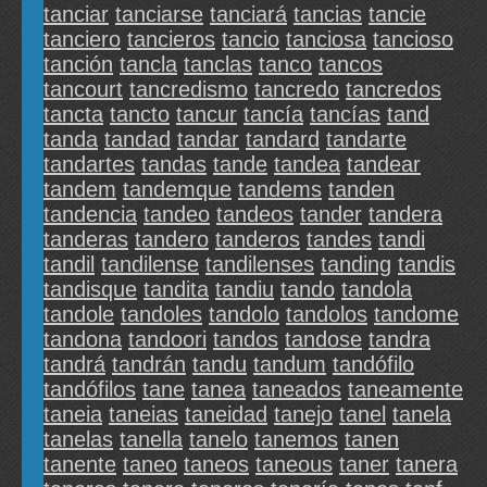
tanciar
tanciarse
tanciará
tancias
tancie
tanciero
tancieros
tancio
tanciosa
tancioso
tanción
tancla
tanclas
tanco
tancos
tancourt
tancredismo
tancredo
tancredos
tancta
tancto
tancur
tancía
tancías
tand
tanda
tandad
tandar
tandard
tandarte
tandartes
tandas
tande
tandea
tandear
tandem
tandemque
tandems
tanden
tandencia
tandeo
tandeos
tander
tandera
tanderas
tandero
tanderos
tandes
tandi
tandil
tandilense
tandilenses
tanding
tandis
tandisque
tandita
tandiu
tando
tandola
tandole
tandoles
tandolo
tandolos
tandome
tandona
tandoori
tandos
tandose
tandra
tandrá
tandrán
tandu
tandum
tandófilo
tandófilos
tane
tanea
taneados
taneamente
taneia
taneias
taneidad
tanejo
tanel
tanela
tanelas
tanella
tanelo
tanemos
tanen
tanente
taneo
taneos
taneous
taner
tanera