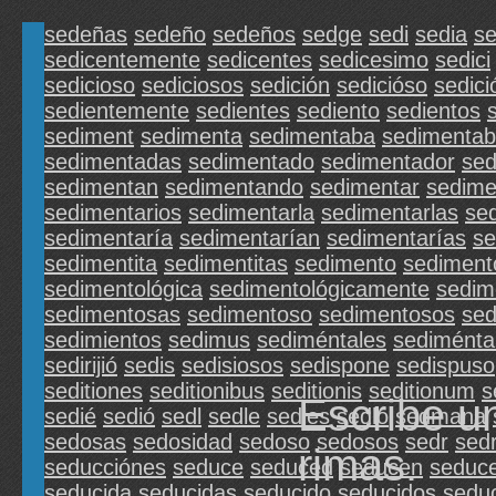
sedeñas
sedeño
sedeños
sedge
sedi
sedia
se
sedicentemente
sedicentes
sedicesimo
sedici
sedicioso
sediciosos
sedición
sedicióso
sedici
sedientemente
sedientes
sediento
sedientos
sediment
sedimenta
sedimentaba
sedimenta
sedimentadas
sedimentado
sedimentador
sed
sedimentan
sedimentando
sedimentar
sedime
sedimentarios
sedimentarla
sedimentarlas
se
sedimentaría
sedimentarían
sedimentarías
se
sedimentita
sedimentitas
sedimento
sediment
sedimentológica
sedimentológicamente
sedim
sedimentosas
sedimentoso
sedimentosos
sed
sedimientos
sedimus
sediméntales
sediménta
sedirijió
sedis
sedisiosos
sedispone
sedispuso
seditiones
seditionibus
seditionis
seditionum
s
Escribe u
sedié
sedió
sedl
sedle
sedles
sedlo
sedmana
sedosas
sedosidad
sedoso
sedosos
sedr
sed
rimas.
seducciónes
seduce
seduced
seducen
seduc
seducida
seducidas
seducido
seducidos
sedu