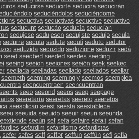
uciros
seducirse
seducirte
seducirá
seducirán
educiéndolo
seduciéndolos
seduciéndome
ctions
seductiva
seductivas
seductive
seductivo
tus
seducunt
seducáo
seducía
seducían
ron
sedujese
sedujesen
sedujiste
sedujo
sedula
e
sedurre
seduta
sedute
seduti
seduto
sedutor
uzco
seduzida
seduzido
seduzione
seduzir
sedá
n
seed
seedbed
seeded
seedes
seeding
ei
seeing
seeion
seeiones
seeión
seek
seeked
er
seellada
seelladas
seellado
seellados
seellar
seemeth
seeming
seemingly
seemos
seemplea
cuentra
seencuentraen
seencuentran
seents
seeo
seeond
seeos
seep
seepage
arios
seeretaría
seeretas
seereto
seeretos
ica
seesplican
seest
seesta
seestablece
seeu
seeuida
seeuido
seeuir
seeun
seeunda
eextiende
seeún
sef
sefa
sefaire
sefait
sefan
fardies
sefardim
sefardismo
sefardistas
a
sefer
sefes
seff
seffor
seffun
seffún
sefi
sefia