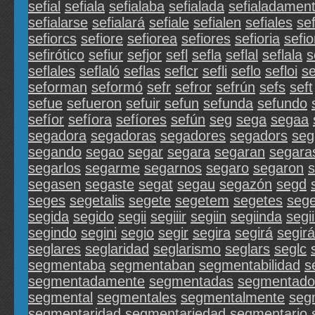
sefial
sefiala
sefialaba
sefialada
sefialadamen
sefialarse
sefialará
sefiale
sefialen
sefiales
sef
sefiorcs
sefiore
sefiorea
sefiores
sefioria
sefio
sefirótico
sefiur
sefjor
sefl
sefla
seflal
seflala
s
seflales
seflaló
seflas
seflcr
sefli
seflo
sefloi
se
seforman
seformó
sefr
sefror
sefrún
sefs
seft
sefue
sefueron
sefuir
sefun
sefunda
sefundo
sefíor
sefíora
sefíores
sefún
seg
sega
segaa
segadora
segadoras
segadores
segadors
seg
segando
segao
segar
segara
segaran
segara
segarlos
segarme
segarnos
segaro
segaron
segasen
segaste
segat
segau
segazón
segd
seges
segetalis
segete
segetem
segetes
sege
segida
segido
segii
segiiir
segiin
segiinda
segi
segindo
segini
segio
segir
segira
segirá
segir
seglares
seglaridad
seglarismo
seglars
seglc
segmentaba
segmentaban
segmentabilidad
s
segmentadamente
segmentadas
segmentado
segmental
segmentales
segmentalmente
seg
segmentaridad
segmentariedad
segmentario