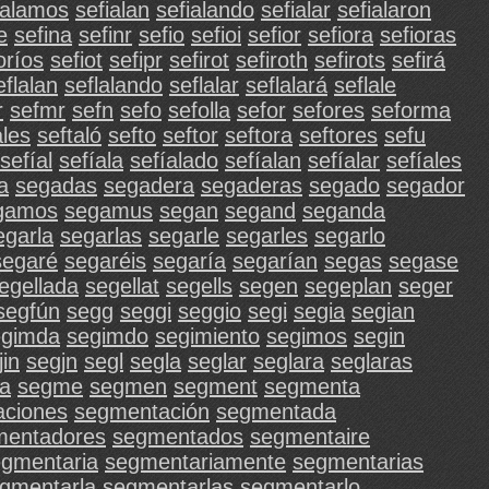
ialamos
sefialan
sefialando
sefialar
sefialaron
e
sefina
sefinr
sefio
sefioi
sefior
sefiora
sefioras
oríos
sefiot
sefipr
sefirot
sefiroth
sefirots
sefirá
eflalan
seflalando
seflalar
seflalará
seflale
r
sefmr
sefn
sefo
sefolla
sefor
sefores
seforma
ales
seftaló
sefto
seftor
seftora
seftores
sefu
sefíal
sefíala
sefíalado
sefíalan
sefíalar
sefíales
a
segadas
segadera
segaderas
segado
segador
gamos
segamus
segan
segand
seganda
egarla
segarlas
segarle
segarles
segarlo
segaré
segaréis
segaría
segarían
segas
segase
egellada
segellat
segells
segen
segeplan
seger
segfún
segg
seggi
seggio
segi
segia
segian
egimda
segimdo
segimiento
segimos
segin
jin
segjn
segl
segla
seglar
seglara
seglaras
a
segme
segmen
segment
segmenta
ciones
segmentación
segmentada
mentadores
segmentados
segmentaire
gmentaria
segmentariamente
segmentarias
gmentarla
segmentarlas
segmentarlo