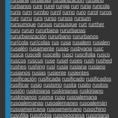
rurbana
rurbanas
rurbanización
rurbano
rurbanos
rure
rurel
rurgia
ruri
ruria
ruricola
ruris
rurn
rurnbo
rurnl
rurno
ruro
rurol
ruros
rurr
rurru
rurs
rurso
rursos
rursum
rursumque
rursus
rursusque
rurt
rurther
ruru
rurun
rururbana
rururbanas
rururbanización
rururbano
rururbanos
rurícola
rurícolas
rus
rusa
rusalem
rusalen
rusalén
rusamente
rusas
rusbyana
rusc
rusca
ruscelli
ruscello
rusci
ruscifolia
rusco
ruscos
ruscus
ruse
rusel
ruses
rush
rushed
rushes
rushing
rusi
rusia
rusiana
rusiano
rusianos
rusias
rusiente
rusientes
rusificación
rusificada
rusificado
rusificados
rusificar
rusio
rusismo
rusita
rusito
rusitos
rusión
ruskiniana
ruskinianas
ruskiniano
ruskinianos
rusma
ruso
rusoalemana
rusoalemanas
rusoalemanes
rusoalemán
rusoamericana
rusoamericano
rusochino
rusofilia
rusofobia
rusojaponesa
rusoniana