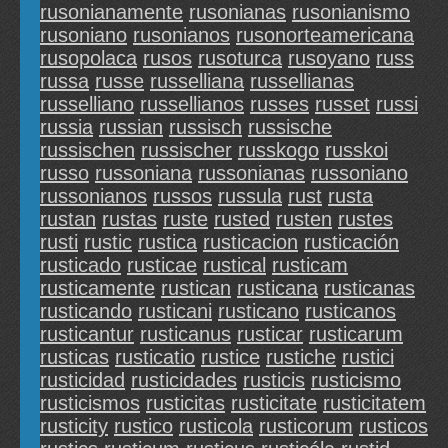
rusonianamente
rusonianas
rusonianismo
rusoniano
rusonianos
rusonorteamericana
rusopolaca
rusos
rusoturca
rusoyano
russ
russa
russe
russelliana
russellianas
russelliano
russellianos
russes
russet
russi
russia
russian
russisch
russische
russischen
russischer
russkogo
russkoi
russo
russoniana
russonianas
russoniano
russonianos
russos
russula
rust
rusta
rustan
rustas
ruste
rusted
rusten
rustes
rusti
rustic
rustica
rusticacion
rusticación
rusticado
rusticae
rustical
rusticam
rusticamente
rustican
rusticana
rusticanas
rusticando
rusticani
rusticano
rusticanos
rusticantur
rusticanus
rusticar
rusticarum
rusticas
rusticatio
rustice
rustiche
rustici
rusticidad
rusticidades
rusticis
rusticismo
rusticismos
rusticitas
rusticitate
rusticitatem
rusticity
rustico
rusticola
rusticorum
rusticos