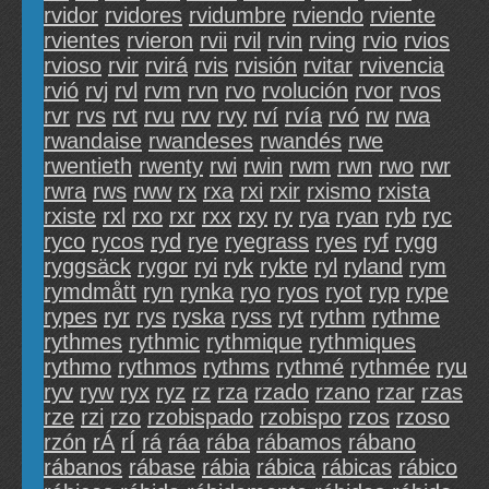
rvidor
rvidores
rvidumbre
rviendo
rviente
rvientes
rvieron
rvii
rvil
rvin
rving
rvio
rvios
rvioso
rvir
rvirá
rvis
rvisión
rvitar
rvivencia
rvió
rvj
rvl
rvm
rvn
rvo
rvolución
rvor
rvos
rvr
rvs
rvt
rvu
rvv
rvy
rví
rvía
rvó
rw
rwa
rwandaise
rwandeses
rwandés
rwe
rwentieth
rwenty
rwi
rwin
rwm
rwn
rwo
rwr
rwra
rws
rww
rx
rxa
rxi
rxir
rxismo
rxista
rxiste
rxl
rxo
rxr
rxx
rxy
ry
rya
ryan
ryb
ryc
ryco
rycos
ryd
rye
ryegrass
ryes
ryf
rygg
ryggsäck
rygor
ryi
ryk
rykte
ryl
ryland
rym
rymdmått
ryn
rynka
ryo
ryos
ryot
ryp
rype
rypes
ryr
rys
ryska
ryss
ryt
rythm
rythme
rythmes
rythmic
rythmique
rythmiques
rythmo
rythmos
rythms
rythmé
rythmée
ryu
ryv
ryw
ryx
ryz
rz
rza
rzado
rzano
rzar
rzas
rze
rzi
rzo
rzobispado
rzobispo
rzos
rzoso
rzón
rÁ
rÍ
rá
ráa
rába
rábamos
rábano
rábanos
rábase
rábia
rábica
rábicas
rábico