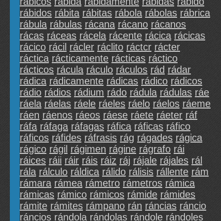
rábicos
rábida
rábidamente
rábidas
rábido
rábidos
rábita
rábitas
rábola
rábolas
rábrica
rábula
rábulas
rácana
rácano
rácanos
rácas
ráceas
rácela
rácente
rácica
rácicas
rácico
rácil
rácler
ráclito
ráctcr
rácter
ráctica
rácticamente
rácticas
ráctico
rácticos
rácula
ráculo
ráculos
rád
rádar
rádica
rádicamente
rádicas
rádico
rádicos
rádio
rádios
rádium
rádo
rádula
rádulas
ráe
ráela
ráelas
ráele
ráeles
ráelo
ráelos
ráeme
ráen
ráenos
ráeos
ráese
ráete
ráeter
ráf
ráfa
ráfaga
ráfagas
ráfica
ráficas
ráfico
ráficos
ráfides
ráfrasis
rág
rágades
rágica
rágico
rágil
rágimen
rágine
rágrafo
rái
ráices
ráii
ráir
ráis
ráiz
ráj
rájale
rájales
rál
rála
rálculo
ráldica
rálido
rálisis
rállente
rám
rámara
rámea
rámetro
rámetros
rámica
rámicas
rámico
rámicos
rámide
rámides
rámite
rámites
rámpano
rán
ráncias
ráncio
ráncios
rándola
rándolas
rándole
rándoles