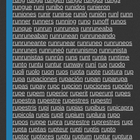
rungue
runi
runibo
runidos
runieron
runiones
runir
runirse
runió
runión
runl
runn
runner
runners
running
runo
runoff
runos
runque
runrun
runrunea
runruneaba
runruneaban
runrunean
runruneando
runruneante
runrunear
runruneo
runruneos
runrunes
runruneó
runrunismo
runrunista
runrunistas
runrún
runs
runt
runta
runtime
runto
runtu
runtur
runway
runí
ruo
ruodo
ruoli
ruolo
ruon
ruos
ruota
ruote
ruotura
rup
rupa
rupaciones
rupación
rupan
ruparupa
rupas
rupay
rupc
rupcion
rupciones
rupción
rupe
rupem
ruperior
ruperit
ruperunt
rupes
rupestra
rupestre
rupestres
rupestri
rupestris
rupi
rupia
rupias
rupibus
rupicapra
rupicola
rupis
rupit
rupium
ruplura
rupo
rupos
ruppe
rupra
ruprestre
ruprestres
rupt
rupta
ruptas
rupteur
rupti
ruptis
rupto
ruptor
ruptores
ruptu
ruptum
ruptur
ruptura