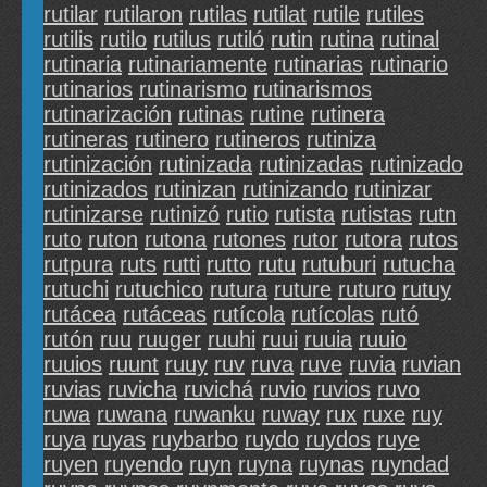
rutilar
rutilaron
rutilas
rutilat
rutile
rutiles
rutilis
rutilo
rutilus
rutiló
rutin
rutina
rutinal
rutinaria
rutinariamente
rutinarias
rutinario
rutinarios
rutinarismo
rutinarismos
rutinarización
rutinas
rutine
rutinera
rutineras
rutinero
rutineros
rutiniza
rutinización
rutinizada
rutinizadas
rutinizado
rutinizados
rutinizan
rutinizando
rutinizar
rutinizarse
rutinizó
rutio
rutista
rutistas
rutn
ruto
ruton
rutona
rutones
rutor
rutora
rutos
rutpura
ruts
rutti
rutto
rutu
rutuburi
rutucha
rutuchi
rutuchico
rutura
ruture
ruturo
rutuy
rutácea
rutáceas
rutícola
rutícolas
rutó
rutón
ruu
ruuger
ruuhi
ruui
ruuia
ruuio
ruuios
ruunt
ruuy
ruv
ruva
ruve
ruvia
ruvian
ruvias
ruvicha
ruvichá
ruvio
ruvios
ruvo
ruwa
ruwana
ruwanku
ruway
rux
ruxe
ruy
ruya
ruyas
ruybarbo
ruydo
ruydos
ruye
ruyen
ruyendo
ruyn
ruyna
ruynas
ruyndad