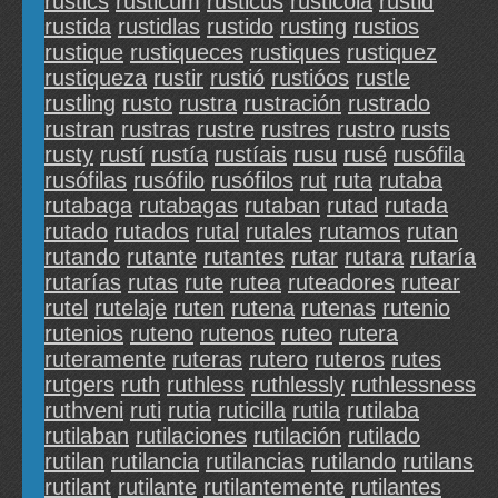
rustics
rusticum
rusticus
rusticóla
rustid
rustida
rustidlas
rustido
rusting
rustios
rustique
rustiqueces
rustiques
rustiquez
rustiqueza
rustir
rustió
rustióos
rustle
rustling
rusto
rustra
rustración
rustrado
rustran
rustras
rustre
rustres
rustro
rusts
rusty
rustí
rustía
rustíais
rusu
rusé
rusófila
rusófilas
rusófilo
rusófilos
rut
ruta
rutaba
rutabaga
rutabagas
rutaban
rutad
rutada
rutado
rutados
rutal
rutales
rutamos
rutan
rutando
rutante
rutantes
rutar
rutara
rutaría
rutarías
rutas
rute
rutea
ruteadores
rutear
rutel
rutelaje
ruten
rutena
rutenas
rutenio
rutenios
ruteno
rutenos
ruteo
rutera
ruteramente
ruteras
rutero
ruteros
rutes
rutgers
ruth
ruthless
ruthlessly
ruthlessness
ruthveni
ruti
rutia
ruticilla
rutila
rutilaba
rutilaban
rutilaciones
rutilación
rutilado
rutilan
rutilancia
rutilancias
rutilando
rutilans
rutilant
rutilante
rutilantemente
rutilantes