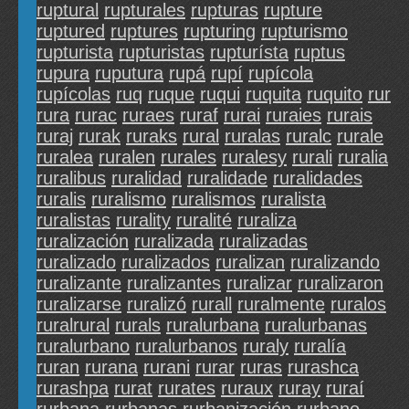
ruptural
rupturales
rupturas
rupture
ruptured
ruptures
rupturing
rupturismo
rupturista
rupturistas
rupturísta
ruptus
rupura
ruputura
rupá
rupí
rupícola
rupícolas
ruq
ruque
ruqui
ruquita
ruquito
rur
rura
rurac
ruraes
ruraf
rurai
ruraies
rurais
ruraj
rurak
ruraks
rural
ruralas
ruralc
rurale
ruralea
ruralen
rurales
ruralesy
rurali
ruralia
ruralibus
ruralidad
ruralidade
ruralidades
ruralis
ruralismo
ruralismos
ruralista
ruralistas
rurality
ruralité
ruraliza
ruralización
ruralizada
ruralizadas
ruralizado
ruralizados
ruralizan
ruralizando
ruralizante
ruralizantes
ruralizar
ruralizaron
ruralizarse
ruralizó
rurall
ruralmente
ruralos
ruralrural
rurals
ruralurbana
ruralurbanas
ruralurbano
ruralurbanos
ruraly
ruralía
ruran
rurana
rurani
rurar
ruras
rurashca
rurashpa
rurat
rurates
ruraux
ruray
ruraí