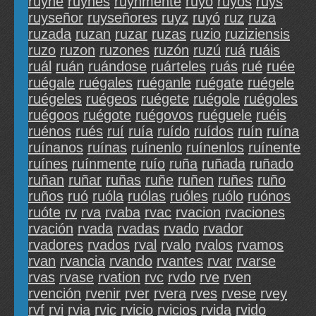
ruyne
ruynes
ruynmente
ruyo
ruyos
ruys
ruyseñor
ruyseñores
ruyz
ruyó
ruz
ruza
ruzada
ruzan
ruzar
ruzas
ruzio
ruziziensis
ruzo
ruzon
ruzones
ruzón
ruzú
ruá
ruáis
ruál
ruán
ruándose
ruárteles
ruás
rué
ruée
ruégale
ruégales
ruéganle
ruégate
ruégele
ruégeles
ruégeos
ruégete
ruégole
ruégoles
ruégoos
ruégote
ruégovos
ruéguele
ruéis
ruénos
rués
ruí
ruía
ruído
ruídos
ruín
ruína
ruínanos
ruínas
ruínenlo
ruínenlos
ruínente
ruínes
ruínmente
ruío
ruña
ruñada
ruñado
ruñan
ruñar
ruñas
ruñe
ruñen
ruñes
ruño
ruños
ruó
ruóla
ruólas
ruóles
ruólo
ruónos
ruóte
rv
rva
rvaba
rvac
rvacion
rvaciones
rvación
rvada
rvadas
rvado
rvador
rvadores
rvados
rval
rvalo
rvalos
rvamos
rvan
rvancia
rvando
rvantes
rvar
rvarse
rvas
rvase
rvation
rvc
rvdo
rve
rven
rvención
rvenir
rver
rvera
rves
rvese
rvey
rvf
rvi
rvia
rvic
rvicio
rvicios
rvida
rvido