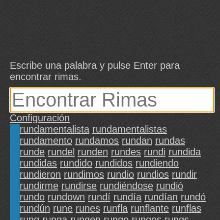
Escribe una palabra y pulse Enter para
encontrar rimas.
Configuración
rundamentalista
rundamentalistas
rundamento
rundamos
rundan
rundas
runde
rundel
runden
rundes
rundi
rundida
rundidas
rundido
rundidos
rundiendo
rundieron
rundimos
rundio
rundios
rundir
rundirme
rundirse
rundiéndose
rundió
rundo
rundown
rundí
rundía
rundían
rundó
rundún
rune
runes
runfla
runflante
runflas
rung
runga
rungen
rungo
rungos
rungs