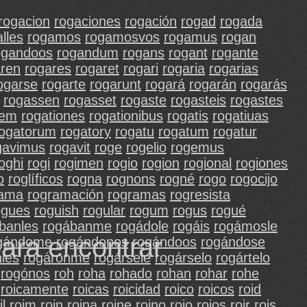
rogacion
rogaciones
rogación
rogad
rogada
lles
rogamos
rogamosvos
rogamus
rogan
ogandoos
rogandum
rogans
rogant
rogante
aren
rogares
rogaret
rogari
rogaria
rogarias
ogarse
rogarte
rogarunt
rogará
rogarán
rogarás
rogassen
rogasset
rogaste
rogasteis
rogastes
nem
rogationes
rogationibus
rogatis
rogatiuas
rogatorum
rogatory
rogatu
rogatum
rogatur
gavimus
rogavit
roge
rogelio
rogemus
oghi
rogi
rogimen
rogio
rogion
rogional
rogiones
o
roglíficos
rogna
rognons
rogné
rogo
rogocijo
rama
rogramación
rogramas
rogresista
ogues
roguish
rogular
rogum
rogus
rogué
banles
rogábanme
rogádole
rogáis
rogámosle
para encontrar
gándome
rogándonos
rogándoos
rogándose
les
rogáronme
rogársele
rogárselo
rogártelo
rogónos
roh
roha
rohado
rohan
rohar
rohe
roicamente
roicas
roicidad
roico
roicos
roid
il
roim
roin
roina
roine
roino
roio
roios
roir
rois