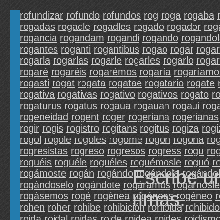
rofundizar
rofundo
rofundos
rog
roga
rogaba
rogadas
rogadle
rogadles
rogado
rogador
rog
rogancia
rogandam
rogandi
rogando
rogandol
rogantes
roganti
rogantibus
rogao
rogar
roga
rogarla
rogarlas
rogarle
rogarles
rogarlo
rogar
rogaré
rogaréis
rogarémos
rogaría
rogaríamo
rogasti
rogat
rogata
rogatae
rogatario
rogate
rogativa
rogativas
rogativo
rogativos
rogato
r
rogaturus
rogatus
rogaua
rogauan
rogaui
roga
rogeneidad
rogent
roger
rogeriana
rogerianas
rogir
rogis
rogistro
rogitans
rogitus
rogiza
rogi
rogol
rogole
rogoles
rogome
rogon
rogona
ro
rogresistas
rogreso
rogresos
rogress
rogu
ro
roguéis
roguéle
roguéles
roguémosle
roguó
r
Escribe u
rogámoste
rogán
rogándo
rogándola
rogándo
rogándoselo
rogándote
rogáramos
rogárnosle
rimas.
rogásemos
rogé
rogénea
rogéneas
rogéneo
rohen
roher
rohibe
rohibición
rohibida
rohibido
roida
roidal
roidas
roide
roidea
roides
roidism