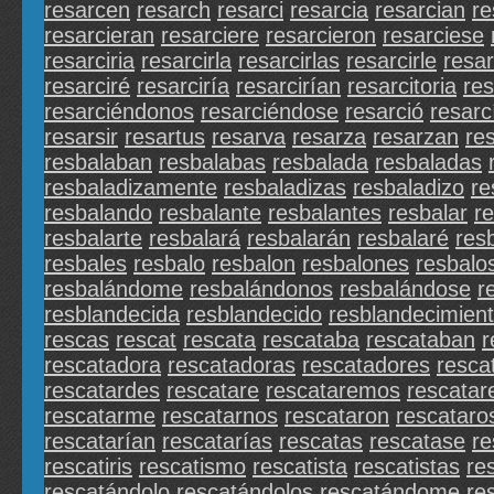
resarcen
resarch
resarci
resarcia
resarcian
re
resarcieran
resarciere
resarcieron
resarciese
resarciria
resarcirla
resarcirlas
resarcirle
resar
resarciré
resarciría
resarcirían
resarcitoria
res
resarciéndonos
resarciéndose
resarció
resarc
resarsir
resartus
resarva
resarza
resarzan
re
resbalaban
resbalabas
resbalada
resbaladas
resbaladizamente
resbaladizas
resbaladizo
re
resbalando
resbalante
resbalantes
resbalar
r
resbalarte
resbalará
resbalarán
resbalaré
res
resbales
resbalo
resbalon
resbalones
resbalo
resbalándome
resbalándonos
resbalándose
r
resblandecida
resblandecido
resblandecimien
rescas
rescat
rescata
rescataba
rescataban
r
rescatadora
rescatadoras
rescatadores
resca
rescatardes
rescatare
rescataremos
rescatar
rescatarme
rescatarnos
rescataron
rescataro
rescatarían
rescatarías
rescatas
rescatase
re
rescatiris
rescatismo
rescatista
rescatistas
re
rescatándolo
rescatándolos
rescatándome
re