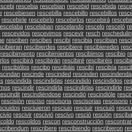
escebi
rescebia
rescebian
rescebid
rescebida
resce
e
rescebiesen
rescebilla
rescebillo
rescebillos
resc
rescebirle
rescebirlo
rescebirlos
rescebirá
rescebi
rescelaba
rescelaban
rescelando
rescelo
resceló
r
o
rescevidos
rescevimos
rescevir
resch
rescheduli
be
resciben
rescibes
rescibi
rescibia
rescibian
resci
scibieran
rescibierdes
rescibiere
rescibieredes
resc
rescibimiento
rescibimientos
rescibimos
rescibio
re
rlos
rescibirá
rescibirán
rescibiré
rescibiréis
rescibi
o
rescibiólos
rescibo
rescibáis
rescibí
rescibía
resci
escindan
rescinde
rescinded
rescinden
rescindenda
es
rescindida
rescindidas
rescindido
rescindidos
re
imos
rescindir
rescindirla
rescindirlas
rescindirle
res
rescindit
rescindiéndose
rescindió
rescindióle
resci
rescisión
resciso
rescisoria
rescisorias
rescisorio
sciuidos
resciuieron
resciuio
resciuir
resciuió
resci
civio
rescivir
rescivió
rescivo
resció
resción
rescjb
scoldo
rescoldos
rescon
resconstrucción
rescontrar
scribendum
rescribere
rescribiendo
rescribieron
re