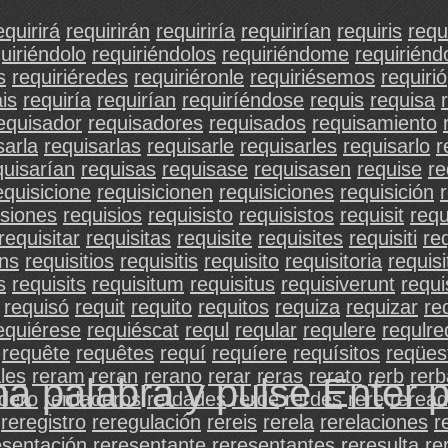
equirirá
requirirán
requiriría
requirirían
requiris
requi
uiriéndolo
requiriéndolos
requiriéndome
requirién
s
requiriéredes
requiriéronle
requiriésemos
requirió
áis
requiría
requirían
requiríéndose
requis
requisa
equisador
requisadores
requisados
requisamiento
sarla
requisarlas
requisarle
requisarles
requisarlo
r
quisarían
requisas
requisase
requisasen
requise
re
equisicione
requisicionen
requisiciones
requisición
isiones
requisios
requisisto
requisistos
requisit
requ
requisitar
requisitas
requisite
requisites
requisiti
req
ons
requisitios
requisitis
requisito
requisitoria
requisi
s
requisits
requisitum
requisitus
requisiverunt
requis
requisó
requit
requito
requitos
requiza
requizar
re
equiérese
requiéscat
requl
reqular
requlere
requlre
requête
requêtes
requí
requíere
requísitos
reqües
les
reram
reran
rerano
rerar
reras
rerato
rerb
rerb
na palabra y pulse Enter 
dero
rerdaderos
rerdades
rerde
rerdes
rere
reread
reregistro
reregulación
rereis
rerela
rerelaciones
r
esentación
reresentante
reresentantes
reresulta
re