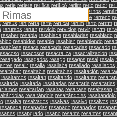
os
rerie
reriere
rerifica
rerificó
reriim
rerio
rerior
reri
erme
rern
rernando
rerni
rernm
rerno
rernos
rerná
rma
reros
rerpecto
rerr
rerra
rerrar
rerre
rerreno
re
s
rersus
rert
rerta
rerte
rertical
rertim
rerto
rerttm
r
o
rerursos
rerutn
rervicio
rervicios
rervir
rervm
rer
resaber
resabia
resabiada
resabiadas
resabiado
r
abido
resabidos
resabie
resabien
resabiendo
resab
resabíese
resaca
resacada
resacadas
resacado
re
resacoso
resacosos
resacraliza
resacralización
res
resagado
resagados
resago
resagos
resal
resala
ientes
resalir
resalla
resallaba
resallado
resallados
esaltaban
resaltable
resaltables
resaltación
resalta
resaltamos
resaltan
resaltando
resaltante
resalta
esaltaria
resaltarla
resaltarlas
resaltarle
resaltarles
taríamos
resaltarían
resaltas
resaltase
resaltasen
r
saltándolas
resaltándole
resaltándoles
resaltándolo
do
resalva
resalvados
resalvas
resalvo
resalvos
res
resanada
resanadas
resanado
resanados
resanam
esanes
resangrado
resano
resante
resantes
resan