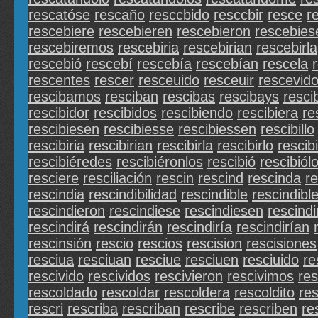
rescatóse
rescaño
resccbido
resccbir
resce
r
rescebiere
rescebieren
rescebieron
rescebies
rescebiremos
rescebiria
rescebirian
rescebirla
rescebió
rescebí
rescebía
rescebían
rescela
rescentes
rescer
resceuido
resceuir
rescevid
rescibamos
resciban
rescibas
rescibays
resci
rescibidor
rescibidos
rescibiendo
rescibiera
re
rescibiesen
rescibiesse
rescibiessen
rescibillo
rescibiria
rescibirian
rescibirla
rescibirlo
rescibi
rescibiéredes
rescibiéronlos
rescibió
rescibiól
resciere
resciliación
rescin
rescind
rescinda
r
rescindia
rescindibilidad
rescindible
rescindibl
rescindieron
rescindiese
rescindiesen
rescind
rescindirá
rescindirán
rescindiría
rescindirían
rescinsión
rescio
rescios
rescision
rescisiones
resciua
resciuan
resciue
resciuen
resciuido
re
rescivido
rescividos
rescivieron
rescivimos
res
rescoldado
rescoldar
rescoldera
rescoldito
re
rescri
rescriba
rescriban
rescribe
rescriben
re