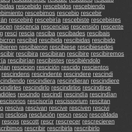
bidas
rescebido
rescebidos
rescebiendo
ebimiento
rescebimos
rescebio
rescebir
rán
rescebiré
rescebiría
rescebiste
rescebistes
escen
rescencia
rescencias
rescensión
rescente
ng
resci
rescia
resciba
rescibades
rescibais
bicron
rescibid
rescibida
rescibidas
rescibido
ibieren
rescibieron
rescibiese
rescibiesedes
scibir
rescibira
rescibiran
rescibire
rescibiremos
ría
rescibirían
rescibistes
rescibiéndolo
bían
rescicion
rescición
rescido
rescientos
rescindens
rescindente
rescindere
rescindi
scindiendo
rescindiera
rescindieran
rescindiere
cindirles
rescindirlo
rescindirlos
rescindirse
ndióles
rescindo
rescindí
rescindía
rescindían
rescisorios
rescisoría
rescissorium
rescitan
uo
resciva
rescivan
rescive
resciven
rescivi
an
resclosa
resclución
rescn
resco
rescoldada
rescos
rescott
rescr
rescrecer
rescrecieren
scribimos
rescribir
rescribirla
rescribirlo