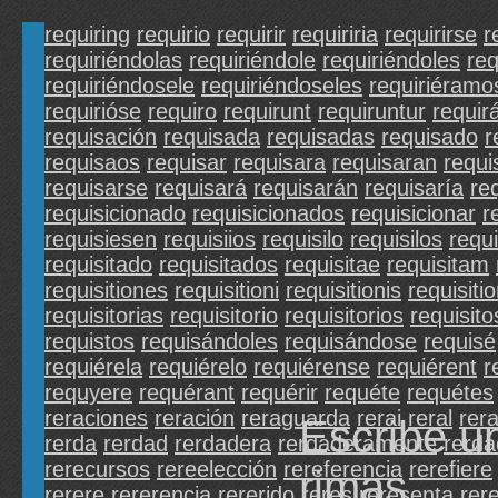
requiring
requirio
requirir
requiriria
requirirse
r
requiriéndolas
requiriéndole
requiriéndoles
req
requiriéndosele
requiriéndoseles
requiriéramo
requirióse
requiro
requirunt
requiruntur
requir
requisación
requisada
requisadas
requisado
r
requisaos
requisar
requisara
requisaran
requi
requisarse
requisará
requisarán
requisaría
re
requisicionado
requisicionados
requisicionar
r
requisiesen
requisiios
requisilo
requisilos
requ
requisitado
requisitados
requisitae
requisitam
requisitiones
requisitioni
requisitionis
requisiti
requisitorias
requisitorio
requisitorios
requisito
requistos
requisándoles
requisándose
requisé
requiérela
requiérelo
requiérense
requiérent
r
requyere
requérant
requérir
requéte
requétes
reraciones
reración
reraguarda
rerai
reral
rera
Escribe u
rerda
rerdad
rerdadera
rerdaderamente
rerda
rerecursos
rereelección
rereferencia
rerefiere
rimas.
rerere
rererencia
rererido
reres
reresenta
rer