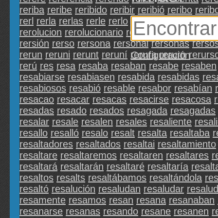
reriba
reribe
reribido
reribir
reribió
reribo
rerib
rerl
rerla
rerlas
rerle
rerlo
rerlos
rerm
rerma
r
rerolucion
rerolucionario
rerolución
reron
rero
rersión
rerso
rersona
rersonal
rersonas
rerso
rerun
reruni
rerunt
reruní
rerura
rerurn
rerurs
Configuración
rerú
res
resa
resaba
resaban
resabe
resaben
resabiarse
resabiasen
resabida
resabidas
res
resabiosos
resabió
resable
resabor
resabían
resacao
resacar
resacas
resacirse
resacosa
resadas
resado
resados
resagada
resagadas
resalar
resale
resalen
resales
resaliente
resal
resallo
resalló
resalo
resalt
resalta
resaltaba
r
resaltadores
resaltados
resaltai
resaltamiento
resaltare
resaltaremos
resaltaren
resaltares
r
resaltará
resaltarán
resaltaré
resaltaría
resal
resaltos
resalts
resaltábamos
resaltándola
re
resaltó
resalución
resaludan
resaludar
resalu
resamente
resamos
resan
resana
resanaban
resanarse
resanas
resando
resane
resanen
r