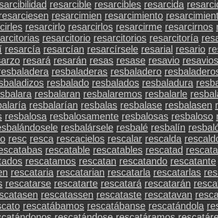
sarcibilidad
resarcible
resarcibles
resarcida
resarc
resarciesen
resarcimien
resarcimiento
resarcimien
cirles
resarcirlo
resarcirlos
resarcirme
resarcirnos
arcitorias
resarcitorio
resarcitorios
resarcitoría
res
í
resarcía
resarcían
resarcírsele
resarial
resario
re
sarzo
resará
resarán
resas
resase
resavio
resavio
resbaladera
resbaladeras
resbaladero
resbaladero
sbaladizos
resbalado
resbalados
resbaladura
resb
esbalara
resbalaran
resbalaremos
resbalarle
resba
balaría
resbalarían
resbalas
resbalase
resbalasen
s
resbalosa
resbalosamente
resbalosas
resbaloso
esbalándosele
resbalársele
resbalé
resbalín
resbal
to
resc
resca
rescacielos
rescalar
rescalda
rescald
escatabas
rescatable
rescatables
rescatad
rescat
tados
rescatamos
rescatan
rescatando
rescatante
en
rescataria
rescatarian
rescatarla
rescatarlas
res
s
rescatarse
rescatarte
rescatará
rescatarán
resca
scatasen
rescatassen
rescataste
rescatavan
resc
scato
rescatábamos
rescatábanse
rescatándola
re
scatándonos
rescatándose
rescatáramos
rescatár