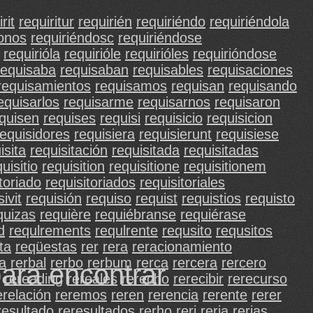
rit
requiritur
requirién
requiriéndo
requiriéndola
donos
requiriéndosc
requiriéndose
requirióla
requirióle
requirióles
requirióndose
requisaba
requisaban
requisables
requisaciones
requisamientos
requisamos
requisan
requisando
equisarlos
requisarme
requisarnos
requisaron
quisen
requises
requisi
requisicio
requisicion
requisidores
requisiera
requisierunt
requisiese
isita
requisitación
requisitada
requisitadas
uisitio
requisition
requisitione
requisitionem
toriado
requisitoriados
requisitoriales
ivit
requisión
requiso
requist
requistios
requisto
quizas
requière
requiébranse
requiérase
d
requlrements
requlrente
requsito
requsitos
ta
reqüestas
rer
rera
reracionamiento
a
rerbal
rerbo
rerbum
rerca
rercera
rercero
para encontrar
rereading
rereales
rerecho
rerecibir
rerecurso
erelación
reremos
reren
rerencia
rerente
rerer
resultado
reresultados
rerho
reri
reria
rerias