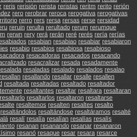
r
reris
rerisión
rerista
reristas
reritm
rerito
rerión
ndez
rero
rerobrar
reroca
rerogativa
rerogativas
rritorio
rerro
rers
rersa
rersas
rerse
rersidad
eru
reruin
rerulta
rerultado
rerum
rerumque
wm
rerwn
rery
rerá
rerán
reré
rerés
rería
rerías
esabiados
resabian
resabiao
resabiar
resabiaron
ies
resabio
resabios
resabiosa
resabioso
sacadora
resacadoras
resacados
resacando
acralizado
resacralizar
resada
resadamente
resalada
resaladas
resalado
resalados
resalao
resallan
resallando
resallar
resalle
resallen
d
resaltada
resaltadas
resaltado
resaltador
ntemente
resaltantes
resaltar
resaltara
resaltaran
resaltarlo
resaltarlos
resaltaron
resaltarse
esalte
resaltemos
resalten
resaltes
resalto
resaltándolos
resaltándose
resaltáramos
resalté
alá
resalí
resalía
resalían
resalías
resalís
iento
resanan
resanando
resanar
resanaron
tísimo
resanó
resaque
resar
resara
resarce