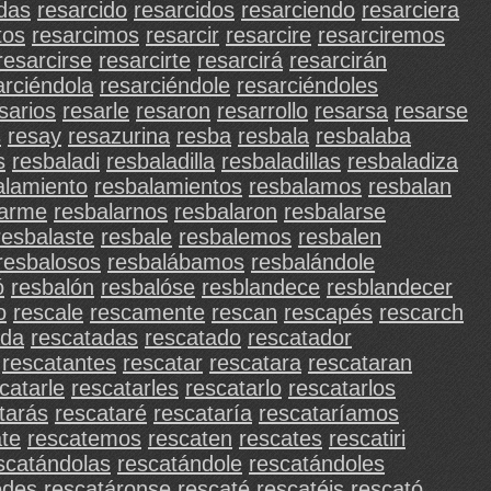
idas
resarcido
resarcidos
resarciendo
resarciera
tos
resarcimos
resarcir
resarcire
resarciremos
resarcirse
resarcirte
resarcirá
resarcirán
arciéndola
resarciéndole
resarciéndoles
sarios
resarle
resaron
resarrollo
resarsa
resarse
s
resay
resazurina
resba
resbala
resbalaba
s
resbaladi
resbaladilla
resbaladillas
resbaladiza
alamiento
resbalamientos
resbalamos
resbalan
larme
resbalarnos
resbalaron
resbalarse
resbalaste
resbale
resbalemos
resbalen
resbalosos
resbalábamos
resbalándole
ó
resbalón
resbalóse
resblandece
resblandecer
o
rescale
rescamente
rescan
rescapés
rescarch
ada
rescatadas
rescatado
rescatador
rescatantes
rescatar
rescatara
rescataran
catarle
rescatarles
rescatarlo
rescatarlos
tarás
rescataré
rescataría
rescataríamos
ate
rescatemos
rescaten
rescates
rescatiri
scatándolas
rescatándole
rescatándoles
edes
rescatáronse
rescaté
rescatéis
rescató