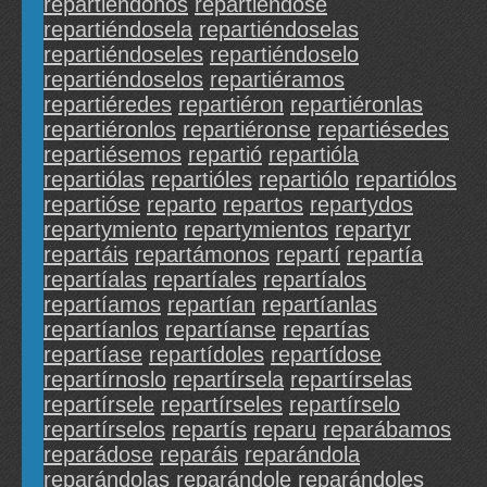
repartiéndonos
repartiéndose
repartiéndosela
repartiéndoselas
repartiéndoseles
repartiéndoselo
repartiéndoselos
repartiéramos
repartiéredes
repartiéron
repartiéronlas
repartiéronlos
repartiéronse
repartiésedes
repartiésemos
repartió
repartióla
repartiólas
repartióles
repartiólo
repartiólos
repartióse
reparto
repartos
repartydos
repartymiento
repartymientos
repartyr
repartáis
repartámonos
repartí
repartía
repartíalas
repartíales
repartíalos
repartíamos
repartían
repartíanlas
repartíanlos
repartíanse
repartías
repartíase
repartídoles
repartídose
repartírnoslo
repartírsela
repartírselas
repartírsele
repartírseles
repartírselo
repartírselos
repartís
reparu
reparábamos
reparádose
reparáis
reparándola
reparándolas
reparándole
reparándoles