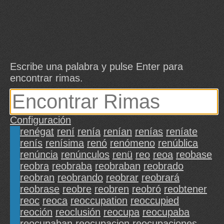
Escribe una palabra y pulse Enter para
encontrar rimas.
Configuración
renégat
rení
renía
renían
renías
reníate
renís
renísima
renó
renómeno
renública
renúncia
renúnculos
renü
reo
reoa
reobase
reobra
reobraba
reobraban
reobrado
reobran
reobrando
reobrar
reobrará
reobrase
reobre
reobren
reobró
reobtener
reoc
reoca
reoccupation
reoccupied
reoción
reoclusión
reocupa
reocupaba
reocupaban
reocupacion
reocupaciones