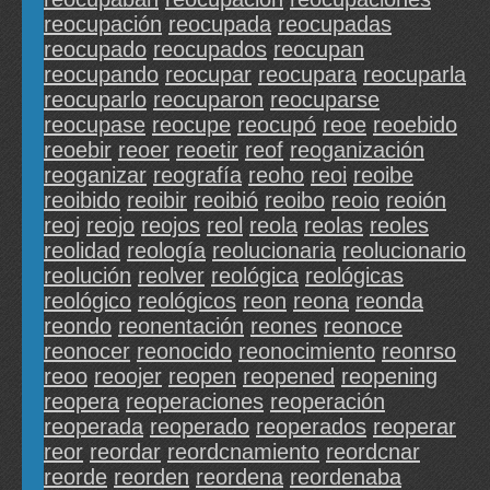
reocupación
reocupada
reocupadas
reocupado
reocupados
reocupan
reocupando
reocupar
reocupara
reocuparla
reocuparlo
reocuparon
reocuparse
reocupase
reocupe
reocupó
reoe
reoebido
reoebir
reoer
reoetir
reof
reoganización
reoganizar
reografía
reoho
reoi
reoibe
reoibido
reoibir
reoibió
reoibo
reoio
reoión
reoj
reojo
reojos
reol
reola
reolas
reoles
reolidad
reología
reolucionaria
reolucionario
reolución
reolver
reológica
reológicas
reológico
reológicos
reon
reona
reonda
reondo
reonentación
reones
reonoce
reonocer
reonocido
reonocimiento
reonrso
reoo
reoojer
reopen
reopened
reopening
reopera
reoperaciones
reoperación
reoperada
reoperado
reoperados
reoperar
reor
reordar
reordcnamiento
reordcnar
reorde
reorden
reordena
reordenaba