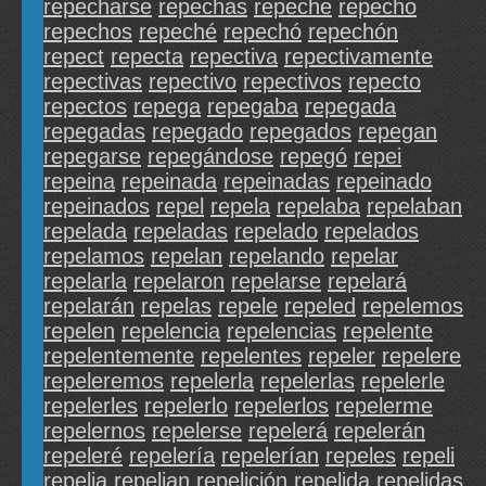
repecharse
repechas
repeche
repecho
repechos
repeché
repechó
repechón
repect
repecta
repectiva
repectivamente
repectivas
repectivo
repectivos
repecto
repectos
repega
repegaba
repegada
repegadas
repegado
repegados
repegan
repegarse
repegándose
repegó
repei
repeina
repeinada
repeinadas
repeinado
repeinados
repel
repela
repelaba
repelaban
repelada
repeladas
repelado
repelados
repelamos
repelan
repelando
repelar
repelarla
repelaron
repelarse
repelará
repelarán
repelas
repele
repeled
repelemos
repelen
repelencia
repelencias
repelente
repelentemente
repelentes
repeler
repelere
repeleremos
repelerla
repelerlas
repelerle
repelerles
repelerlo
repelerlos
repelerme
repelernos
repelerse
repelerá
repelerán
repeleré
repelería
repelerían
repeles
repeli
repelia
repelian
repelición
repelida
repelidas