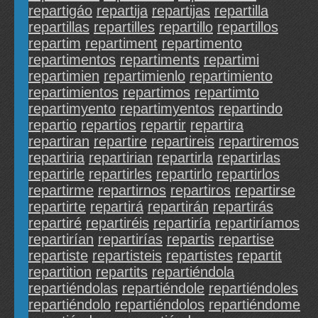
repartigáo
repartija
repartijas
repartilla
repartillas
repartilles
repartillo
repartillos
repartim
repartiment
repartimento
repartimentos
repartiments
repartimi
repartimien
repartimienlo
repartimiento
repartimientos
repartimos
repartimto
repartimyento
repartimyentos
repartindo
repartio
repartios
repartir
repartira
repartiran
repartire
repartireis
repartiremos
repartiria
repartirian
repartirla
repartirlas
repartirle
repartirles
repartirlo
repartirlos
repartirme
repartirnos
repartiros
repartirse
repartirte
repartirá
repartirán
repartirás
repartiré
repartiréis
repartiría
repartiríamos
repartirían
repartirías
repartis
repartise
repartiste
repartisteis
repartistes
repartit
repartition
repartits
repartiéndola
repartiéndolas
repartiéndole
repartiéndoles
repartiéndolo
repartiéndolos
repartiéndome