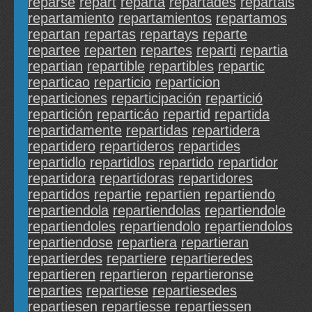
reparse
repart
reparta
repartades
repartais
repartamiento
repartamientos
repartamos
repartan
repartas
repartays
reparte
repartee
reparten
repartes
reparti
repartia
repartian
repartible
repartibles
repartic
reparticao
reparticio
reparticion
reparticiones
reparticipación
repartició
repartición
reparticáo
repartid
repartida
repartidamente
repartidas
repartidera
repartidero
repartideros
repartides
repartidlo
repartidlos
repartido
repartidor
repartidora
repartidoras
repartidores
repartidos
repartie
repartien
repartiendo
repartiendola
repartiendolas
repartiendole
repartiendoles
repartiendolo
repartiendolos
repartiendose
repartiera
repartieran
repartierdes
repartiere
repartieredes
repartieren
repartieron
repartieronse
reparties
repartiese
repartiesedes
repartiesen
repartiesse
repartiessen