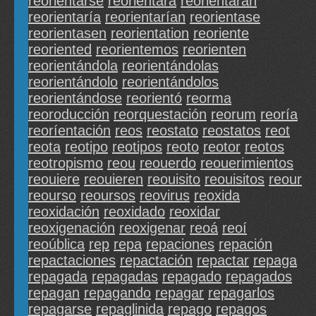
reorientarse
reorientará
reorientarán
reorientaría
reorientarían
reorientase
reorientasen
reorientation
reoriente
reoriented
reorientemos
reorienten
reorientándola
reorientándolas
reorientándolo
reorientándolos
reorientándose
reorientó
reorma
reoroducción
reorquestación
reorum
reoría
reoríentación
reos
reostato
reostatos
reot
reota
reotipo
reotipos
reoto
reotor
reotos
reotropismo
reou
reouerdo
reouerimientos
reouiere
reouieren
reouisito
reouisitos
reour
reourso
reoursos
reovirus
reoxida
reoxidación
reoxidado
reoxidar
reoxigenación
reoxigenar
reoá
reoí
reoública
rep
repa
repaciones
repación
repactaciones
repactación
repactar
repaga
repagada
repagadas
repagado
repagados
repagan
repagando
repagar
repagarlos
repagarse
repaglinida
repago
repagos