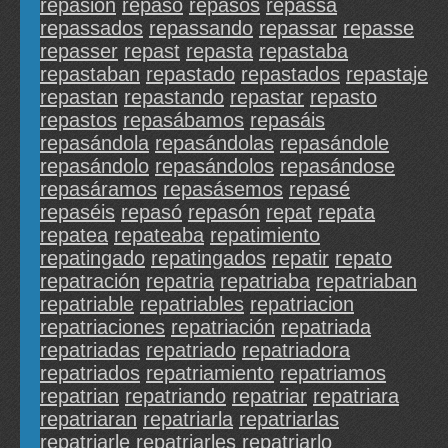
repasión
repaso
repasos
repassa
repassados
repassando
repassar
repasse
repasser
repast
repasta
repastaba
repastaban
repastado
repastados
repastaje
repastan
repastando
repastar
repasto
repastos
repasábamos
repasáis
repasándola
repasándolas
repasándole
repasándolo
repasándolos
repasándose
repasáramos
repasásemos
repasé
repaséis
repasó
repasón
repat
repata
repatea
repateaba
repatimiento
repatingado
repatingados
repatir
repato
repatración
repatria
repatriaba
repatriaban
repatriable
repatriables
repatriacion
repatriaciones
repatriación
repatriada
repatriadas
repatriado
repatriadora
repatriados
repatriamiento
repatriamos
repatrian
repatriando
repatriar
repatriara
repatriaran
repatriarla
repatriarlas
repatriarle
repatriarles
repatriarlo