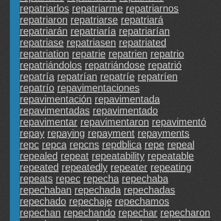
repatriarlos
repatriarme
repatriarnos
repatriaron
repatriarse
repatriará
repatriarán
repatriaría
repatriarían
repatriase
repatriasen
repatriated
repatriation
repatrie
repatrien
repatrio
repatriándolos
repatriándose
repatrió
repatría
repatrían
repatríe
repatríen
repatrío
repavimentaciones
repavimentación
repavimentada
repavimentadas
repavimentado
repavimentar
repavimentaron
repavimentó
repay
repaying
repayment
repayments
repc
repca
repcns
repdblica
repe
repeal
repealed
repeat
repeatability
repeatable
repeated
repeatedly
repeater
repeating
repeats
repec
repecha
repechaba
repechaban
repechada
repechadas
repechado
repechaje
repechamos
repechan
repechando
repechar
repecharon