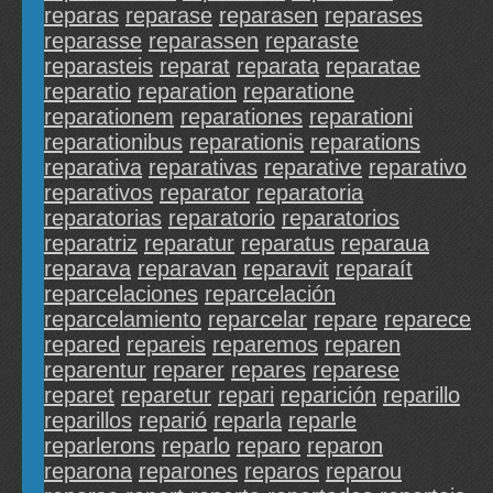
reparas
reparase
reparasen
reparases
reparasse
reparassen
reparaste
reparasteis
reparat
reparata
reparatae
reparatio
reparation
reparatione
reparationem
reparationes
reparationi
reparationibus
reparationis
reparations
reparativa
reparativas
reparative
reparativo
reparativos
reparator
reparatoria
reparatorias
reparatorio
reparatorios
reparatriz
reparatur
reparatus
reparaua
reparava
reparavan
reparavit
reparaít
reparcelaciones
reparcelación
reparcelamiento
reparcelar
repare
reparece
repared
repareis
reparemos
reparen
reparentur
reparer
repares
reparese
reparet
reparetur
repari
reparición
reparillo
reparillos
reparió
reparla
reparle
reparlerons
reparlo
reparo
reparon
reparona
reparones
reparos
reparou