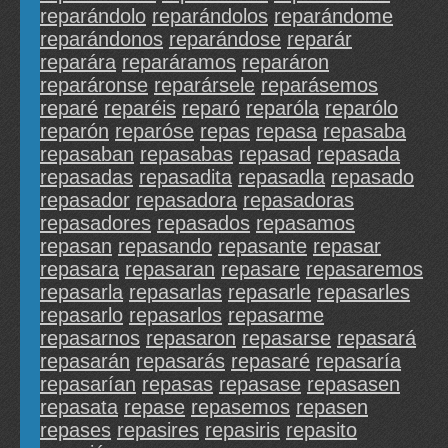
reparándolo
reparándolos
reparándome
reparándonos
reparándose
reparár
reparára
reparáramos
reparáron
reparáronse
reparársele
reparásemos
reparé
reparéis
reparó
reparóla
reparólo
reparón
reparóse
repas
repasa
repasaba
repasaban
repasabas
repasad
repasada
repasadas
repasadita
repasadla
repasado
repasador
repasadora
repasadoras
repasadores
repasados
repasamos
repasan
repasando
repasante
repasar
repasara
repasaran
repasare
repasaremos
repasarla
repasarlas
repasarle
repasarles
repasarlo
repasarlos
repasarme
repasarnos
repasaron
repasarse
repasará
repasarán
repasarás
repasaré
repasaría
repasarían
repasas
repasase
repasasen
repasata
repase
repasemos
repasen
repases
repasires
repasiris
repasito