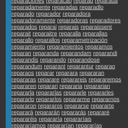
reparaciónes
reparacáo
reparad
reparada
reparadamente
reparadas
reparadlo
reparado
reparador
reparadora
reparadoramente
reparadoras
reparadores
reparados
reparai
reparais
reparaissent
reparait
reparaitre
reparalla
reparallas
reparallo
reparallos
reparametrización
reparamiento
reparamientos
reparamos
reparan
reparanda
reparandam
reparandi
reparandis
reparando
reparandose
reparandum
reparant
reparantur
reparao
reparaos
reparar
reparara
repararan
repararas
reparare
reparareis
repararemos
repararen
reparari
repararia
repararian
repararla
repararlas
repararle
repararles
repararlo
repararlos
repararme
repararnos
repararon
repararos
repararse
repararte
reparará
repararán
repararás
repararé
repararéis
repararía
repararíais
repararíamos
repararían
repararías