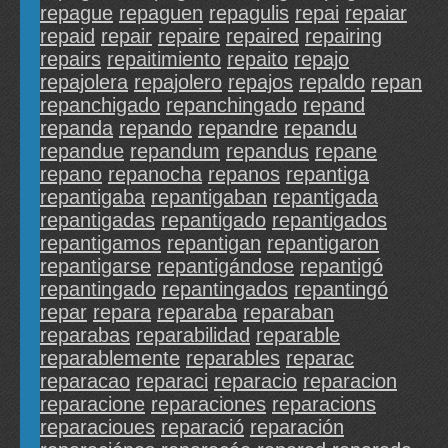
repague
repaguen
repagulis
repai
repaiar
repaid
repair
repaire
repaired
repairing
repairs
repaitimiento
repaito
repajo
repajolera
repajolero
repajos
repaldo
repan
repanchigado
repanchingado
repand
repanda
repando
repandre
repandu
repandue
repandum
repandus
repane
repano
repanocha
repanos
repantiga
repantigaba
repantigaban
repantigada
repantigadas
repantigado
repantigados
repantigamos
repantigan
repantigaron
repantigarse
repantigándose
repantigó
repantingado
repantingados
repantingó
repar
repara
reparaba
reparaban
reparabas
reparabilidad
reparable
reparablemente
reparables
reparac
reparacao
reparaci
reparacio
reparacion
reparacione
reparaciones
reparacions
reparacioues
reparació
reparación