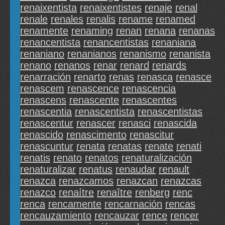
renaixentista
renaixentistes
renaje
renal
renale
renales
renalis
rename
renamed
renamente
renaming
renan
renana
renanas
renancentista
renancentistas
renaniana
renaniano
renanianos
renanismo
renanista
renano
renanos
renar
renard
renards
renarración
renarto
renas
renasca
renasce
renascem
renascence
renascencia
renascens
renascente
renascentes
renascentia
renascentista
renascentistas
renascentur
renascer
renasci
renascida
renascido
renascimento
renascitur
renascuntur
renata
renatas
renate
renati
renatis
renato
renatos
renaturalización
renaturalizar
renatus
renaudar
renault
renazca
renazcamos
renazcan
renazcas
renazco
renaítre
renaître
renberg
renc
renca
rencamente
rencarnación
rencas
rencauzamiento
rencauzar
rence
rencer