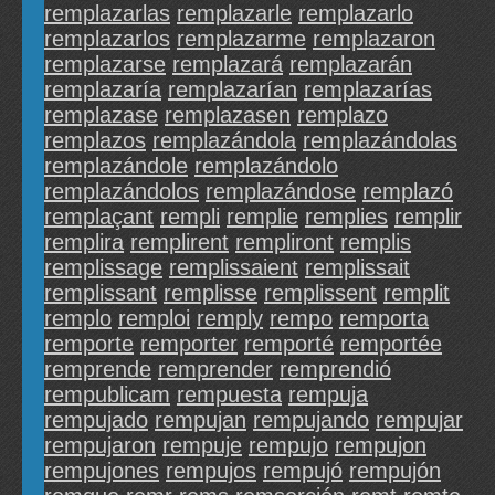
remplazarlas
remplazarle
remplazarlo
remplazarlos
remplazarme
remplazaron
remplazarse
remplazará
remplazarán
remplazaría
remplazarían
remplazarías
remplazase
remplazasen
remplazo
remplazos
remplazándola
remplazándolas
remplazándole
remplazándolo
remplazándolos
remplazándose
remplazó
remplaçant
rempli
remplie
remplies
remplir
remplira
remplirent
rempliront
remplis
remplissage
remplissaient
remplissait
remplissant
remplisse
remplissent
remplit
remplo
remploi
remply
rempo
remporta
remporte
remporter
remporté
remportée
remprende
remprender
remprendió
rempublicam
rempuesta
rempuja
rempujado
rempujan
rempujando
rempujar
rempujaron
rempuje
rempujo
rempujon
rempujones
rempujos
rempujó
rempujón