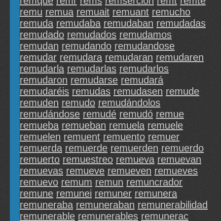
remque
remr
rems
remserción
remt
remte
remu
remua
remuait
remuant
remucho
remuda
remudaba
remudaban
remudadas
remudado
remudados
remudamos
remudan
remudando
remudandose
remudar
remudara
remudaran
remudaren
remudarla
remudarlas
remudarlos
remudaron
remudarse
remudará
remudaréis
remudas
remudasen
remude
remuden
remudo
remudándolos
remudándose
remudé
remudó
remue
remueba
remueban
remuela
remuele
remuelen
remuent
remuento
remuer
remuerda
remuerde
remuerden
remuerdo
remuerto
remuestreo
remueva
remuevan
remuevas
remueve
remueven
remueves
remuevo
remum
remun
remuncrador
remune
remunei
remuner
remunera
remuneraba
remuneraban
remunerabilidad
remunerable
remunerables
remunerac