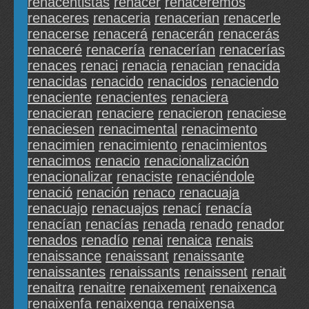
renacentistas
renacer
renaceremos
renaceres
renaceria
renacerian
renacerle
renacerse
renacerá
renacerán
renacerás
renaceré
renacería
renacerían
renacerías
renaces
renaci
renacia
renacian
renacida
renacidas
renacido
renacidos
renaciendo
renaciente
renacientes
renaciera
renacieran
renaciere
renacieron
renaciese
renaciesen
renacimental
renacimento
renacimien
renacimiento
renacimientos
renacimos
renacio
renacionalización
renacionalizar
renaciste
renaciéndole
renació
renación
renaco
renacuaja
renacuajo
renacuajos
renací
renacía
renacían
renacías
renada
renado
renador
renados
renadío
renai
renaica
renais
renaissance
renaissant
renaissante
renaissantes
renaissants
renaissent
renait
renaitra
renaitre
renaixement
renaixenca
renaixenfa
renaixenga
renaixensa