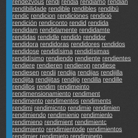
rendezvous
rendi
rendia
rendiamo
rendian
rendibilidade
rendible
rendibles
rendibú
rendic
rendicion
rendiciones
rendició
rendición
rendiconto
rendid
rendida
rendidam
rendidamente
rendidamte
rendidas
rendidle
rendido
rendidor
rendidora
rendidoras
rendidores
rendidos
rendidose
rendidísima
rendidísimas
rendidísimo
rendiendo
rendiente
rendientes
rendiere
rendieren
rendieron
rendiese
rendiesen
rendii
rendija
rendijas
rendijilla
rendijita
rendijitas
rendijo
rendilla
rendille
rendillos
rendim
rendimeinto
rendimensionamiento
rendiment
rendimento
rendimentos
rendiments
rendimi
rendimicnto
rendimie
rendimien
rendimiendo
rendimienio
rendimienlo
rendimieno
rendimient
rendimientc
rendimiento
rendimientode
rendimientos
rendimier
rendimieto
rendimineto