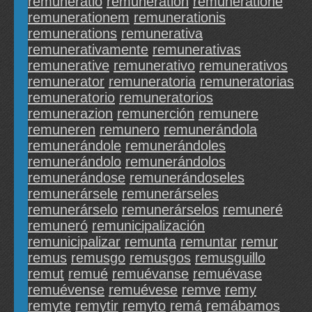
remuneratio
remuneration
remuneratione
remunerationem
remunerationis
remunerations
remunerativa
remunerativamente
remunerativas
remunerative
remunerativo
remunerativos
remunerator
remuneratoria
remuneratorias
remuneratorio
remuneratorios
remunerazion
remunerción
remunere
remuneren
remunero
remunerándola
remunerándole
remunerándoles
remunerándolo
remunerándolos
remunerándose
remunerándoseles
remunerársele
remunerárseles
remunerárselo
remunerárselos
remuneré
remuneró
remunicipalización
remunicipalizar
remunta
remuntar
remur
remus
remusgo
remusgos
remusguillo
remut
remué
remuévanse
remuévase
remuévense
remuévese
remve
remy
remyte
remytir
remyto
remá
remábamos