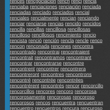
rences
rencgociación
rench
renci
rencia
renciaba
renciaciones
renciación
renciada
renciadas
renciado
renciados
rencial
renciales
rencialmente
rencian
renciando
renciar
renciarse
rencias
rencido
rencidos
rencilla
rencillas
rencillosa
rencillosas
rencilloso
rencillosos
rencimiento
rencio
rencista
renció
rención
rencla
rencle
renco
rencon
renconada
rencones
rencontra
rencontrado
rencontrai
rencontraient
rencontrait
rencontramos
rencontrant
rencontrar
rencontrarse
rencontre
rencontrent
rencontrer
rencontrera
rencontreront
rencontres
rencontrons
rencontré
rencontrée
rencontrées
rencontrérent
rencontrés
rencor
rencorcillo
rencorcillos
rencores
rencoro
rencorosa
rencorosamente
rencorosas
rencoroso
rencorosos
rencos
rencuentra
rencuentran
rencuentro
rencuentros
rencura
rencuroso