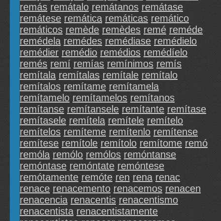
remás
remátalo
remátanos
remátase
remátese
remática
remáticas
remático
remáticos
remède
remèdes
remé
reméde
remédela
remédes
remédiase
remédielo
remédier
remédio
remédios
remédíelo
remés
remí
remías
remínimos
remís
remítala
remítalas
remítale
remítalo
remítalos
remítame
remítamela
remítamelo
remítamelos
remítanos
remítanse
remítansele
remítante
remítase
remítasele
remítela
remítele
remítelo
remítelos
remíteme
remítenlo
remítense
remítese
remítole
remítolo
remítome
remó
remóla
remólo
remólos
remóntanse
remóntase
remóntate
remóntese
remótamente
remóte
ren
rena
renac
renace
renacemento
renacemos
renacen
renacencia
renacentis
renacentismo
renacentista
renacentistamente