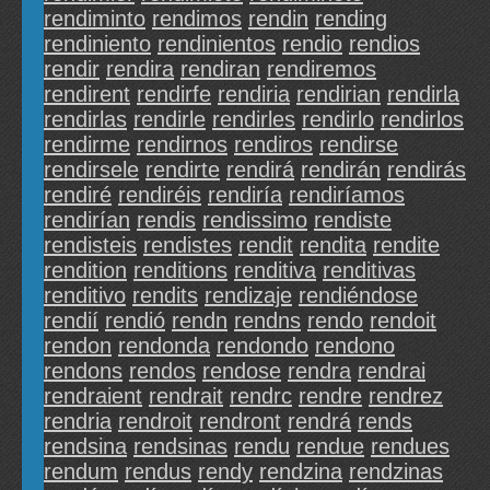
rendiminto
rendimos
rendin
rending
rendiniento
rendinientos
rendio
rendios
rendir
rendira
rendiran
rendiremos
rendirent
rendirfe
rendiria
rendirian
rendirla
rendirlas
rendirle
rendirles
rendirlo
rendirlos
rendirme
rendirnos
rendiros
rendirse
rendirsele
rendirte
rendirá
rendirán
rendirás
rendiré
rendiréis
rendiría
rendiríamos
rendirían
rendis
rendissimo
rendiste
rendisteis
rendistes
rendit
rendita
rendite
rendition
renditions
renditiva
renditivas
renditivo
rendits
rendizaje
rendiéndose
rendií
rendió
rendn
rendns
rendo
rendoit
rendon
rendonda
rendondo
rendono
rendons
rendos
rendose
rendra
rendrai
rendraient
rendrait
rendrc
rendre
rendrez
rendria
rendroit
rendront
rendrá
rends
rendsina
rendsinas
rendu
rendue
rendues
rendum
rendus
rendy
rendzina
rendzinas