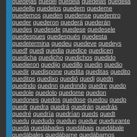
quedejas
quedel
quedela
quedelas
quedella
quedello
quedelos
quedem
quedeme
quedemos
queden
quedense
quedentro
queder
quederon
quederá
quederán
quedes
quedesde
quedese
quedesele
quedespues
quedespués
quedesta
quedetermina
quedeu
quedeve
quedeys
quedf
quedi
quedia
quedice
quedicen
quedicha
quedicho
quedichos
quedido
quedieron
quedijo
quedillo
quedin
quedio
quedir
quedispone
quedita
queditas
quedito
queditos
quedixo
quedió
quedj
quedn
quedndo
quednn
quednndo
quednr
quedo
quedole
quedolo
quedome
quedon
quedones
quedos
quedose
quedou
quedp
quedr
quedra
quedrá
quedrán
quedrás
quedré
quedría
quedrían
queds
quedt
quedu
quedudo
quedun
quedur
quedurante
quedá
quedábades
quedábais
quedábale
quedábales
quedábame
quedábamos