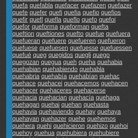
quefa
quefabla
quefacer
quefazen
quefazer
quefe
quefer
quefi
quefia
quefio
quefios
quefir
quefl
quefla
queflo
quefo
quefoi
quefor
queforma
queforman
quefta
queftion
queftiones
quefto
quefue
quefuera
quefueran
quefuere
quefueren
quefueron
quefuese
quefuesen
quefuesse
quefuessen
quefué
queg
quegidos
quegli
quego
quegozan
quegua
queh
queha
quehabia
quehabian
quehabiendo
quehabla
quehabria
quehabía
quehabían
quehac
quehace
quehacei
quehacemos
quehacen
quehacer
quehaceres
quehacerse
quehacia
quehacian
quehacía
quehaga
quehagan
quehai
quehan
quehasta
quehavia
quehaviendo
quehay
quehaya
quehayan
quehazer
quehe
quehemos
quehera
quehi
quehicieron
quehizo
quehoi
quehoy
quehua
quehubiera
quehubiere