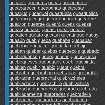
queante
queantes
queao
queaparece
queaparecen
queapenas
queapesar
queaque
queaquel
queaquella
queaquellos
queaqui
queaquí
quear
quearan
quearme
quearon
quearse
queará
queas
quease
queasi
queassi
queasí
queat
queata
queation
queato
queaun
queaunque
queay
queaún
queb
queba
quebaba
quebaban
quebabia
quebacer
quebada
quebajo
queban
quebar
quebas
quebecois
quebedo
quebequense
quebequenses
quebequesa
quebequeses
quebequés
quebi
quebiada
quebien
quebir
queblo
quebr
quebra
quebraba
quebraban
quebrabas
quebrable
quebracha
quebrachal
quebrachales
quebrachera
quebrachillo
quebrachina
quebracho
quebrachos
quebrad
quebrada
quebradamente
quebradas
quebradera
quebradero
quebraderos
quebradeña