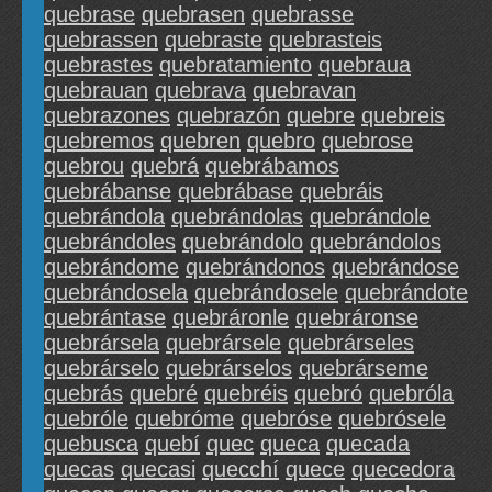
quebrase
quebrasen
quebrasse
quebrassen
quebraste
quebrasteis
quebrastes
quebratamiento
quebraua
quebrauan
quebrava
quebravan
quebrazones
quebrazón
quebre
quebreis
quebremos
quebren
quebro
quebrose
quebrou
quebrá
quebrábamos
quebrábanse
quebrábase
quebráis
quebrándola
quebrándolas
quebrándole
quebrándoles
quebrándolo
quebrándolos
quebrándome
quebrándonos
quebrándose
quebrándosela
quebrándosele
quebrándote
quebrántase
quebráronle
quebráronse
quebrársela
quebrársele
quebrárseles
quebrárselo
quebrárselos
quebrárseme
quebrás
quebré
quebréis
quebró
quebróla
quebróle
quebróme
quebróse
quebrósele
quebusca
quebí
quec
queca
quecada
quecas
quecasi
quecchí
quece
quecedora