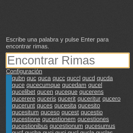
Escribe una palabra y pulse Enter para
encontrar rimas.
Configuración
qubn
quc
quca
qucc
quccl
qucd
qucda
quce
qucecumque
qucedam
qucel
qucelibet
qucen
quceque
qucerens
qucerere
quceris
qucerit
quceritur
qucero
qucerunt
quces
qucesita
qucesito
qucesitum
quceso
qucest
qucestio
qucestione
qucestionem
qucestiones
qucestionibus
qucestionum
qucesumus
qucf
qucha
quci
qucj
qucl
qucla
quclas