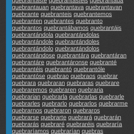
quebrantaste
quebrantasteis
quebrantaua
quebrantauan
quebrantava
quebrantavan
quebrante
quebranteis
quebrantemos
quebranten
quebrantes
quebranto
quebrantos
quebrantábamos
quebrantáis
quebrantándola
quebrantándolas
quebrantándole
quebrantándoles
quebrantándolo
quebrantándolos
quebrantándose
quebrantára
quebrantáran
quebrantáre
quebrantáronse
quebranté
quebrantéis
quebrantó
quebrantóle
quebrantóse
quebrao
quebraos
quebrar
quebrara
quebraran
quebraras
quebrare
quebraremos
quebraren
quebraria
quebrarian
quebrarla
quebrarlas
quebrarle
quebrarles
quebrarlo
quebrarlos
quebrarme
quebrarnos
quebraron
quebraros
quebrarse
quebrarte
quebrará
quebrarán
quebrarás
quebraré
quebraréis
quebraría
quebraríamos
quebrarían
quebras