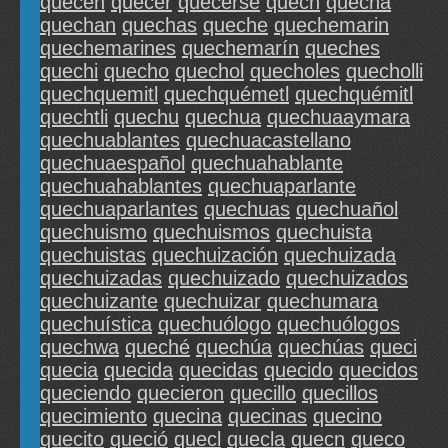
quecen
quecer
quecerse
quech
quecha
quechan
quechas
queche
quechemarin
quechemarines
quechemarín
queches
quechi
quecho
quechol
quecholes
quecholli
quechquemitl
quechquémetl
quechquémitl
quechtli
quechu
quechua
quechuaaymara
quechuablantes
quechuacastellano
quechuaespañol
quechuahablante
quechuahablantes
quechuaparlante
quechuaparlantes
quechuas
quechuañol
quechuismo
quechuismos
quechuista
quechuistas
quechuización
quechuizada
quechuizadas
quechuizado
quechuizados
quechuizante
quechuizar
quechumara
quechuística
quechuólogo
quechuólogos
quechwa
queché
quechúa
quechúas
queci
quecia
quecida
quecidas
quecido
quecidos
queciendo
quecieron
quecillo
quecillos
quecimiento
quecina
quecinas
quecino
quecito
queció
quecl
quecla
quecn
queco