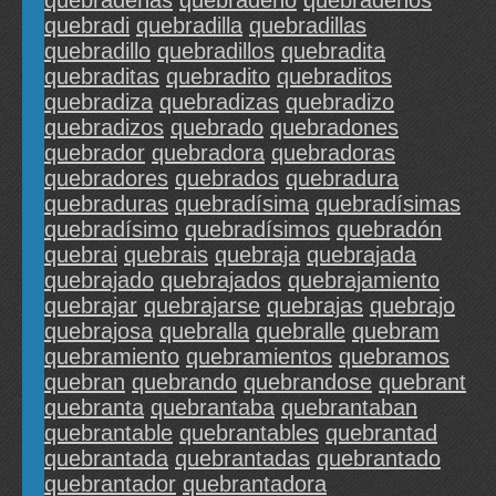
quebradeñas
quebradeño
quebradeños
quebradi
quebradilla
quebradillas
quebradillo
quebradillos
quebradita
quebraditas
quebradito
quebraditos
quebradiza
quebradizas
quebradizo
quebradizos
quebrado
quebradones
quebrador
quebradora
quebradoras
quebradores
quebrados
quebradura
quebraduras
quebradísima
quebradísimas
quebradísimo
quebradísimos
quebradón
quebrai
quebrais
quebraja
quebrajada
quebrajado
quebrajados
quebrajamiento
quebrajar
quebrajarse
quebrajas
quebrajo
quebrajosa
quebralla
quebralle
quebram
quebramiento
quebramientos
quebramos
quebran
quebrando
quebrandose
quebrant
quebranta
quebrantaba
quebrantaban
quebrantable
quebrantables
quebrantad
quebrantada
quebrantadas
quebrantado
quebrantador
quebrantadora