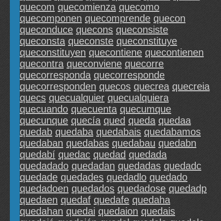
quecom
quecomienza
quecomo
quecomponen
quecomprende
quecon
queconduce
quecons
queconsiste
queconsta
queconste
queconstituye
queconstituyen
quecontiene
quecontienen
quecontra
queconviene
quecorre
quecorresponda
quecorresponde
quecorresponden
quecos
quecrea
quecreia
quecs
quecualquier
quecualquiera
quecuando
quecuenta
quecumque
quecunque
quecía
qued
queda
quedaa
quedab
quedaba
quedabais
quedabamos
quedaban
quedabas
quedabau
quedabn
quedabí
quedac
quedad
quedada
quedadado
quedadan
quedadas
quedadc
quedade
quedades
quedadlo
quedado
quedadoen
quedados
quedadose
quedadp
quedaen
quedaf
quedafe
quedaha
quedahan
quedai
quedaion
quedais