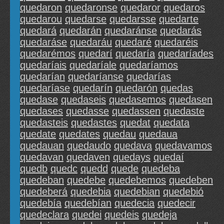
quedaron
quedaronse
quedaror
quedaros
quedarou
quedarse
quedarsse
quedarte
quedará
quedarán
quedaránse
quedarás
quedaráse
quedaráu
quedaré
quedaréis
quedarémos
quedarí
quedaría
quedaríades
quedaríais
quedaríale
quedaríamos
quedarían
quedaríanse
quedarías
quedaríase
quedarín
quedarón
quedas
quedase
quedaseis
quedasemos
quedasen
quedases
quedasse
quedassen
quedaste
quedasteis
quedastes
quedat
quedata
quedate
quedates
quedau
quedaua
quedauan
quedaudo
quedava
quedavamos
quedavan
quedaven
quedays
quedaí
quedb
quedc
quedd
quede
quedeba
quedeban
quedebe
quedebemos
quedeben
quedeberá
quedebia
quedebian
quedebió
quedebía
quedebían
quedecia
quedecir
quedeclara
quedei
quedeis
quedeja