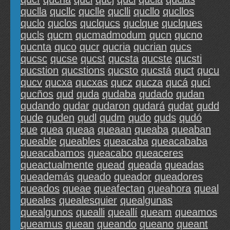
quclla
qucllc
quclle
quclli
qucllo
qucllos
quclo
quclos
quclqucs
quclque
quclques
qucls
qucm
qucmadmodum
qucn
qucno
qucnta
quco
qucr
qucria
qucrian
qucs
qucsc
qucse
qucst
qucsta
qucste
qucsti
qucstion
qucstions
qucsto
qucstá
quct
qucu
qucv
qucxa
qucxas
qucz
qucza
qucá
qucí
qucños
qud
quda
qudaba
qudado
qudan
qudando
qudar
qudaron
qudará
qudat
qudd
qude
quden
qudl
qudm
qudo
quds
qudó
que
quea
queaa
queaan
queaba
queaban
queable
queables
queacaba
queacababa
queacabamos
queacabo
queaceres
queactualmente
quead
queada
queadas
queademás
queado
queador
queadores
queados
queae
queafectan
queahora
queal
queales
quealesquier
quealgunas
quealgunos
quealli
queallí
queam
queamos
queamus
quean
queando
queano
queant