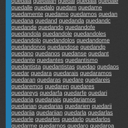
quedaiá
quedaián
quedal
quedala
quedale
quedalle
quedalo
quedam
quedame
quedamente
quedamo
quedamos
quedan
quedana
quedand
quedanda
quedandc
quedande
quedando
quedandofe
quedandola
quedandole
quedandoles
quedandolo
quedandolos
quedandome
quedandonos
quedandose
quedandp
quedano
quedanos
quedanse
quedant
quedante
quedantes
quedantismo
quedantista
quedantistas
quedao
quedaos
quedar
quedara
quedarais
quedaramos
quedaran
quedaras
quedare
quedareis
quedaremos
quedaren
quedares
quedareys
quedarfa
quedarfe
quedari
quedaria
quedariais
quedariamos
quedarian
quedarias
quedarien
quedarii
quedariia
quedariian
quedarla
quedarlas
quedarle
quedarles
quedarlo
quedarlos
quedarme
quedarnos
quedaro
quedaroa