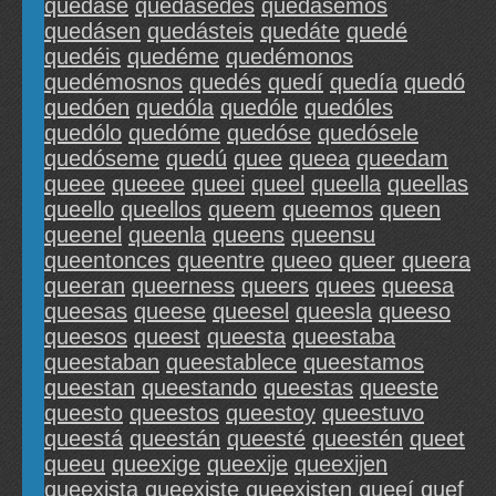
quedáse
quedásedes
quedásemos
quedásen
quedásteis
quedáte
quedé
quedéis
quedéme
quedémonos
quedémosnos
quedés
quedí
quedía
quedó
quedóen
quedóla
quedóle
quedóles
quedólo
quedóme
quedóse
quedósele
quedóseme
quedú
quee
queea
queedam
queee
queeee
queei
queel
queella
queellas
queello
queellos
queem
queemos
queen
queenel
queenla
queens
queensu
queentonces
queentre
queeo
queer
queera
queeran
queerness
queers
quees
queesa
queesas
queese
queesel
queesla
queeso
queesos
queest
queesta
queestaba
queestaban
queestablece
queestamos
queestan
queestando
queestas
queeste
queesto
queestos
queestoy
queestuvo
queestá
queestán
queesté
queestén
queet
queeu
queexige
queexije
queexijen
queexista
queexiste
queexisten
queeí
quef