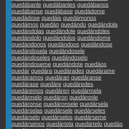
quedábanle
quedábanles
quedábanos
quedábanse
quedábase
quedádome
quedádose
quedáis
quedámonos
quedámos
quedán
quedándo
quedándola
quedándolas
quedándole
quedándoles
quedándolo
quedándolos
quedándome
quedándonos
quedándoos
quedándose
quedándosela
quedándosele
quedándoseles
quedándoselo
quedándoseme
quedándote
quedáos
quedár
quedára
quedárades
quedárame
quedáramos
quedáran
quedáranse
quedárase
quedáre
quedáredes
quedáremos
quedáren
quedármela
quedármelo
quedáron
quedáronle
quedáronse
quedáronsele
quedársela
quedárselas
quedársele
quedárseles
quedárselo
quedárselos
quedárseme
quedársenos
quedártela
quedártelo
quedás