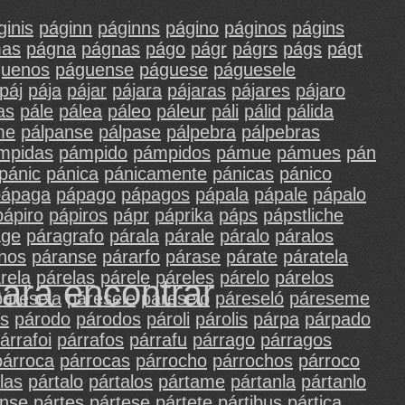
ginis
páginn
páginns
págino
páginos
págins
as
págna
págnas
págo
págr
págrs
págs
págt
guenos
páguense
páguese
páguesele
páj
pája
pájar
pájara
pájaras
pájares
pájaro
as
pále
pálea
páleo
páleur
páli
pálid
pálida
me
pálpanse
pálpase
pálpebra
pálpebras
mpidas
pámpido
pámpidos
pámue
pámues
pán
pánic
pánica
pánicamente
pánicas
pánico
pápaga
pápago
pápagos
pápala
pápale
pápalo
pápiro
pápiros
pápr
páprika
páps
pápstliche
age
páragrafo
párala
párale
páralo
páralos
nos
páranse
párarfo
párase
párate
páratela
rela
párelas
párele
páreles
párelo
párelos
para encontrar
páresela
páresele
páreselo
páreseló
páreseme
s
párodo
párodos
pároli
párolis
párpa
párpado
árrafoi
párrafos
párrafu
párrago
párragos
párroca
párrocas
párrocho
párrochos
párroco
las
pártalo
pártalos
pártame
pártanla
pártanlo
ense
pártes
pártese
pártete
pártibus
pártica