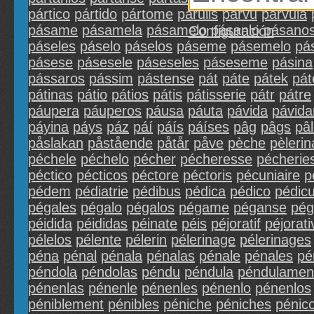
pártico
pártido
pártome
párulis
párvu
párvula
pásame
pásamela
pásamelo
pásanlo
pásano
Configuración
páseles
páselo
páselos
páseme
pásemelo
pá
pásese
pásesele
páseseles
páseseme
pásina
pássaros
pássim
pástense
pát
páte
pátek
pát
pátinas
pátio
pátios
pátis
pátisserie
pátr
pátre
páupera
páuperos
páusa
páuta
pávida
pávid
páyina
páys
páz
páí
páís
páíses
pâg
pâgs
pâ
påslakan
påstående
påtår
påve
pèche
pèleri
péchele
péchelo
pécher
pécheresse
pécherie
péctico
pécticos
péctore
péctoris
pécuniaire
p
pédem
pédiatrie
pédibus
pédica
pédico
pédicu
pégales
pégalo
pégalos
pégame
péganse
pég
péidida
péididas
péinate
péis
péjoratif
péjorati
pélelos
pélente
pélerin
pélerinage
pélerinages
péna
pénal
pénala
pénalas
pénale
pénales
pé
péndola
péndolas
péndu
péndula
péndulamen
pénenlas
pénenle
pénenles
pénenlo
pénenlos
péniblement
pénibles
péniche
péniches
pénic