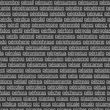
pénombre
pénsil
pénsum
pénsumes
pénsums
pént
rante
pénétrantes
pénétration
pénétre
pénétrent
p
ticos
péptida
péptidas
péptido
péptidos
péquez
pé
pérdic
pérdica
pérdid
pérdida
pérdidad
pérdidade
p
ues
pérdí
pére
péremptoire
pérennité
péres
pérez
fidos
pérfil
pérfiles
pérfluo
pérforo
pérgola
pérgola
eux
périls
périmé
périmée
périmées
périmétre
périn
odo
péripherie
périphrase
périphrases
périphérie
p
t
périssable
périssables
périsse
périssent
périsson
la
pérolas
péronisme
pérpetua
pérpetuo
pérrafo
p
igas
pértigo
pértigos
péruvien
péruvienne
péruvien
les
pésame
pésames
pésanos
pésar
péscanse
pé
nt
pésente
péseos
pésese
pésetas
pésete
pésete
éssimas
péssimo
péssimos
pét
péta
pétala
pétalas
titions
pétlatl
pétrea
pétreamente
pétreas
pétreo
p
leo
pétrolier
pétroliers
pétroliére
pétroliéres
pétua
p
ñolas
péñora
péñoras
pêche
pêcheurs
pêlo
pêne
p
ano
píanos
píanta
píantas
píaos
pías
píasmación
p
s
píblica
píblico
píc
píca
pícala
pícale
pícalo
pícam
ícea
píceas
pícente
píceo
pícese
pícher
pícidos
pí