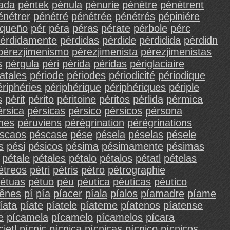
ada
péntek
pénula
pénurie
pénètre
pénètrent
énétrer
pénétré
pénétrée
pénétrés
pépiniére
queño
pér
péra
péras
pérate
pérbole
pérc
érdidamente
pérdidas
pérdide
pérdidida
pérdidn
pérezjimenismo
pérezjimenista
pérezjimenistas
s
pérgula
péri
périda
péridas
périglaciaire
atales
période
périodes
périodicité
périodique
ériphéries
périphérique
périphériques
périple
s
périt
périto
péritoine
péritos
pérlida
pérmica
érsica
pérsicas
pérsico
pérsicos
pérsona
nes
péruviens
pérégrination
pérégrinations
scaos
péscase
pése
pésela
péselas
pésele
s
pési
pésicos
pésima
pésimamente
pésimas
pétale
pétales
pétalo
pétalos
pétatl
pételas
étreos
pétri
pétris
pétro
pétrographie
étuas
pétuo
péu
péutica
péuticas
péutico
ênes
pí
pía
píacer
píala
píalos
píamadre
píame
íata
píate
píatele
píateme
píatenos
píatense
e
pícamela
pícamelo
pícamelos
pícara
cietl
pícnic
pícnica
pícnicas
pícnico
pícnicos