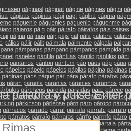
ginasen
páginasl
páginat
págine
págines
págini
pá
iua
págiuas
págiñas
págj
págl
páglna
págma
págm
ueme
páguenle
páguenles
páguenlo
páguenme
pá
áiaro
páiaros
páig
páir
páirafo
páirafos
páis
páises
páji
pájina
pájinas
pájr
pájs
pál
pála
pálabra
pálabr
io
pálios
pálir
pálit
pálmala
pálmente
pálpala
pálpa
pana
pámpanas
pámpano
pámpanos
pámpida
pá
pánel
páneles
pánfila
pánfilas
pánfilo
pánfilos
páni
ano
pántanos
pánton
pántum
páo
páos
páp
pápa
le
pápeles
pápelo
pápelos
pápilas
pápina
pápinas
a
páqinas
páqs
páque
pár
pára
párafo
párafos
pár
os
páran
páranla
páranlas
páranles
párannos
pára
árbulos
párcheos
párdida
párdidas
páre
párece
pá
na palabra y pulse Enter 
ense
párente
párenteles
párentes
párenté
párese
árking
párkinson
párlense
párn
páro
pároco
pároco
o
párracos
párrado
párraf
párrafa
párrafc
párrafo
p
ato
párratos
párraío
párraíos
párrfo
párrnfo
párro
párrs
párrufo
párráfo
párs
pársec
párt
pártala
párta
elas
pártele
párteles
pártelo
pártelos
párteme
párt