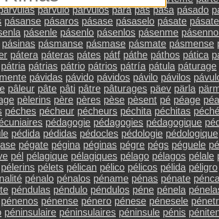
párvulas
párvulo
párvulos
párá
pás
pása
pásado
p
s
pásanse
pásaros
pásase
pásaselo
pásate
pásate
senla
pásenle
pásenlo
pásenlos
pásenme
pásenno
pásinas
pásmanse
pásmase
pásmate
pásmense
er
pátera
páteras
pátes
pátf
páthe
páthos
pática
p
pátria
pátrias
pátrio
pátrios
pátría
pátula
páturage
amente
pávidas
pávido
pávidos
pávilo
pávilos
pávul
le
pâleur
pâte
pâti
pâtre
pâturages
päev
pärla
pär
nage
pèlerins
père
pères
pèse
pèsent
pé
péage
pé
s
péches
pécheur
pécheurs
péchita
péchitas
péch
écuniaires
pédagogie
pédagogies
pédagogique
pé
le
pédida
pédidas
pédocles
pédologie
pédologique
ase
pégate
pégina
péginas
pégre
pégs
péguele
p
ve
pél
pélagique
pélagiques
pélago
pélagos
pélale
pélerins
pélets
pélican
pélico
pélicos
pélida
péligro
nalité
pénalo
pénalos
péname
pénas
pénate
pénca
te
péndulas
péndulo
péndulos
péne
pénela
pénela
pénenos
pénense
pénero
pénese
pénesele
pénetr
o
péninsulaire
péninsulaires
péninsule
pénis
pénite