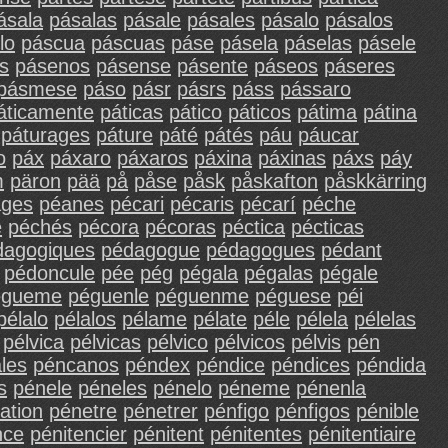
ásala
pásalas
pásale
pásales
pásalo
pásalos
lo
páscua
páscuas
páse
pásela
páselas
pásele
s
pásenos
pásense
pásente
páseos
páseres
pásmese
páso
pásr
pásrs
páss
pássaro
áticamente
páticas
pático
páticos
pátima
pátina
páturages
páture
páté
pátés
páu
páucar
o
páx
páxaro
páxaros
páxina
páxinas
páxs
páy
m
päron
pää
på
påse
påsk
påskafton
påskkärring
ages
péanes
pécari
pécaris
pécarí
péche
é
péchés
pécora
pécoras
péctica
pécticas
dagogiques
pédagogue
pédagogues
pédant
pédoncule
pée
pég
pégala
pégalas
pégale
égueme
péguenle
péguenme
péguese
péi
pélalo
pélalos
pélame
pélate
péle
pélela
pélelas
pélvica
pélvicas
pélvico
pélvicos
pélvis
pén
les
péncanos
péndex
péndice
péndices
péndida
s
pénele
péneles
pénelo
péneme
pénenla
ation
pénetre
pénetrer
pénfigo
pénfigos
pénible
nce
pénitencier
pénitent
pénitentes
pénitentiaire