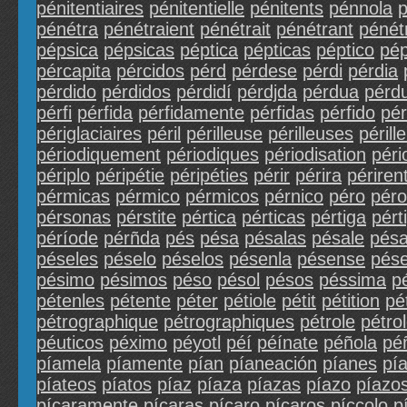
pénitentiaires
pénitentielle
pénitents
pénnola
pénétra
pénétraient
pénétrait
pénétrant
pénét
pépsica
pépsicas
péptica
pépticas
péptico
pép
pércapita
pércidos
pérd
pérdese
pérdi
pérdia
pérdido
pérdidos
pérdidí
pérdjda
pérdua
pérd
pérfi
pérfida
pérfidamente
pérfidas
pérfido
pér
périglaciaires
péril
périlleuse
périlleuses
périll
périodiquement
périodiques
périodisation
péri
périplo
péripétie
péripéties
périr
périra
périren
pérmicas
pérmico
pérmicos
pérnico
péro
péro
pérsonas
pérstite
pértica
pérticas
pértiga
pért
péríode
pérñda
pés
pésa
pésalas
pésale
pésa
péseles
péselo
péselos
pésenla
pésense
pése
pésimo
pésimos
péso
pésol
pésos
péssima
p
pétenles
pétente
péter
pétiole
pétit
pétition
pé
pétrographique
pétrographiques
pétrole
pétro
péuticos
péximo
péyotl
péí
péínate
péñola
pé
píamela
píamente
pían
píaneación
píanes
pí
píateos
píatos
píaz
píaza
píazas
píazo
píazo
pícaramente
pícaras
pícaro
pícaros
píccolo
p