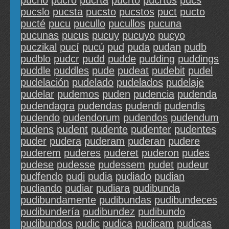
pucrlo
pucro
pucrta
pucrto
pucrtos
pucs
pucslo
pucsta
pucsto
pucstos
puct
pucto
pucté
pucu
pucullo
pucullos
pucuna
pucunas
pucus
pucuy
pucuyo
pucyo
puczikal
pucí
pucú
pud
puda
pudan
pudb
pudblo
pudcr
pudd
pudde
pudding
puddings
puddle
puddles
pude
pudeat
pudebit
pudel
pudelación
pudelado
pudelados
pudelaje
pudelar
pudemos
puden
pudencia
pudenda
pudendagra
pudendas
pudendi
pudendis
pudendo
pudendorum
pudendos
pudendum
pudens
pudent
pudente
pudenter
pudentes
puder
pudera
puderam
puderan
pudere
puderem
puderes
puderet
puderon
pudes
pudese
pudesse
pudessem
pudet
pudeur
pudfendo
pudi
pudia
pudiado
pudian
pudiando
pudiar
pudiara
pudibunda
pudibundamente
pudibundas
pudibundeces
pudibundería
pudibundez
pudibundo
pudibundos
pudic
pudica
pudicam
pudicas