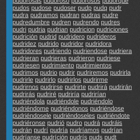
pudorosas
pudoroso
pudorosos
pudorque
pudos
pudose
pudoser
pudp
pudq
pudr
pudra
pudramos
pudran
pudras
pudre
pudredumbre
pudren
pudrendo
pudres
pudri
pudria
pudrian
pudricion
pudriciones
pudrición
pudrid
pudridero
pudrideros
pudridez
pudrido
pudridor
pudridora
pudridores
pudriendo
pudriendose
pudriera
pudrieran
pudrieras
pudrieron
pudriese
pudriesen
pudrimiento
pudrimientos
pudrimos
pudrio
pudrir
pudriremos
pudrirla
pudrirle
pudrirlo
pudrirlos
pudrirme
pudrirnos
pudrirse
pudrirte
pudrirá
pudrirán
pudrirás
pudriré
pudriría
pudrirían
pudriéndola
pudriéndole
pudriéndolo
pudriéndome
pudriéndonos
pudriéndose
pudriéndosele
pudriéndoseles
pudriéndote
pudriéronse
pudrió
pudro
pudrá
pudráis
pudrán
pudrí
pudría
pudríamos
pudrían
pudríanse
pudríción
pudrís
puds
pudt