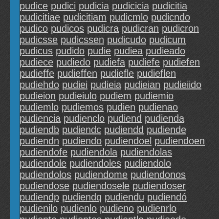
pudice
pudici
pudicia
pudicicia
pudicitia
pudicitiae
pudicitiam
pudicmlo
pudicndo
pudico
pudicos
pudicra
pudicran
pudicron
pudicsse
pudicssen
pudicudo
pudicum
pudicus
pudido
pudie
pudiea
pudieado
pudiece
pudiedo
pudiefa
pudiefe
pudiefen
pudieffe
pudieffen
pudiefle
pudieflen
pudiehdo
pudiei
pudieia
pudieian
pudieiido
pudieion
pudieiulo
pudiem
pudiemio
pudiemlo
pudiemos
pudien
pudienao
pudiencia
pudienclo
pudiend
pudienda
pudiendb
pudiendc
pudiendd
pudiende
pudiendn
pudiendo
pudiendoel
pudiendoen
pudiendofe
pudiendola
pudiendolas
pudiendole
pudiendoles
pudiendolo
pudiendolos
pudiendome
pudiendonos
pudiendose
pudiendosele
pudiendoser
pudiendp
pudiendq
pudiendu
pudiendó
pudienilo
pudienlo
pudieno
pudienrlo