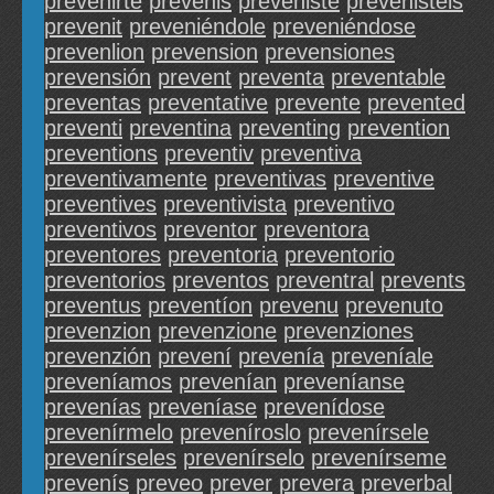
prevenirte
prevenis
preveniste
prevenisteis
prevenit
preveniéndole
preveniéndose
prevenlion
prevension
prevensiones
prevensión
prevent
preventa
preventable
preventas
preventative
prevente
prevented
preventi
preventina
preventing
prevention
preventions
preventiv
preventiva
preventivamente
preventivas
preventive
preventives
preventivista
preventivo
preventivos
preventor
preventora
preventores
preventoria
preventorio
preventorios
preventos
preventral
prevents
preventus
preventíon
prevenu
prevenuto
prevenzion
prevenzione
prevenziones
prevenzión
prevení
prevenía
preveníale
preveníamos
prevenían
preveníanse
prevenías
preveníase
prevenídose
prevenírmelo
preveníroslo
prevenírsele
prevenírseles
prevenírselo
prevenírseme
prevenís
preveo
prever
prevera
preverbal