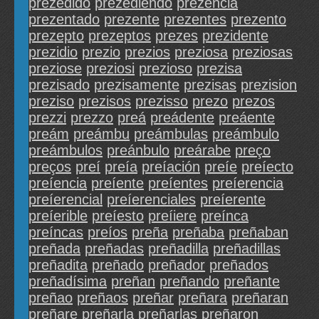
prezedido
prezediendo
prezencia
prezentado
prezente
prezentes
prezento
prezepto
prezeptos
prezes
prezidente
prezidio
prezio
prezios
preziosa
preziosas
preziose
preziosi
prezioso
prezisa
prezisado
prezisamente
prezisas
prezision
preziso
prezisos
prezisso
prezo
prezos
prezzi
prezzo
preá
preádente
preáente
preám
preámbu
preámbulas
preámbulo
preámbulos
preánbulo
preárabe
preço
preços
preí
preía
preíación
preíe
preíecto
preíencia
preíente
preíentes
preíerencia
preíerencial
preíerenciales
preíerente
preíerible
preíesto
preíiere
preínca
preíncas
preíos
preña
preñaba
preñaban
preñada
preñadas
preñadilla
preñadillas
preñadita
preñado
preñador
preñados
preñadísima
preñan
preñando
preñante
preñao
preñaos
preñar
preñara
preñaran
preñare
preñarla
preñarlas
preñaron