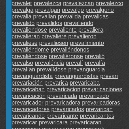
prevalet
prevalezca
prevalezcan
prevalezco
prevalga
prevalgan
prevalgo
prevalgono
prevalia
prevalian
prevalida
prevalidas
prevalido
prevalidos
prevaliendo
prevaliendose
prevaliente
prevaliera
prevalieran
prevaliere
prevalieron
prevaliese
prevaliesen
prevalimiento
prevaliéndome
prevaliéndonos
prevaliéndose
prevaliéronse
prevalió
prevalso
prevaléncia
prevalí
prevalía
prevalían
prevalídose
prevanguardia
prevanguardista
prevanguardistas
prevari
prevariación
prevarica
prevaricaba
prevaricaban
prevaricacion
prevaricaciones
prevaricación
prevaricada
prevaricado
prevaricador
prevaricadora
prevaricadoras
prevaricadores
prevaricados
prevarican
prevaricando
prevaricante
prevaricantes
prevaricar
prevaricara
prevaricaran