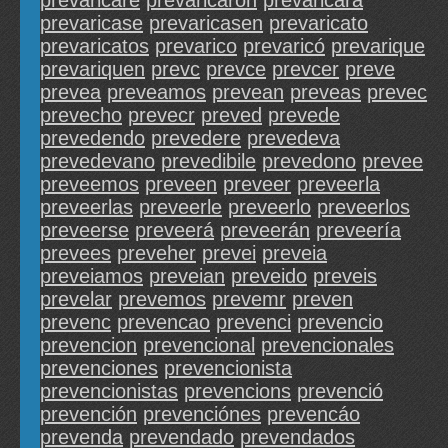
prevaricare
prevaricaron
prevaricará
prevaricase
prevaricasen
prevaricato
prevaricatos
prevarico
prevaricó
prevarique
prevariquen
prevc
prevce
prevcer
preve
prevea
preveamos
prevean
preveas
prevec
prevecho
prevecr
preved
prevede
prevedendo
prevedere
prevedeva
prevedevano
prevedibile
prevedono
prevee
preveemos
preveen
preveer
preveerla
preveerlas
preveerle
preveerlo
preveerlos
preveerse
preveerá
preveerán
preveería
prevees
preveher
prevei
preveia
preveiamos
preveian
preveido
preveis
prevelar
prevemos
prevemr
preven
prevenc
prevencao
prevenci
prevencio
prevencion
prevencional
prevencionales
prevenciones
prevencionista
prevencionistas
prevencions
prevenció
prevención
prevenciónes
prevencáo
prevenda
prevendado
prevendados