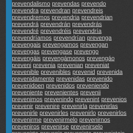
prevendalismo
prevendas
prevendo
prevendra
prevendran
prevendreis
prevendremos
prevendria
prevendrian
prevendrá
prevendrán
prevendrás
prevendré
prevendréis
prevendría
prevendríamos
prevendrían
prevenga
prevengais
prevengamos
prevengan
prevengas
prevengase
prevengo
prevengáis
prevengámonos
prevengáo
preveni
prevenia
prevenian
preveniat
prevenible
prevenibles
prevenid
prevenida
prevenidamente
prevenidas
prevenido
prevenidoen
prevenidos
preveniendo
preveniente
prevenientes
prevenii
prevenimos
prevenindo
prevenint
prevenios
prevenir
prevenire
prevenirla
prevenirlas
prevenirle
prevenirles
prevenirlo
prevenirlos
prevenirme
prevenirmelo
prevenirnos
preveniros
prevenirse
prevenirselo