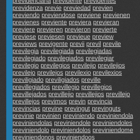
previdenciária
previdente
previdentes
previdenza
previe
previedad
previen
previendo
previendose
previene
previenen
previenes
previente
previera
previeran
previere
previeren
previeron
previerte
previese
previesen
previeue
preview
previews
previgente
previi
previl
previle
previlegia
previlegiada
previlegiadas
previlegiado
previlegiados
previlegiar
previlegio
previlegios
previlejio
previlejios
previlejo
previlejos
previlexio
previlexios
previligiado
previligiados
preville
previllegiados
previllegio
previllegios
previllejados
previllejio
previllejios
previllejo
previllejos
previmos
previn
previncia
previncias
previne
previngut
previnguts
previnie
previnien
previniendo
previniendola
previniendolas
previniendole
previniendoles
previniendolo
previniendolos
previniendome
previniendonos
previniendoos