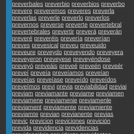
preverbales
preverbio
preverbios
preverbo
prevere
preveremos
preveres
preverla
preverlas
preverle
preverlo
preverlos
prevernos
preverse
preverte
prevertebral
prevertebrales
prevertir
preverá
preverán
preveré
preveréis
prevería
preverían
preves
prevesical
preveu
preveuido
preveure
preveydo
preveyendo
preveyera
preveyeron
preveyese
preveyéndose
preveyó
preveáis
preveé
preveén
preveér
preveí
preveía
preveíamos
preveían
preveías
preveíase
preveído
preveídos
preveímos
previ
previa
previabilidad
previai
previam
previamante
previame
previamen
previamene
previamenie
previamenle
previament
previamente
previamiente
previamte
previan
previanente
previas
previc
previcion
previciones
previción
previda
previdencia
previdencias