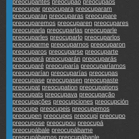
preocupantes
preocupao
preocupaos
preocupar
preocupara
preocuparam
preocuparan
preocuparas
preocupare
preocuparemos
preocuparen
preocupares
preocuparla
preocuparlas
preocuparle
preocuparles
preocuparlo
preocuparlos
preocuparme
preocuparnos
preocuparon
preocuparos
preocuparse
preocuparte
preocupará
preocuparán
preocuparás
preocuparé
preocuparía
preocuparíamos
preocuparían
preocuparías
preocupas
preocupase
preocupasen
preocupaste
preocupat
preocupation
preocupations
preocupats
preocupava
preocupação
preocupações
preocupciones
preocupción
preocupe
preocupeis
preocupemos
preocupen
preocupes
preocupi
preocupo
preocupose
preocupou
preocupá
preocupábale
preocupábame
preocupábamos
preocupábanle