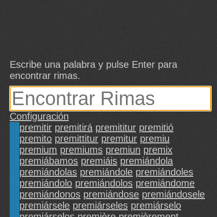
Escribe una palabra y pulse Enter para
encontrar rimas.
Configuración
premitir
premitirá
premititur
premitió
premito
premittitur
premitur
premiu
premium
premiums
premiun
premix
premiábamos
premiáis
premiándola
premiándolas
premiándole
premiándoles
premiándolo
premiándolos
premiándome
premiándonos
premiándose
premiándosele
premiársele
premiárseles
premiárselo
premiárselos
première
premièrement