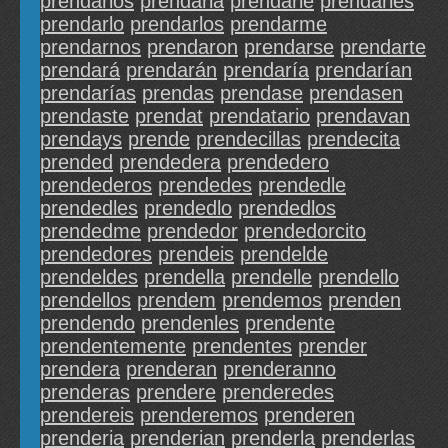
prendarios
prendarla
prendarle
prendarles
prendarlo
prendarlos
prendarme
prendarnos
prendaron
prendarse
prendarte
prendará
prendarán
prendaría
prendarían
prendarías
prendas
prendase
prendasen
prendaste
prendat
prendatario
prendavan
prendays
prende
prendecillas
prendecita
prended
prendedera
prendedero
prendederos
prendedes
prendedle
prendedles
prendedlo
prendedlos
prendedme
prendedor
prendedorcito
prendedores
prendeis
prendelde
prendeldes
prendella
prendelle
prendello
prendellos
prendem
prendemos
prenden
prendendo
prendenles
prendente
prendentemente
prendentes
prender
prendera
prenderan
prenderanno
prenderas
prendere
prenderedes
prendereis
prenderemos
prenderen
prenderia
prenderian
prenderla
prenderlas