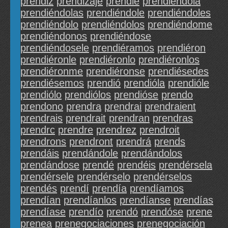
prendiz
prendizaje
prendié
prendiéndola
prendiéndolas
prendiéndole
prendiéndoles
prendiéndolo
prendiéndolos
prendiéndome
prendiéndonos
prendiéndose
prendiéndosele
prendiéramos
prendiéron
prendiéronle
prendiéronlo
prendiéronlos
prendiéronme
prendiéronse
prendiésedes
prendiésemos
prendió
prendióla
prendióle
prendiólo
prendiólos
prendióse
prendo
prendono
prendra
prendrai
prendraient
prendrais
prendrait
prendran
prendras
prendrc
prendre
prendrez
prendroit
prendrons
prendront
prendrá
prends
prendáis
prendándole
prendándolos
prendándose
prendé
prendéis
prendérsela
prendérsele
prendérselo
prendérselos
prendés
prendí
prendía
prendíamos
prendían
prendíanlos
prendíanse
prendías
prendíase
prendío
prendó
prendóse
prene
prenea
prenegociaciones
prenegociación