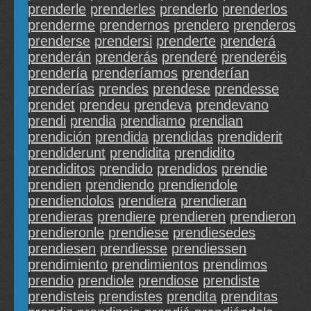
prenderle
prenderles
prenderlo
prenderlos
prenderme
prendernos
prendero
prenderos
prenderse
prendersi
prenderte
prenderá
prenderán
prenderás
prenderé
prenderéis
prendería
prenderíamos
prenderían
prenderías
prendes
prendese
prendesse
prendet
prendeu
prendeva
prendevano
prendi
prendia
prendiamo
prendian
prendición
prendida
prendidas
prendiderit
prendiderunt
prendidita
prendidito
prendiditos
prendido
prendidos
prendie
prendien
prendiendo
prendiendole
prendiendolos
prendiera
prendieran
prendieras
prendiere
prendieren
prendieron
prendieronle
prendiese
prendiesedes
prendiesen
prendiesse
prendiessen
prendimiento
prendimientos
prendimos
prendio
prendiole
prendiose
prendiste
prendisteis
prendistes
prendita
prenditas