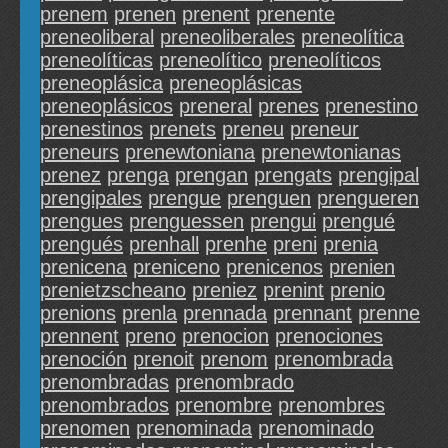
prenem
prenen
prenent
prenente
preneoliberal
preneoliberales
preneolítica
preneolíticas
preneolítico
preneolíticos
preneoplásica
preneoplásicas
preneoplásicos
preneral
prenes
prenestino
prenestinos
prenets
preneu
preneur
preneurs
prenewtoniana
prenewtonianas
prenez
prenga
prengan
prengats
prengipal
prengipales
prengue
prenguen
prengueren
prengues
prenguessen
prengui
prengué
prengués
prenhall
prenhe
preni
prenia
prenicena
preniceno
prenicenos
prenien
prenietzscheano
preniez
prenint
prenio
prenions
prenla
prennada
prennant
prenne
prennent
preno
prenocion
prenociones
prenoción
prenoit
prenom
prenombrada
prenombradas
prenombrado
prenombrados
prenombre
prenombres
prenomen
prenominada
prenominado