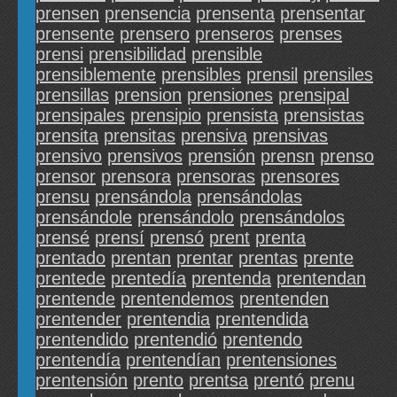
prensen
prensencia
prensenta
prensentar
prensente
prensero
prenseros
prenses
prensi
prensibilidad
prensible
prensiblemente
prensibles
prensil
prensiles
prensillas
prension
prensiones
prensipal
prensipales
prensipio
prensista
prensistas
prensita
prensitas
prensiva
prensivas
prensivo
prensivos
prensión
prensn
prenso
prensor
prensora
prensoras
prensores
prensu
prensándola
prensándolas
prensándole
prensándolo
prensándolos
prensé
prensí
prensó
prent
prenta
prentado
prentan
prentar
prentas
prente
prentede
prentedía
prentenda
prentendan
prentende
prentendemos
prentenden
prentender
prentendia
prentendida
prentendido
prentendió
prentendo
prentendía
prentendían
prentensiones
prentensión
prento
prentsa
prentó
prenu