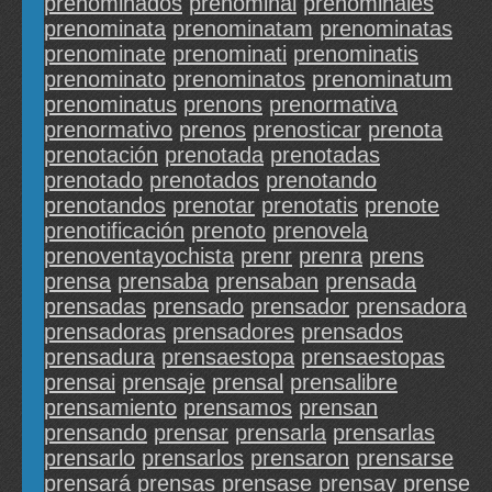
prenominados
prenominal
prenominales
prenominata
prenominatam
prenominatas
prenominate
prenominati
prenominatis
prenominato
prenominatos
prenominatum
prenominatus
prenons
prenormativa
prenormativo
prenos
prenosticar
prenota
prenotación
prenotada
prenotadas
prenotado
prenotados
prenotando
prenotandos
prenotar
prenotatis
prenote
prenotificación
prenoto
prenovela
prenoventayochista
prenr
prenra
prens
prensa
prensaba
prensaban
prensada
prensadas
prensado
prensador
prensadora
prensadoras
prensadores
prensados
prensadura
prensaestopa
prensaestopas
prensai
prensaje
prensal
prensalibre
prensamiento
prensamos
prensan
prensando
prensar
prensarla
prensarlas
prensarlo
prensarlos
prensaron
prensarse
prensará
prensas
prensase
prensay
prense