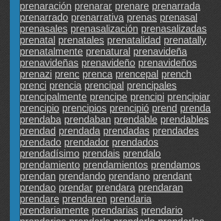
prenaración
prenarar
prenare
prenarrada
prenarrado
prenarrativa
prenas
prenasal
prenasales
prenasalización
prenasalizadas
prenatal
prenatales
prenatalidad
prenatally
prenatalmente
prenatural
prenavideña
prenavideñas
prenavideño
prenavideños
prenazi
prenc
prenca
prencepal
prench
prenci
prencia
prencipal
prencipales
prencipalmente
prencipe
prencipi
prencipiar
prencipio
prencipios
prencipió
prend
prenda
prendaba
prendaban
prendable
prendables
prendad
prendada
prendadas
prendades
prendado
prendador
prendados
prendadísimo
prendais
prendalo
prendamiento
prendamientos
prendamos
prendan
prendando
prendano
prendant
prendao
prendar
prendara
prendaran
prendare
prendaren
prendaria
prendariamente
prendarias
prendario