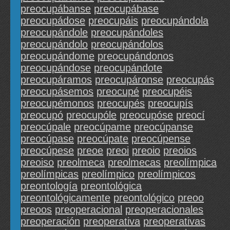
preocupábanse
preocupábase
preocupádose
preocupáis
preocupándola
preocupándole
preocupándoles
preocupándolo
preocupándolos
preocupándome
preocupándonos
preocupándose
preocupándote
preocupáramos
preocupáronse
preocupás
preocupásemos
preocupé
preocupéis
preocupémonos
preocupés
preocupís
preocupó
preocupóle
preocupóse
preocí
preocúpale
preocúpame
preocúpanse
preocúpase
preocúpate
preocúpense
preocúpese
preoe
preoi
preoio
preoios
preoiso
preolmeca
preolmecas
preolímpica
preolímpicas
preolímpico
preolímpicos
preontología
preontológica
preontológicamente
preontológico
preoo
preoos
preoperacional
preoperacionales
preoperación
preoperativa
preoperativas