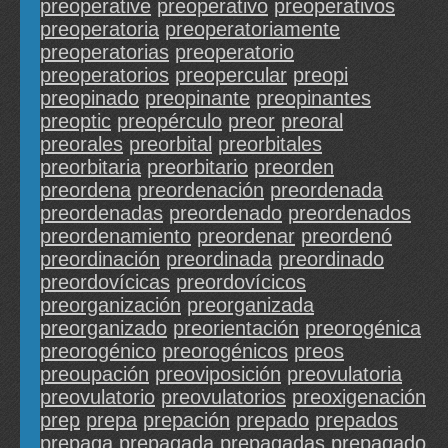
preoperative
preoperativo
preoperativos
preoperatoria
preoperatoriamente
preoperatorias
preoperatorio
preoperatorios
preopercular
preopi
preopinado
preopinante
preopinantes
preoptic
preopérculo
preor
preoral
preorales
preorbital
preorbitales
preorbitaria
preorbitario
preorden
preordena
preordenación
preordenada
preordenadas
preordenado
preordenados
preordenamiento
preordenar
preordenó
preordinación
preordinada
preordinado
preordovícicas
preordovícicos
preorganización
preorganizada
preorganizado
preorientación
preorogénica
preorogénico
preorogénicos
preos
preoupación
preoviposición
preovulatoria
preovulatorio
preovulatorios
preoxigenación
prep
prepa
prepación
prepado
prepados
prepaga
prepagada
prepagadas
prepagado