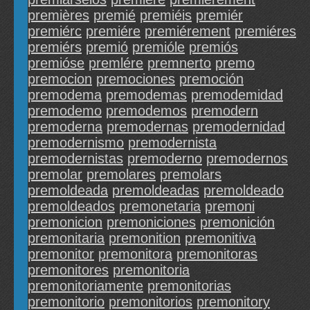
premières
premié
premiéis
premiér
premiérc
premiére
premiérement
premiéres
premiérs
premió
premióle
premiós
premióse
premlére
premnerto
premo
premocion
premociones
premoción
premodema
premodemas
premodemidad
premodemo
premodemos
premodern
premoderna
premodernas
premodernidad
premodernismo
premodernista
premodernistas
premoderno
premodernos
premolar
premolares
premolars
premoldeada
premoldeadas
premoldeado
premoldeados
premonetaria
premoni
premonicion
premoniciones
premonición
premonitaria
premonition
premonitiva
premonitor
premonitora
premonitoras
premonitores
premonitoria
premonitoriamente
premonitorias
premonitorio
premonitorios
premonitory