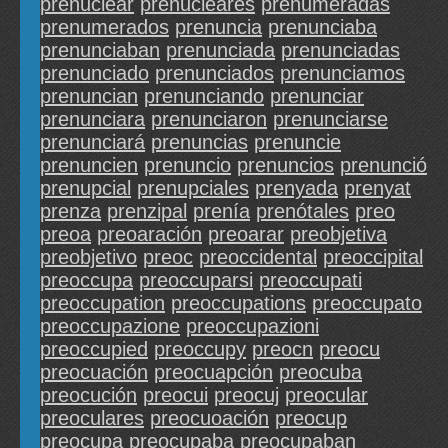
prenuclear
prenucleares
prenumeradas
prenumerados
prenuncia
prenunciaba
prenunciaban
prenunciada
prenunciadas
prenunciado
prenunciados
prenunciamos
prenuncian
prenunciando
prenunciar
prenunciara
prenunciaron
prenunciarse
prenunciará
prenuncias
prenuncie
prenuncien
prenuncio
prenuncios
prenunció
prenupcial
prenupciales
prenyada
prenyat
prenza
prenzipal
prenía
prenótales
preo
preoa
preoaración
preoarar
preobjetiva
preobjetivo
preoc
preoccidental
preoccipital
preoccupa
preoccuparsi
preoccupati
preoccupation
preoccupations
preoccupato
preoccupazione
preoccupazioni
preoccupied
preoccupy
preocn
preocu
preocuación
preocuapción
preocuba
preocución
preocui
preocuj
preocular
preoculares
preocuoación
preocup
preocupa
preocupaba
preocupaban