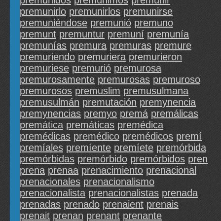
premunidos
premunimos
premunir
premunirlo
premunirlos
premunirse
premuniéndose
premunió
premuno
premunt
premuntur
premuní
premunía
premunías
premura
premuras
premure
premuriendo
premuriera
premurieron
premuriese
premurió
premurosa
premurosamente
premurosas
premuroso
premurosos
premuslim
premusulmana
premusulmán
premutación
premynencia
premynencias
premyo
premá
premálicas
premática
premáticas
premédica
premédicas
premédico
premédicos
premí
premíales
premíente
premíete
premórbida
premórbidas
premórbido
premórbidos
pren
prena
prenaa
prenacimiento
prenacional
prenacionales
prenacionalismo
prenacionalista
prenacionalistas
prenada
prenadas
prenado
prenaient
prenais
prenait
prenan
prenant
prenante