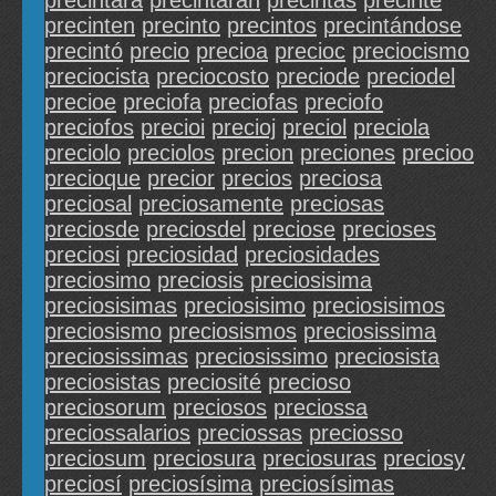
precintará
precintarán
precintas
precinte
precinten
precinto
precintos
precintándose
precintó
precio
precioa
precioc
preciocismo
preciocista
preciocosto
preciode
preciodel
precioe
preciofa
preciofas
preciofo
preciofos
precioi
precioj
preciol
preciola
preciolo
preciolos
precion
preciones
precioo
precioque
precior
precios
preciosa
preciosal
preciosamente
preciosas
preciosde
preciosdel
preciose
precioses
preciosi
preciosidad
preciosidades
preciosimo
preciosis
preciosisima
preciosisimas
preciosisimo
preciosisimos
preciosismo
preciosismos
preciosissima
preciosissimas
preciosissimo
preciosista
preciosistas
preciosité
precioso
preciosorum
preciosos
preciossa
preciossalarios
preciossas
preciosso
preciosum
preciosura
preciosuras
preciosy
preciosí
preciosísima
preciosísimas