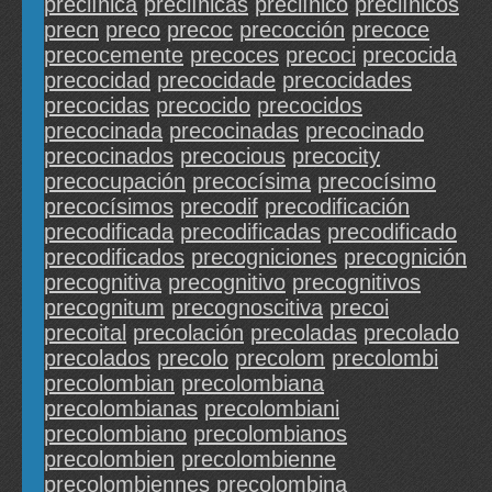
preclínica
preclínicas
preclínico
preclínicos
precn
preco
precoc
precocción
precoce
precocemente
precoces
precoci
precocida
precocidad
precocidade
precocidades
precocidas
precocido
precocidos
precocinada
precocinadas
precocinado
precocinados
precocious
precocity
precocupación
precocísima
precocísimo
precocísimos
precodif
precodificación
precodificada
precodificadas
precodificado
precodificados
precogniciones
precognición
precognitiva
precognitivo
precognitivos
precognitum
precognoscitiva
precoi
precoital
precolación
precoladas
precolado
precolados
precolo
precolom
precolombi
precolombian
precolombiana
precolombianas
precolombiani
precolombiano
precolombianos
precolombien
precolombienne
precolombiennes
precolombina