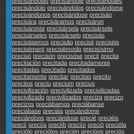
precisándolas
precisándole
precisándoles
precisándolo
precisándolos
precisándome
precisándonos
precisándose
precisáo
precisára
precisáramos
precisáron
precisáronte
precisársela
precisársele
precisárseles
precisárselo
precisás
precisásemos
precisão
precisé
preciséis
precisément
precisémoslo
precisísimo
precisó
precisón
precisóse
precit
precita
precitación
precitada
precitadamente
precitadas
precitado
precitados
precitamente
precitar
precitas
precito
precitos
preciu
precium
precius
precivilización
precivilizada
precivilizadas
precivilizado
precivilizados
preciza
precizo
precizos
preciábamos
preciábanse
preciábase
preciáis
preciándome
preciándoos
preciándose
precié
preciéis
precií
preciía
preciíb
preciío
preció
precióla
preciólo
preciólos
preción
precióos
preciós