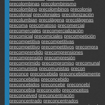
precolombinas
precolombinismo
precolombino
precolombinos
precolonia
precolonial
precoloniales
precolonización
precolumbian
precolágena
precolágenas
precoma
precomatoso
precomercial
precomerciales
precomercialización
precomicial
precomiciales
precompetición
precompetitiva
precompetitivas
precompetitivo
precompetitivos
precompra
precomprendido
precomprensiones
precomprensión
precompresión
precomprimido
precompromiso
precomunal
precomunista
precomunistas
precon
preconce
preconcebida
preconcebidamente
preconcebidas
preconcebido
preconcebidos
preconcebir
preconcebí
preconcebía
preconceito
preconceitos
preconceived
preconcentración
preconcentrado
preconcentrados