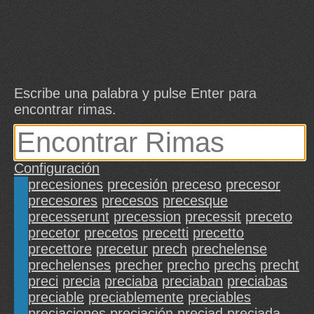
Escribe una palabra y pulse Enter para
encontrar rimas.
Configuración
precesiones
precesión
preceso
precesor
precesores
precesos
precesque
precesserunt
precession
precessit
preceto
precetor
precetos
precetti
precetto
precettore
precetur
prech
prechelense
prechelenses
precher
precho
prechs
precht
preci
precia
preciaba
preciaban
preciabas
preciable
preciablemente
preciables
preciaciones
preciación
preciad
preciada