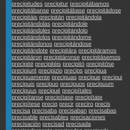
precipitudes
precipitur
precipitábamos
precipitábanse
precipitábase
precipitádose
precipitáis
precipitán
precipitándola
precipitándolas
precipitándole
precipitándoles
precipitándolo
precipitándolos
precipitándome
precipitándonos
precipitándose
precipitándote
precipitára
precipitáramos
precipitáron
precipitáronse
precipitásemos
precipité
precipitéis
precipitó
precipitóse
precipiunt
precipizio
precips
precipua
precipuamente
precipuas
precipue
precipui
precipuis
precipuo
precipuos
precipuum
precipuus
precipué
precipítales
precipítanse
precipítase
precipítate
precipítese
preciq
precir
preciro
precis
precisa
precisaba
precisaban
precisabas
precisable
precisables
precisaciones
precisación
precisad
precisada