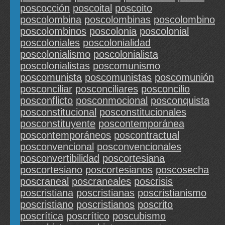
poscocción
poscoital
poscoito
poscolombina
poscolombinas
poscolombino
poscolombinos
poscolonia
poscolonial
poscoloniales
poscolonialidad
poscolonialismo
poscolonialista
poscolonialistas
poscomunismo
poscomunista
poscomunistas
poscomunión
posconciliar
posconciliares
posconcilio
posconflicto
posconmocional
posconquista
posconstitucional
posconstitucionales
posconstituyente
poscontemporánea
poscontemporáneos
poscontractual
posconvencional
posconvencionales
posconvertibilidad
poscortesiana
poscortesiano
poscortesianos
poscosecha
poscraneal
poscraneales
poscrisis
poscristiana
poscristianas
poscristianismo
poscristiano
poscristianos
poscrito
poscrítica
poscrítico
poscubismo