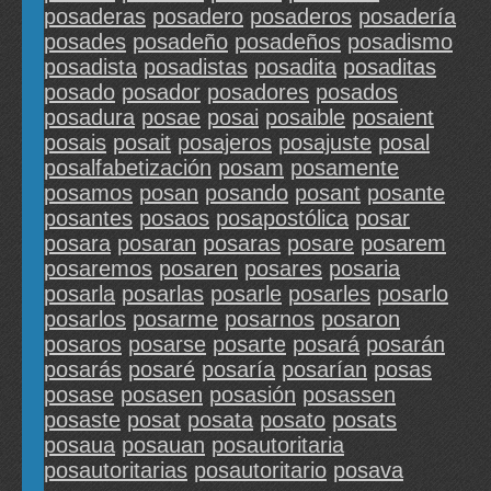
posaderas
posadero
posaderos
posadería
posades
posadeño
posadeños
posadismo
posadista
posadistas
posadita
posaditas
posado
posador
posadores
posados
posadura
posae
posai
posaible
posaient
posais
posait
posajeros
posajuste
posal
posalfabetización
posam
posamente
posamos
posan
posando
posant
posante
posantes
posaos
posapostólica
posar
posara
posaran
posaras
posare
posarem
posaremos
posaren
posares
posaria
posarla
posarlas
posarle
posarles
posarlo
posarlos
posarme
posarnos
posaron
posaros
posarse
posarte
posará
posarán
posarás
posaré
posaría
posarían
posas
posase
posasen
posasión
posassen
posaste
posat
posata
posato
posats
posaua
posauan
posautoritaria
posautoritarias
posautoritario
posava