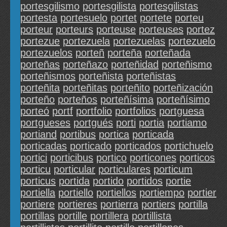
portesgilismo
portesgilista
portesgilistas
portesta
portesuelo
portet
portete
porteu
porteur
porteurs
porteuse
porteuses
portez
portezue
portezuela
portezuelas
portezuelo
portezuelos
porteñ
porteña
porteñada
porteñas
porteñazo
porteñidad
porteñismo
porteñismos
porteñista
porteñistas
porteñita
porteñitas
porteñito
porteñización
porteño
porteños
porteñísima
porteñísimo
porteó
portf
portfolio
portfolios
portguesa
portgueses
portgués
porti
portia
portiamo
portiand
portibus
portica
porticada
porticadas
porticado
porticados
portichuelo
portici
porticibus
portico
porticones
porticos
porticu
porticular
porticulares
porticum
porticus
portida
portido
portidos
portie
portiella
portiello
portiellos
portiempo
portier
portiere
portieres
portierra
portiers
portilla
portillas
portille
portillera
portillista