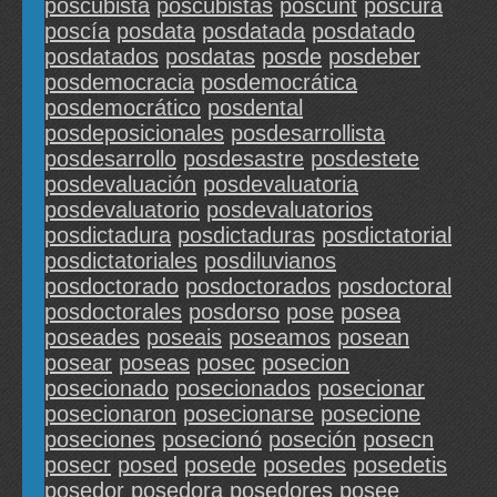
poscubista
poscubistas
poscunt
poscura
poscía
posdata
posdatada
posdatado
posdatados
posdatas
posde
posdeber
posdemocracia
posdemocrática
posdemocrático
posdental
posdeposicionales
posdesarrollista
posdesarrollo
posdesastre
posdestete
posdevaluación
posdevaluatoria
posdevaluatorio
posdevaluatorios
posdictadura
posdictaduras
posdictatorial
posdictatoriales
posdiluvianos
posdoctorado
posdoctorados
posdoctoral
posdoctorales
posdorso
pose
posea
poseades
poseais
poseamos
posean
posear
poseas
posec
posecion
posecionado
posecionados
posecionar
posecionaron
posecionarse
posecione
poseciones
posecionó
poseción
posecn
posecr
posed
posede
posedes
posedetis
posedor
posedora
posedores
posee