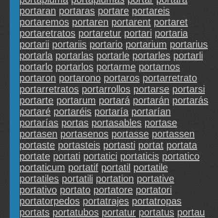
portaran
portaras
portare
portareis
portaremos
portaren
portarent
portaret
portaretratos
portaretur
portari
portaria
portarii
portariis
portario
portarium
portarius
portarla
portarlas
portarle
portarles
portarli
portarlo
portarlos
portarme
portarnos
portaron
portarono
portaros
portarretrato
portarretratos
portarrollos
portarse
portarsi
portarte
portarum
portará
portarán
portarás
portaré
portaréis
portaría
portarían
portarías
portas
portasables
portase
portasen
portasenos
portasse
portassen
portaste
portasteis
portasti
portat
portata
portate
portati
portatici
portaticis
portatico
portaticum
portatif
portatil
portatile
portatiles
portatili
portation
portative
portativo
portato
portatore
portatori
portatorpedos
portatrajes
portatropas
portats
portatubos
portatur
portatus
portau