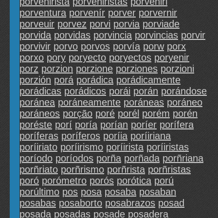
porvenirista
porveniristas
porvenirl
porventura
porvenír
porver
porvernir
porveuir
porvez
porvi
porvia
porviade
porvida
porvidas
porvincia
porvincias
porvir
porvivir
porvo
porvos
porvía
porw
porx
porxo
pory
poryecto
poryectos
poryenir
porz
porzion
porzione
porziones
porzioni
porzión
porá
porádica
porádicamente
porádicas
porádicos
porái
porán
porándose
poránea
poráneamente
poráneas
poráneo
poráneos
porção
poré
porél
porém
porén
poréste
porí
poría
porían
poríer
porífera
poríferas
poríferos
poríia
poríiriana
poríiriato
poríirismo
poríirista
poríiristas
poríodo
poríodos
porña
porñada
porñriana
porñriato
porñrismo
porñrista
porñristas
poró
porómetro
porós
porótica
porú
porúltimo
pos
posa
posaba
posaban
posabas
posaborto
posabrazos
posad
posada
posadas
posade
posadera