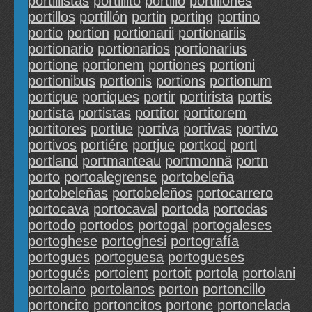
portillistas
portillito
portillo
portillones
portillos
portillón
portin
porting
portino
portio
portion
portionarii
portionariis
portionario
portionarios
portionarius
portione
portionem
portiones
portioni
portionibus
portionis
portions
portionum
portique
portiques
portir
portirista
portis
portista
portistas
portitor
portitorem
portitores
portiue
portiva
portivas
portivo
portivos
portiére
portjue
portkod
portl
portland
portmanteau
portmonnä
portn
porto
portoalegrense
portobeleña
portobeleñas
portobeleños
portocarrero
portocava
portocaval
portoda
portodas
portodo
portodos
portogal
portogaleses
portoghese
portoghesi
portografía
portogues
portoguesa
portogueses
portogués
portoient
portoit
portola
portolani
portolano
portolanos
porton
portoncillo
portoncito
portoncitos
portone
portonelada