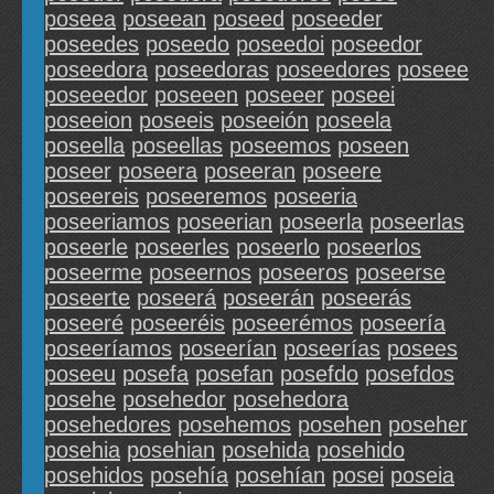
poseea
poseean
poseed
poseeder
poseedes
poseedo
poseedoi
poseedor
poseedora
poseedoras
poseedores
poseee
poseeedor
poseeen
poseeer
poseei
poseeion
poseeis
poseeión
poseela
poseella
poseellas
poseemos
poseen
poseer
poseera
poseeran
poseere
poseereis
poseeremos
poseeria
poseeriamos
poseerian
poseerla
poseerlas
poseerle
poseerles
poseerlo
poseerlos
poseerme
poseernos
poseeros
poseerse
poseerte
poseerá
poseerán
poseerás
poseeré
poseeréis
poseerémos
poseería
poseeríamos
poseerían
poseerías
posees
poseeu
posefa
posefan
posefdo
posefdos
posehe
posehedor
posehedora
posehedores
posehemos
posehen
poseher
posehia
posehian
posehida
posehido
posehidos
posehía
posehían
posei
poseia