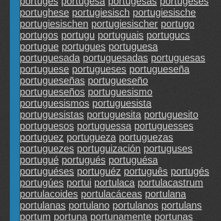
portuges
portugesa
portugesas
portugeses
portughese
portugiesisch
portugiesische
portugiesischen
portugiesischer
portugo
portugos
portugu
portuguais
portugucs
portugue
portugues
portuguesa
portuguesada
portuguesadas
portuguesas
portuguese
portugueses
portugueseña
portugueseñas
portugueseño
portugueseños
portuguesismo
portuguesismos
portuguesista
portuguesistas
portuguesita
portuguesito
portuguesos
portuguessa
portuguesses
portuguez
portugueza
portuguezas
portuguezes
portuguización
portuguses
portugué
portugués
portuguésa
portuguéses
portuguéz
português
portugés
portugúes
portui
portulaca
portulacastrum
portulacoides
portulacáceas
portulana
portulanas
portulano
portulanos
portulans
portum
portuna
portunamente
portunas