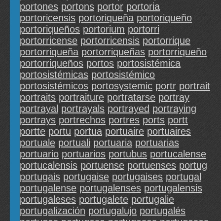
portones
portons
portor
portoria
portoricensis
portoriqueña
portoriqueño
portoriqueños
portorium
portorri
portorricense
portorricensis
portorrique
portorriqueña
portorriqueñas
portorriqueño
portorriqueños
portos
portosistémica
portosistémicas
portosistémico
portosistémicos
portosystemic
portr
portrait
portraits
portraiture
portratarse
portray
portrayal
portrayals
portrayed
portraying
portrays
portrechos
portres
ports
portt
portte
portu
portua
portuaire
portuaires
portuale
portuali
portuaria
portuarias
portuario
portuarios
portubus
portucalense
portucalensis
portuense
portuenses
portug
portugais
portugaise
portugaises
portugal
portugalense
portugalenses
portugalensis
portugaleses
portugalete
portugalie
portugalización
portugalujo
portugalés