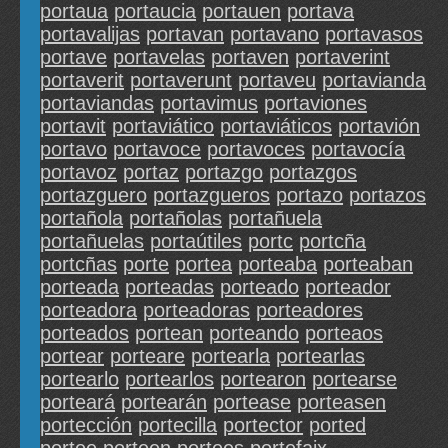
portaua
portaucia
portauen
portava
portavalijas
portavan
portavano
portavasos
portave
portavelas
portaven
portaverint
portaverit
portaverunt
portaveu
portavianda
portaviandas
portavimus
portaviones
portavit
portaviático
portaviáticos
portavión
portavo
portavoce
portavoces
portavocía
portavoz
portaz
portazgo
portazgos
portazguero
portazgueros
portazo
portazos
portañola
portañolas
portañuela
portañuelas
portaútiles
portc
portcña
portcñas
porte
portea
porteaba
porteaban
porteada
porteadas
porteado
porteador
porteadora
porteadoras
porteadores
porteados
portean
porteando
porteaos
portear
porteare
portearla
portearlas
portearlo
portearlos
portearon
portearse
porteará
portearán
portease
porteasen
portección
portecilla
portector
ported