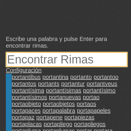
Escribe una palabra y pulse Enter para
encontrar rimas.
Configuración
portantibus
portantina
portanto
portantoo
portantos
portants
portantur
portantveus
portantísima
portantísimas
portantísimo
portantísimos
portanuevas
portao
portaobjeto
portaobjetos
portaos
portapaces
portapalabra
portapapeles
portapaz
portapene
portapiezas
portaplacas
portapliego
portapliegos
portapluma
portaplumas
portar
portara