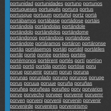
portunidad
portunidades
portuno
portunos
portuqueses
portuqués
portura
portus
portusque
portuum
portuñol
portz
portá
portábamos
portábase
portádose
portáis
portándola
portándolas
portándole
portándolo
portándolos
portándome
portándonos
portándoos
portándose
portándote
portáramos
portáron
portáronse
portás
portásemos
portáti
portátil
portátiles
portât
porté
portée
portées
portéis
portémonos
portérent
portés
portí
portíon
portò
portó
portóla
portón
portóse
poru
porue
poruenir
porum
porun
poruna
porunas
porunlado
poruno
porunos
poruqe
porus
poruua
poruue
poruña
poruñas
poruñea
poruñeas
poruñeo
porv
porvarios
porve
porvecho
porveer
porvemir
porvemr
porven
porveni
porvenii
porvenin
porvenir
porvenirde
porvenires
porvenirismo