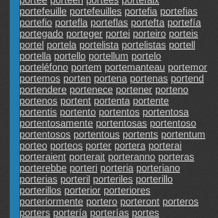
portee
porteen
portees
portefaix
portefeuille
portefeuilles
portefia
portefias
portefio
portefla
porteflas
portefta
portefía
portegado
porteger
portei
porteiro
porteis
portel
portela
portelista
portelistas
portell
portella
portello
portellum
portelo
porteléfono
portem
portemanteau
portemor
portemos
porten
portena
portenas
portend
portendere
portenece
portener
porteno
portenos
portent
portenta
portente
portentis
portento
portentos
portentosa
portentosamente
portentosas
portentoso
portentosos
portentous
portents
portentum
porteo
porteos
porter
portera
porterai
porteraient
porterait
porteranno
porteras
porterebbe
porteri
porteria
porteriano
porterias
porteril
porteriles
porterillo
porterillos
porterior
porteriores
porteriormente
portero
porteront
porteros
porters
portería
porterías
portes