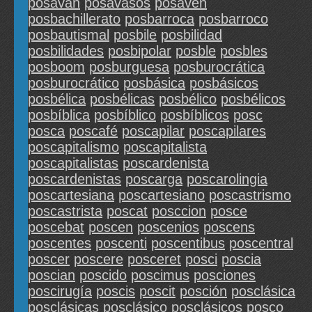
posavan
posavasos
posaven
posbachillerato
posbarroca
posbarroco
posbautismal
posbile
posbilidad
posbilidades
posbipolar
posble
posbles
posboom
posburguesa
posburocrática
posburocrático
posbásica
posbásicos
posbélica
posbélicas
posbélico
posbélicos
posbíblica
posbíblico
posbíblicos
posc
posca
poscafé
poscapilar
poscapilares
poscapitalismo
poscapitalista
poscapitalistas
poscardenista
poscardenistas
poscarga
poscarolingia
poscartesiana
poscartesiano
poscastrismo
poscastrista
poscat
posccion
posce
poscebat
poscen
poscenios
poscens
poscentes
poscenti
poscentibus
poscentral
poscer
poscere
posceret
posci
poscia
poscian
poscido
poscimus
posciones
poscirugía
poscis
poscit
posción
posclásica
posclásicas
posclásico
posclásicos
posco