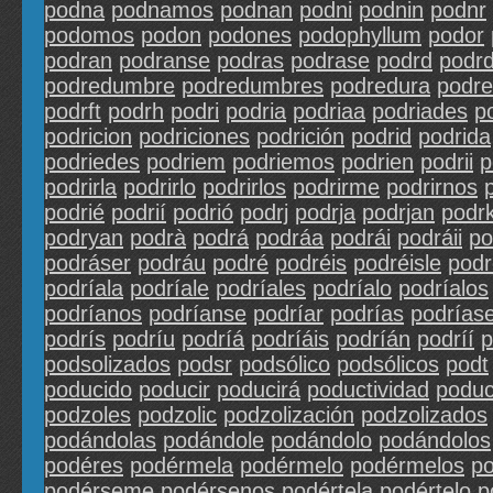
podna
podnamos
podnan
podni
podnin
podnr
podomos
podon
podones
podophyllum
podor
podran
podranse
podras
podrase
podrd
podr
podredumbre
podredumbres
podredura
podre
podrft
podrh
podri
podria
podriaa
podriades
p
podricion
podriciones
podrición
podrid
podrida
podriedes
podriem
podriemos
podrien
podrii
p
podrirla
podrirlo
podrirlos
podrirme
podrirnos
podrié
podrií
podrió
podrj
podrja
podrjan
podr
podryan
podrà
podrá
podráa
podrái
podráii
po
podráser
podráu
podré
podréis
podréisle
podr
podríala
podríale
podríales
podríalo
podríalos
podríanos
podríanse
podríar
podrías
podrías
podrís
podríu
podríá
podríáis
podríán
podríí
p
podsolizados
podsr
podsólico
podsólicos
podt
poducido
poducir
poducirá
poductividad
poduc
podzoles
podzolic
podzolización
podzolizados
podándolas
podándole
podándolo
podándolos
podéres
podérmela
podérmelo
podérmelos
po
podérseme
podérsenos
podértela
podértelo
p