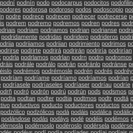
podní
podnín
podo
podocarpus
podocitos
podofili
podores
podorosa
podoroso
podos
podoscopio
po
dn
podre
podrece
podrecen
podrecer
podrecerse
p
is
podrem
podremo
podremos
podren
podres
pod
odriais
podriam
podriamos
podrian
podrianse
podri
podridamente
podridas
podridero
podrideros
podri
odriia
podriiamos
podriian
podrimiento
podrimos
p
podrirse
podrirte
podrirá
podrirán
podriría
podrirían
k
podrla
podrlamos
podrlan
podrn
podro
podromos
dráis
podrále
podrálo
podrán
podránlo
podránse
p
éislo
podrémos
podrémosle
podrén
podrés
podréy
podríam
podríame
podríamo
podríamos
podrían
e
podríasele
podríaseles
podríaser
podríau
podríe
odrñ
podró
podrón
podrú
podrún
pods
podsmos
p
podta
podtan
podter
podtia
podtmos
podtr
podtá
tivo
poductivos
poducto
poductores
poductos
pod
podzólico
podzólicos
podá
podáis
podálica
podálic
podándose
podás
podáys
podé
podéis
podémos
dérnosla
podérnoslo
podéroslo
podérsela
podérse
odés
podéys
podí
podía
podíades
podíai
podíais
p