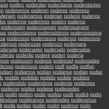
rase
poderc
poderdan
poderdante
poderdantes
em
poderemos
poderen
poderes
podereso
oderiam
poderiamos
poderian
poderio
poderios
los
poderme
podermos
podern
poderno
poderosam
poderosamen
poderosament
mas
poderosisimo
poderosisimos
poderosissima
ssa
poderosso
poderossos
poderosí
poderosísi
oderoza
poderozas
poderozo
poderpara
odersele
poderseles
poderselo
poderselos
oderáo
poderão
poderé
poderí
podería
esse
podessem
podesta
podestad
podestades
deíoso
podeíosos
podeís
podf
podfa
podfan
odiam
podiamos
podian
podianse
podiao
podiar
dc
podide
podidido
podidio
podido
podidos
o
podiendolo
podiendose
podiente
podientes
podieron
podies
podiese
podiesedes
os
podin
podinn
podio
podios
podir
podirá
podis
diéndose
podiéramos
podiéredes
podiéremos
l
podla
podlan
podler
podm
podmos
podn