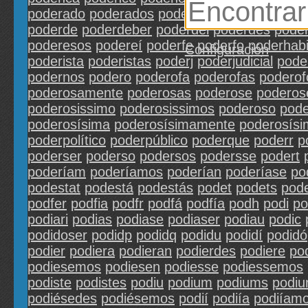
poderado
poderados
poderam
poderan
poder
poderde
poderdeber
poderdel
poderdes
pode
poderesos
podereí
poderfe
poderfo
poderhab
Configuración
poderista
poderistas
poderj
poderjudicial
pode
podernos
podero
poderofa
poderofas
poderof
poderosamente
poderosas
poderose
poderos
poderosissimo
poderosissimos
poderoso
pod
poderosísima
poderosísimamente
poderosísi
poderpolítico
poderpúblico
poderque
poderr
p
poderser
poderso
podersos
podersse
podert
poderíam
poderíamos
poderían
poderíase
po
podestat
podestá
podestás
podet
podets
pod
podfer
podfia
podfr
podfá
podfía
podh
podi
po
podiari
podias
podiase
podiaser
podiau
podic
podidoser
podidp
podidq
podidu
podidí
podidó
podier
podiera
podieran
podierdes
podiere
po
podiesemos
podiesen
podiesse
podiessemos
podiste
podistes
podiu
podium
podiums
podiu
podiésedes
podiésemos
podií
podiía
podiíam