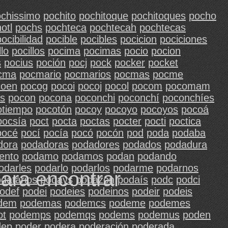
chissimo
pochito
pochitoque
pochitoques
pocho
otl
pochs
pochteca
pochtecah
pochtecas
pocibilidad
pocible
pocibles
pocicion
pociciones
llo
pocillos
pocima
pocimas
pocio
pocion
s
pocius
poción
pocj
pock
pocker
pocket
cma
pocmario
pocmarios
pocmas
pocme
coen
pocog
pocoi
pocoj
pocol
pocom
pocomam
s
pocon
pocona
poconchi
poconchí
poconchíes
otiempo
pocotón
pocoy
pocoyo
pocoyos
pocoá
pocsía
poct
pocta
poctas
pocter
pocti
poctica
pocé
pocí
pocía
pocó
pocón
pod
poda
podaba
dora
podadoras
podadores
podados
podadura
ento
podamo
podamos
podan
podando
odarles
podarlo
podarlos
podarme
podarnos
para encontrar
datarios
podays
podazón
podaís
podc
podci
odef
podei
podeies
podeinos
podeir
podeis
dem
podemas
podemcs
podeme
podemes
ot
podemps
podemqs
podems
podemus
poden
dep
poder
podera
poderación
poderada