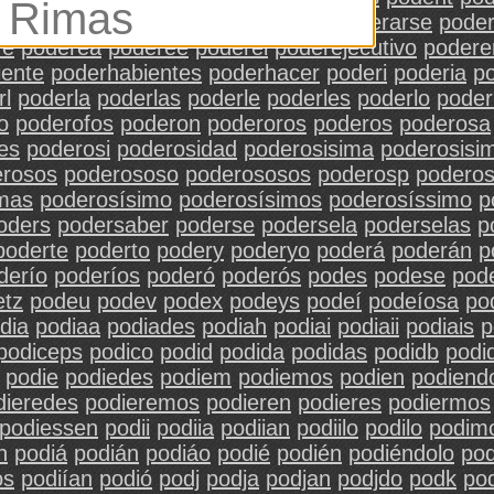
ante
poderantes
poderao
poderar
poderarse
pode
re
poderea
poderee
poderei
poderejecutivo
poder
iente
poderhabientes
poderhacer
poderi
poderia
p
rl
poderla
poderlas
poderle
poderles
poderlo
poder
o
poderofos
poderon
poderoros
poderos
poderosa
es
poderosi
poderosidad
poderosisima
poderosisi
erosos
poderososo
poderososos
poderosp
podero
mas
poderosísimo
poderosísimos
poderosíssimo
p
oders
podersaber
poderse
podersela
poderselas
p
poderte
poderto
podery
poderyo
poderá
poderán
p
derío
poderíos
poderó
poderós
podes
podese
pod
etz
podeu
podev
podex
podeys
podeí
podeíosa
po
dia
podiaa
podiades
podiah
podiai
podiaii
podiais
p
podiceps
podico
podid
podida
podidas
podidb
podi
podie
podiedes
podiem
podiemos
podien
podiend
dieredes
podieremos
podieren
podieres
podiermos
podiessen
podii
podiia
podiian
podiilo
podilo
podim
n
podiá
podián
podiáo
podié
podién
podiéndolo
po
os
podiían
podió
podj
podja
podjan
podjdo
podk
pod