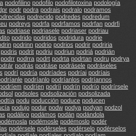
na
podofilino
podofilo
podofilotoxina
podología
dpr
podr
podra
podrais
podralo
podramos
odrecidas
podrecido
podredes
podredum
reu
podreys
podrfa
podrfamos
podrfan
podrfi
as
podriase
podriasele
podriaser
podriau
dito
podrido
podridos
podridura
podrie
odrin
podrinn
podrio
podrios
podrir
podriria
podris
podrit
podriu
podriun
podriá
podrián
podrr
podrra
podrt
podrta
podrtan
podru
podrya
odrár
podrás
podráse
podrásele
podráseles
s
podrí
podría
podríades
podríai
podríais
podríanle
podríanlo
podríanlos
podríannos
podríem
podríen
podríi
podrín
podrío
podrírsele
odsol
podsoles
podsolización
podsolizada
podtía
podu
poducción
poduce
poducen
ucía
podujo
podur
podw
podya
podyan
podzol
as
podálico
podámos
podán
podándola
podémosla
podémosle
podémoslo
podér
las
podérsele
podérseles
podérselo
podérselos
odíala
podíale
podíales
podíalo
podíam