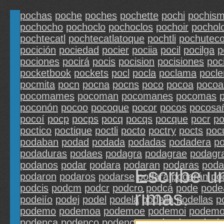
pochas
poche
poches
pochette
pochi
pochis
pochocho
pochoclo
pochoclos
pochoir
pochol
pochtecatl
pochtecatlatoque
pochtli
pochutec
pocición
pociedad
pocier
pociia
pocil
pocilga
p
pociones
pocirá
pocis
pocision
pocisiones
poc
pocketbook
pockets
pocl
pocla
poclama
pocle
pocmita
pocn
pocna
pocns
poco
pocoa
pocoa
pocomames
pocoman
pocomanes
pocomas
poconón
pocoo
pocoque
pocor
pocos
pocosa
pocoí
pocp
pocps
pocq
pocqs
pocque
pocr
po
poctico
poctique
poctli
pocto
poctry
pocts
poc
podaban
podad
podada
podadas
podadera
p
podaduras
podaes
podagra
podagrae
podagr
podanos
podar
podara
podaran
podaras
poda
Escribe u
podaron
podaros
podarse
podará
podarán
po
podcis
podcm
podcr
podcro
podcá
pode
pode
rimas.
podeiío
podej
podel
podela
podella
podellas
p
podemo
podemoa
podemoe
podemoi
podemo
podenca
podenco
podencos
podendo
podeni