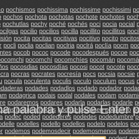
mo
pochismos
pochissima
pochissime
pochissimi
po
o
pochos
pochota
pochotas
pochote
pochotes
poch
o
pochutlas
pochy
poché
pochés
poci
pocia
pocial
ocilgas
pocilio
pocilios
pocilla
pocillito
pocillitos
poci
isión
pocita
pocitas
pocitivas
pocitivo
pocito
pocito
r
pocli
poclia
poclian
poclria
poclrá
poclía
pocm
po
ntes
pocob
pococ
pocode
pocodespués
pocoe
po
pocomchi
pocomchí
pocomchíes
pocomán
pocomá
ños
pocosdias
pocosdías
pocosi
pocot
pocote
poc
cra
pocras
pocrates
pocresía
pocs
pocsia
pocsie
u
pocula
poculenta
poculis
poculo
poculum
pocus
odaderas
podades
podadlos
podado
podador
poda
am
podagrica
podais
podal
podales
podam
podami
re
podaremos
podares
podarla
podarlas
podarle
p
na palabra y pulse Enter 
darás
podaría
podas
podase
podasen
podatario
po
a
podec
poded
podederes
podedes
podedumbre
p
odelle
podelles
podello
podellos
podelo
podelos
po
r
podemos
podemosdecir
podemosmenos
podem
os
podenlos
podennos
podeno
podenos
podent
po