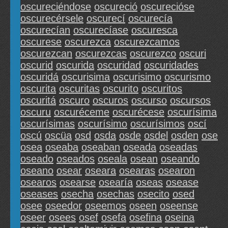
oscureciéndose
oscureció
oscurecióse
oscurecérsele
oscurecí
oscurecía
oscurecían
oscurecíase
oscuresca
oscurese
oscurezca
oscurezcamos
oscurezcan
oscurezcas
oscurezco
oscuri
oscurid
oscurida
oscuridad
oscuridades
oscuridá
oscurisima
oscurisimo
oscurismo
oscurita
oscuritas
oscurito
oscuritos
oscuritá
oscuro
oscuros
oscurso
oscursos
oscuru
oscuréceme
oscurécese
oscurísima
oscurísimas
oscurísimo
oscurísimos
oscí
oscú
oscüa
osd
osda
osde
osdel
osden
ose
osea
oseaba
oseaban
oseada
oseadas
oseado
oseados
oseala
osean
oseando
oseano
osear
oseara
osearas
osearon
osearos
osearse
osearía
oseas
osease
oseases
osecha
osechas
osecito
osed
osee
oseedor
oseemos
oseen
oseense
oseer
osees
osef
osefa
osefina
oseina