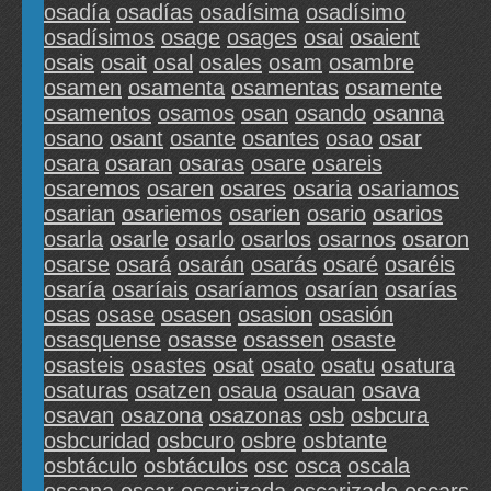
osadía
osadías
osadísima
osadísimo
osadísimos
osage
osages
osai
osaient
osais
osait
osal
osales
osam
osambre
osamen
osamenta
osamentas
osamente
osamentos
osamos
osan
osando
osanna
osano
osant
osante
osantes
osao
osar
osara
osaran
osaras
osare
osareis
osaremos
osaren
osares
osaria
osariamos
osarian
osariemos
osarien
osario
osarios
osarla
osarle
osarlo
osarlos
osarnos
osaron
osarse
osará
osarán
osarás
osaré
osaréis
osaría
osaríais
osaríamos
osarían
osarías
osas
osase
osasen
osasion
osasión
osasquense
osasse
osassen
osaste
osasteis
osastes
osat
osato
osatu
osatura
osaturas
osatzen
osaua
osauan
osava
osavan
osazona
osazonas
osb
osbcura
osbcuridad
osbcuro
osbre
osbtante
osbtáculo
osbtáculos
osc
osca
oscala