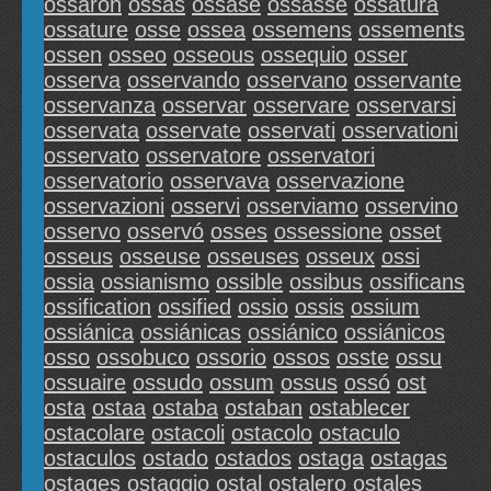
ossaron
ossas
ossase
ossasse
ossatura
ossature
osse
ossea
ossemens
ossements
ossen
osseo
osseous
ossequio
osser
osserva
osservando
osservano
osservante
osservanza
osservar
osservare
osservarsi
osservata
osservate
osservati
osservationi
osservato
osservatore
osservatori
osservatorio
osservava
osservazione
osservazioni
osservi
osserviamo
osservino
osservo
osservó
osses
ossessione
osset
osseus
osseuse
osseuses
osseux
ossi
ossia
ossianismo
ossible
ossibus
ossificans
ossification
ossified
ossio
ossis
ossium
ossiánica
ossiánicas
ossiánico
ossiánicos
osso
ossobuco
ossorio
ossos
osste
ossu
ossuaire
ossudo
ossum
ossus
ossó
ost
osta
ostaa
ostaba
ostaban
ostablecer
ostacolare
ostacoli
ostacolo
ostaculo
ostaculos
ostado
ostados
ostaga
ostagas
ostages
ostaggio
ostal
ostalero
ostales