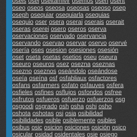
oseis
osel
oseltamivir
osemos
osen
osent
oseo
oseos
oseosa
oseosas
oseoso
osep
oseph
osequiar
osequiarla
osequias
osequio
oser
osera
oserai
oserais
oserait
oseras
oserei
osero
oseros
oserva
oservaciones
oservado
oservancia
oservando
oservao
oservar
oservo
oservé
osería
oses
osesion
osesiones
osesión
oset
oseta
osetas
osetios
oseu
oseura
oseuro
oseuros
osez
osezna
oseznas
osezno
oseznos
oseándolo
oseándose
oseía
oseína
osf
osfabliaux
osfactores
osfans
osfarmers
osfato
osfauves
osfera
osfieles
osfines
osflujos
osfondos
osfree
osfrutos
osfueros
osfuerzo
osfuerzos
osg
osgoodi
osgrado
osh
osha
oshi
osho
oshota
oshotas
osi
osia
osibilidad
osibilidades
osible
osiblemente
osibles
osibus
osic
osicion
osiciones
osición
osico
osicular
osidad
osidentales
osie
osiego