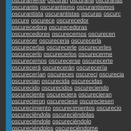
oscuramente
oscuran
oscurana
oscuranas
oscurantis
oscurantismo
oscurantismos
oscurantista
oscurantistas
oscuras
oscurc
oscure
oscurece
oscurecedor
oscurecedora
oscurecedoras
oscurecedores
oscurecemos
oscurecen
oscurecer
oscureceria
oscurecerla
oscurecerlas
oscurecerle
oscurecerles
oscurecerlo
oscurecerlos
oscurecerme
oscurecernos
oscurecerse
oscurecerte
oscurecerá
oscurecerán
oscurecería
oscurecerían
oscureces
oscureci
oscurecia
oscurecian
oscurecida
oscurecidas
oscurecido
oscurecidos
oscureciendo
oscureciente
oscureciera
oscurecieran
oscurecieron
oscureciese
oscureciesen
oscurecimiento
oscurecimientos
oscurecio
oscureciéndola
oscureciéndolas
oscureciéndole
oscureciéndolo
oscureciéndolos
oscureciéndome