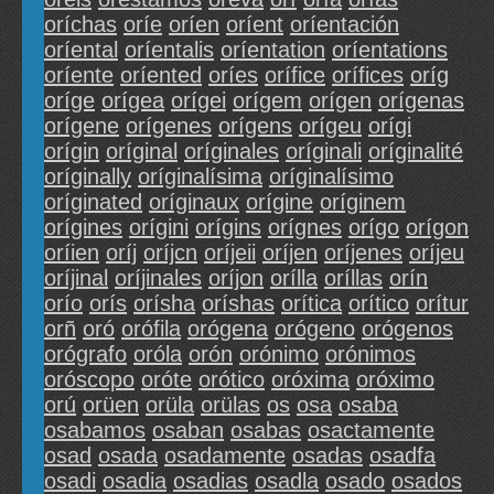
oríchas
oríe
oríen
oríent
oríentación
oríental
oríentalis
oríentation
oríentations
oríente
oríented
oríes
orífice
orífices
oríg
oríge
orígea
orígei
orígem
orígen
orígenas
orígene
orígenes
orígens
orígeu
orígi
orígin
oríginal
oríginales
oríginali
oríginalité
oríginally
oríginalísima
oríginalísimo
oríginated
oríginaux
orígine
oríginem
orígines
orígini
orígins
orígnes
orígo
orígon
oríien
oríj
oríjcn
oríjeii
oríjen
oríjenes
oríjeu
oríjinal
oríjinales
oríjon
orílla
oríllas
orín
orío
orís
orísha
oríshas
orítica
orítico
orítur
orñ
oró
orófila
orógena
orógeno
orógenos
orógrafo
oróla
orón
orónimo
orónimos
oróscopo
oróte
orótico
oróxima
oróximo
orú
orüen
orüla
orülas
os
osa
osaba
osabamos
osaban
osabas
osactamente
osad
osada
osadamente
osadas
osadfa
osadi
osadia
osadias
osadla
osado
osados