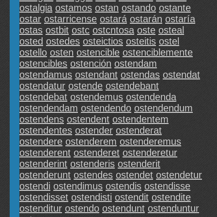
ostalgia
ostamos
ostan
ostando
ostante
ostar
ostarricense
ostará
ostarán
ostaría
ostas
ostbit
ostc
ostcntosa
oste
osteal
osted
ostedes
osteictios
osteitis
ostel
ostello
osten
ostencible
ostenciblemente
ostencibles
ostención
ostendam
ostendamus
ostendant
ostendas
ostendat
ostendatur
ostende
ostendebant
ostendebat
ostendemus
ostendenda
ostendendam
ostendendo
ostendendum
ostendens
ostendent
ostendentem
ostendentes
ostender
ostenderat
ostendere
ostenderem
ostenderemus
ostenderent
ostenderet
ostenderetur
ostenderint
ostenderis
ostenderit
ostenderunt
ostendes
ostendet
ostendetur
ostendi
ostendimus
ostendis
ostendisse
ostendisset
ostendisti
ostendit
ostendite
ostenditur
ostendo
ostendunt
ostenduntur