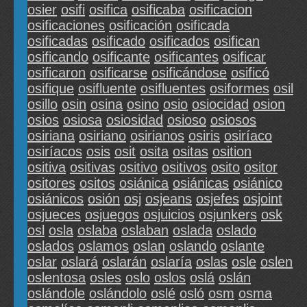
osier
osifi
osifica
osificaba
osificacion
osificaciones
osificación
osificada
osificadas
osificado
osificados
osifican
osificando
osificante
osificantes
osificar
osificaron
osificarse
osificándose
osificó
osifique
osifluente
osifluentes
osiformes
osil
osillo
osin
osina
osino
osio
osiocidad
osion
osios
osiosa
osiosidad
osioso
osiosos
osiriana
osiriano
osirianos
osiris
osiríaco
osiríacos
osis
osit
osita
ositas
osition
ositiva
ositivas
ositivo
ositivos
osito
ositor
ositores
ositos
osiánica
osiánicas
osiánico
osiánicos
osión
osj
osjeans
osjefes
osjoint
osjueces
osjuegos
osjuicios
osjunkers
osk
osl
osla
oslaba
oslaban
oslada
oslado
oslados
oslamos
oslan
oslando
oslante
oslar
oslará
oslarán
oslaría
oslas
osle
oslen
oslentosa
osles
oslo
oslos
oslá
oslán
oslándole
oslándolo
oslé
osló
osm
osma