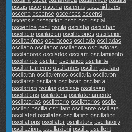
oscana
oscar
oscarizada
oscarizado
oscars
oscas
osce
oscena
oscenas
oscenidades
osceno
oscense
oscenses
oscensi
oscensis
oscepcion
osch
osci
oscial
oscientos
oscil
oscila
oscilaba
oscilaban
oscilacio
oscilacion
oscilaciones
oscilación
oscilaciónes
oscilacóes
oscilada
osciladas
oscilado
oscilador
osciladora
osciladoras
osciladores
oscilados
oscilam
oscilamiento
oscilamos
oscilan
oscilando
oscilante
oscilantemente
oscilantes
oscilar
oscilara
oscilaran
oscilaremos
oscilarla
oscilaron
oscilarse
oscilará
oscilarán
oscilaría
oscilarían
oscilas
oscilase
oscilasen
oscilations
oscilatoria
oscilatoriamente
oscilatorias
oscilatorio
oscilatorios
oscile
oscilen
oscilla
oscillant
oscillante
oscillate
oscillated
oscillates
oscillating
oscillation
oscillations
oscillator
oscillators
oscillatory
oscillazione
oscillazioni
oscille
oscillent