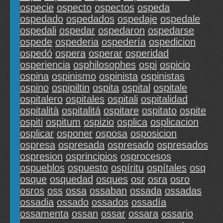
ospecie
ospecto
ospectos
ospeda
ospedado
ospedados
ospedaje
ospedale
ospedali
ospedar
ospedaron
ospedarse
ospede
ospederia
ospedería
ospedicion
ospedó
ospera
osperar
osperidad
osperiencia
osphilosophes
ospi
ospicio
ospina
ospinismo
ospinista
ospinistas
ospino
ospipiltin
ospita
ospital
ospitale
ospitalero
ospitales
ospitali
ospitalidad
ospitalità
ospitalitá
ospitare
ospitato
ospite
ospiti
ospitum
ospizio
osplica
osplicacion
osplicar
osponer
osposa
osposicion
ospresa
ospresada
ospresado
ospresados
ospresion
osprincipios
osprocesos
ospueblos
ospuesto
ospíritu
ospítales
osq
osque
osquedad
osques
osr
osra
osro
osros
oss
ossa
ossaban
ossada
ossadas
ossadia
ossado
ossados
ossadía
ossamenta
ossan
ossar
ossara
ossario