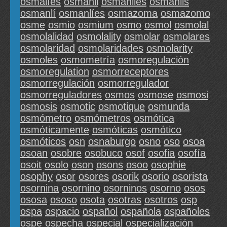
osmalíes
osmanli
osmanlies
osmanlis
osmanlí
osmanlíes
osmazoma
osmazomo
osme
osmio
osmium
osmo
osmol
osmolal
osmolalidad
osmolality
osmolar
osmolares
osmolaridad
osmolaridades
osmolarity
osmoles
osmometría
osmoregulación
osmoregulation
osmorreceptores
osmorregulación
osmorregulador
osmorreguladores
osmos
osmose
osmosi
osmosis
osmotic
osmotique
osmunda
osmómetro
osmómetros
osmótica
osmóticamente
osmóticas
osmótico
osmóticos
osn
osnaburgo
osno
oso
osoa
osoan
osobre
osobuco
osof
osofia
osofía
osoit
osolo
oson
osons
osoo
osophie
osophy
osor
osores
osorik
osorio
osorista
osornina
osornino
osorninos
osorno
osos
ososa
ososo
osota
osotras
osotros
osp
ospa
ospacio
ospañol
ospañola
ospañoles
ospe
ospecha
ospecial
ospecialización