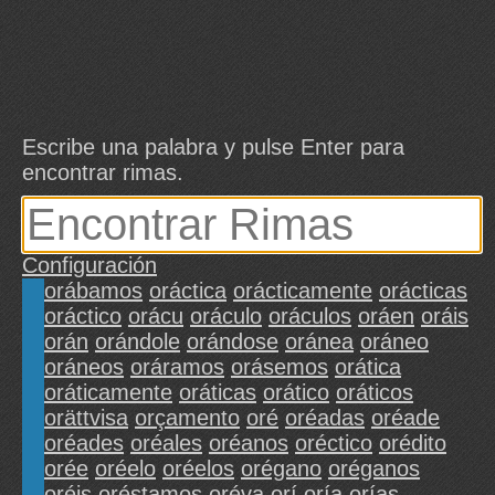
Escribe una palabra y pulse Enter para
encontrar rimas.
Configuración
orábamos
oráctica
orácticamente
orácticas
oráctico
orácu
oráculo
oráculos
oráen
oráis
orán
orándole
orándose
oránea
oráneo
oráneos
oráramos
orásemos
orática
oráticamente
oráticas
orático
oráticos
orättvisa
orçamento
oré
oréadas
oréade
oréades
oréales
oréanos
oréctico
orédito
orée
oréelo
oréelos
orégano
oréganos
oréis
oréstamos
oréva
orí
oría
orías