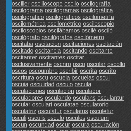
osciller
oscilloscope
oscilo
oscilografía
oscilograma
oscilogramas
oscilográfica
oscilográfico
oscilográficos
oscilometría
oscilométrica
oscilométrico
osciloscopio
osciloscopios
oscilábamos
oscilé
osciló
oscilógrafo
oscilógrafos
oscilómetro
oscitaba
oscitacion
oscitaciones
oscitación
oscitado
oscitancia
oscitando
oscitante
oscitanter
oscitantes
oscitar
osclusivamente
oscnro
osco
oscolar
oscollo
oscos
oscoumbro
oscribir
oscrita
oscrito
oscritura
oscu
oscuela
oscuelas
oscui
oscuia
oscuiidad
oscuio
oscula
osculaciones
osculación
osculador
osculadores
osculando
osculans
osculantur
oscular
osculari
osculatae
osculatorio
osculatriz
osculatur
osculatus
osculetur
osculi
osculis
osculo
osculos
osculum
oscun
oscundad
oscur
oscura
oscuración