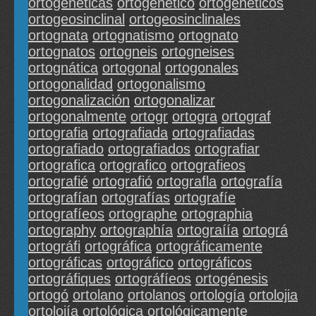
ortogenéticas
ortogenético
ortogenéticos
ortogeosinclinal
ortogeosinclinales
ortognata
ortognatismo
ortognato
ortognatos
ortogneis
ortogneises
ortognática
ortogonal
ortogonales
ortogonalidad
ortogonalismo
ortogonalización
ortogonalizar
ortogonalmente
ortogr
ortogra
ortograf
ortografia
ortografiada
ortografiadas
ortografiado
ortografiados
ortografiar
ortografica
ortografico
ortografieos
ortografié
ortografió
ortografla
ortografía
ortografían
ortografías
ortografíe
ortografíeos
ortographe
ortographia
ortography
ortographía
ortograíía
ortográ
ortográfi
ortográfica
ortográficamente
ortográficas
ortográfico
ortográficos
ortográfiques
ortográfíeos
ortogénesis
ortogó
ortolano
ortolanos
ortología
ortolojia
ortolojía
ortológica
ortológicamente