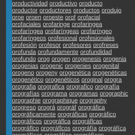
oroductividad
oroductivo
oroducto
oroductor
oroductores
oroductos
orodujo
oroe
oroen
oroeste
orof
orofacial
orofaciales
orofaringe
orofaringea
orofaríngea
orofaríngeas
orofaríngeo
orofaríngeos
orofesional
orofesionales
orofesión
orofesor
orofesores
orofreses
orofunda
orofundamente
orofundidad
orofundo
orog
orogen
orogenesis
orogenia
orogenias
orogenic
orogenies
orogenital
orogeno
orogeny
orogenética
orogenéticas
orogenético
orogenéticos
oroginal
orogra
orografia
orografica
orografico
orografía
orografías
orograma
orogramas
orographic
orographie
orographique
orography
orogreso
orográ
orográf
orográfica
orográficamente
orográficas
orográfico
orográficos
orográflca
orográflcas
orográflco
orográflcos
orográfía
orográfíca