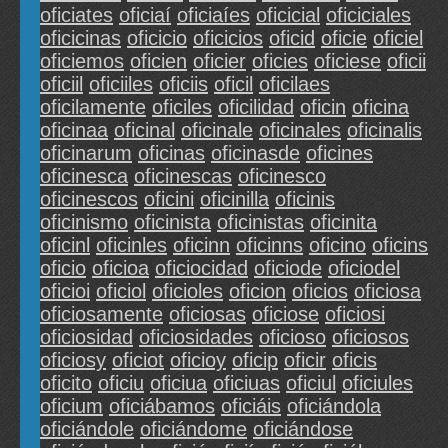
oficiates
oficiaí
oficiaíes
oficicial
oficiciales
oficicinas
oficicio
oficicios
oficid
oficie
oficiel
oficiemos
oficien
oficier
oficies
oficiese
oficii
oficiil
oficiiles
oficiis
oficil
oficilaes
oficilamente
oficiles
oficilidad
oficin
oficina
oficinaa
oficinal
oficinale
oficinales
oficinalis
oficinarum
oficinas
oficinasde
oficines
oficinesca
oficinescas
oficinesco
oficinescos
oficini
oficinilla
oficinis
oficinismo
oficinista
oficinistas
oficinita
oficinl
oficinles
oficinn
oficinns
oficino
oficins
oficio
oficioa
oficiocidad
oficiode
oficiodel
oficioi
oficiol
oficioles
oficion
oficios
oficiosa
oficiosamente
oficiosas
oficiose
oficiosi
oficiosidad
oficiosidades
oficioso
oficiosos
oficiosy
oficiot
oficioy
oficip
oficir
oficis
oficito
oficiu
oficiua
oficiuas
oficiul
oficiules
oficium
oficiábamos
oficiáis
oficiándola
oficiándole
oficiándome
oficiándose