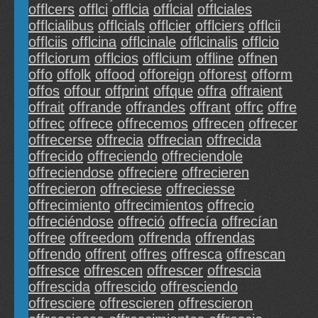
offlcers
offlci
offlcia
offlcial
offlciales
offlcialibus
offlcials
offlcier
offlciers
offlcii
offlciis
offlcina
offlcinale
offlcinalis
offlcio
offlciorum
offlcios
offlcium
offline
offnen
offo
offolk
offood
offoreign
offorest
ofform
offos
offour
offprint
offque
offra
offraient
offrait
offrande
offrandes
offrant
offrc
offre
offrec
offrece
offrecemos
offrecen
offrecer
offrecerse
offrecia
offrecian
offrecida
offrecido
offreciendo
offreciendole
offreciendose
offreciere
offrecieren
offrecieron
offreciese
offreciesse
offrecimiento
offrecimientos
offrecio
offreciéndose
offreció
offrecía
offrecían
offree
offreedom
offrenda
offrendas
offrendo
offrent
offres
offresca
offrescan
offresce
offrescen
offrescer
offrescia
offrescida
offrescido
offresciendo
offresciere
offrescieren
offrescieron