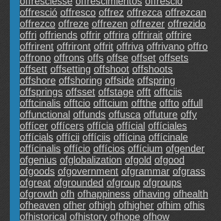
offresciesse
offrescimientos
offrescio
offresció
offresco
offrez
offrezca
offrezcan
offrezco
offreze
offrezen
offrezer
offrezido
offri
offriends
offrir
offrira
offrirait
offrire
offrirent
offriront
offrit
offriva
offrivano
offro
offrono
offrons
offs
offse
offset
offsets
offsett
offsetting
offshoot
offshoots
offshore
offshoring
offside
offspring
offsprings
offsset
offstage
offt
offtciis
offtcinalis
offtcio
offtcium
offthe
offto
offull
offunctional
offunds
offusca
offuture
offy
offícer
offícers
offícia
offícial
offíciales
offícials
offícii
offíciis
offícina
offícinale
offícinalis
offício
offícios
offícium
ofgender
ofgenius
ofglobalization
ofgold
ofgood
ofgoods
ofgovernment
ofgrammar
ofgrass
ofgreat
ofgrounded
ofgroup
ofgroups
ofgrowth
ofh
ofhappiness
ofhaving
ofhealth
ofheaven
ofher
ofhigh
ofhigher
ofhim
ofhis
ofhistorical
ofhistory
ofhope
ofhow