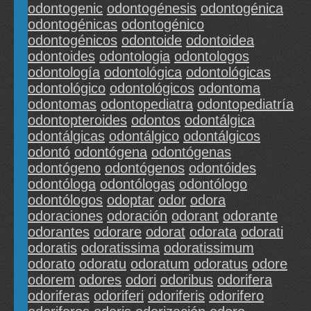
odontogenic
odontogénesis
odontogénica
odontogénicas
odontogénico
odontogénicos
odontoide
odontoidea
odontoides
odontologia
odontologos
odontología
odontológica
odontológicas
odontológico
odontológicos
odontoma
odontomas
odontopediatra
odontopediatría
odontopteroides
odontos
odontálgica
odontálgicas
odontálgico
odontálgicos
odontó
odontógena
odontógenas
odontógeno
odontógenos
odontóides
odontóloga
odontólogas
odontólogo
odontólogos
odoptar
odor
odora
odoraciones
odoración
odorant
odorante
odorantes
odorare
odorat
odorata
odorati
odoratis
odoratissima
odoratissimum
odorato
odoratu
odoratum
odoratus
odore
odorem
odores
odori
odoribus
odorifera
odoriferas
odoriferi
odoriferis
odorifero