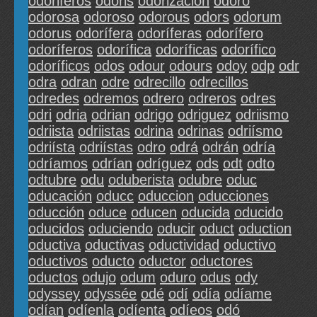
odoriferos
odoris
odorización
odoro
odorosa
odoroso
odorous
odors
odorum
odorus
odorífera
odoríferas
odorífero
odoríferos
odorífica
odoríficas
odorífico
odoríficos
odos
odour
odours
odoy
odp
odr
odra
odran
odre
odrecillo
odrecillos
odredes
odremos
odrero
odreros
odres
odri
odria
odrian
odrigo
odriguez
odriismo
odriista
odriistas
odrina
odrinas
odriísmo
odriísta
odriístas
odro
odrá
odrán
odría
odríamos
odrían
odríguez
ods
odt
odto
odtubre
odu
oduberista
odubre
oduc
oducación
oducc
oduccion
oducciones
oducción
oduce
oducen
oducida
oducido
oducidos
oduciendo
oducir
oduct
oduction
oductiva
oductivas
oductividad
oductivo
oductivos
oducto
oductor
oductores
oductos
odujo
odum
oduro
odus
ody
odyssey
odyssée
odé
odí
odía
odíame
odían
odíenla
odíenta
odíeos
odó