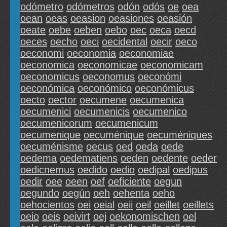
odómetro
odómetros
odón
odós
oe
oea
oean
oeas
oeasion
oeasiones
oeasión
oeate
oebe
oeben
oebo
oec
oeca
oecd
oeces
oecho
oeci
oecidental
oecir
oeco
oeconomi
oeconomia
oeconomiae
oeconomica
oeconomicae
oeconomicam
oeconomicus
oeconomus
oeconómi
oeconómica
oeconómico
oeconómicus
oecto
oector
oecumene
oecumenica
oecumenici
oecumenicis
oecumenico
oecumenicorum
oecumenicum
oecumenique
oecuménique
oecuméniques
oecuménisme
oecus
oed
oeda
oede
oedema
oedematiens
oeden
oedente
oeder
oedicnemus
oedido
oedio
oedipal
oedipus
oedir
oee
oeen
oef
oeficiente
oegun
oegundo
oegún
oeh
oehenta
oeho
oehocientos
oei
oeial
oeii
oeil
oeillet
oeillets
oeio
oeis
oeivirt
oej
oekonomischen
oel