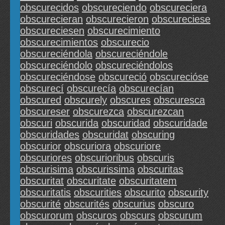
obscurecidos
obscureciendo
obscureciera
obscurecieran
obscurecieron
obscureciese
obscureciesen
obscurecimiento
obscurecimientos
obscurecio
obscureciéndola
obscureciéndole
obscureciéndolo
obscureciéndolos
obscureciéndose
obscureció
obscurecióse
obscurecí
obscurecía
obscurecían
obscured
obscurely
obscures
obscuresca
obscureser
obscurezca
obscurezcan
obscuri
obscurida
obscuridad
obscuridade
obscuridades
obscuridat
obscuring
obscurior
obscuriora
obscuriore
obscuriores
obscurioribus
obscuris
obscurisima
obscurissima
obscuritas
obscuritat
obscuritate
obscuritatem
obscuritatis
obscurities
obscurito
obscurity
obscurité
obscurités
obscurius
obscuro
obscurorum
obscuros
obscurs
obscurum