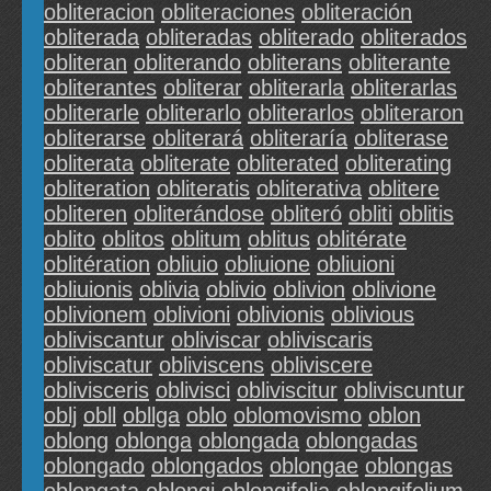
obliteracion
obliteraciones
obliteración
obliterada
obliteradas
obliterado
obliterados
obliteran
obliterando
obliterans
obliterante
obliterantes
obliterar
obliterarla
obliterarlas
obliterarle
obliterarlo
obliterarlos
obliteraron
obliterarse
obliterará
obliteraría
obliterase
obliterata
obliterate
obliterated
obliterating
obliteration
obliteratis
obliterativa
oblitere
obliteren
obliterándose
obliteró
obliti
oblitis
oblito
oblitos
oblitum
oblitus
oblitérate
oblitération
obliuio
obliuione
obliuioni
obliuionis
oblivia
oblivio
oblivion
oblivione
oblivionem
oblivioni
oblivionis
oblivious
obliviscantur
obliviscar
obliviscaris
obliviscatur
obliviscens
obliviscere
oblivisceris
oblivisci
obliviscitur
obliviscuntur
oblj
obll
obllga
oblo
oblomovismo
oblon
oblong
oblonga
oblongada
oblongadas
oblongado
oblongados
oblongae
oblongas