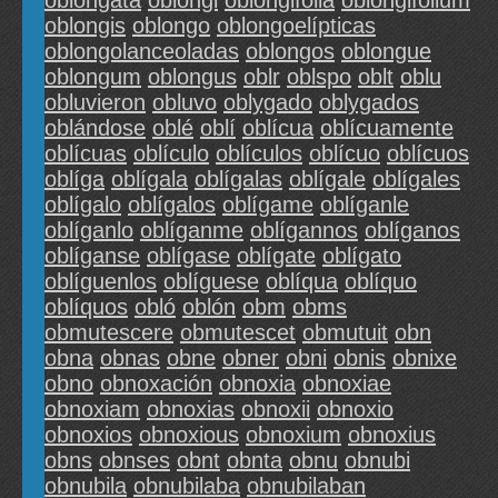
oblongata
oblongi
oblongifolia
oblongifolium
oblongis
oblongo
oblongoelípticas
oblongolanceoladas
oblongos
oblongue
oblongum
oblongus
oblr
oblspo
oblt
oblu
obluvieron
obluvo
oblygado
oblygados
oblándose
oblé
oblí
oblícua
oblícuamente
oblícuas
oblículo
oblículos
oblícuo
oblícuos
oblíga
oblígala
oblígalas
oblígale
oblígales
oblígalo
oblígalos
oblígame
oblíganle
oblíganlo
oblíganme
oblígannos
oblíganos
oblíganse
oblígase
oblígate
oblígato
oblíguenlos
oblíguese
oblíqua
oblíquo
oblíquos
obló
oblón
obm
obms
obmutescere
obmutescet
obmutuit
obn
obna
obnas
obne
obner
obni
obnis
obnixe
obno
obnoxación
obnoxia
obnoxiae
obnoxiam
obnoxias
obnoxii
obnoxio
obnoxios
obnoxious
obnoxium
obnoxius
obns
obnses
obnt
obnta
obnu
obnubi
obnubila
obnubilaba
obnubilaban