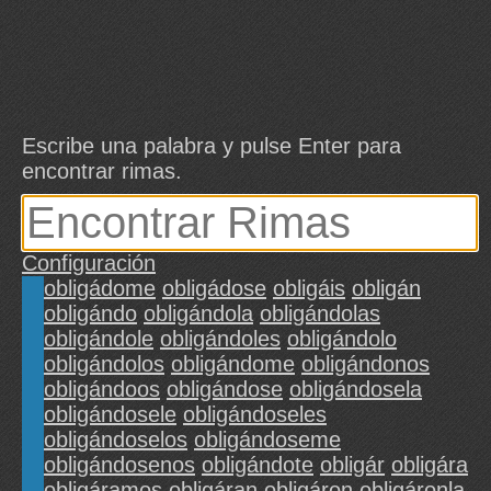
Escribe una palabra y pulse Enter para
encontrar rimas.
Configuración
obligádome
obligádose
obligáis
obligán
obligándo
obligándola
obligándolas
obligándole
obligándoles
obligándolo
obligándolos
obligándome
obligándonos
obligándoos
obligándose
obligándosela
obligándosele
obligándoseles
obligándoselos
obligándoseme
obligándosenos
obligándote
obligár
obligára
obligáramos
obligáran
obligáron
obligáronla