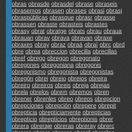
obras
obrasde
obrasdel
obrase
obraseis
obrasemos
obrasen
obrases
obrasi
obrasj
obraspúblicas
obrasque
obrasr
obrasse
obrassen
obraste
obrasteis
obrastes
obrasy
obrat
obratge
obrats
obrau
obraua
obrauan
obrav
obrava
obravan
obraxe
obraxes
obray
obraz
obraá
obraí
obrc
obrd
obre
obrea
obreccion
obrecilla
obrecillas
obref
obrego
obregon
obregonato
obregones
obregoniana
obregonis
obregonismo
obregonista
obregonistas
obregón
obrei
obreio
obreios
obreira
obreiro
obreiros
obreis
obreja
obrejas
obrela
obrelos
obrem
obremos
obren
obrener
obrenles
obreo
obreos
obrepcion
obrepciones
obrepción
obrepere
obrepit
obrepticia
obrepticiamente
obrepticias
obrepticio
obrepticios
obreptionis
obrer
obrera
obreraje
obreras
obreray
obrerc