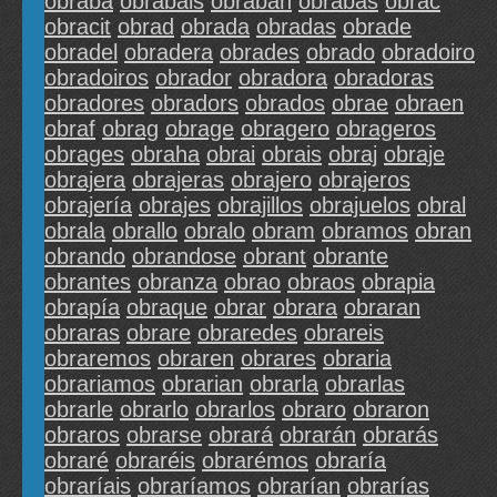
obraba
obrabais
obraban
obrabas
obrac
obracit
obrad
obrada
obradas
obrade
obradel
obradera
obrades
obrado
obradoiro
obradoiros
obrador
obradora
obradoras
obradores
obradors
obrados
obrae
obraen
obraf
obrag
obrage
obragero
obrageros
obrages
obraha
obrai
obrais
obraj
obraje
obrajera
obrajeras
obrajero
obrajeros
obrajería
obrajes
obrajillos
obrajuelos
obral
obrala
obrallo
obralo
obram
obramos
obran
obrando
obrandose
obrant
obrante
obrantes
obranza
obrao
obraos
obrapia
obrapía
obraque
obrar
obrara
obraran
obraras
obrare
obraredes
obrareis
obraremos
obraren
obrares
obraria
obrariamos
obrarian
obrarla
obrarlas
obrarle
obrarlo
obrarlos
obraro
obraron
obraros
obrarse
obrará
obrarán
obrarás
obraré
obraréis
obrarémos
obraría
obraríais
obraríamos
obrarían
obrarías