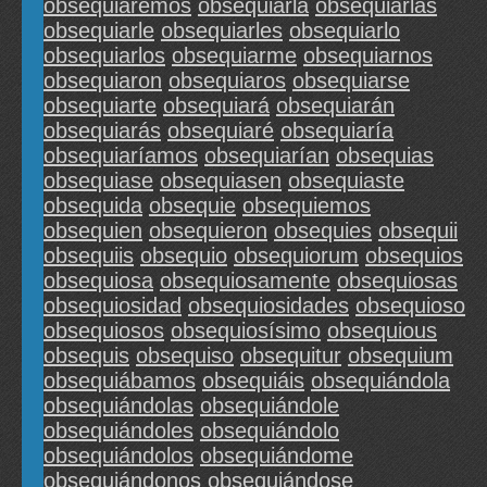
obsequiaremos
obsequiarla
obsequiarlas
obsequiarle
obsequiarles
obsequiarlo
obsequiarlos
obsequiarme
obsequiarnos
obsequiaron
obsequiaros
obsequiarse
obsequiarte
obsequiará
obsequiarán
obsequiarás
obsequiaré
obsequiaría
obsequiaríamos
obsequiarían
obsequias
obsequiase
obsequiasen
obsequiaste
obsequida
obsequie
obsequiemos
obsequien
obsequieron
obsequies
obsequii
obsequiis
obsequio
obsequiorum
obsequios
obsequiosa
obsequiosamente
obsequiosas
obsequiosidad
obsequiosidades
obsequioso
obsequiosos
obsequiosísimo
obsequious
obsequis
obsequiso
obsequitur
obsequium
obsequiábamos
obsequiáis
obsequiándola
obsequiándolas
obsequiándole
obsequiándoles
obsequiándolo
obsequiándolos
obsequiándome
obsequiándonos
obsequiándose