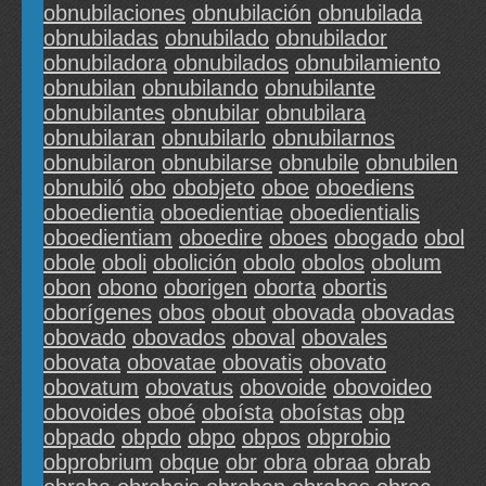
obnubilaciones
obnubilación
obnubilada
obnubiladas
obnubilado
obnubilador
obnubiladora
obnubilados
obnubilamiento
obnubilan
obnubilando
obnubilante
obnubilantes
obnubilar
obnubilara
obnubilaran
obnubilarlo
obnubilarnos
obnubilaron
obnubilarse
obnubile
obnubilen
obnubiló
obo
obobjeto
oboe
oboediens
oboedientia
oboedientiae
oboedientialis
oboedientiam
oboedire
oboes
obogado
obol
obole
oboli
obolición
obolo
obolos
obolum
obon
obono
oborigen
oborta
obortis
oborígenes
obos
obout
obovada
obovadas
obovado
obovados
oboval
obovales
obovata
obovatae
obovatis
obovato
obovatum
obovatus
obovoide
obovoideo
obovoides
oboé
oboísta
oboístas
obp
obpado
obpdo
obpo
obpos
obprobio
obprobrium
obque
obr
obra
obraa
obrab