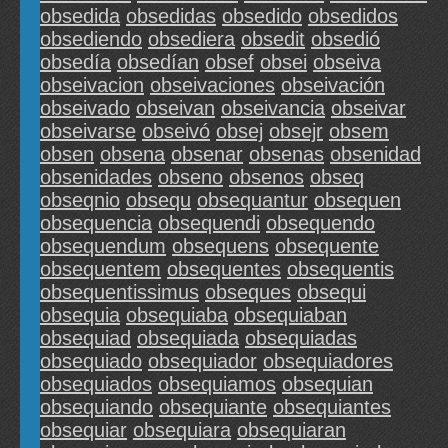
obsedida
obsedidas
obsedido
obsedidos
obsediendo
obsediera
obsedit
obsedió
obsedía
obsedían
obsef
obsei
obseiva
obseivacion
obseivaciones
obseivación
obseivado
obseivan
obseivancia
obseivar
obseivarse
obseivó
obsej
obsejr
obsem
obsen
obsena
obsenar
obsenas
obsenidad
obsenidades
obseno
obsenos
obseq
obseqnio
obsequ
obsequantur
obsequen
obsequencia
obsequendi
obsequendo
obsequendum
obsequens
obsequente
obsequentem
obsequentes
obsequentis
obsequentissimus
obseques
obsequi
obsequia
obsequiaba
obsequiaban
obsequiad
obsequiada
obsequiadas
obsequiado
obsequiador
obsequiadores
obsequiados
obsequiamos
obsequian
obsequiando
obsequiante
obsequiantes
obsequiar
obsequiara
obsequiaran