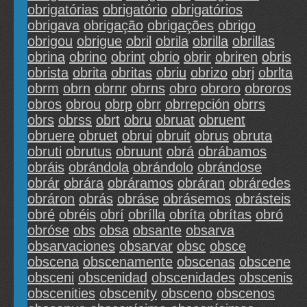
obrigatórias
obrigatório
obrigatórios
obrigava
obrigação
obrigações
obrigo
obrigou
obrigue
obril
obrila
obrilla
obrillas
obrina
obrino
obrint
obrio
obrir
obriren
obris
obrista
obrita
obritas
obriu
obrizo
obrj
obrlta
obrm
obrn
obrnr
obrns
obro
obroro
obroros
obros
obrou
obrp
obrr
obrrepción
obrrs
obrs
obrss
obrt
obru
obruat
obruent
obruere
obruet
obrui
obruit
obrus
obruta
obruti
obrutus
obruunt
obrá
obrábamos
obráis
obrándola
obrándolo
obrándose
obrár
obrára
obráramos
obráran
obráredes
obráron
obrás
obráse
obrásemos
obrásteis
obré
obréis
obrí
obrílla
obríta
obrítas
obró
obróse
obs
obsa
obsante
obsarva
obsarvaciones
obsarvar
obsc
obsce
obscena
obscenamente
obscenas
obscene
obsceni
obscenidad
obscenidades
obscenis
obscenities
obscenity
obsceno
obscenos