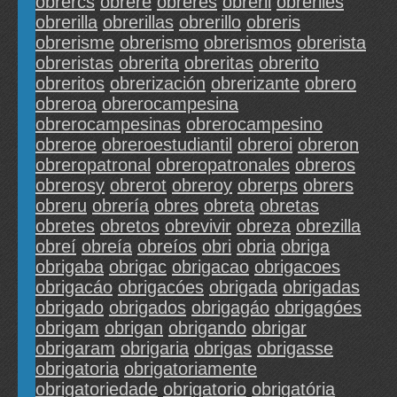
obrercs
obrere
obreres
obreril
obreriles
obrerilla
obrerillas
obrerillo
obreris
obrerisme
obrerismo
obrerismos
obrerista
obreristas
obrerita
obreritas
obrerito
obreritos
obrerización
obrerizante
obrero
obreroa
obrerocampesina
obrerocampesinas
obrerocampesino
obreroe
obreroestudiantil
obreroi
obreron
obreropatronal
obreropatronales
obreros
obrerosy
obrerot
obreroy
obrerps
obrers
obreru
obrería
obres
obreta
obretas
obretes
obretos
obrevivir
obreza
obrezilla
obreí
obreía
obreíos
obri
obria
obriga
obrigaba
obrigac
obrigacao
obrigacoes
obrigacáo
obrigacóes
obrigada
obrigadas
obrigado
obrigados
obrigagáo
obrigagóes
obrigam
obrigan
obrigando
obrigar
obrigaram
obrigaria
obrigas
obrigasse
obrigatoria
obrigatoriamente
obrigatoriedade
obrigatorio
obrigatória