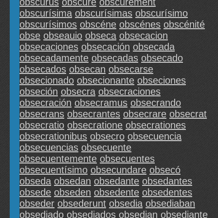
obscurus
obscuré
obscurément
obscurísima
obscurísimas
obscurísimo
obscurísimos
obscéne
obscénes
obscénité
obse
obseauio
obseca
obsecacion
obsecaciones
obsecación
obsecada
obsecadamente
obsecadas
obsecado
obsecados
obsecan
obsecarse
obsecionado
obsecionante
obseciones
obseción
obsecra
obsecraciones
obsecración
obsecramus
obsecrando
obsecrans
obsecrantes
obsecrare
obsecrat
obsecratio
obsecratione
obsecrationes
obsecrationibus
obsecro
obsecuencia
obsecuencias
obsecuente
obsecuentemente
obsecuentes
obsecuentísimo
obsecundare
obsecó
obseda
obsedan
obsedante
obsedantes
obsede
obseden
obsedente
obsedentes
obseder
obsederunt
obsedia
obsediaban
obsediado
obsediados
obsedian
obsediante