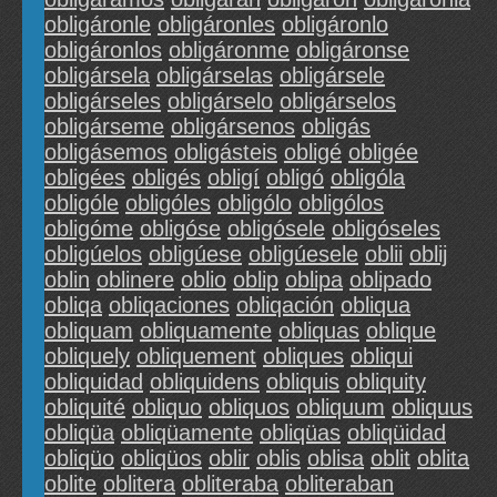
obligáronle
obligáronles
obligáronlo
obligáronlos
obligáronme
obligáronse
obligársela
obligárselas
obligársele
obligárseles
obligárselo
obligárselos
obligárseme
obligársenos
obligás
obligásemos
obligásteis
obligé
obligée
obligées
obligés
obligí
obligó
obligóla
obligóle
obligóles
obligólo
obligólos
obligóme
obligóse
obligósele
obligóseles
obligúelos
obligúese
obligúesele
oblii
oblij
oblin
oblinere
oblio
oblip
oblipa
oblipado
obliqa
obliqaciones
obliqación
obliqua
obliquam
obliquamente
obliquas
oblique
obliquely
obliquement
obliques
obliqui
obliquidad
obliquidens
obliquis
obliquity
obliquité
obliquo
obliquos
obliquum
obliquus
obliqüa
obliqüamente
obliqüas
obliqüidad
obliqüo
obliqüos
oblir
oblis
oblisa
oblit
oblita
oblite
oblitera
obliteraba
obliteraban