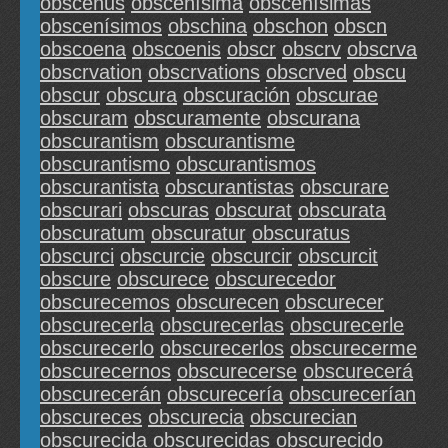
obscenus
obscenísima
obscenísimas
obscenísimos
obschina
obschon
obscn
obscoena
obscoenis
obscr
obscrv
obscrva
obscrvation
obscrvations
obscrved
obscu
obscur
obscura
obscuración
obscurae
obscuram
obscuramente
obscurana
obscurantism
obscurantisme
obscurantismo
obscurantismos
obscurantista
obscurantistas
obscurare
obscurari
obscuras
obscurat
obscurata
obscuratum
obscuratur
obscuratus
obscurci
obscurcie
obscurcir
obscurcit
obscure
obscurece
obscurecedor
obscurecemos
obscurecen
obscurecer
obscurecerla
obscurecerlas
obscurecerle
obscurecerlo
obscurecerlos
obscurecerme
obscurecernos
obscurecerse
obscurecerá
obscurecerán
obscurecería
obscurecerían
obscureces
obscurecia
obscurecian
obscurecida
obscurecidas
obscurecido