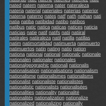
nated
natem
natema
nater
nateraleza
nateria
naterial
nateriales
naterias
naterior
naterna
naterno
nates
natf
nath
nathan
nati
natia
natiba
natibidad
natibo
natibos
natibus
natic
natica
naticas
natices
naticia
naticias
natie
natif
natifs
natii
natiiral
natiirales
natiiraleza
natil
natilla
natillas
natim
natimortalidad
natimuerta
natimuerto
natimuertos
natin
nating
natio
nation
nationa
nationai
national
nationalc
nationale
nationalen
nationaler
nationales
nationalgeographic
nationali
nationalis
nationalisation
nationalisations
nationalism
nationalisme
nationalismes
nationalisms
nationalist
nationaliste
nationalistes
nationalistic
nationalists
nationalisées
nationalities
nationality
nationalité
nationalités
nationalization
nationalize
nationalized
nationalizing
nationally