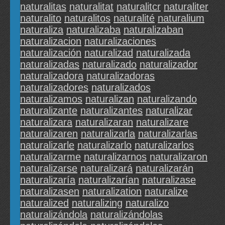
naturalitas
naturalitat
naturalitcr
naturaliter
naturalito
naturalitos
naturalité
naturalium
naturaliza
naturalizaba
naturalizaban
naturalizacion
naturalizaciones
naturalización
naturalizad
naturalizada
naturalizadas
naturalizado
naturalizador
naturalizadora
naturalizadoras
naturalizadores
naturalizados
naturalizamos
naturalizan
naturalizando
naturalizante
naturalizantes
naturalizar
naturalizara
naturalizaran
naturalizare
naturalizaren
naturalizarla
naturalizarlas
naturalizarle
naturalizarlo
naturalizarlos
naturalizarme
naturalizarnos
naturalizaron
naturalizarse
naturalizará
naturalizarán
naturalizaría
naturalizarían
naturalizase
naturalizasen
naturalization
naturalize
naturalized
naturalizing
naturalizo
naturalizándola
naturalizándolas