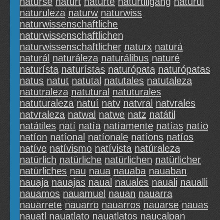
naturse
naturt
naturte
naturtillgång
naturul
naturuleza
naturw
naturwiss
naturwissenschaftliche
naturwissenschaftlichen
naturwissenschaftlicher
naturx
naturá
naturál
naturáleza
naturálibus
naturé
naturísta
naturístas
naturópata
naturópatas
natus
natut
natutal
natutales
natutaleza
natutraleza
natutural
natuturales
natuturaleza
natuí
natv
natvral
natvrales
natvraleza
natwal
natwe
natz
natátil
natátiles
natí
natía
natíamente
natías
natío
natíon
natíonal
natíonale
natíons
natíos
natíve
natívismo
natívista
natúraleza
natürlich
natürliche
natürlichen
natürlicher
natürliches
nau
naua
nauaba
nauaban
nauaja
nauajas
naual
nauales
nauali
naualli
nauamos
nauamuel
nauan
nauarra
nauarrete
nauarro
nauarros
nauarse
nauas
nauatl
nauatlato
nauatlatos
naucalpan