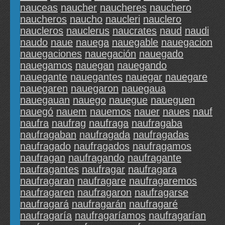
nauceas
naucher
naucheres
nauchero
naucheros
naucho
naucleri
nauclero
naucleros
nauclerus
naucrates
naud
naudi
naudo
naue
nauega
nauegable
nauegacion
nauegaciones
nauegación
nauegado
nauegamos
nauegan
nauegando
nauegante
nauegantes
nauegar
nauegare
nauegaren
nauegaron
nauegaua
nauegauan
nauego
nauegue
naueguen
nauegó
nauem
nauemos
nauer
naues
nauf
naufra
naufrag
naufraga
naufragaba
naufragaban
naufragada
naufragadas
naufragado
naufragados
naufragamos
naufragan
naufragando
naufragante
naufragantes
naufragar
naufragara
naufragaran
naufragare
naufragaremos
naufragaren
naufragaron
naufragarse
naufragará
naufragarán
naufragaré
naufragaría
naufragaríamos
naufragarían