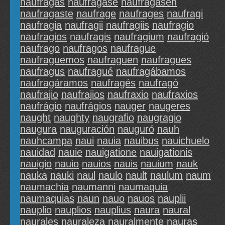
naufragas
naufragase
naufragasen
naufragaste
naufrage
naufrages
naufragi
naufragia
naufragii
naufragiis
naufragio
naufragios
naufragis
naufragium
naufragió
naufrago
naufragos
naufrague
naufraguemos
naufraguen
naufragues
naufragus
naufragué
naufragábamos
naufragáramos
naufragés
naufragó
naufrajio
naufrajios
naufraxio
naufraxios
naufrágio
naufrágios
nauger
naugeres
naught
naughty
naugrafio
naugragio
naugura
nauguración
nauguró
nauh
nauhcampa
naui
nauia
nauibus
nauichuelo
nauidad
nauie
nauigatione
nauigationis
nauigio
nauio
nauios
nauis
nauium
nauk
nauka
nauki
naul
naulo
nault
naulum
naum
naumachia
naumanni
naumaquia
naumaquias
naun
nauo
nauos
nauplii
nauplio
nauplios
nauplius
naura
naural
naurales
nauraleza
nauralmente
nauras