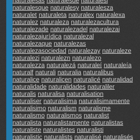
naturalesas
naturalesde
naturalesi
naturalesque
naturalesy
naturalesza
naturalet
naturaleta
naturalex
naturalexa
naturalez
naturaleza
naturalezacultura
naturalezade
naturalezadel
naturalezai
naturalezajurídica
naturalezal
naturalezaque
naturalezas
naturalezasociedad
naturalezay
naturaleze
naturalezi
naturalezn
naturalezo
naturalezza
naturalezá
naturaleí
naturaleía
naturalf
naturali
naturalia
naturalibus
naturalice
naturalicen
naturalicé
naturalidad
naturalidade
naturalidades
naturaliler
naturalis
naturalisa
naturalisation
naturaliser
naturalisima
naturalisimamente
naturalisimo
naturalism
naturalisme
naturalismo
naturalismos
naturalist
naturalista
naturalistamente
naturalistas
naturaliste
naturalistes
naturalisti
naturalistic
naturalists
naturalisé
naturalisés