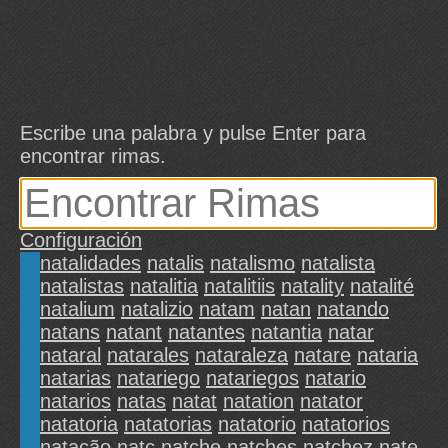
Escribe una palabra y pulse Enter para
encontrar rimas.
Configuración
natalidades
natalis
natalismo
natalista
natalistas
natalitia
natalitiis
natality
natalité
natalium
natalizio
natam
natan
natando
natans
natant
natantes
natantia
natar
nataral
natarales
nataraleza
natare
nataria
natarias
natariego
natariegos
natario
natarios
natas
natat
natation
natator
natatoria
natatorias
natatorio
natatorios
natação
natc
natche
natches
natchez
nate