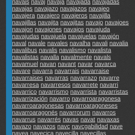
navais
navaj
navaja
navajada
navajadas
navajas
navajazo
navajazos
navajeo
navajera
navajero
navajeros
navajilla
navajillas
navajita
navajitas
navajo
navajoes
navajon
navajones
navajos
navajuda
navajudas
navajuela
navajuelas
navajón
naval
navale
navales
navalha
navali
navalia
navalibus
navalis
navalismo
navalista
navalistas
navalla
navalmente
navals
navamuel
navan
navant
navar
navarca
navare
navarra
navarrais
navarraise
navarraises
navarras
navarrazo
navarre
navarresa
navarresos
navarrete
navarri
navarrico
navarrismo
navarrista
navarristas
navarrización
navarro
navarroaragonesa
navarroaragonesas
navarroaragoneses
navarroaragonés
navarrorum
navarros
navarrus
navarrés
navas
navat
navaxas
navazo
navazos
navc
navcgabilidad
nave
navea
navecica
navecilla
navecillas