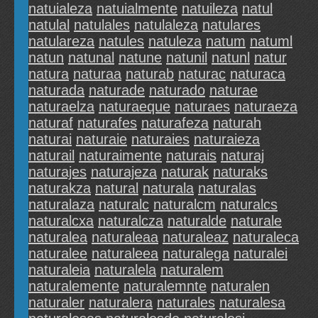
natuialeza
natuialmente
natuileza
natul
natulal
natulales
natulaleza
natulares
natulareza
natules
natuleza
natum
natuml
natun
natunal
natune
natunil
natunl
natur
natura
naturaa
naturab
naturac
naturaca
naturada
naturade
naturado
naturae
naturaelza
naturaeque
naturaes
naturaeza
naturaf
naturafes
naturafeza
naturah
naturai
naturaie
naturaies
naturaieza
naturail
naturaimente
naturais
naturaj
naturajes
naturajeza
naturak
naturaks
naturakza
natural
naturala
naturalas
naturalaza
naturalc
naturalcm
naturalcs
naturalcxa
naturalcza
naturalde
naturale
naturalea
naturaleaa
naturaleaz
naturaleca
naturalee
naturaleea
naturalega
naturalei
naturaleia
naturalela
naturalem
naturalemente
naturalemnte
naturalen
naturaler
naturalera
naturales
naturalesa