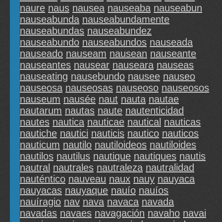
naure
naus
nausea
nauseaba
nauseabun
nauseabunda
nauseabundamente
nauseabundas
nauseabundez
nauseabundo
nauseabundos
nauseada
nauseado
nauseam
nausean
nauseante
nauseantes
nausear
nauseara
nauseas
nauseating
nausebundo
nausee
nauseo
nauseosa
nauseosas
nauseoso
nauseosos
nauseum
nausée
naut
nauta
nautae
nautarum
nautas
naute
nautenticidad
nautes
nautica
nauticae
nautical
nauticas
nautiche
nautici
nauticis
nautico
nauticos
nauticum
nautilo
nautiloideos
nautiloides
nautilos
nautilus
nautique
nautiques
nautis
nautral
nautrales
nautraleza
nautralidad
nauténtico
nauveau
naux
nauy
nauyaca
nauyacas
nauyaque
nauío
nauíos
nauíragio
nav
nava
navaca
navada
navadas
navaes
navagación
navaho
navai