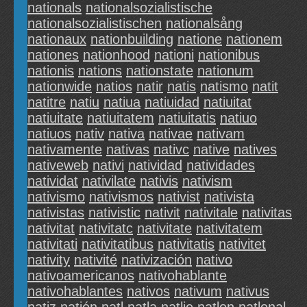
nationals
nationalsozialistische
nationalsozialistischen
nationalsång
nationaux
nationbuilding
natione
nationem
nationes
nationhood
nationi
nationibus
nationis
nations
nationstate
nationum
nationwide
natios
natir
natis
natismo
natit
natitre
natiu
natiua
natiuidad
natiuitat
natiuitate
natiuitatem
natiuitatis
natiuo
natiuos
nativ
nativa
nativae
nativam
nativamente
nativas
nativc
native
natives
nativeweb
nativi
natividad
natividades
natividat
nativilate
nativis
nativism
nativismo
nativismos
nativist
nativista
nativistas
nativistic
nativit
nativitale
nativitas
nativitat
nativitatc
nativitate
nativitatem
nativitati
nativitatibus
nativitatis
nativitet
nativity
nativité
nativización
nativo
nativoamericanos
nativohablante
nativohablantes
nativos
nativum
nativus