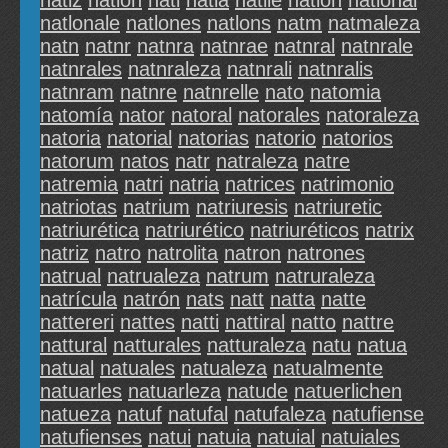
natiz
natión
natl
natla
natlie
natlon
natlonal
natlonale
natlones
natlons
natm
natmaleza
natn
natnr
natnra
natnrae
natnral
natnrale
natnrales
natnraleza
natnrali
natnralis
natnram
natnre
natnrelle
nato
natomia
natomía
nator
natoral
natorales
natoraleza
natoria
natorial
natorias
natorio
natorios
natorum
natos
natr
natraleza
natre
natremia
natri
natria
natrices
natrimonio
natriotas
natrium
natriuresis
natriuretic
natriurética
natriurético
natriuréticos
natrix
natriz
natro
natrolita
natron
natrones
natrual
natrualeza
natrum
natruraleza
natrícula
natrón
nats
natt
natta
natte
nattereri
nattes
natti
nattiral
natto
nattre
nattural
natturales
natturaleza
natu
natua
natual
natuales
natualeza
natualmente
natuarles
natuarleza
natude
natuerlichen
natueza
natuf
natufal
natufaleza
natufiense
natufienses
natui
natuia
natuial
natuiales