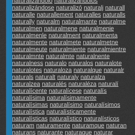
naturalizándolo
naturalizándolos
naturalizándose
naturalizó
naturalj
naturall
naturalle
naturallement
naturalles
naturalls
naturally
naturalm
naturalmante
naturalme
naturalmen
naturalmene
naturalmenie
naturalmenle
naturalment
naturalmenta
naturalmente
naturalmete
naturalmetne
naturalmeute
naturalmiente
naturalmientre
naturalmnte
naturalmte
naturalnente
naturalness
naturalo
naturalos
naturalote
naturalotes
naturaloza
naturalque
naturalr
naturals
naturalt
naturaly
naturalza
naturalzea
naturalés
naturaléza
naturalí
naturalícente
naturalícese
naturalís
naturalísima
naturalísimamente
naturalísimas
naturalísimo
naturalísimos
naturalística
naturalísticamente
naturalísticas
naturalístico
naturalísticos
naturam
naturamente
naturamque
naturan
naturans
naturante
naturaque
naturar