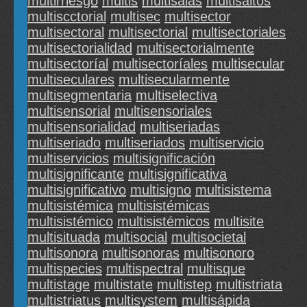
multirriesgo
multis
multisalas
multisaltos
multiscctorial
multisec
multisector
multisectoral
multisectorial
multisectoriales
multisectorialidad
multisectorialmente
multisectoríal
multisectoríales
multisecular
multiseculares
multisecularmente
multisegmentaria
multiselectiva
multisensorial
multisensoriales
multisensorialidad
multiseriadas
multiseriado
multiseriados
multiservicio
multiservicios
multisignificación
multisignificante
multisignificativa
multisignificativo
multisigno
multisistema
multisistémica
multisistémicas
multisistémico
multisistémicos
multisite
multisituada
multisocial
multisocietal
multisonora
multisonoras
multisonoro
multispecies
multispectral
multisque
multistage
multistate
multistep
multistriata
multistriatus
multisystem
multisápida