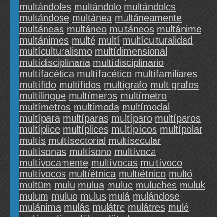
multándoles
multándolo
multándolos
multándose
multánea
multáneamente
multáneas
multáneo
multáneos
multánime
multánimes
multé
multí
multículturalidad
multículturalismo
multídimensional
multídisciplinaria
multídisciplinario
multífacética
multífacético
multífamiliares
multífido
multífidos
multígrafo
multígrafos
multílingüe
multímeros
multímetro
multímetros
multímoda
multímodal
multípara
multíparas
multíparo
multíparos
multíplice
multíplices
multíplicos
multípolar
multís
multísectorial
multísecular
multísonas
multísono
multívoca
multívocamente
multívocas
multívoco
multívocos
multíétnica
multíétnico
multó
multüm
mulu
mulua
muluc
muluches
muluk
mulum
muluo
mulus
mulá
mulándose
mulánima
mulás
mulátre
mulátres
mulé