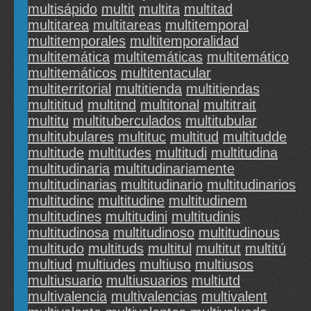
multisápido
multit
multita
multitad
multitarea
multitareas
multitemporal
multitemporales
multitemporalidad
multitemática
multitemáticas
multitemático
multitemáticos
multitentacular
multiterritorial
multitienda
multitiendas
multititud
multitnd
multitonal
multitrait
multitu
multituberculados
multitubular
multitubulares
multituc
multitud
multitudde
multitude
multitudes
multitudi
multitudina
multitudinaria
multitudinariamente
multitudinarias
multitudinario
multitudinarios
multitudinc
multitudine
multitudinem
multitudines
multitudini
multitudinis
multitudinosa
multitudinoso
multitudinous
multitudo
multituds
multitul
multitut
multitú
multiud
multiudes
multiuso
multiusos
multiusuario
multiusuarios
multiutd
multivalencia
multivalencias
multivalent