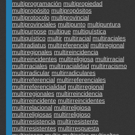
multiprogramación
multipropiedad
multipropósito
multipropósitos
multiprotocolo
multiprovincial
multiprovinciales
multipunto
multipuntura
multipurpose
multique
multiquística
multiquístico
multir
multiracial
multiraciales
multiradiatus
multireferencial
multiregional
multiregionales
multireincidencia
multireincidentes
multireligiosa
multirracial
multirraciales
multirracialidad
multirracismo
multirradicular
multirradiculares
multirreferencial
multirreferenciales
multirreferencialidad
multirregional
multirregionales
multirreincidencia
multirreincidente
multirreincidentes
multirrelacional
multirreligiosa
multirreligiosas
multirreligioso
multirresistencia
multirresistente
multirresistentes
multirrespuesta