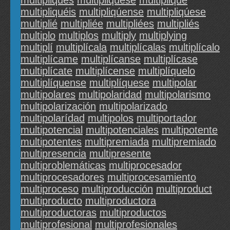
multipliques
multipliquese
multipliqué
multipliquéis
multipliqúense
multipliqúese
multiplié
multipliée
multipliées
multipliés
multiplo
multiplos
multiply
multiplying
multiplí
multiplícala
multiplícalas
multiplícalo
multiplícame
multiplícanse
multiplícase
multiplícate
multiplícense
multiplíquelo
multiplíquense
multiplíquese
multipolar
multipolares
multipolaridad
multipolarismo
multipolarización
multipolarizado
multipolarídad
multipolos
multiportador
multipotencial
multipotenciales
multipotente
multipotentes
multipremiada
multipremiado
multipresencia
multipresente
multiproblemáticas
multiprocesador
multiprocesadores
multiprocesamiento
multiproceso
multiproducción
multiproduct
multiproducto
multiproductora
multiproductoras
multiproductos
multiprofesional
multiprofesionales