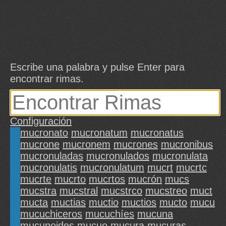
Escribe una palabra y pulse Enter para
encontrar rimas.
Configuración
mucronato
mucronatum
mucronatus
mucrone
mucronem
mucrones
mucronibus
mucronuladas
mucronulados
mucronulata
mucronulatis
mucronulatum
mucrt
mucrtc
mucrte
mucrto
mucrtos
mucrón
mucs
mucstra
mucstral
mucstrco
mucstreo
muct
mucta
muctias
muctio
muctios
mucto
mucu
mucuchiceros
mucuchíes
mucuna
mucunoides
mucuo
mucura
mucuras