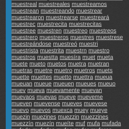
muestreal
muestreales
muestreamos
muestrean
muestreando
muestrear
muestrearon
muestrearse
muestreará
muestrec
muestrecita
muestrecitas
muestree
muestren
muestreo
muestreos
muestrero
muestreros
muestres
muestrese
muestreándose
muestreó
muestri
muestrista
muestrita
muestrn
muestro
muestros
muestta
muesíra
muet
mueta
muete
mueto
muetos
muetra
muetran
muetras
muetre
muetro
muetros
muets
muette
muettes
muetto
muettra
mueua
mueuan
mueue
mueuen
mueues
mueuo
muev
mueva
muevamente
muevan
muevaos
muevas
mueve
mueveme
mueven
muevense
mueves
muevese
muevo
muevos
muexca
muey
mueye
muezin
muezines
muezzin
muezzines
muezzín
muezín
mueíte
muf
mufa
mufada