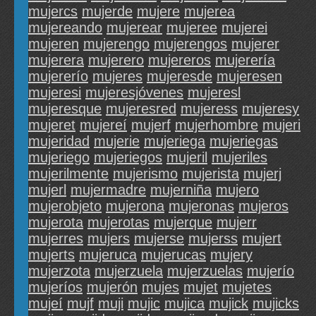
mujercs
mujerde
mujere
mujerea
mujereando
mujerear
mujeree
mujerei
mujeren
mujerengo
mujerengos
mujerer
mujerera
mujerero
mujereros
mujerería
mujererío
mujeres
mujeresde
mujeresen
mujeresi
mujeresjóvenes
mujeresl
mujeresque
mujeresred
mujeress
mujeresy
mujeret
mujereí
mujerf
mujerhombre
mujeri
mujeridad
mujerie
mujeriega
mujeriegas
mujeriego
mujeriegos
mujeril
mujeriles
mujerilmente
mujerismo
mujerista
mujerj
mujerl
mujermadre
mujerniña
mujero
mujerobjeto
mujerona
mujeronas
mujeros
mujerota
mujerotas
mujerque
mujerr
mujerres
mujers
mujerse
mujerss
mujert
mujerts
mujeruca
mujerucas
mujery
mujerzota
mujerzuela
mujerzuelas
mujerío
mujeríos
mujerón
mujes
mujet
mujetes
mujeí
mujf
muji
mujic
mujica
mujick
mujicks