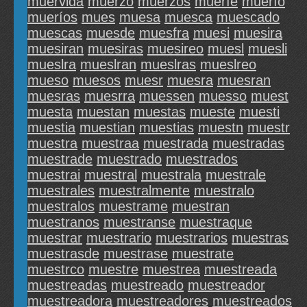
muervida
muerzo
muerzos
mueríe
muerío
mueríos
mues
muesa
muesca
muescado
muescas
muesde
muesfra
muesi
muesira
muesiran
muesiras
muesireo
muesl
muesli
mueslra
mueslran
mueslras
mueslreo
mueso
muesos
muesr
muesra
muesran
muesras
muesrra
muessen
muesso
muest
muesta
muestan
muestas
mueste
muesti
muestia
muestian
muestias
muestn
muestr
muestra
muestraa
muestrada
muestradas
muestrade
muestrado
muestrados
muestrai
muestral
muestrala
muestrale
muestrales
muestralmente
muestralo
muestralos
muestrame
muestran
muestranos
muestranse
muestraque
muestrar
muestrario
muestrarios
muestras
muestrasde
muestrase
muestrate
muestrco
muestre
muestrea
muestreada
muestreadas
muestreado
muestreador
muestreadora
muestreadores
muestreados