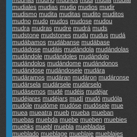
mudhas
mudho
mudhos
mudi
mudia
mudial
mudiales
mudias
mudio
mudios
mudir
mudismo
mudita
muditas
mudito
muditos
mudno
mudo
mudos
mudose
mudou
mudra
mudras
mudre
mudrá
muds
mudstone
mudstones
mudu
mudus
mudá
mudábamos
mudábanse
mudábase
mudádose
mudáis
mudándola
mudándolas
mudándole
mudándoles
mudándolo
mudándolos
mudándome
mudándonos
mudándose
mudándosele
mudára
mudáramos
mudáran
mudáron
mudáronse
mudársela
mudársele
mudárselo
mudásemos
mudé
mudéis
mudéjar
mudéjares
mudéjars
mudí
mudó
mudóla
mudóle
mudóme
mudóse
mudósele
mue
muea
mueatra
mueb
mueba
mueban
muebas
muebda
muebe
mueben
muebies
muebks
muebl
muebla
muebladas
mueblado
mueblage
mueblaje
mueblajes