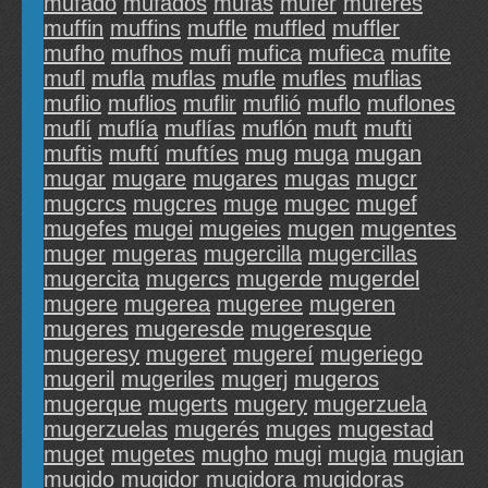
mufado
mufados
mufas
mufer
muferes
muffin
muffins
muffle
muffled
muffler
mufho
mufhos
mufi
mufica
mufieca
mufite
mufl
mufla
muflas
mufle
mufles
muflias
muflio
muflios
muflir
muflió
muflo
muflones
muflí
muflía
muflías
muflón
muft
mufti
muftis
muftí
muftíes
mug
muga
mugan
mugar
mugare
mugares
mugas
mugcr
mugcrcs
mugcres
muge
mugec
mugef
mugefes
mugei
mugeies
mugen
mugentes
muger
mugeras
mugercilla
mugercillas
mugercita
mugercs
mugerde
mugerdel
mugere
mugerea
mugeree
mugeren
mugeres
mugeresde
mugeresque
mugeresy
mugeret
mugereí
mugeriego
mugeril
mugeriles
mugerj
mugeros
mugerque
mugerts
mugery
mugerzuela
mugerzuelas
mugerés
muges
mugestad
muget
mugetes
mugho
mugi
mugia
mugian
mugido
mugidor
mugidora
mugidoras