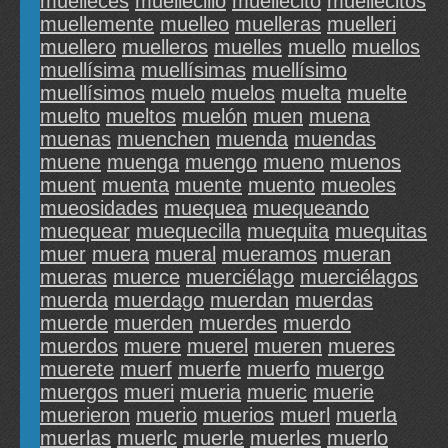
muelleces
muellecillo
muellecito
muellecitos
muellemente
muelleo
muelleras
muelleri
muellero
muelleros
muelles
muello
muellos
muellísima
muellísimas
muellísimo
muellísimos
muelo
muelos
muelta
muelte
muelto
mueltos
muelón
muen
muena
muenas
muenchen
muenda
muendas
muene
muenga
muengo
mueno
muenos
muent
muenta
muente
muento
mueoles
mueosidades
muequea
muequeando
muequear
muequecilla
muequita
muequitas
muer
muera
mueral
mueramos
mueran
mueras
muerce
muerciélago
muerciélagos
muerda
muerdago
muerdan
muerdas
muerde
muerden
muerdes
muerdo
muerdos
muere
muerel
mueren
mueres
muerete
muerf
muerfe
muerfo
muergo
muergos
mueri
mueria
mueric
muerie
muerieron
muerio
muerios
muerl
muerla
muerlas
muerlc
muerle
muerles
muerlo