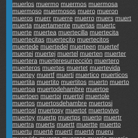
muerlos
muermo
muermos
muermosa
muermoso
muermosos
muero
mueron
mueros
muerr
muerre
muerro
muers
muert
muerta
muertamente
muertas
muertc
muerte
muertea
muertecilla
muertecita
muertecitas
muertecito
muertecitos
muertede
muertedel
muerteen
muertef
muertei
muertej
muertel
muerten
muerter
muertera
muerteresurrección
muertero
muerteros
muertes
muertet
muertevida
muertey
muertf
muerti
muertico
muerticos
muertita
muertito
muertitos
muertn
muerto
muertoa
muertodehambre
muertoe
muertoen
muertoi
muertol
muertole
muertos
muertosdehambre
muertosi
muertosl
muertosy
muertot
muertovivo
muertoy
muertp
muertps
muertq
muertr
muertra
muerts
muertt
muertte
muertto
muertu
muerté
muertí
muertó
mueru