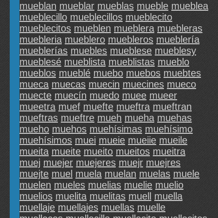
mueblan
mueblar
mueblas
mueble
mueblea
mueblecillo
mueblecillos
mueblecito
mueblecitos
mueblen
mueblera
muebleras
muebleria
mueblero
muebleros
mueblería
mueblerías
muebles
mueblese
mueblesy
mueblesé
mueblista
mueblistas
mueblo
mueblos
mueblé
muebo
muebos
muebtes
mueca
muecas
muecin
muecines
mueco
muecte
muecín
muedo
muee
mueer
mueetra
muef
muefte
mueftra
mueftran
mueftras
mueftre
mueh
mueha
muehas
mueho
muehos
muehísimas
muehísimo
muehísimos
muei
mueie
mueiie
mueile
mueita
mueite
mueito
mueitos
mueitra
muej
muejer
muejeres
muejr
muejres
muejte
muel
muela
muelan
muelas
muele
muelen
mueles
muelias
muelie
muelio
muelios
muelita
muelitas
muell
muella
muellaje
muellajes
muellas
muelle