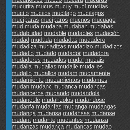
mucurita
mucus
mucuy
mucí
mucíias
mucíio
mucíios
mucílago
mucílagos
mucíparas
mucíparos
mucños
mucüago
mud
muda
mudaba
mudaban
mudabas
mudabilidad
mudable
mudables
mudación
mudad
mudada
mudadas
mudadero
mudadiza
mudadizas
mudadizo
mudadizos
mudadlo
mudado
mudador
mudadora
mudadores
mudados
mudai
mudais
mudalla
mudallas
mudalle
mudalles
mudallo
mudallos
mudam
mudamente
mudamiento
mudamientos
mudamos
mudan
mudanc
mudanca
mudancas
mudanceros
mudando
mudandola
mudandole
mudandolos
mudandose
mudanfa
mudanfas
mudanga
mudangas
mudanqa
mudansa
mudansas
mudanse
mudant
mudante
mudantes
mudanza
mudanzas
mudança
mudanças
mudao