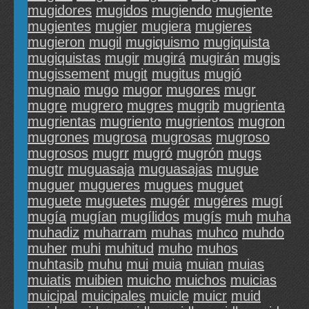
mugidores
mugidos
mugiendo
mugiente
mugientes
mugier
mugiera
mugieres
mugieron
mugil
mugiquismo
mugiquista
mugiquistas
mugir
mugirá
mugirán
mugis
mugissement
mugit
mugitus
mugió
mugnaio
mugo
mugor
mugores
mugr
mugre
mugrero
mugres
mugrib
mugrienta
mugrientas
mugriento
mugrientos
mugron
mugrones
mugrosa
mugrosas
mugroso
mugrosos
mugrr
mugró
mugrón
mugs
mugtr
muguasaja
muguasajas
mugue
muguer
mugueres
mugues
muguet
muguete
muguetes
mugér
mugéres
mugí
mugía
mugían
mugílidos
mugís
muh
muha
muhadiz
muharram
muhas
muhco
muhdo
muher
muhi
muhitud
muho
muhos
muhtasib
muhu
mui
muia
muian
muias
muiatis
muibien
muicho
muichos
muicias
muicipal
muicipales
muicle
muicr
muid