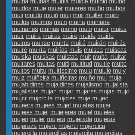
muida
muidas
muidla
muidle
muidlo
muido
muidos
muie
muier
muieres
muiho
muihos
muii
muiido
muiió
muij
muil
muiller
muilo
muilos
muimos
muin
muina
muinane
muinanes
muinas
muino
muio
muior
muios
muir
muira
muiras
muire
muirle
muirlo
muiros
muirse
muirte
muirá
muirán
muirás
muiré
muiría
muirías
muis
muisca
muiscas
muiska
muiskas
muistaa
muit
muita
muitar
muitares
muitas
muiti
muititud
muitle
muito
muitos
muitu
muitíssimo
muiu
muiulo
muiy
muiz
muiñeira
muiñeiras
muiño
muj
muja
mujahidines
mujaidines
mujalismo
mujalista
mujalistas
mujan
mujar
mujares
mujas
mujc
mujcr
mujcrcita
mujcres
muje
mujec
mujeers
mujees
mujef
mujefes
mujei
mujeies
mujej
mujejeres
mujel
mujeles
mujen
mujer
mujera
mujerada
mujeras
mujeraza
mujerc
mujerci
mujercica
mujercilla
mujercillas
mujercita
mujercitas