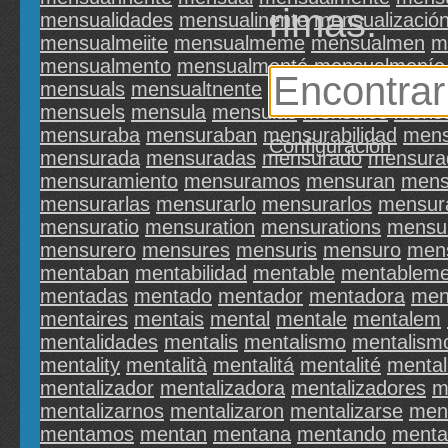
rimas.
mensualidades
mensualinente
mensualizació
mensualmeiite
mensualmeme
mensualmen
m
mensualmento
mensualmenté
mensualmeníe
mensuals
mensualtnente
mensualuiente
mens
mensuels
mensula
mensulas
mensules
mensul
mensuraba
mensuraban
mensurabilidad
mens
Configuración
mensurada
mensuradas
mensurado
mensura
mensuramiento
mensuramos
mensuran
mens
mensurarlas
mensurarlo
mensurarlos
mensur
mensuratio
mensuration
mensurations
mensur
mensurero
mensures
mensuris
mensuro
men
mentaban
mentabilidad
mentable
mentableme
mentadas
mentado
mentador
mentadora
men
mentaires
mentais
mental
mentale
mentalem
mentalidades
mentalis
mentalismo
mentalism
mentality
mentalità
mentalitá
mentalité
mental
mentalizador
mentalizadora
mentalizadores
m
mentalizarnos
mentalizaron
mentalizarse
men
mentamos
mentan
mentana
mentando
menta