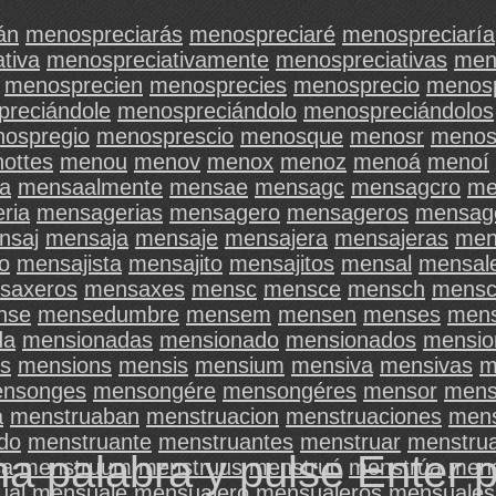
án
menospreciarás
menospreciaré
menospreciaría
tiva
menospreciativamente
menospreciativas
men
menosprecien
menosprecies
menosprecio
menosp
reciándole
menospreciándolo
menospreciándolos
ospregio
menosprescio
menosque
menosr
menos
ottes
menou
menov
menox
menoz
menoá
menoí
a
mensaalmente
mensae
mensagc
mensagcro
me
ria
mensagerias
mensagero
mensageros
mensag
nsaj
mensaja
mensaje
mensajera
mensajeras
men
o
mensajista
mensajito
mensajitos
mensal
mensal
saxeros
mensaxes
mensc
mensce
mensch
mensc
nse
mensedumbre
mensem
mensen
menses
mens
da
mensionadas
mensionado
mensionados
mensio
s
mensions
mensis
mensium
mensiva
mensivas
m
nsonges
mensongére
mensongéres
mensor
mens
a
menstruaban
menstruacion
menstruaciones
mens
do
menstruante
menstruantes
menstruar
menstru
na palabra y pulse Enter 
sa
menstruum
menstruus
menstruó
menstrúa
mens
ual
mensuale
mensualero
mensualeros
mensuales