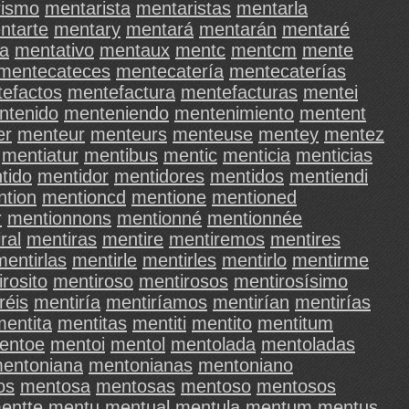
rismo
mentarista
mentaristas
mentarla
ntarte
mentary
mentará
mentarán
mentaré
va
mentativo
mentaux
mentc
mentcm
mente
mentecateces
mentecatería
mentecaterías
efactos
mentefactura
mentefacturas
mentei
ntenido
menteniendo
mentenimiento
mentent
er
menteur
menteurs
menteuse
mentey
mentez
mentiatur
mentibus
mentic
menticia
menticias
tido
mentidor
mentidores
mentidos
mentiendi
tion
mentioncd
mentione
mentioned
r
mentionnons
mentionné
mentionnée
ral
mentiras
mentire
mentiremos
mentires
mentirlas
mentirle
mentirles
mentirlo
mentirme
rosito
mentiroso
mentirosos
mentirosísimo
réis
mentiría
mentiríamos
mentirían
mentirías
mentita
mentitas
mentiti
mentito
mentitum
entoe
mentoi
mentol
mentolada
mentoladas
entoniana
mentonianas
mentoniano
os
mentosa
mentosas
mentoso
mentosos
entte
mentu
mentual
mentula
mentum
mentus