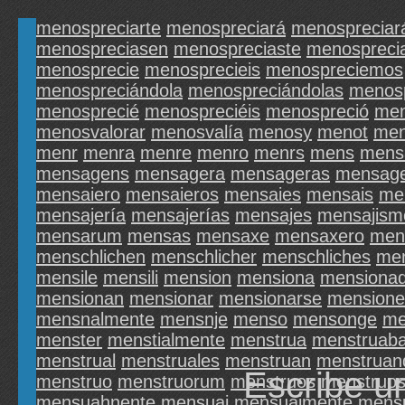
menospreciarte
menospreciará
menospreciar
menospreciasen
menospreciaste
menosprecia
menosprecie
menosprecieis
menospreciemos
menospreciándola
menospreciándolas
menosp
menosprecié
menospreciéis
menospreció
men
menosvalorar
menosvalía
menosy
menot
men
menr
menra
menre
menro
menrs
mens
mens
mensagens
mensagera
mensageras
mensage
mensaiero
mensaieros
mensaies
mensais
me
mensajería
mensajerías
mensajes
mensajism
mensarum
mensas
mensaxe
mensaxero
men
menschlichen
menschlicher
menschliches
me
mensile
mensili
mension
mensiona
mensiona
mensionan
mensionar
mensionarse
mensione
mensnalmente
mensnje
menso
mensonge
me
menster
menstialmente
menstrua
menstruab
menstrual
menstruales
menstruan
menstruan
Escribe u
menstruo
menstruorum
menstruos
menstruo
mensuahnente
mensuai
mensuaimente
mens