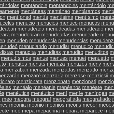
tándolas
mentándole
mentándoles
mentándolo
me
eamente
mentáneas
mentáneo
mentáramos
ment
íon
mentíoned
mentís
mentísima
mentísimo
ment
uceles
menucio
menucios
menuco
menucos
menu
deaban
menudeada
menudeadas
menudeado
men
eara
menudearan
menudearlas
menudearle
menud
en
menuden
menudencia
menudencias
menudenz
enudeó
menudiando
menudiar
menudico
menudic
distas
menudita
menuditas
menudito
menuditos
m
menudísimos
menue
menues
menuet
menuetto
m
uto
menutos
menuts
menuza
menuzos
menv
men
ba
menzaban
menzada
menzadas
menzado
menz
enzarán
menzaré
menzaría
menzase
menziesii
m
ionare
menzionata
menzionate
menzionati
menzio
ales
menéalo
menéanle
menéanos
menéate
men
és
menéutica
menéutico
mení
meníe
meníngea
m
s
meo
meogra
meograf
meografiada
meografiado
nes
meonia
meonio
meonios
meons
meoor
meoos
eote
mep
mepa
mepacrina
mepara
meparece
mep