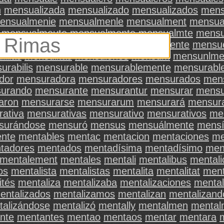
n
mensualizada
mensualizado
mensualizados
mens
ensualmenie
mensualmenle
mensualment
mensua
mensualmeute
mensualmonte
mensualmte
mensu
uario
mensuarios
mensuat
mensuaímente
mensu
illas
mensulitas
mensulones
mensum
mensunlme
urabilis
mensurable
mensurablemente
mensurabl
dor
mensuradora
mensuradores
mensurados
men
urando
mensurante
mensurantur
mensurar
mensu
aron
mensurarse
mensurarum
mensurará
mensur
ativa
mensurativas
mensurativo
mensurativos
me
surándose
mensuró
mensus
mensuálmente
mens
nte
mentables
mentac
mentacion
mentaciones
me
tadores
mentados
mentadísima
mentadísimo
men
mentalement
mentales
mentali
mentalibus
mentali
os
mentalista
mentalistas
mentalita
mentalitat
ment
ités
mentaliza
mentalizaba
mentalizaciones
mental
entalizados
mentalizamos
mentalizan
mentalizand
talizándose
mentalizó
mentally
mentalmen
mental
nte
mentantes
mentao
mentaos
mentar
mentara