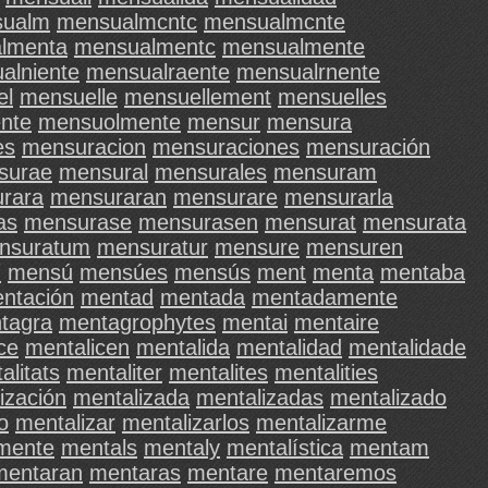
ualm
mensualmcntc
mensualmcnte
lmenta
mensualmentc
mensualmente
alniente
mensualraente
mensualrnente
el
mensuelle
mensuellement
mensuelles
nte
mensuolmente
mensur
mensura
es
mensuracion
mensuraciones
mensuración
surae
mensural
mensurales
mensuram
rara
mensuraran
mensurare
mensurarla
as
mensurase
mensurasen
mensurat
mensurata
nsuratum
mensuratur
mensure
mensuren
í
mensú
mensúes
mensús
ment
menta
mentaba
ntación
mentad
mentada
mentadamente
tagra
mentagrophytes
mentai
mentaire
ce
mentalicen
mentalida
mentalidad
mentalidade
alitats
mentaliter
mentalites
mentalities
ización
mentalizada
mentalizadas
mentalizado
o
mentalizar
mentalizarlos
mentalizarme
mente
mentals
mentaly
mentalística
mentam
mentaran
mentaras
mentare
mentaremos