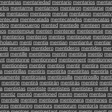
mentarias
mentariedad
mentario
mentarios
menta
rlos
mentarme
mentarnos
mentaron
mentarse
me
se
mentasen
mentaste
mentat
mentation
mentati
entecata
mentecatada
mentecatadas
mentecatas
ebro
mentecuerpo
mented
mentede
menteen
ment
mos
mentemque
menten
mentener
mentenerse
me
o
menterios
menteros
mentes
mentesque
mentest
holatum
menti
mentia
mentian
mentiantur
mentiar
ente
mentidas
mentidero
mentideros
mentides
men
ntii
mentille
mentimos
mentin
mentina
mentio
men
nt
mentionne
mentionned
mentionnent
mentionne
e
mentionées
mentior
mentios
mentir
mentira
menti
la
mentirillas
mentiris
mentirita
mentiritas
mentirla
osamente
mentirosas
mentirosilla
mentirosillo
menti
mentirte
mentirá
mentirán
mentirás
mentiré
menti
ta
mentistas
mentiste
mentisteis
mentistes
mentit
mentiz
mentió
mentloned
mentn
mento
mentoa
m
mentole
menton
mentona
mentonera
mentones
m
ores
mentoring
mentors
mentorum
mentoría
ment
ntre
mentres
mentrestant
mentros
ments
mentt
m