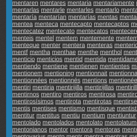
mentaren
mentares
mentaria
mentariamente
mentarlas
mentarle
mentarles
mentarlo
menta
mentaría
mentarían
mentarías
mentas
menta
mentea
menteca
mentecapto
mentecaptos
m
mentecatez
mentecato
mentecatos
mentecer
menteis
mentel
mentem
mentemente
mente
menteque
menter
mentera
menteras
menteri
mentf
mentha
menthae
menthe
menthol
ment
menticio
menticios
mentid
mentida
mentidam
mentiendo
mentiene
mentienen
mentientes
me
mentionem
mentioning
mentionnait
mentionna
mentionnées
mentionnés
mentions
mentioné
mentiri
mentiria
mentirijilla
mentirijillas
mentiril
mentirnos
mentiro
mentiros
mentirosa
mentir
mentirosísimos
mentirota
mentirotas
mentirse
mentis
mentises
mentismo
mentisque
mentis
mentitur
mentitus
mentiu
mentium
mentiuntur
mentolado
mentolados
mentolato
mentolatum
mentonianos
mentor
mentora
mentoras
ment
mentovarius
mentp
mentr
mentra
mentras
me