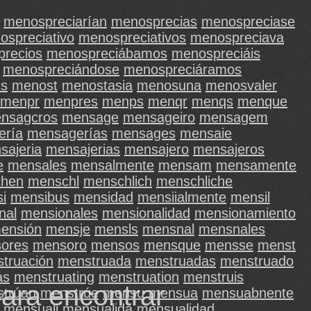
menospreciarían
menosprecias
menospreciase
ospreciativo
menospreciativos
menospreciava
recios
menospreciábamos
menospreciáis
menospreciándose
menospreciáramos
s
menost
menostasia
menosuna
menosvaler
menpr
menpres
menps
menqr
menqs
menque
nsagcros
mensage
mensageiro
mensagem
ería
mensagerías
mensages
mensaie
sajeria
mensajerias
mensajero
mensajeros
e
mensales
mensalmente
mensam
mensamente
hen
menschl
menschlich
menschliche
i
mensibus
mensidad
mensiialmente
mensil
nal
mensionales
mensionalidad
mensionamiento
ensión
mensje
mensls
mensnal
mensnales
ores
mensoro
mensos
mensque
mensse
menst
truación
menstruada
menstruadas
menstruado
as
menstruating
menstruation
menstruis
para encontrar
trúan
menstrúe
mensu
mensua
mensuabnente
mensuali
mensualida
mensualidad