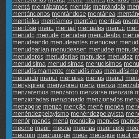
mentá
mentábamos
mentáis
mentándola
men
mentándonos
mentándose
mentánea
mentán
mentíales
mentíamos
mentían
mentías
ment
mentóse
menu
menual
menuales
menuc
men
menudc
menude
menudea
menudeaba
menu
menudeando
menudeantes
menudear
menud
menudearían
menudeasen
menudee
menude
menuderos
menuderías
menudes
menudez
m
menudisima
menudisimas
menudisimos
menu
menudísimamente
menudísimas
menudísimo
menundo
menur
menures
menus
menut
men
menysprear
menyspreu
menz
menza
menza
menzaremos
menzaron
menzarse
menzará
m
menzionadas
menzionado
menzionados
menz
menzogne
menzó
menção
mené
menéa
mené
menéndezpelayismo
menéndezpelayista
men
menór
menós
menú
menúdita
menúes
menú
meome
meon
meona
meonas
meoncete
meo
meorum
meorumque
meos
meosque
meot
m