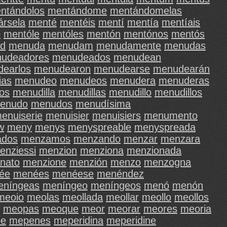
ntándolos
mentándome
mentándomelas
ársela
menté
mentéis
mentí
mentía
mentíais
ó
mentóle
mentóles
mentón
mentónos
mentós
d
menuda
menudam
menudamente
menudas
udeadores
menudeados
menudean
earlos
menudearon
menudearse
menudearán
ias
menudeo
menudeos
menudera
menuderas
os
menudilla
menudillas
menudillo
menudillos
enudo
menudos
menudísima
enuiserie
menuisier
menuisiers
menumento
w
meny
menys
menyspreable
menyspreada
ados
menzamos
menzando
menzar
menzara
enziessi
menzion
menziona
menzionada
nato
menzione
menzión
menzo
menzogna
ée
menées
menéese
menéndez
eníngeas
meníngeo
meníngeos
menó
menón
meoio
meolas
meollada
meollar
meollo
meollos
meopas
meoque
meor
meorar
meores
meoria
e
mepenes
meperidina
meperidine