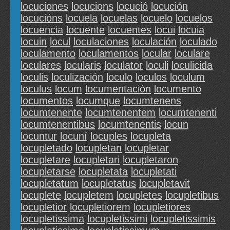
locuciones
locucions
locució
locución
locucións
locuela
locuelas
locuelo
locuelos
locuencia
locuente
locuentes
locui
locuia
locuin
locul
loculaciones
loculación
loculado
loculamento
loculamentos
locular
loculare
loculares
locularis
loculator
loculi
loculicida
loculis
loculización
loculo
loculos
loculum
loculus
locum
locumentación
locumento
locumentos
locumque
locumtenens
locumtenente
locumtenentem
locumtenenti
locumtenentibus
locumtenentis
locun
locuntur
locuní
locuples
locupleta
locupletado
locupletan
locupletar
locupletare
locupletari
locupletaron
locupletarse
locupletata
locupletati
locupletatum
locupletatus
locupletavit
locuplete
locupletem
locupletes
locupletibus
locupletior
locupletiorem
locupletiores
locupletissima
locupletissimi
locupletissimis