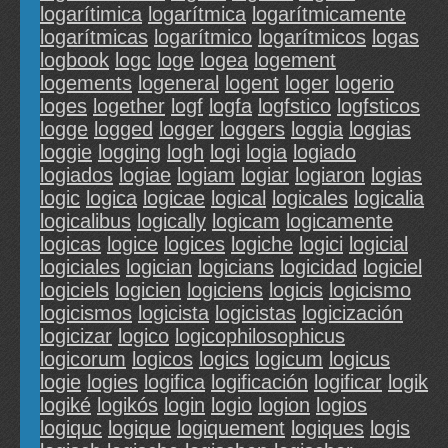
logarítimica
logarítmica
logarítmicamente
logarítmicas
logarítmico
logarítmicos
logas
logbook
logc
loge
logea
logement
logements
logeneral
logent
loger
logerio
loges
logether
logf
logfa
logfstico
logfsticos
logge
logged
logger
loggers
loggia
loggias
loggie
logging
logh
logi
logia
logiado
logiados
logiae
logiam
logiar
logiaron
logias
logic
logica
logicae
logical
logicales
logicalia
logicalibus
logically
logicam
logicamente
logicas
logice
logices
logiche
logici
logicial
logiciales
logician
logicians
logicidad
logiciel
logiciels
logicien
logiciens
logicis
logicismo
logicismos
logicista
logicistas
logicización
logicizar
logico
logicophilosophicus
logicorum
logicos
logics
logicum
logicus
logie
logies
logifica
logificación
logificar
logik
logiké
logikós
login
logio
logion
logios
logiquc
logique
logiquement
logiques
logis