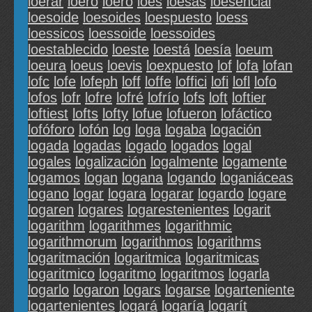
loerar
loero
loeró
loes
loesas
loesencial
loesoide
loesoides
loespuesto
loess
loessicos
loessoide
loessoides
loestablecido
loeste
loestá
loesía
loeum
loeura
loeus
loevis
loexpuesto
lof
lofa
lofan
lofc
lofe
lofeph
loff
loffe
loffici
lofi
lofl
lofo
lofos
lofr
lofre
lofré
lofrío
lofs
loft
loftier
loftiest
lofts
lofty
lofue
lofueron
lofáctico
lofóforo
lofón
log
loga
logaba
logación
logada
logadas
logado
logados
logal
logales
logalización
logalmente
logamente
logamos
logan
logana
logando
loganiáceas
logano
logar
logara
logarar
logardo
logare
logaren
logares
logarestenientes
logarit
logarithm
logarithmes
logarithmic
logarithmorum
logarithmos
logarithms
logaritmación
logaritmica
logaritmicas
logaritmico
logaritmo
logaritmos
logarla
logarlo
logaron
logars
logarse
logarteniente
logartenientes
logará
logaría
logarít