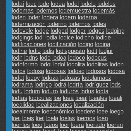
lodaí
lodc
lode
lodea
lodel
lodelo
lodelos
lodemas
lodemos
lodemuestra
lodemás
loden
loder
lodera
lodern
loderna
lodernización
loderno
lodernos
lodes
lodevole
lodge
lodged
lodger
lodges
lodging
lodgings
lodi
lodia
lodice
lodicho
lodide
lodificaciones
lodificación
lodigo
lodina
lodine
lodio
lodis
lodispuesto
lodit
lodjur
lodn
lodns
lodo
lodoa
lodoco
lodocus
lodoformo
lodoi
lodol
lodolita
lodolitas
lodon
lodos
lodosa
lodosas
lodoso
lodosos
lodosá
lodot
lodoy
lodoza
lodozas
lodołamacz
lodrama
lodrigo
lodrá
lodría
lodríguez
lods
lodu
lodum
loduro
loduros
lodus
lodía
lodías
lodículas
loe
loea
loeal
loeales
loeali
loealidad
loealizaciones
loealización
loealmente
loeconómico
loedere
loee
loego
loei
loeis
loel
loela
loelas
loemos
loen
loenles
loeo
loeos
loer
loera
loerado
loeran