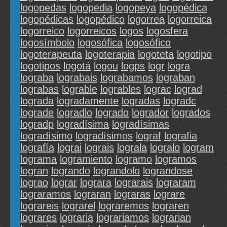
logopedas
logopedia
logopeya
logopédica
logopédicas
logopédico
logorrea
logorreica
logorreico
logorreicos
logos
logosfera
logosímbolo
logosófica
logosófico
logoterapeuta
logoterapia
logoteta
logotipo
logotipos
logotá
logou
logps
logr
logra
lograba
lograbais
lograbamos
lograban
lograbas
lograble
logrables
lograc
lograd
lograda
logradamente
logradas
logradc
lograde
logradlo
logrado
logrador
logrados
logradp
logradísima
logradísimas
logradísimo
logradísimos
lograf
lografia
lografía
lograi
lograis
lograla
logralo
logram
lograma
logramiento
logramo
logramos
logran
logrando
lograndolo
lograndose
lograo
lograr
lograra
lograrais
lograram
lograramos
lograran
lograras
lograre
lograreis
lograrel
lograremos
lograren
lograres
lograria
lograriamos
lograrian