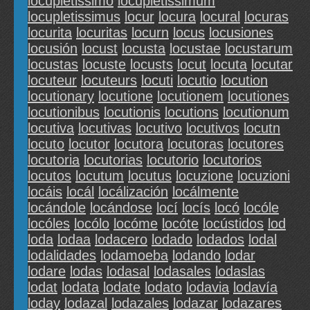
locupletissimo
locupletissimum
locupletissimus
locur
locura
locural
locuras
locurita
locuritas
locurn
locus
locusiones
locusión
locust
locusta
locustae
locustarum
locustas
locuste
locusts
locut
locuta
locutar
locuteur
locuteurs
locuti
locutio
locution
locutionary
locutione
locutionem
locutiones
locutionibus
locutionis
locutions
locutionum
locutiva
locutivas
locutivo
locutivos
locutn
locuto
locutor
locutora
locutoras
locutores
locutoria
locutorias
locutorio
locutorios
locutos
locutum
locutus
locuzione
locuzioni
locáis
locál
locálización
locálmente
locándole
locándose
locí
locís
locó
locóle
locóles
locólo
locóme
locóte
locústidos
lod
loda
lodaa
lodacero
lodado
lodados
lodal
lodalidades
lodamoeba
lodando
lodar
lodare
lodas
lodasal
lodasales
lodaslas
lodat
lodata
lodate
lodato
lodavia
lodavía
loday
lodazal
lodazales
lodazar
lodazares