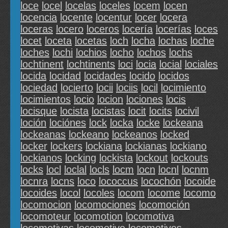
loce
locel
locelas
loceles
locem
locen
locencia
locente
locentur
locer
locera
loceras
locero
loceros
locería
locerías
loces
locet
loceta
locetas
loch
locha
lochas
loche
loches
lochi
lochios
locho
lochos
lochs
lochtinent
lochtinents
loci
locia
locial
lociales
locida
locidad
locidades
locido
locidos
lociedad
locierto
locii
lociis
locil
locimiento
locimientos
locio
locion
lociones
locis
locisque
locista
locistas
locit
locits
locivil
loción
lociónes
lock
locka
locke
lockeana
lockeanas
lockeano
lockeanos
locked
locker
lockers
lockiana
lockianas
lockiano
lockianos
locking
lockista
lockout
lockouts
locks
locl
loclal
locls
locm
locn
locnl
locnm
locnra
locns
loco
lococcus
locochón
locoide
locoides
locol
locoles
locom
locome
locomo
locomocion
locomociones
locomoción
locomoteur
locomotion
locomotiva