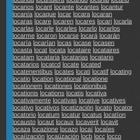
locanos
locant
locante
locantes
locantur
locanía
locaque
locar
locara
locaran
locaras
locare
locaren
locares
locari
locarla
locarlas
locarle
locarles
locarlo
locarlos
locarme
locaron
locarse
locará
locarán
locaría
locarían
locas
locase
locasen
locasta
locat
locata
locataire
locataires
locatam
locataria
locatarias
locatario
locatarios
locatcd
locate
located
locatenentibus
locates
locati
locatif
locating
locatio
location
locational
locatione
locationem
locationes
locationibus
locationis
locations
locatis
locativa
locativamente
locativas
locative
locatives
locativo
locativos
locatización
locato
locator
locatorio
locatum
locatur
locatus
locatíon
locausto
locaut
locaux
locaverit
locavit
locaza
locazione
locazo
locaí
locaíes
locaíización
locaüzación
locb
locc
locco