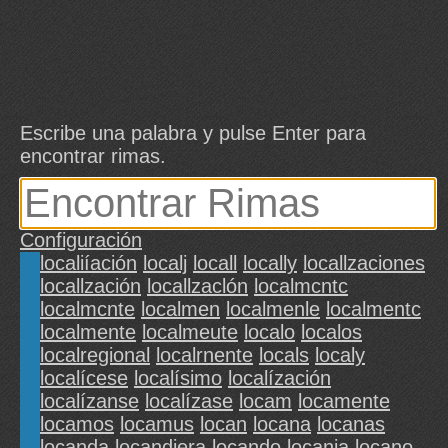
Escribe una palabra y pulse Enter para
encontrar rimas.
Configuración
localiíación
localj
locall
locally
locallzaciones
locallzación
locallzaclón
localmcntc
localmcnte
localmen
localmenle
localmentc
localmente
localmeute
localo
localos
localregional
localrnente
locals
localy
localícese
localísimo
localízación
localízanse
localízase
locam
locamente
locamos
locamus
locan
locana
locanas
locanda
locandiera
locando
locania
locano