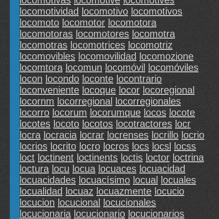
locomotivas
locomotive
locomotives
locomotividad
locomotivo
locomotivos
locomoto
locomotor
locomotora
locomotoras
locomotores
locomotra
locomotras
locomotrices
locomotriz
locomovibles
locomovilidad
locomozione
locomtora
locomun
locomóvil
locomóviles
locon
locondo
loconte
locontrario
loconveniente
locoque
locor
locoregional
locornm
locorregional
locorregionales
locorro
locorum
locorumque
locos
locote
locotes
locoto
locotos
locotractores
locr
locra
locracia
locrar
locrenses
locrillo
locrio
locrios
locrito
locro
locros
locs
locsl
locss
loct
loctinent
loctinents
loctis
loctor
loctrina
loctura
locu
locua
locuaces
locuacidad
locuacidades
locuacísimo
locual
locuales
locualidad
locuaz
locuazmente
locucio
locucion
locucional
locucionales
locucionaria
locucionario
locucionarios