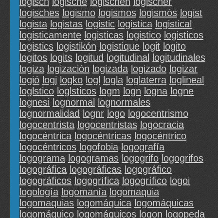
logisch
logische
logischen
logischer
logisches
logismo
logismos
logismós
logist
logista
logistas
logistic
logistica
logistical
logisticamente
logisticas
logistico
logisticos
logistics
logistikón
logistique
logit
logito
logitos
logits
logitud
logitudinal
logitudinales
logiza
logización
logizada
logizado
logizar
logió
logj
logko
logl
logla
loglaterra
loglineal
loglstico
loglsticos
logm
logn
logna
logne
lognesi
lognormal
lognormales
lognormalidad
lognr
logo
logocentrismo
logocentrista
logocentristas
logocracia
logocéntrica
logocéntricas
logocéntrico
logocéntricos
logofobia
logografía
logograma
logogramas
logogrifo
logogrifos
logográfica
logográficas
logográfico
logográficos
logogrífica
logogrífico
logoi
logología
logomanía
logomaquia
logomaquias
logomáquica
logomáquicas
logomáquico
logomáquicos
logon
logopeda