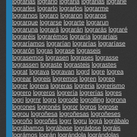
lograrias
logrario
lograrla
lograrlas
lograrle
lograrles
lograrlo
lograrlos
lograrme
lograrnos
lograro
lograron
lograros
lograrque
lograrse
lograrte
lograrun
lograruna
logrará
lograrán
lograrás
lograré
lograréis
lograrémos
lograría
lograríais
lograríamos
lograrían
lograrías
lograríase
lograrón
logras
lograse
lograseis
lograsemos
lograsen
lograses
lograsse
lograssen
lograste
lograsteis
lograstes
lograt
lograva
logravan
logrd
logre
logrea
logrear
logreis
logremos
logren
logreo
logrer
logrera
logreras
logreria
logrerismo
logrero
logreros
logrería
logrerías
logres
logri
logrnr
logro
logrode
logrolling
logrona
logrones
logronés
logror
logros
logrose
logrou
logroñesa
logroñesas
logroñeses
logroño
logroñés
logrr
logru
lográ
lográbalo
lográbamos
lográbase
lográdose
lográis
lográmos
lográn
lográndola
lográndolas