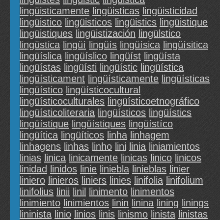
lingüisticamente
lingüisticas
lingüisticidad
lingüistico
lingüisticos
lingüistics
lingüistique
lingüistiques
lingüistización
lingülstico
lingüstica
lingüí
lingüís
lingüísica
lingüísitica
lingüíslica
lingüíslico
lingüíst
lingüísta
lingüístas
lingüísti
lingüístic
lingüística
lingüísticament
lingüísticamente
lingüísticas
lingüístico
lingüísticocultural
lingüísticoculturales
lingüísticoetnográfico
lingüísticoliteraria
lingüísticos
lingüístics
lingüístique
lingüístiques
lingüístíco
lingüítica
lingüíticos
linha
linhagem
linhagens
linhas
linho
lini
linia
liniamientos
linias
linica
linicamente
linicas
linico
linicos
linidad
linidos
linie
liniebla
linieblas
linier
liniero
linieros
liniers
linies
linifolia
linifolium
linifolius
linii
linil
linimento
linimentos
linimiento
linimientos
linin
linina
lining
linings
lininista
linio
linios
linis
linismo
linista
linistas