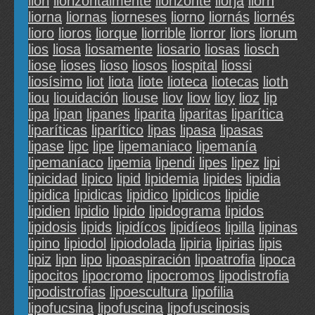
liori
liorizontalmente
liorizonte
liorja
liorn
liorna
liornas
liorneses
liorno
liornás
liornés
lioro
lioros
liorque
liorrible
liorror
liors
liorum
lios
liosa
liosamente
liosario
liosas
liosch
liose
lioses
lioso
liosos
liospital
liossi
liosísimo
liot
liota
liote
lioteca
liotecas
lioth
liou
liouidación
liouse
liov
liow
lioy
lioz
lip
lipa
lipan
lipanes
liparita
liparitas
liparítica
liparíticas
liparítico
lipas
lipasa
lipasas
lipase
lipc
lipe
lipemaniaco
lipemanía
lipemaníaco
lipemia
lipendi
lipes
lipez
lipi
lipicidad
lipico
lipid
lipidemia
lipides
lipidia
lipidica
lipidicas
lipidico
lipidicos
lipidie
lipidien
lipidio
lipido
lipidograma
lipidos
lipidosis
lipids
lipidícos
lipidíeos
lipilla
lipinas
lipino
lipiodol
lipiodolada
lipiria
lipirias
lipis
lipiz
lipn
lipo
lipoaspiración
lipoatrofia
lipoca
lipocitos
lipocromo
lipocromos
lipodistrofia
lipodistrofias
lipoescultura
lipofilia
lipofucsina
lipofuscina
lipofuscinosis