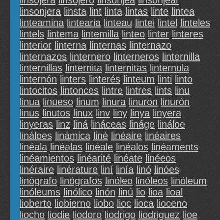
linsojera
linsojero
linsonjea
linsonjear
linsonjera
linsta
lint
linta
lintas
linte
lintea
linteamina
lintearia
linteau
lintei
lintel
linteles
lintels
lintema
lintemilla
linteo
linter
linteres
linterior
linterna
linternas
linternazo
linternazos
linternero
linterneros
linternilla
linternillas
linternita
linternitas
linternula
linternón
linters
linterés
linteum
linti
linto
lintocitos
lintonces
lintre
lintres
lints
linu
linua
linueso
linum
linura
linuron
linurón
linus
linutos
linux
linv
liny
linya
linyera
linyeras
linz
liná
lináceas
lináge
lináloe
lináloes
linámica
liné
linéaire
linéaires
linéala
linéalas
linéale
linéalos
linéaments
linéamientos
linéarité
linéate
linéeos
linéraire
linérature
liní
linía
linó
linóes
linógrafo
linógrafos
linóleo
linóleos
linóleum
linóleums
linólico
linón
linú
lio
lioa
lioal
lioberto
liobierno
liobo
lioc
lioca
lioceno
liocho
liodie
liodoro
liodrigo
liodriguez
lioe