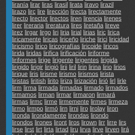
liranía
lirar
liras
lirasil
lirata
liravo
lirazil
lirazo
lirc
lire
lirección
lirecta
lirectamente
lirecto
lirector
lirectos
liren
lirencia
lirenes
lirer
lireraria
lireratura
lires
liretaña
lireve
lirez
lirgar
lirgo
liri
liria
lirial
lirias
liric
lirica
liricamente
liricas
liriceño
liriche
lirici
liricidad
liricismo
lirico
liricografías
liricoide
liricos
lirida
liridas
lirifica
lirificación
liriforme
liriformes
lirige
lirigente
lirigentes
lirigida
lirigido
lirigir
lirigió
lirii
liril
lirin
lirina
lirio
lirios
lirique
liris
lirisme
lirismo
lirismos
lirista
liristas
liritish
lirito
liriza
lirización
lirió
lirl
lirle
lirm
lirma
lirmada
lirmadas
lirmado
lirmados
lirmamos
lirman
lirmar
lirmaron
lirmará
lirmas
lirmc
lirme
lirmemente
lirmes
lirmeza
lirmo
lirmpo
lirmó
lirn
lirni
liro
lirolay
liron
lironda
lirondamente
lirondas
lirondo
lirondos
lirones
liront
liros
lirown
lirr
lirre
lirs
lirse
lirst
lirt
lirta
lirtad
liru
lirva
lirve
lirven
lirá