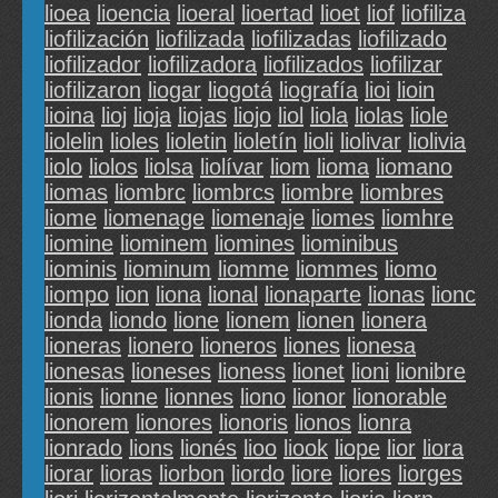
lioea
lioencia
lioeral
lioertad
lioet
liof
liofiliza
liofilización
liofilizada
liofilizadas
liofilizado
liofilizador
liofilizadora
liofilizados
liofilizar
liofilizaron
liogar
liogotá
liografía
lioi
lioin
lioina
lioj
lioja
liojas
liojo
liol
liola
liolas
liole
liolelin
lioles
lioletin
lioletín
lioli
liolivar
liolivia
liolo
liolos
liolsa
liolívar
liom
lioma
liomano
liomas
liombrc
liombrcs
liombre
liombres
liome
liomenage
liomenaje
liomes
liomhre
liomine
liominem
liomines
liominibus
liominis
liominum
liomme
liommes
liomo
liompo
lion
liona
lional
lionaparte
lionas
lionc
lionda
liondo
lione
lionem
lionen
lionera
lioneras
lionero
lioneros
liones
lionesa
lionesas
lioneses
lioness
lionet
lioni
lionibre
lionis
lionne
lionnes
liono
lionor
lionorable
lionorem
lionores
lionoris
lionos
lionra
lionrado
lions
lionés
lioo
liook
liope
lior
liora
liorar
lioras
liorbon
liordo
liore
liores
liorges