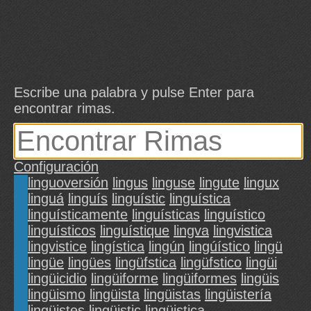
Escribe una palabra y pulse Enter para
encontrar rimas.
Configuración
linguoversión
lingus
linguse
lingute
lingux
linguá
linguís
linguístic
linguística
linguísticamente
linguísticas
linguístico
linguísticos
linguístique
lingva
lingvistica
lingvistice
lingística
lingún
lingúístico
lingü
lingüe
lingües
lingüfstica
lingüfstico
lingüi
lingüicidio
lingüiforme
lingüiformes
lingüis
lingüismo
lingüista
lingüistas
lingüistería
lingüistes
lingüistic
lingüistica