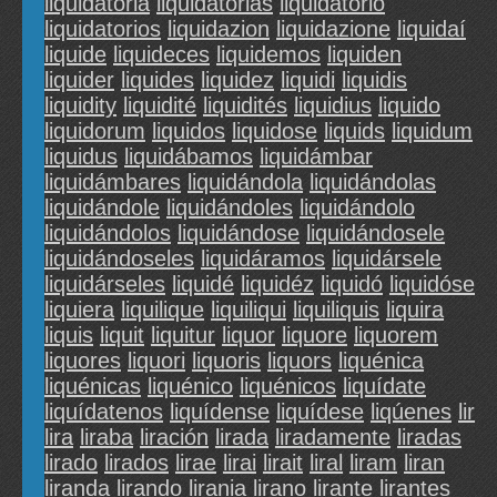
liquidatoria
liquidatorias
liquidatorio
liquidatorios
liquidazion
liquidazione
liquidaí
liquide
liquideces
liquidemos
liquiden
liquider
liquides
liquidez
liquidi
liquidis
liquidity
liquidité
liquidités
liquidius
liquido
liquidorum
liquidos
liquidose
liquids
liquidum
liquidus
liquidábamos
liquidámbar
liquidámbares
liquidándola
liquidándolas
liquidándole
liquidándoles
liquidándolo
liquidándolos
liquidándose
liquidándosele
liquidándoseles
liquidáramos
liquidársele
liquidárseles
liquidé
liquidéz
liquidó
liquidóse
liquiera
liquilique
liquiliqui
liquiliquis
liquira
liquis
liquit
liquitur
liquor
liquore
liquorem
liquores
liquori
liquoris
liquors
liquénica
liquénicas
liquénico
liquénicos
liquídate
liquídatenos
liquídense
liquídese
liqúenes
lir
lira
liraba
liración
lirada
liradamente
liradas
lirado
lirados
lirae
lirai
lirait
liral
liram
liran
liranda
lirando
lirania
lirano
lirante
lirantes