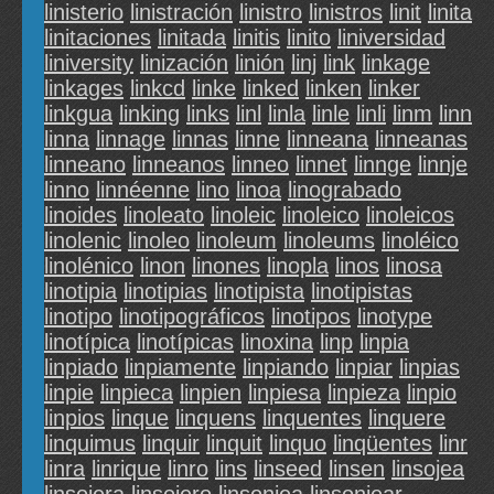
linisterio
linistración
linistro
linistros
linit
linita
linitaciones
linitada
linitis
linito
liniversidad
liniversity
linización
linión
linj
link
linkage
linkages
linkcd
linke
linked
linken
linker
linkgua
linking
links
linl
linla
linle
linli
linm
linn
linna
linnage
linnas
linne
linneana
linneanas
linneano
linneanos
linneo
linnet
linnge
linnje
linno
linnéenne
lino
linoa
linograbado
linoides
linoleato
linoleic
linoleico
linoleicos
linolenic
linoleo
linoleum
linoleums
linoléico
linolénico
linon
linones
linopla
linos
linosa
linotipia
linotipias
linotipista
linotipistas
linotipo
linotipográficos
linotipos
linotype
linotípica
linotípicas
linoxina
linp
linpia
linpiado
linpiamente
linpiando
linpiar
linpias
linpie
linpieca
linpien
linpiesa
linpieza
linpio
linpios
linque
linquens
linquentes
linquere
linquimus
linquir
linquit
linquo
linqüentes
linr
linra
linrique
linro
lins
linseed
linsen
linsojea