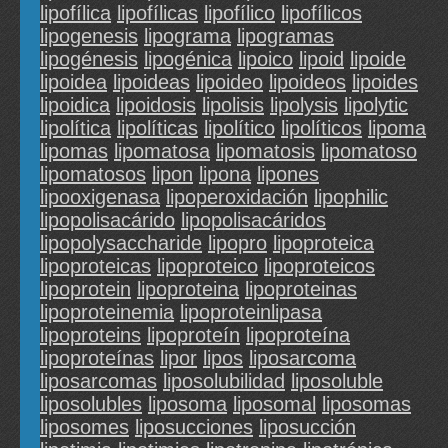
lipofílica
lipofílicas
lipofílico
lipofílicos
lipogenesis
lipograma
lipogramas
lipogénesis
lipogénica
lipoico
lipoid
lipoide
lipoidea
lipoideas
lipoideo
lipoideos
lipoides
lipoidica
lipoidosis
lipolisis
lipolysis
lipolytic
lipolítica
lipolíticas
lipolítico
lipolíticos
lipoma
lipomas
lipomatosa
lipomatosis
lipomatoso
lipomatosos
lipon
lipona
lipones
lipooxigenasa
lipoperoxidación
lipophilic
lipopolisacárido
lipopolisacáridos
lipopolysaccharide
lipopro
lipoproteica
lipoproteicas
lipoproteico
lipoproteicos
lipoprotein
lipoproteina
lipoproteinas
lipoproteinemia
lipoproteinlipasa
lipoproteins
lipoproteín
lipoproteína
lipoproteínas
lipor
lipos
liposarcoma
liposarcomas
liposolubilidad
liposoluble
liposolubles
liposoma
liposomal
liposomas
liposomes
liposucciones
liposucción