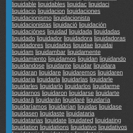
liquidable
liquidables
liquidac
liquidaci
liquidacio
liquidacion
liquidaciones
liquidacionismo
liquidacionista
liquidacionistas
liquidació
liquidación
liquidaciónes
liquidad
liquidada
liquidadas
liquidado
liquidador
liquidadora
liquidadoras
liquidadores
liquidados
liquidae
liquidai
liquidam
liquidambar
liquidamente
liquidamiento
liquidamos
liquidan
liquidando
liquidandose
liquidante
liquidar
liquidara
liquidaran
liquidare
liquidaremos
liquidaren
liquidaria
liquidarla
liquidarlas
liquidarle
liquidarles
liquidarlo
liquidarlos
liquidarme
liquidarnos
liquidaron
liquidarse
liquidarte
liquidará
liquidarán
liquidaré
liquidaría
liquidaríamos
liquidarían
liquidas
liquidase
liquidasen
liquidaste
liquidataria
liquidatarias
liquidate
liquidated
liquidating
liquidation
liquidations
liquidativo
liquidativos