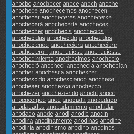
anocbe
anocbecer
anoce
anoch
anoche
anochece
anochecemos
anochecen
anochecer
anocheceres
anochecerse
anochecerá
anochecería
anocheces
anochecher
anochecia
anochecida
anochecidas
anochecido
anochecidos
anocheciendo
anocheciera
anocheciere
anochecieron
anocheciese
anocheciesse
anochecimiento
anochecimos
anochecio
anocheció
anochecí
anochecía
anochecían
anocher
anochesca
anochescer
anochescido
anochesciendo
anochese
anocheser
anochezca
anochezco
anochezer
anocheziendo
anochi
anoco
anococcígeo
anod
anodada
anodadado
anodadados
anodadamiento
anodadar
anodado
anode
anodi
anodic
anodin
anodina
anodinamente
anodinas
anodine
anodinia
anodinismo
anodino
anodinos