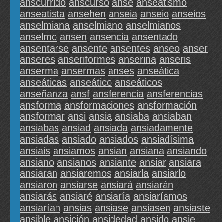
anscurrido
anscurso
anse
anseatismo
anseatista
ansehen
anseia
anseio
anseios
anselmiana
anselmiano
anselmianos
anselmo
ansen
ansencia
ansentado
ansentarse
ansente
ansentes
anseo
anser
anseres
anseriformes
anserina
anseris
anserma
ansermas
anses
anseática
anseáticas
anseático
anseáticos
anseñanza
ansf
ansferencia
ansferencias
ansforma
ansformaciones
ansformación
ansformar
ansi
ansia
ansiaba
ansiaban
ansiabas
ansiad
ansiada
ansiadamente
ansiadas
ansiado
ansiados
ansiadísima
ansiais
ansiamos
ansian
ansiana
ansiando
ansiano
ansianos
ansiante
ansiar
ansiara
ansiaran
ansiaremos
ansiarla
ansiarlo
ansiaron
ansiarse
ansiará
ansiarán
ansiarás
ansiaré
ansiaría
ansiaríamos
ansiarían
ansias
ansiase
ansiasen
ansiaste
ansible
ansición
ansidedad
ansido
ansie