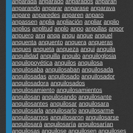
anparada
anparado
anparados
anparan
anparando
anparar
anparase
anparava
anpare
anparedes
anparen
anparo
anpassen
anplia
anpliación
anpliar
anplio
anplios
anplitud
anplo
anpo
anpollas
anpor
anpuero
anq
anqa
anqu
anque
anquel
anquenta
anquento
anquera
anqueras
anques
anqueta
anqueza
anqui
anquila
anquilidad
anquilla
anquilo
anquiloglosia
anquilopoyética
anquilos
anquilosa
anquilosaba
anquilosaban
anquilosada
anquilosadas
anquilosado
anquilosador
anquilosadora
anquilosados
anquilosamiento
anquilosamientos
anquilosan
anquilosando
anquilosante
anquilosantes
anquilosar
anquilosara
anquilosarla
anquilosarlo
anquilosarme
anquilosarnos
anquilosaron
anquilosarse
anquilosará
anquilosaría
anquilosarían
anquilosas
anquilose
anquilosen
anquiloses