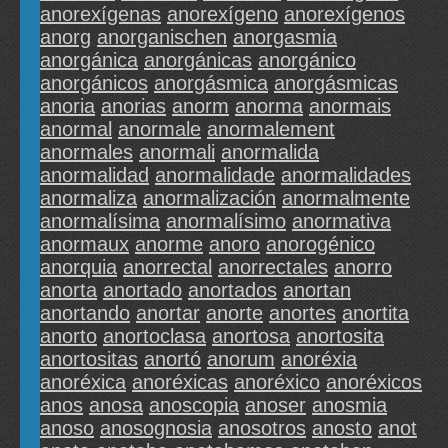
anorexígenas
anorexígeno
anorexígenos
anorg
anorganischen
anorgasmia
anorgánica
anorgánicas
anorgánico
anorgánicos
anorgásmica
anorgásmicas
anoria
anorias
anorm
anorma
anormais
anormal
anormale
anormalement
anormales
anormali
anormalida
anormalidad
anormalidade
anormalidades
anormaliza
anormalización
anormalmente
anormalísima
anormalísimo
anormativa
anormaux
anorme
anoro
anorogénico
anorquia
anorrectal
anorrectales
anorro
anorta
anortado
anortados
anortan
anortando
anortar
anorte
anortes
anortita
anorto
anortoclasa
anortosa
anortosita
anortositas
anortó
anorum
anoréxia
anoréxica
anoréxicas
anoréxico
anoréxicos
anos
anosa
anoscopia
anoser
anosmia
anoso
anosognosia
anosotros
anosto
anot