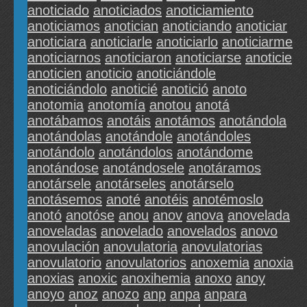
anoticiado
anoticiados
anoticiamiento
anoticiamos
anotician
anoticiando
anoticiar
anoticiara
anoticiarle
anoticiarlo
anoticiarme
anoticiarnos
anoticiaron
anoticiarse
anoticie
anoticien
anoticio
anoticiándole
anoticiándolo
anoticié
anotició
anoto
anotomia
anotomía
anotou
anotá
anotábamos
anotáis
anotámos
anotándola
anotándolas
anotándole
anotándoles
anotándolo
anotándolos
anotándome
anotándose
anotándosele
anotáramos
anotársele
anotárseles
anotárselo
anotásemos
anoté
anotéis
anotémoslo
anotó
anotóse
anou
anov
anova
anovelada
anoveladas
anovelado
anovelados
anovo
anovulación
anovulatoria
anovulatorias
anovulatorio
anovulatorios
anoxemia
anoxia
anoxias
anoxic
anoxihemia
anoxo
anoy
anoyo
anoz
anozo
anp
anpa
anpara