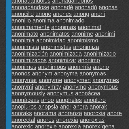
anonadándolos
anonadándonos
anonadándose
anonadé
anonadó
anonas
anoncillo
anone
anones
anong
anoni
anonillo
anonima
anonimado
anonimamente
anonimas
anonimat
anonimato
anonimatos
anonime
anonimi
anonimia
anonimidad
anonimismo
anonimista
anonimistas
anonimiza
anonimización
anonimizada
anonimizado
anonimizados
anonimizar
anonimo
anonimos
anonimous
anonimía
anono
anonos
anonym
anonyma
anonymas
anonymat
anonyme
anonymen
anonymes
anonymi
anonymity
anonymo
anonymous
anonymously
anonymus
anonácea
anonáceas
anoo
anopheles
anopluro
anopluros
anopsia
anor
anora
anorak
anoraks
anorama
anoranza
anorcxia
anore
anorectal
anores
anorexia
anorexias
anorexic
anorexie
anorexía
anorexígena