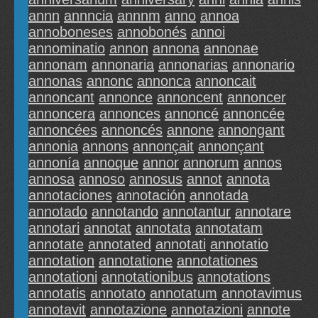
annn
annncia
annnm
anno
annoa
annoboneses
annobonés
annoi
annominatio
annon
annona
annonae
annonam
annonaria
annonarias
annonario
annonas
annonc
annonca
annoncait
annoncant
annonce
annoncent
annoncer
annoncera
annonces
annoncé
annoncée
annoncées
annoncés
annone
annongant
annonia
annons
annonçait
annonçant
annonía
annoque
annor
annorum
annos
annosa
annoso
annosus
annot
annota
annotaciones
annotación
annotada
annotado
annotando
annotantur
annotare
annotari
annotat
annotata
annotatam
annotate
annotated
annotati
annotatio
annotation
annotatione
annotationes
annotationi
annotationibus
annotations
annotatis
annotato
annotatum
annotavimus
annotavit
annotazione
annotazioni
annote