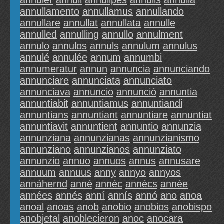
annuler
annuli
annulipes
annulis
annulla
annullamento
annullamus
annullando
annullare
annullat
annullata
annulle
annulled
annulling
annullo
annulment
annulo
annulos
annuls
annulum
annulus
annulé
annulée
annum
annumbi
annumeratur
annun
annuncia
annunciando
annunciare
annunciata
annunciato
annunciava
annuncio
annunció
annuntia
annuntiabit
annuntiamus
annuntiandi
annuntians
annuntiant
annuntiare
annuntiat
annuntiavit
annuntient
annuntio
annunzia
annunziana
annunzianas
annunzianismo
annunziano
annunzianos
annunziato
annunzio
annuo
annuos
annus
annusare
annuum
annuus
anny
annyo
annyos
annáhernd
anné
annéc
annécs
année
années
annés
anní
annís
annó
ano
anoa
anoal
anoas
anob
anobio
anobios
anobispo
anobjetal
anoblecieron
anoc
anocara