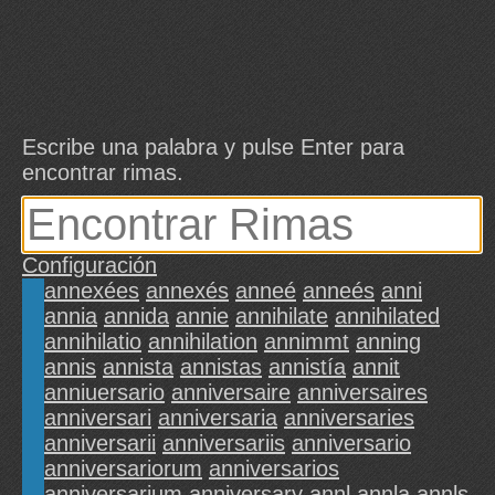
Escribe una palabra y pulse Enter para
encontrar rimas.
Configuración
annexées
annexés
anneé
anneés
anni
annia
annida
annie
annihilate
annihilated
annihilatio
annihilation
annimmt
anning
annis
annista
annistas
annistía
annit
anniuersario
anniversaire
anniversaires
anniversari
anniversaria
anniversaries
anniversarii
anniversariis
anniversario
anniversariorum
anniversarios
anniversarium
anniversary
annl
annla
annls