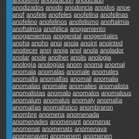
anodismo
anodización
anodizado
anodizados
anodo
anodoncia
anodos
anoe
anof
anofele
anofeles
anofelina
anofelinas
anofelino
anofelinos
anofelismo
anoftalmia
anoftalmía
anofélica
anogamiento
anogamientos
anogenital
anogenitales
anoha
anoho
anoi
anoia
anoint
anointed
anoitecer
anoj
anoja
anol
anola
anolador
anolar
anole
anolher
anolis
anologia
anología
anologías
anom
anoma
anomal
anomala
anomalas
anomale
anomales
anomalfa
anomalfas
anomali
anomalia
anomalias
anomalie
anomalies
anomalista
anomalistas
anomalo
anomalos
anomalous
anomalum
anomalus
anomaly
anomalía
anomalías
anomalístico
anombraron
anombre
anomena
anomenada
anomenades
anomenant
anomenar
anomenat
anomenats
anomenava
anomenaven
anomenem
anomenen