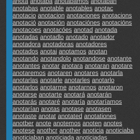
anota
anotaba
anotabamos
anotaban
anotabas
anotable
anotables
anotac
anotacio
anotacion
anotaciones
anotacions
anotació
anotación
anotaciónes
anotacións
anotacoes
anotacóes
anotad
anotada
anotadas
anotadlo
anotado
anotador
anotadora
anotadoras
anotadores
anotados
anotai
anotamos
anotan
anotando
anotandolo
anotandose
anotante
anotantes
anotar
anotara
anotaran
anotare
anotaremos
anotaren
anotares
anotarla
anotarlas
anotarle
anotarles
anotarlo
anotarlos
anotarme
anotarnos
anotaron
anotarse
anotarte
anotará
anotarán
anotarás
anotaré
anotaría
anotaríamos
anotarían
anotas
anotase
anotasen
anotaste
anotat
anotated
anotationes
anotber
anote
anotemos
anoten
anotes
anotese
anothcr
another
anoticia
anoticiaba
anoticiaban
anoticiada
anoticiadas