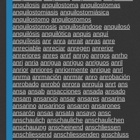
anquilosis
anquilostoma
anquilostomas
anquilostomiasis
anquilostomiásica
anquilostomo
anquilostomos
anquilostomosis
anquilosándose
anquilosó
anquilósis
anquilótica
anquis
anquí
anquílosis
anr
anra
anrait
anras
anre
anreciable
anreciar
anregen
anrerior
anreriores
anres
anrf
anrgo
anrgos
anrho
anri
anria
anrigua
anriguo
anriguos
anril
anrior
anriores
anriormente
anrique
anrl
anrma
anrmación
anrmar
anro
anrobación
anrobado
anrobó
anrora
anrquía
anrt
ans
ansa
ansab
ansacciones
ansada
ansado
ansam
ansancio
ansar
ansares
ansarina
ansarino
ansarinos
ansaron
ansarones
ansarón
ansas
ansata
ansayo
ansc
anschaulich
anschauliche
anschaulichen
anschauung
anscheinend
anschliessen
anschliessend
anschliessenden
anschluss