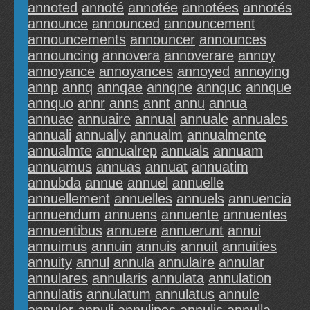
annoted
annoté
annotée
annotées
annotés
announce
announced
announcement
announcements
announcer
announces
announcing
annovera
annoverare
annoy
annoyance
annoyances
annoyed
annoying
annp
annq
annqae
annqne
annquc
annque
annquo
annr
anns
annt
annu
annua
annuae
annuaire
annual
annuale
annuales
annuali
annually
annualm
annualmente
annualmte
annualrep
annuals
annuam
annuamus
annuas
annuat
annuatim
annubda
annue
annuel
annuelle
annuellement
annuelles
annuels
annuencia
annuendum
annuens
annuente
annuentes
annuentibus
annuere
annuerunt
annui
annuimus
annuin
annuis
annuit
annuities
annuity
annul
annula
annulaire
annular
annulares
annularis
annulata
annulation
annulatis
annulatum
annulatus
annule