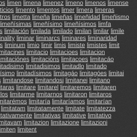
os
limen
limena
limenez
limeno
limenos
limense
ticios
limento
limentos
limer
limera
limeras
tros
limetta
limeña
limeñas
limeñidad
limeñismo
limeñísimas
limeñísimo
limeñísimos
limfa
s
limilación
limilada
limilado
limilan
limilar
limile
inality
liminar
liminarcs
liminares
liminaridad
es
liminum
limio
limir
limis
limiste
limistes
limit
imitacines
limitacio
limitacioes
limitacion
limitaciónes
limitacións
limitacoes
limitacáo
mitadisimo
limitadisimos
limitadlo
limitado
dísimo
limitadísimos
limitagáo
limitagóes
limitai
s
limitandose
limitandosi
limitanei
limitano
itaras
limitare
limitarel
limitaremos
limitaren
rlos
limitarme
limitarnos
limitaron
limitaros
imitarémos
limitaría
limitaríamos
limitarían
limitatam
limitatamente
limitate
limitatezza
itativamente
limitativas
limitative
limitativo
imitavam
limitazion
limitazione
limitazioni
limiten
limitent