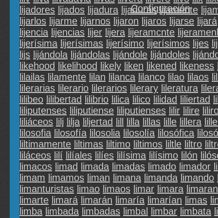
Configuración
lijadores
lijados
lijadura
lijaduras
lijamente
lija
lijarlos
lijarme
lijarnos
lijaron
lijaros
lijarse
lijará
lijencia
lijencias
lijer
lijera
lijeramcnte
lijeramen
lijerísima
lijerísimas
lijerísimo
lijerísimos
lijes
l
lijs
lijándola
lijándolas
lijándole
lijándoles
lijánd
likehood
likelihood
likely
liken
likened
likeness
lilailas
lilamente
lilan
lilanca
lilanco
lilao
lilaos
li
lilerarias
lilerario
lilerarios
lilerary
lileratura
lile
lilibeo
lilibertad
lilibrio
lilica
lilico
lilidad
liliertad
l
liliputenses
liliputiense
liliputienses
lilir
lilire
lilir
liliáceos
lilj
lilja
liljertad
lill
lilla
lillas
lille
lillera
lill
lilosofia
lilosofía
lilosolia
lilosolía
lilosófica
lilos
liltimamente
liltimas
liltimo
liltimos
liltle
liltro
lilt
liláceos
lilí
lilíales
lilíes
lilísima
lilísimo
lilón
liló
limacos
limad
limada
limadas
limado
limador
limam
limamos
liman
limana
limanda
limando
limanturistas
limao
limaos
limar
limara
limaran
limarte
limará
limarán
limaría
limarían
limas
l
limba
limbada
limbadas
limbal
limbar
limbata