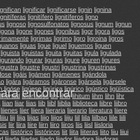
ignifican
lignificar
lignificarse
lignin
lignina
ignitíferas
lignitífero
lignitíferos
ligno
us
lignoso
lignosulfonatos
lignosus
lignum
lignun
ligona
ligone
ligones
ligonibus
ligor
ligora
ligos
grimamente
ligrimas
ligrimo
ligro
ligroina
ligros
iguanos
liguas
ligue
liguel
liguemos
liguen
liguista
liguistas
liguita
liguitas
ligula
ligulada
ligurando
ligurar
liguras
ligure
liguren
ligures
ligustra
ligustre
ligustri
ligustrina
ligustrinas
dose
ligáis
ligámen
ligámenes
ligándola
áo
ligára
ligáramos
ligáronse
ligársela
ligársele
n
ligóse
ligúese
ligúrica
ligúrico
ligústico
ligüística
para encontrar
lihertad
lihertades
lihi
lihin
lihitum
lihm
lihn
lihr
a
liian
liiar
liias
liib
liibl
liiblia
liiblioteca
liibre
liibro
liienes
liier
liiera
liieraria
liierario
liieratura
liiere
liiiu
liij
liija
liijas
liijo
liijos
liiju
liil
liila
liilbao
liile
liili
sis
liir
liira
liire
liirn
liiro
liiros
liis
liisl
liisloria
icas
liistórico
liistóricos
liit
liita
liiteras
liito
liiu
liiui
ad
lijada
lijadas
lijado
lijador
lijadora
lijadoras