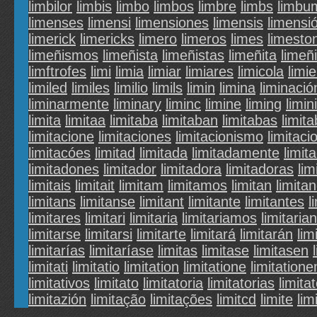
limbilor
limbis
limbo
limbos
limbre
limbs
limbu
limenses
limensi
limensiones
limensis
limensi
limerick
limericks
limero
limeros
limes
limesto
limeñismos
limeñista
limeñistas
limeñita
limeñ
limftrofes
limi
limia
limiar
limiares
limicola
limi
limiled
limiles
limilio
limils
limin
limina
liminació
liminarmente
liminary
liminc
limine
liming
limini
limita
limitaa
limitaba
limitaban
limitabas
limita
limitacione
limitaciones
limitacionismo
limitaci
limitacóes
limitad
limitada
limitadamente
limit
limitadones
limitador
limitadora
limitadoras
lim
limitais
limitait
limitam
limitamos
limitan
limita
limitans
limitanse
limitant
limitante
limitantes
l
limitares
limitari
limitaria
limitariamos
limitarian
limitarse
limitarsi
limitarte
limitará
limitarán
lim
limitarías
limitaríase
limitas
limitase
limitasen
limitati
limitatio
limitation
limitatione
limitation
limitativos
limitato
limitatoria
limitatorias
limita
limitazión
limitação
limitações
limitcd
limite
lim