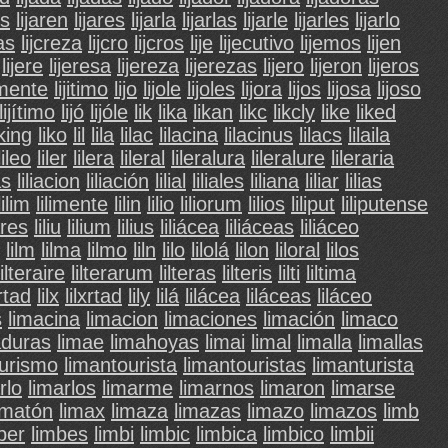
os
lijaren
lijares
lijarla
lijarlas
lijarle
lijarles
lijarlo
ras
lijcreza
lijcro
lijcros
lije
lijecutivo
lijemos
lijen
lijere
lijeresa
lijereza
lijerezas
lijero
lijeron
lijeros
amente
lijitimo
lijo
lijole
lijoles
lijora
lijos
lijosa
lijoso
lijítimo
lijó
lijóle
lik
lika
likan
likc
likcly
like
liked
iking
liko
lil
lila
lilac
lilacina
lilacinus
lilacs
lilaila
lileo
liler
lilera
lileral
lileralura
lileralure
lileraria
as
liliacion
liliación
lilial
liliales
liliana
liliar
lilias
lilim
lilimente
lilin
lilio
liliorum
lilios
liliput
liliputense
tares
liliu
lilium
lilius
liliácea
liliáceas
liliáceo
lilm
lilma
lilmo
liln
lilo
lilolá
lilon
liloral
lilos
lilteraire
lilterarum
lilteras
lilteris
lilti
liltima
wrtad
lilx
lilxrtad
lily
lilá
lilácea
liláceas
liláceo
s
limacina
limacion
limaciones
limación
limaco
aduras
limae
limahoyas
limai
limal
limalla
limallas
ourismo
limantourista
limantouristas
limanturista
rlo
limarlos
limarme
limarnos
limaron
limarse
imatón
limax
limaza
limazas
limazo
limazos
limb
ber
limbes
limbi
limbic
limbica
limbico
limbii