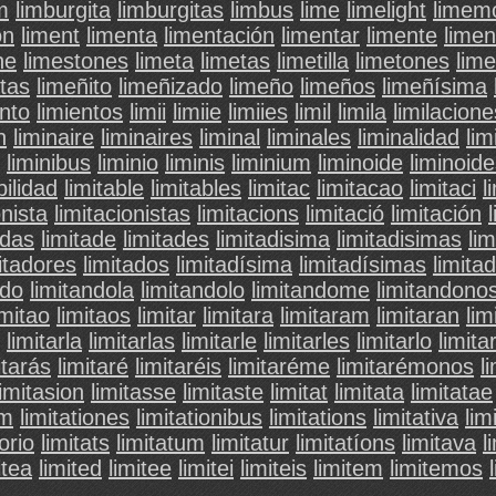
m
limburgita
limburgitas
limbus
lime
limelight
limem
ón
liment
limenta
limentación
limentar
limente
limen
ne
limestones
limeta
limetas
limetilla
limetones
lime
itas
limeñito
limeñizado
limeño
limeños
limeñísima
ento
limientos
limii
limiie
limiies
limil
limila
limilacione
n
liminaire
liminaires
liminal
liminales
liminalidad
lim
liminibus
liminio
liminis
liminium
liminoide
liminoid
bilidad
limitable
limitables
limitac
limitacao
limitaci
l
onista
limitacionistas
limitacions
limitació
limitación
adas
limitade
limitades
limitadisima
limitadisimas
li
itadores
limitados
limitadísima
limitadísimas
limita
ndo
limitandola
limitandolo
limitandome
limitandono
imitao
limitaos
limitar
limitara
limitaram
limitaran
lim
limitarla
limitarlas
limitarle
limitarles
limitarlo
limita
itarás
limitaré
limitaréis
limitaréme
limitarémonos
l
limitasion
limitasse
limitaste
limitat
limitata
limitatae
em
limitationes
limitationibus
limitations
limitativa
lim
torio
limitats
limitatum
limitatur
limitatíons
limitava
l
itea
limited
limitee
limitei
limiteis
limitem
limitemos