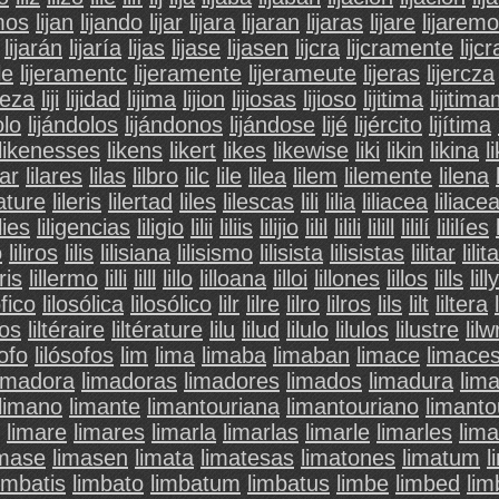
mos
lijan
lijando
lijar
lijara
lijaran
lijaras
lijare
lijarem
lijarán
lijaría
lijas
lijase
lijasen
lijcra
lijcramente
lijc
le
lijeramentc
lijeramente
lijerameute
lijeras
lijercza
ijeza
liji
lijidad
lijima
lijion
lijiosas
lijioso
lijitima
lijitim
olo
lijándolos
lijándonos
lijándose
lijé
lijército
lijítima
likenesses
likens
likert
likes
likewise
liki
likin
likina
l
lar
lilares
lilas
lilbro
lilc
lile
lilea
lilem
lilemente
lilena
rature
lileris
lilertad
liles
lilescas
lili
lilia
liliacea
liliace
ilies
liligencias
liligio
lilii
liliis
lilijio
lilil
lilili
lilill
lililí
lililíes
o
liliros
lilis
lilisiana
lilisismo
lilisista
lilisistas
lilitar
lili
eris
lillermo
lilli
lilll
lillo
lilloana
lilloi
lillones
lillos
lills
lilly
ófico
lilosólica
lilosólico
lilr
lilre
lilro
lilros
lils
lilt
liltera
ros
liltéraire
liltérature
lilu
lilud
lilulo
lilulos
lilustre
lil
sofo
lilósofos
lim
lima
limaba
limaban
limace
limace
limadora
limadoras
limadores
limados
limadura
lim
limano
limante
limantouriana
limantouriano
limant
limare
limares
limarla
limarlas
limarle
limarles
lima
imase
limasen
limata
limatesas
limatones
limatum
l
limbatis
limbato
limbatum
limbatus
limbe
limbed
lim