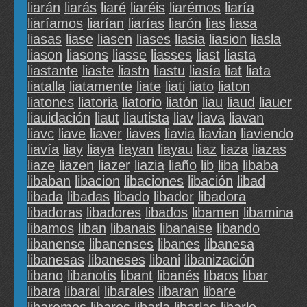
liarán
liarás
liaré
liaréis
liarémos
liaría
liaríamos
liarían
liarías
liarón
lias
liasa
liasas
liase
liasen
liases
liasia
liasion
liasla
liason
liasons
liasse
liasses
liast
liasta
liastante
liaste
liastn
liastu
liasía
liat
liata
liatalla
liatamente
liate
liati
liato
liaton
liatones
liatoria
liatorio
liatón
liau
liaud
liauer
liauidación
liaut
liautista
liav
liava
liavan
liavc
liave
liaver
liaves
liavia
liavian
liaviendo
liavía
liay
liaya
liayan
liayau
liaz
liaza
liazas
liaze
liazen
liazer
liazia
liaño
lib
liba
libaba
libaban
libacion
libaciones
libación
libad
libada
libadas
libado
libador
libadora
libadoras
libadores
libados
libamen
libamina
libamos
liban
libanais
libanaise
libando
libanense
libanenses
libanes
libanesa
libanesas
libaneses
libani
libanización
libano
libanotis
libant
libanés
libaos
libar
libara
libaral
libarales
libaran
libare