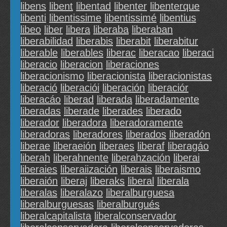
libens
libent
libentad
libenter
libenterque
libenti
libentissime
libentissimé
libentius
libeo
liber
libera
liberaba
liberaban
liberabilidad
liberabis
liberabit
liberabitur
liberable
liberables
liberac
liberacao
liberaci
liberacio
liberacion
liberaciones
liberacionismo
liberacionista
liberacionistas
liberació
liberaciói
liberación
liberaciór
liberacáo
liberad
liberada
liberadamente
liberadas
liberade
liberades
liberado
liberador
liberadora
liberadoramente
liberadoras
liberadores
liberados
liberadón
liberae
liberaeión
liberaes
liberaf
liberagáo
liberah
liberahnente
liberahzación
liberai
liberaies
liberaiización
liberais
liberaismo
liberaión
liberaj
liberaks
liberal
liberala
liberalas
liberalazo
liberalburguesa
liberalburguesas
liberalburgués
liberalcapitalista
liberalconservador