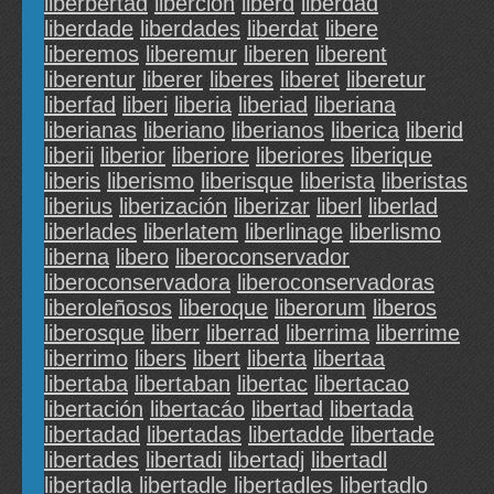
liberbertad
liberción
liberd
liberdad
liberdade
liberdades
liberdat
libere
liberemos
liberemur
liberen
liberent
liberentur
liberer
liberes
liberet
liberetur
liberfad
liberi
liberia
liberiad
liberiana
liberianas
liberiano
liberianos
liberica
liberid
liberii
liberior
liberiore
liberiores
liberique
liberis
liberismo
liberisque
liberista
liberistas
liberius
liberización
liberizar
liberl
liberlad
liberlades
liberlatem
liberlinage
liberlismo
liberna
libero
liberoconservador
liberoconservadora
liberoconservadoras
liberoleñosos
liberoque
liberorum
liberos
liberosque
liberr
liberrad
liberrima
liberrime
liberrimo
libers
libert
liberta
libertaa
libertaba
libertaban
libertac
libertacao
libertación
libertacáo
libertad
libertada
libertadad
libertadas
libertadde
libertade
libertades
libertadi
libertadj
libertadl
libertadla
libertadle
libertadles
libertadlo