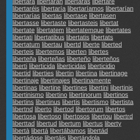
libertará
libertarán
libertarás
libertaré
libertaréis
libertaría
libertaríamos
libertarían
libertarías
libertas
libertase
libertasen
libertasse
libertaste
libertasteis
libertat
libertate
libertatem
libertatemque
libertates
libertati
libertatibus
libertatis
libertats
libertatum
libertau
libertd
liberte
liberted
liberteis
libertemos
liberten
libertes
liberteña
liberteñas
liberteño
liberteños
liberti
liberticida
liberticidas
liberticidio
libertid
liberties
libertin
libertina
libertinage
libertinaje
libertinajes
libertinamente
libertinas
libertine
libertines
libertini
libertinis
libertinismo
libertino
libertinorum
libertinos
libertins
libertinus
libertis
libertismo
libertista
libertnd
liberto
libertod
libertorum
libertos
libertosa
libertoso
libertosos
libertou
libertrd
liberttad
libertud
libertum
libertus
liberty
libertà
libertá
libertábamos
libertád
libertádose
libertáis
libertándola