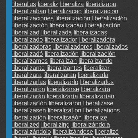
liberalius
liberaliz
liberaliza
liberalizaba
liberalizaban
liberalizacao
liberalizacion
liberalizaciones
liberalización
liberalizaclón
liberalizactón
liberalizacáo
liberalizacíón
liberalizad
liberalizada
liberalizadas
liberalizado
liberalizador
liberalizadora
liberalizadoras
liberalizadores
liberalizados
liberalizadó
liberalizadón
liberalizaeión
liberalizamos
liberalizan
liberalizando
liberalizante
liberalizantes
liberalizar
liberalizara
liberalizaran
liberalizarla
liberalizarlas
liberalizarlo
liberalizarlos
liberalizaron
liberalizarse
liberalizará
liberalizarán
liberalizaría
liberalizarían
liberalizaríón
liberalizarón
liberalizase
liberalizasen
liberalization
liberalizations
liberalizatión
liberalizaáón
liberalize
liberalized
liberalizing
liberalizándola
liberalizándolo
liberalizándose
liberalizó