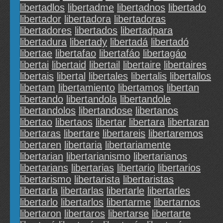
libertadlos
libertadme
libertadnos
libertado
libertador
libertadora
libertadoras
libertadores
libertados
libertadpara
libertadura
libertady
libertadá
libertadó
libertae
libertafao
libertafáo
libertagáo
libertai
libertaid
libertail
libertaire
libertaires
libertais
libertal
libertales
libertalis
libertallos
libertam
libertamiento
libertamos
libertan
libertando
libertandola
libertandole
libertandolos
libertandose
libertanos
libertao
libertaos
libertar
libertara
libertaran
libertaras
libertare
libertareis
libertaremos
libertaren
libertaria
libertariamente
libertarian
libertarianismo
libertarianos
libertarians
libertarias
libertario
libertarios
libertarismo
libertarista
libertaristas
libertarla
libertarlas
libertarle
libertarles
libertarlo
libertarlos
libertarme
libertarnos
libertaron
libertaros
libertarse
libertarte