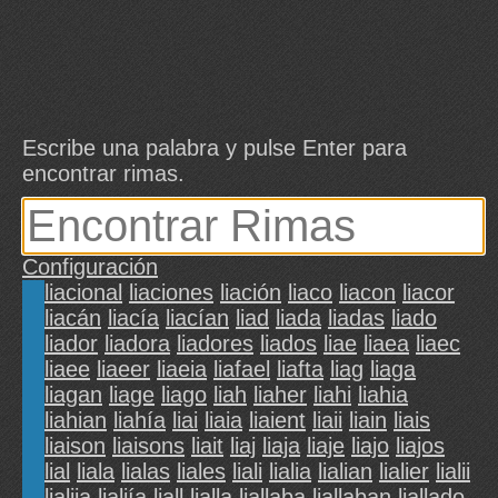
Escribe una palabra y pulse Enter para
encontrar rimas.
Configuración
liacional
liaciones
liación
liaco
liacon
liacor
liacán
liacía
liacían
liad
liada
liadas
liado
liador
liadora
liadores
liados
liae
liaea
liaec
liaee
liaeer
liaeia
liafael
liafta
liag
liaga
liagan
liage
liago
liah
liaher
liahi
liahia
liahian
liahía
liai
liaia
liaient
liaii
liain
liais
liaison
liaisons
liait
liaj
liaja
liaje
liajo
liajos
lial
liala
lialas
liales
liali
lialia
lialian
lialier
lialii
lialiia
lialiía
liall
lialla
liallaba
liallaban
liallado