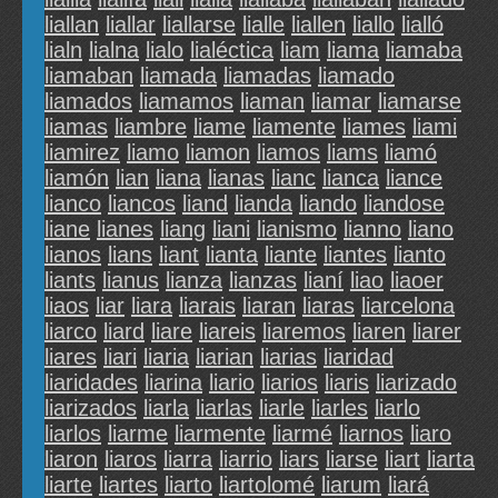
liallan
liallar
liallarse
lialle
liallen
liallo
lialló
lialn
lialna
lialo
lialéctica
liam
liama
liamaba
liamaban
liamada
liamadas
liamado
liamados
liamamos
liaman
liamar
liamarse
liamas
liambre
liame
liamente
liames
liami
liamirez
liamo
liamon
liamos
liams
liamó
liamón
lian
liana
lianas
lianc
lianca
liance
lianco
liancos
liand
lianda
liando
liandose
liane
lianes
liang
liani
lianismo
lianno
liano
lianos
lians
liant
lianta
liante
liantes
lianto
liants
lianus
lianza
lianzas
lianí
liao
liaoer
liaos
liar
liara
liarais
liaran
liaras
liarcelona
liarco
liard
liare
liareis
liaremos
liaren
liarer
liares
liari
liaria
liarian
liarias
liaridad
liaridades
liarina
liario
liarios
liaris
liarizado
liarizados
liarla
liarlas
liarle
liarles
liarlo
liarlos
liarme
liarmente
liarmé
liarnos
liaro
liaron
liaros
liarra
liarrio
liars
liarse
liart
liarta
liarte
liartes
liarto
liartolomé
liarum
liará