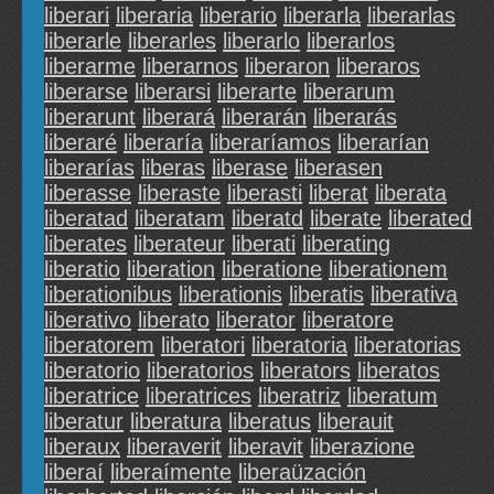
liberari
liberaria
liberario
liberarla
liberarlas
liberarle
liberarles
liberarlo
liberarlos
liberarme
liberarnos
liberaron
liberaros
liberarse
liberarsi
liberarte
liberarum
liberarunt
liberará
liberarán
liberarás
liberaré
liberaría
liberaríamos
liberarían
liberarías
liberas
liberase
liberasen
liberasse
liberaste
liberasti
liberat
liberata
liberatad
liberatam
liberatd
liberate
liberated
liberates
liberateur
liberati
liberating
liberatio
liberation
liberatione
liberationem
liberationibus
liberationis
liberatis
liberativa
liberativo
liberato
liberator
liberatore
liberatorem
liberatori
liberatoria
liberatorias
liberatorio
liberatorios
liberators
liberatos
liberatrice
liberatrices
liberatriz
liberatum
liberatur
liberatura
liberatus
liberauit
liberaux
liberaverit
liberavit
liberazione
liberaí
liberaímente
liberaüzación