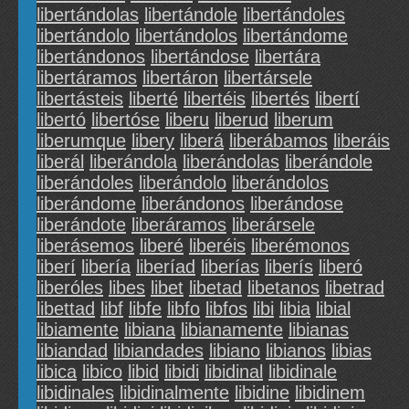
libertándolas
libertándole
libertándoles
libertándolo
libertándolos
libertándome
libertándonos
libertándose
libertára
libertáramos
libertáron
libertársele
libertásteis
liberté
libertéis
libertés
libertí
libertó
libertóse
liberu
liberud
liberum
liberumque
libery
liberá
liberábamos
liberáis
liberál
liberándola
liberándolas
liberándole
liberándoles
liberándolo
liberándolos
liberándome
liberándonos
liberándose
liberándote
liberáramos
liberársele
liberásemos
liberé
liberéis
liberémonos
liberí
libería
liberíad
liberías
liberís
liberó
liberóles
libes
libet
libetad
libetanos
libetrad
libettad
libf
libfe
libfo
libfos
libi
libia
libial
libiamente
libiana
libianamente
libianas
libiandad
libiandades
libiano
libianos
libias
libica
libico
libid
libidi
libidinal
libidinale
libidinales
libidinalmente
libidine
libidinem