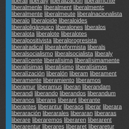
liberall
liberally
liberallzación
liberalmcnte
liberalmenle
liberalment
liberalmentc
liberalmente
liberalmeute
liberalnacionalista
liberalo
liberaloide
liberaloides
liberaloligárquico
liberalones
liberalos
liberalota
liberalote
liberalotes
liberalpositivista
liberalprogresista
liberalradical
liberalreformista
liberals
liberalsocialismo
liberalsocialista
liberaly
liberalícente
liberalísima
liberalísimamente
liberalísimas
liberalísimo
liberalísimos
liberalízación
liberalón
liberam
liberament
liberamente
liberamiento
liberamos
liberamur
liberamus
liberan
liberandam
liberandi
liberando
liberandos
liberandum
liberanos
liberans
liberant
liberante
liberantes
liberantur
liberaos
liberar
liberara
liberaración
liberarales
liberaran
liberaras
liberare
liberaremos
liberaren
liberarent
liberarentur
liberares
liberaret
liberaretur