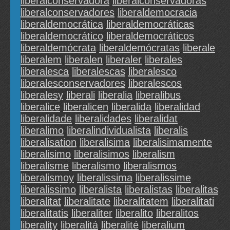
liberalconservadora
liberalconservadoras
liberalconservadores
liberaldemocracia
liberaldemocrática
liberaldemocráticas
liberaldemocrático
liberaldemocráticos
liberaldemócrata
liberaldemócratas
liberale
liberalem
liberalen
liberaler
liberales
liberalesca
liberalescas
liberalesco
liberalesconservadores
liberalescos
liberalesy
liberali
liberalia
liberalibus
liberalice
liberalicen
liberalida
liberalidad
liberalidade
liberalidades
liberalidat
liberalimo
liberalindividualista
liberalis
liberalisation
liberalisima
liberalisimamente
liberalisimo
liberalisimos
liberalism
liberalisme
liberalismo
liberalismos
liberalismoy
liberalissima
liberalissime
liberalissimo
liberalista
liberalistas
liberalitas
liberalitat
liberalitate
liberalitatem
liberalitati
liberalitatis
liberaliter
liberalito
liberalitos
liberality
liberalitá
liberalité
liberalium