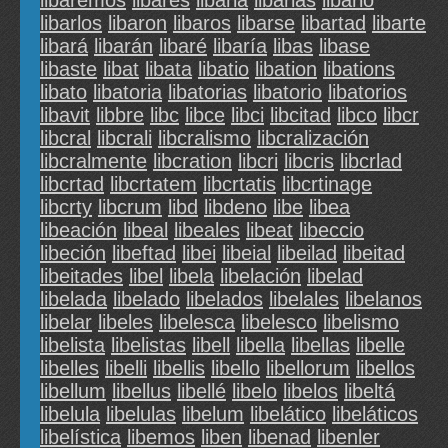
libaremos
libares
libarla
libarlas
libarlo
libarlos
libaron
libaros
libarse
libartad
libarte
libará
libarán
libaré
libaría
libas
libase
libaste
libat
libata
libatio
libation
libations
libato
libatoria
libatorias
libatorio
libatorios
libavit
libbre
libc
libce
libci
libcitad
libco
libcr
libcral
libcrali
libcralismo
libcralización
libcralmente
libcration
libcri
libcris
libcrlad
libcrtad
libcrtatem
libcrtatis
libcrtinage
libcrty
libcrum
libd
libdeno
libe
libea
libeación
libeal
libeales
libeat
libeccio
libeción
libeftad
libei
libeial
libeilad
libeitad
libeitades
libel
libela
libelación
libelad
libelada
libelado
libelados
libelales
libelanos
libelar
libeles
libelesca
libelesco
libelismo
libelista
libelistas
libell
libella
libellas
libelle
libelles
libelli
libellis
libello
libellorum
libellos
libellum
libellus
libellé
libelo
libelos
libeltá
libelula
libelulas
libelum
libelático
libeláticos
libelística
libemos
liben
libenad
libenler