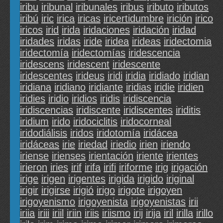
iribu
iribunal
iribunales
iribus
iributo
iributos
iribú
iric
irica
iricas
iricertidumbre
irición
irico
iricos
irid
irida
iridaciones
iridación
iridad
iridades
iridas
iride
iridea
irideas
iridectomia
iridectomía
iridectomías
iridescencia
iridescens
iridescent
iridescente
iridescentes
irideus
iridi
iridia
iridiado
iridian
iridiana
iridiano
iridiante
iridias
iridie
iridien
iridies
iridio
iridios
iridis
iridiscencia
iridiscencias
iridiscente
iridiscentes
iriditis
iridium
irido
iridociclitis
iridocorneal
iridodiálisis
iridos
iridotomía
iridácea
iridáceas
irie
iriedad
iriedio
irien
iriendo
iriense
irienses
irientación
iriente
irientes
irieron
iries
irif
irifa
irifi
iriforme
irig
irigación
irige
irigen
irigentes
irigida
irigido
iriginal
irigir
irigirse
irigió
irigo
irigote
irigoyen
irigoyenismo
irigoyenista
irigoyenistas
irii
iriia
iriii
iriil
iriin
iriis
iriismo
irij
irija
iril
irilla
irillo