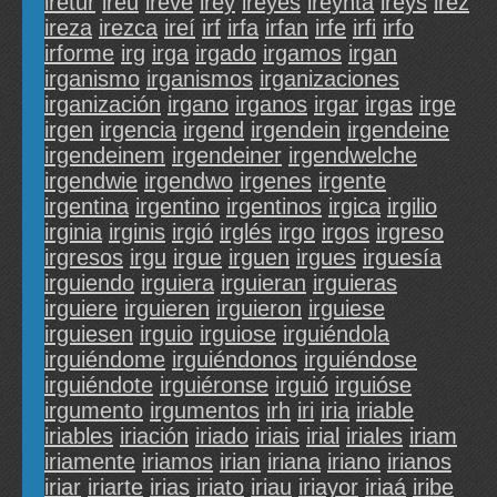
iretur
ireu
ireve
irey
ireyes
ireynta
ireys
irez
ireza
irezca
ireí
irf
irfa
irfan
irfe
irfi
irfo
irforme
irg
irga
irgado
irgamos
irgan
irganismo
irganismos
irganizaciones
irganización
irgano
irganos
irgar
irgas
irge
irgen
irgencia
irgend
irgendein
irgendeine
irgendeinem
irgendeiner
irgendwelche
irgendwie
irgendwo
irgenes
irgente
irgentina
irgentino
irgentinos
irgica
irgilio
irginia
irginis
irgió
irglés
irgo
irgos
irgreso
irgresos
irgu
irgue
irguen
irgues
irguesía
irguiendo
irguiera
irguieran
irguieras
irguiere
irguieren
irguieron
irguiese
irguiesen
irguio
irguiose
irguiéndola
irguiéndome
irguiéndonos
irguiéndose
irguiéndote
irguiéronse
irguió
irguióse
irgumento
irgumentos
irh
iri
iria
iriable
iriables
iriación
iriado
iriais
irial
iriales
iriam
iriamente
iriamos
irian
iriana
iriano
irianos
iriar
iriarte
irias
iriato
iriau
iriayor
iriaá
iribe