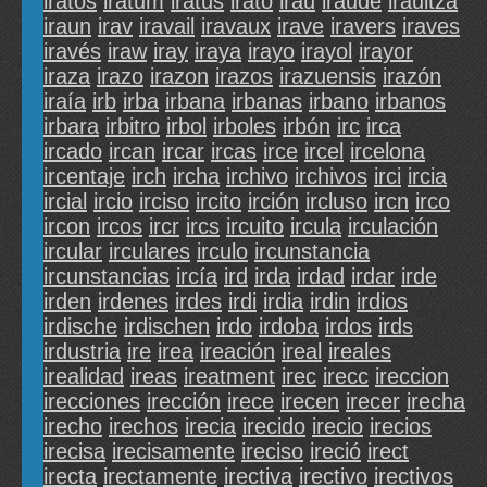
iratos
iratum
iratus
irató
irau
iraude
iraultza
iraun
irav
iravail
iravaux
irave
iravers
iraves
iravés
iraw
iray
iraya
irayo
irayol
irayor
iraza
irazo
irazon
irazos
irazuensis
irazón
iraía
irb
irba
irbana
irbanas
irbano
irbanos
irbara
irbitro
irbol
irboles
irbón
irc
irca
ircado
ircan
ircar
ircas
irce
ircel
ircelona
ircentaje
irch
ircha
irchivo
irchivos
irci
ircia
ircial
ircio
irciso
ircito
irción
ircluso
ircn
irco
ircon
ircos
ircr
ircs
ircuito
ircula
irculación
ircular
irculares
irculo
ircunstancia
ircunstancias
ircía
ird
irda
irdad
irdar
irde
irden
irdenes
irdes
irdi
irdia
irdin
irdios
irdische
irdischen
irdo
irdoba
irdos
irds
irdustria
ire
irea
ireación
ireal
ireales
irealidad
ireas
ireatment
irec
irecc
ireccion
irecciones
irección
irece
irecen
irecer
irecha
irecho
irechos
irecia
irecido
irecio
irecios
irecisa
irecisamente
ireciso
ireció
irect
irecta
irectamente
irectiva
irectivo
irectivos