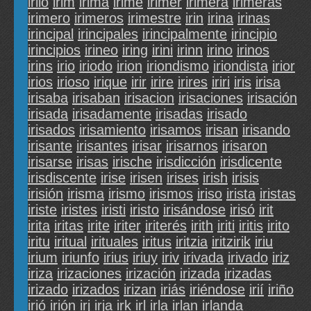
irilo
irim
irima
irime
irimer
irimera
irimeras
irimero
irimeros
irimestre
irin
irina
irinas
irincipal
irincipales
irincipalmente
irincipio
irincipios
irineo
iring
irini
irinn
irino
irinos
irins
irio
iriodo
irion
iriondismo
iriondista
irior
irios
irioso
irique
irir
irire
irires
iriri
iris
irisa
irisaba
irisaban
irisacion
irisaciones
irisación
irisada
irisadamente
irisadas
irisado
irisados
irisamiento
irisamos
irisan
irisando
irisante
irisantes
irisar
irisarnos
irisaron
irisarse
irisas
irische
irisdicción
irisdicente
irisdiscente
irise
irisen
irises
irish
irisis
irisión
irisma
irismo
irismos
iriso
irista
iristas
iriste
iristes
iristi
iristo
irisándose
irisó
irit
irita
iritas
irite
iriter
iriterés
irith
iriti
iritis
irito
iritu
iritual
irituales
iritus
iritzia
iritzirik
iriu
irium
iriunfo
irius
iriuy
iriv
irivada
irivado
iriz
iriza
irizaciones
irización
irizada
irizadas
irizado
irizados
irizan
iriás
iriéndose
irií
iriño
irió
irión
irj
irja
irk
irl
irla
irlan
irlanda