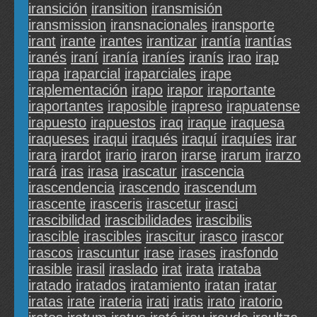
iransición
iransition
iransmisión
iransmission
iransnacionales
iransporte
irant
irante
irantes
irantizar
irantía
irantías
iranés
iraní
iranía
iraníes
iranís
irao
irap
irapa
iraparcial
iraparciales
irape
iraplementación
irapo
irapor
iraportante
iraportantes
iraposible
irapreso
irapuatense
irapuesto
irapuestos
iraq
iraque
iraquesa
iraqueses
iraqui
iraqués
iraquí
iraquíes
irar
irara
irardot
irario
iraron
irarse
irarum
irarzo
irará
iras
irasa
irascatur
irascencia
irascendencia
irascendo
irascendum
irascente
irasceris
irascetur
irasci
irascibilidad
irascibilidades
irascibilis
irascible
irascibles
irascitur
irasco
irascor
irascos
irascuntur
irase
irases
irasfondo
irasible
irasil
iraslado
irat
irata
irataba
iratado
iratados
iratamiento
iratan
iratar
iratas
irate
irateria
irati
iratis
irato
iratorio