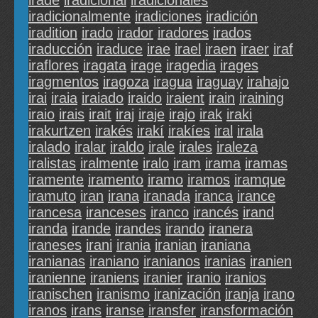
irade
iradicional
iradicionales
iradicionalmente
iradiciones
iradición
iradition
irado
irador
iradores
irados
iraducción
iraduce
irae
irael
iraen
iraer
iraf
iraflores
iragata
irage
iragedia
irages
iragmentos
iragoza
iragua
iraguay
irahajo
irai
iraia
iraiado
iraido
iraient
irain
iraining
iraio
irais
irait
iraj
iraje
irajo
irak
iraki
irakurtzen
irakés
irakí
irakíes
iral
irala
iralado
iralar
iraldo
irale
irales
iraleza
iralistas
iralmente
iralo
iram
irama
iramas
iramente
iramento
iramo
iramos
iramque
iramuto
iran
irana
iranada
iranca
irance
irancesa
iranceses
iranco
irancés
irand
iranda
irande
irandes
irando
iranera
iraneses
irani
irania
iranian
iraniana
iranianas
iraniano
iranianos
iranias
iranien
iranienne
iraniens
iranier
iranio
iranios
iranischen
iranismo
iranización
iranja
irano
iranos
irans
iranse
iransfer
iransformación