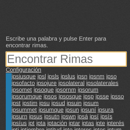
Escribe una palabra y pulse Enter para
encontrar rimas.
Configuración
ipsiusque
ipsl
ipsls
ipslus
ipsn
ipsnm
ipso
ipsofacto
ipsojure
ipsolateral
ipsolaterales
ipsomet
ipsoque
ipsornm
ipsorum
ipsorumque
ipsos
ipsosque
ipsp
ipsse
ipsso
ipst
ipstim
ipsu
ipsud
ipsuin
ipsum
ipsummet
ipsumque
ipsun
ipsuní
ipsura
ipsurn
ipsus
ipsutn
ipswn
ipsá
ipsí
ipsís
ipsíus
ipt
ipta
iptación
iptar
iptas
ipte
ipterés
ipti
iptiembre
iptitud
ipto
iptores
iptos
iptum