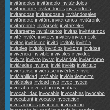
invitándoles
invitándolo
invitándolos
invitándome
invitándonos
invitándoos
invitándose
invitándosele
invitándoseles
invitándote
invitára
invitáramos
invitáronle
invitáronme
invitársele
invitárseles
invitárseme
invitársenos
invitás
invitásemos
invité
invitée
invitées
invitéis
invitémosle
invités
invitísimo
invitó
invitóla
invitóle
invitóles
invitólo
invitólos
invitóme
invitóse
invivencia
invivible
invivibles
invividuo
invivita
invivito
invivo
inviándole
inviándome
inviáredes
inviável
invié
inviéis
inviértalo
inviértanse
inviértase
inviértese
invió
inviólabilidad
inviólable
inviólablemente
inviólables
invloed
invo
invoc
invoca
invocaba
invocaban
invocabas
invocabilidad
invocable
invocables
invocabo
invocabunt
invocacio
invocacion
invocaciones
invocació
invocación