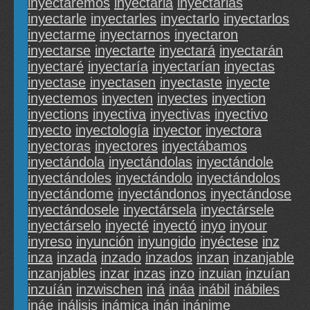
inyectaremos
inyectarla
inyectarlas
inyectarle
inyectarles
inyectarlo
inyectarlos
inyectarme
inyectarnos
inyectaron
inyectarse
inyectarte
inyectará
inyectarán
inyectaré
inyectaría
inyectarían
inyectas
inyectase
inyectasen
inyectaste
inyecte
inyectemos
inyecten
inyectes
inyection
inyections
inyectiva
inyectivas
inyectivo
inyecto
inyectología
inyector
inyectora
inyectoras
inyectores
inyectábamos
inyectándola
inyectándolas
inyectándole
inyectándoles
inyectándolo
inyectándolos
inyectándome
inyectándonos
inyectándose
inyectándosele
inyectársela
inyectársele
inyectárselo
inyecté
inyectó
inyo
inyour
inyreso
inyunción
inyungido
inyéctese
inz
inza
inzada
inzado
inzados
inzan
inzanjable
inzanjables
inzar
inzas
inzo
inzuian
inzuían
inzuíán
inzwischen
iná
ináa
inábil
inábiles
ináe
inálisis
inámica
inán
inánime