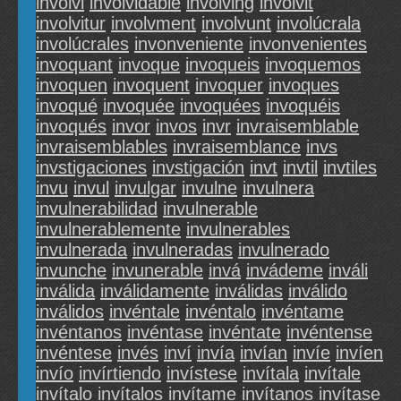
involvi
involvidable
involving
involvit
involvitur
involvment
involvunt
involúcrala
involúcrales
invonveniente
invonvenientes
invoquant
invoque
invoqueis
invoquemos
invoquen
invoquent
invoquer
invoques
invoqué
invoquée
invoquées
invoquéis
invoqués
invor
invos
invr
invraisemblable
invraisemblables
invraisemblance
invs
invstigaciones
invstigación
invt
invtil
invtiles
invu
invul
invulgar
invulne
invulnera
invulnerabilidad
invulnerable
invulnerablemente
invulnerables
invulnerada
invulneradas
invulnerado
invunche
invunerable
invá
invádeme
inváli
inválida
inválidamente
inválidas
inválido
inválidos
invéntale
invéntalo
invéntame
invéntanos
invéntase
invéntate
invéntense
invéntese
invés
inví
invía
invían
invíe
invíen
invío
invírtiendo
invístese
invítala
invítale
invítalo
invítalos
invítame
invítanos
invítase