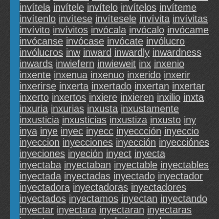
invítela
invítele
invítelo
invítelos
invíteme
invítenlo
invítese
invítesele
invívita
invívitas
invívito
invívitos
invócala
invócalo
invócame
invócanse
invócase
invócate
invólucro
invólucros
inw
inward
inwardly
inwardness
inwards
inwiefern
inwieweit
inx
inxenio
inxente
inxenua
inxenuo
inxerido
inxerir
inxerirse
inxerta
inxertado
inxertan
inxertar
inxerto
inxertos
inxiere
inxieren
inxilio
inxta
inxuria
inxurias
inxusta
inxustamente
inxusticia
inxusticias
inxustiza
inxusto
iny
inya
inye
inyec
inyecc
inyeccción
inyeccio
inyeccion
inyecciones
inyección
inyecciónes
inyeciones
inyeción
inyect
inyecta
inyectaba
inyectaban
inyectable
inyectables
inyectada
inyectadas
inyectado
inyectador
inyectadora
inyectadoras
inyectadores
inyectados
inyectamos
inyectan
inyectando
inyectar
inyectara
inyectaran
inyectaras