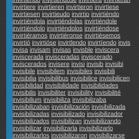
invirtiere
invirtieren
invirtieron
invirtiese
invirtiesen
invirtieudo
invirtio
invirtiéndo
invirtiéndola
invirtiéndolas
invirtiéndole
invirtiéndolo
invirtiéndolos
invirtiéndose
invirtiéramos
invirtiéronse
invirtiésemos
invirtió
invirtióse
invirtlendo
invirtíendo
invis
invisa
invisam
invisas
invisble
inviscera
inviscerada
invisceradas
inviscerado
inviscerados
invisere
invisi
invisib
invisibi
invisibile
invisibilem
invisibiles
invisibili
invisibilia
invisibilibus
invisibilice
invisibilicen
invisibilidad
invisibilidade
invisibilidades
invisibilis
invisibiliter
invisibility
invisibilité
invisibilium
invisibiliza
invisibilizaba
invisibilizaban
invisibilización
invisibilizada
invisibilizadas
invisibilizado
invisibilizador
invisibilizados
invisibilizan
invisibilizando
invisibilizar
invisibilizarla
invisibilizarlo
invisibilizarlos
invisibilizaron
invisibilizarse