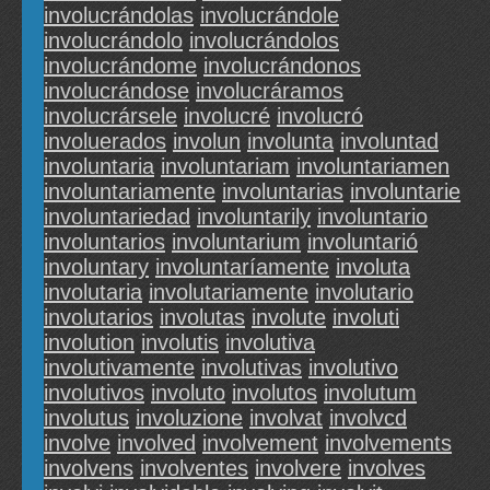
involucrándolas
involucrándole
involucrándolo
involucrándolos
involucrándome
involucrándonos
involucrándose
involucráramos
involucrársele
involucré
involucró
involuerados
involun
involunta
involuntad
involuntaria
involuntariam
involuntariamen
involuntariamente
involuntarias
involuntarie
involuntariedad
involuntarily
involuntario
involuntarios
involuntarium
involuntarió
involuntary
involuntaríamente
involuta
involutaria
involutariamente
involutario
involutarios
involutas
involute
involuti
involution
involutis
involutiva
involutivamente
involutivas
involutivo
involutivos
involuto
involutos
involutum
involutus
involuzione
involvat
involvcd
involve
involved
involvement
involvements
involvens
involventes
involvere
involves