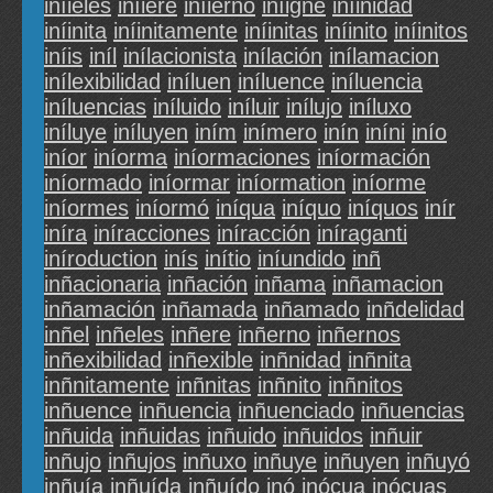
iníieles
iníiere
iníierno
iníigne
iníinidad
iníinita
iníinitamente
iníinitas
iníinito
iníinitos
iníis
iníl
inílacionista
inílación
inílamacion
inílexibilidad
iníluen
iníluence
iníluencia
iníluencias
iníluido
iníluir
inílujo
iníluxo
iníluye
iníluyen
iním
inímero
inín
iníni
inío
iníor
iníorma
iníormaciones
iníormación
iníormado
iníormar
iníormation
iníorme
iníormes
iníormó
iníqua
iníquo
iníquos
inír
iníra
iníracciones
iníracción
iníraganti
iníroduction
inís
inítio
iníundido
inñ
inñacionaria
inñación
inñama
inñamacion
inñamación
inñamada
inñamado
inñdelidad
inñel
inñeles
inñere
inñerno
inñernos
inñexibilidad
inñexible
inñnidad
inñnita
inñnitamente
inñnitas
inñnito
inñnitos
inñuence
inñuencia
inñuenciado
inñuencias
inñuida
inñuidas
inñuido
inñuidos
inñuir
inñujo
inñujos
inñuxo
inñuye
inñuyen
inñuyó
inñuía
inñuída
inñuído
inó
inócua
inócuas