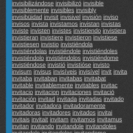
invisibilizándose
invisibilizó
invisible
invisiblemente
invisibles
invisibly
invisibüidad
invisit
invisivel
invisión
inviso
invisos
invista
invistamos
invistan
invistas
inviste
invisten
invistes
invistiendo
invistiera
invistieran
invistiere
invistieron
invistiese
invistiesen
invistio
invistiéndola
invistiéndolas
invistiéndole
invistiéndoles
invistiéndolo
invistiéndolos
invistiéndome
invistiéndose
invistió
invistióse
invisto
invisum
invisus
invisíveis
invisível
invit
invita
invitaba
invitaban
invitabas
invitabat
invitable
invitablemente
invitables
invitac
invitacio
invitacion
invitaciones
invitació
invitación
invitad
invitada
invitadas
invitado
invitador
invitadora
invitadoramente
invitadoras
invitadores
invitados
invitai
invitais
invitait
invitam
invitamos
invitamus
invitan
invitando
invitandole
invitandoles