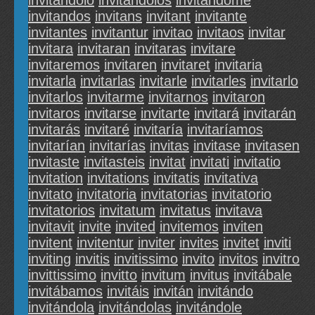
invitandolo
invitandolos
invitandome
invitandos
invitans
invitant
invitante
invitantes
invitantur
invitao
invitaos
invitar
invitara
invitaran
invitaras
invitare
invitaremos
invitaren
invitaret
invitaria
invitarla
invitarlas
invitarle
invitarles
invitarlo
invitarlos
invitarme
invitarnos
invitaron
invitaros
invitarse
invitarte
invitará
invitarán
invitarás
invitaré
invitaría
invitaríamos
invitarían
invitarías
invitas
invitase
invitasen
invitaste
invitasteis
invitat
invitati
invitatio
invitation
invitations
invitatis
invitativa
invitato
invitatoria
invitatorias
invitatorio
invitatorios
invitatum
invitatus
invitava
invitavit
invite
invited
invitemos
inviten
invitent
invitentur
inviter
invites
invitet
inviti
inviting
invitis
invitissimo
invito
invitos
invitro
invittissimo
invitto
invitum
invitus
invitábale
invitábamos
invitáis
invitán
invitándo
invitándola
invitándolas
invitándole