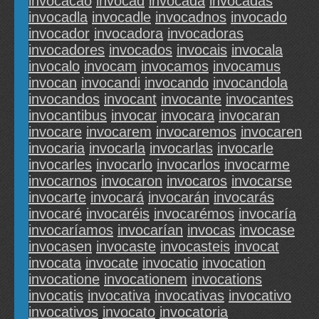
invocacáo
invocad
invocada
invocadas
invocadla
invocadle
invocadnos
invocado
invocador
invocadora
invocadoras
invocadores
invocados
invocais
invocala
invocalo
invocam
invocamos
invocamus
invocan
invocandi
invocando
invocandola
invocandos
invocant
invocante
invocantes
invocantibus
invocar
invocara
invocaran
invocare
invocarem
invocaremos
invocaren
invocaria
invocarla
invocarlas
invocarle
invocarles
invocarlo
invocarlos
invocarme
invocarnos
invocaron
invocaros
invocarse
invocarte
invocará
invocarán
invocarás
invocaré
invocaréis
invocarémos
invocaría
invocaríamos
invocarían
invocas
invocase
invocasen
invocaste
invocasteis
invocat
invocata
invocate
invocatio
invocation
invocatione
invocationem
invocations
invocatis
invocativa
invocativas
invocativo
invocativos
invocato
invocatoria