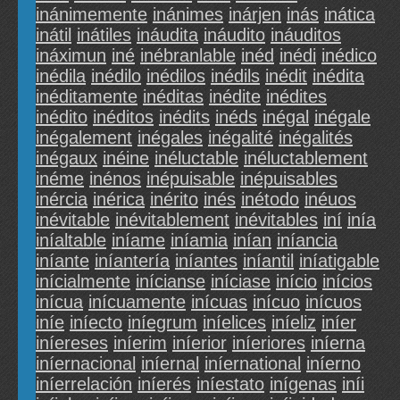
inánimemente
inánimes
inárjen
inás
inática
inátil
inátiles
ináudita
ináudito
ináuditos
ináximun
iné
inébranlable
inéd
inédi
inédico
inédila
inédilo
inédilos
inédils
inédit
inédita
inéditamente
inéditas
inédite
inédites
inédito
inéditos
inédits
inéds
inégal
inégale
inégalement
inégales
inégalité
inégalités
inégaux
inéine
inéluctable
inéluctablement
inéme
inénos
inépuisable
inépuisables
inércia
inérica
inérito
inés
inétodo
inéuos
inévitable
inévitablement
inévitables
iní
inía
iníaltable
iníame
iníamia
inían
iníancia
iníante
iníantería
iníantes
iníantil
iníatigable
inícialmente
inícianse
iníciase
início
inícios
inícua
inícuamente
inícuas
inícuo
inícuos
iníe
iníecto
iníegrum
iníelices
iníeliz
iníer
iníereses
iníerim
iníerior
iníeriores
iníerna
iníernacional
iníernal
iníernational
iníerno
iníerrelación
iníerés
iníestato
inígenas
iníi