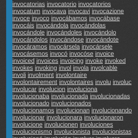
invocatorias
invocatorio
invocatorios
invocatum
invocava
invocavi
invocazione
invoce
invoco
invocábamos
invocábase
invocáis
invocándola
invocándolas
invocándole
invocándoles
invocándolo
invocándolos
invocándose
invocándote
invocáramos
invocársela
invocársele
invocásemos
invocó
invocóse
invoice
invoiced
invoices
invoicing
invoke
invoked
invokes
invoking
invol
invola
involcable
involi
involment
involontaire
involontairement
involontaires
involu
involuc
involucar
involucion
involuciona
involucionaba
involucionada
involucionadas
involucionado
involucionados
involucionamos
involucionan
involucionando
involucionar
involucionara
involucionaron
involucione
involucionen
involuciones
involucionismo
involucionista
involucionistas