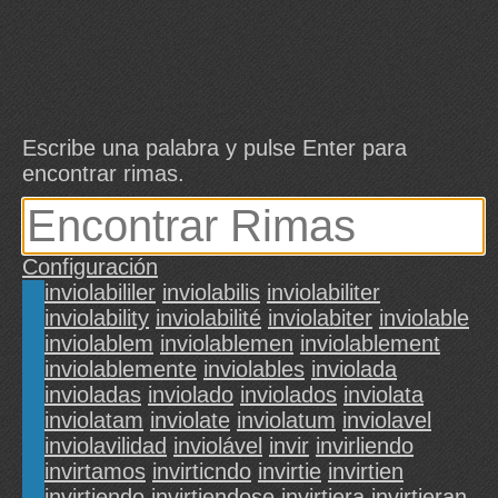
Escribe una palabra y pulse Enter para
encontrar rimas.
Configuración
inviolabililer
inviolabilis
inviolabiliter
inviolability
inviolabilité
inviolabiter
inviolable
inviolablem
inviolablemen
inviolablement
inviolablemente
inviolables
inviolada
invioladas
inviolado
inviolados
inviolata
inviolatam
inviolate
inviolatum
inviolavel
inviolavilidad
inviolável
invir
invirliendo
invirtamos
invirticndo
invirtie
invirtien
invirtiendo
invirtiendose
invirtiera
invirtieran