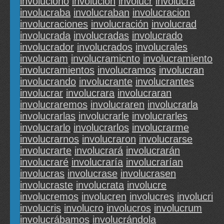
involucionó
involución
involucr
involucra
involucraba
involucraban
involucracion
involucraciones
involucración
involucrad
involucrada
involucradas
involucrado
involucrador
involucrados
involucrales
involucram
involucramicnto
involucramiento
involucramientos
involucramos
involucran
involucrando
involucrante
involucrantes
involucrar
involucrara
involucraran
involucraremos
involucraren
involucrarla
involucrarlas
involucrarle
involucrarles
involucrarlo
involucrarlos
involucrarme
involucrarnos
involucraron
involucrarse
involucrarte
involucrará
involucrarán
involucraré
involucraría
involucrarían
involucras
involucrase
involucrasen
involucraste
involucrata
involucre
involucremos
involucren
involucres
involucri
involucris
involucro
involucros
involucrum
involucrábamos
involucrándola