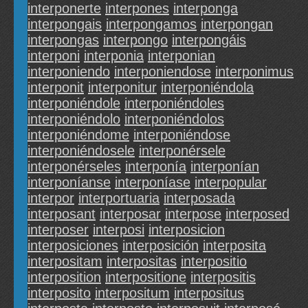
interponerte
interpones
interponga
interpongais
interpongamos
interpongan
interpongas
interpongo
interpongáis
interponi
interponia
interponian
interponiendo
interponiendose
interponimus
interponit
interponitur
interponiéndola
interponiéndole
interponiéndoles
interponiéndolo
interponiéndolos
interponiéndome
interponiéndose
interponiéndosele
interponérsele
interponérseles
interponía
interponían
interponíanse
interponíase
interpopular
interpor
interportuaria
interposada
interposant
interposar
interpose
interposed
interposer
interposi
interposicion
interposiciones
interposición
interposita
interpositam
interpositas
interpositio
interposition
interpositione
interpositis
interposito
interpositum
interpositus