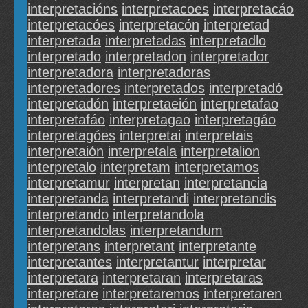
interpretacións
interpretacoes
interpretacáo
interpretacóes
interpretacón
interpretad
interpretada
interpretadas
interpretadlo
interpretado
interpretadon
interpretador
interpretadora
interpretadoras
interpretadores
interpretados
interpretadó
interpretadón
interpretaeión
interpretafao
interpretafáo
interpretagao
interpretagáo
interpretagóes
interpretai
interpretais
interpretaión
interpretala
interpretalion
interpretalo
interpretam
interpretamos
interpretamur
interpretan
interpretancia
interpretanda
interpretandi
interpretandis
interpretando
interpretandola
interpretandolas
interpretandum
interpretans
interpretant
interpretante
interpretantes
interpretantur
interpretar
interpretara
interpretaran
interpretaras
interpretare
interpretaremos
interpretaren