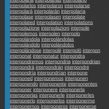
interpolarla
interpolarlas
interpolarlo
interpolarlos
interpolaron
interpolarse
interpolará
interpolarán
interpolaría
interpolase
interpolasen
interpolate
interpolated
interpolation
interpolations
interpolazione
interpolazioni
interpole
interpolemos
interpolen
interpolo
interpolándola
interpolándolas
interpolándolo
interpolándolos
interpolándose
interpolé
interpoló
interpon
interponat
interponatur
interpondra
interpondremos
interpondria
interpondrian
interpondrá
interpondrán
interpondré
interpondría
interpondrían
interpone
interponed
interponemos
interponen
interponendo
interponente
interponentes
interponer
interponere
interponerla
interponerlas
interponerle
interponerles
interponerlo
interponerlos
interponerme
interponernos
interponeros
interponerse