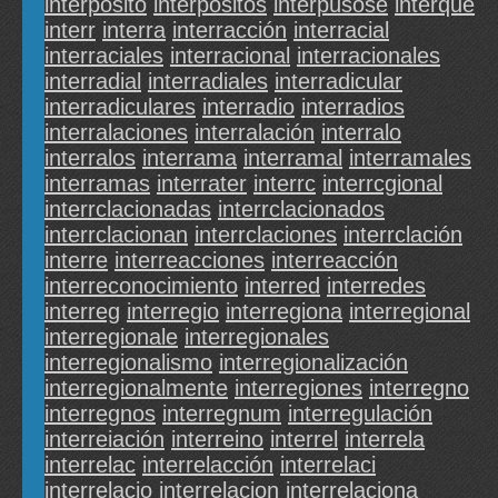
interpósito
interpósitos
interpúsose
interque
interr
interra
interracción
interracial
interraciales
interracional
interracionales
interradial
interradiales
interradicular
interradiculares
interradio
interradios
interralaciones
interralación
interralo
interralos
interrama
interramal
interramales
interramas
interrater
interrc
interrcgional
interrclacionadas
interrclacionados
interrclacionan
interrclaciones
interrclación
interre
interreacciones
interreacción
interreconocimiento
interred
interredes
interreg
interregio
interregiona
interregional
interregionale
interregionales
interregionalismo
interregionalización
interregionalmente
interregiones
interregno
interregnos
interregnum
interregulación
interreiación
interreino
interrel
interrela
interrelac
interrelacción
interrelaci
interrelacio
interrelacion
interrelaciona