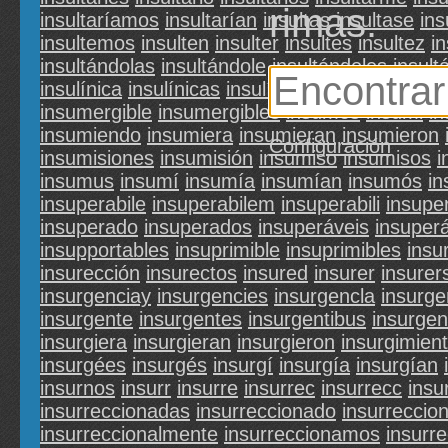
rimas.
insultaríamos
insultarían
insultas
insultase
ins
insultemos
insulten
insulter
insultes
insultez
in
insultándolas
insultándole
insultándoles
insult
insulínica
insulínicas
insulínico
insulínicos
ins
insumergible
insumergibles
insumes
insumi
in
insumiendo
insumiera
insumieran
insumieron
Configuración
insumisiones
insumisión
insumiso
insumisos
i
insumus
insumí
insumía
insumían
insumós
in
insuperabile
insuperabilem
insuperabili
insuper
insuperado
insuperados
insuperáveis
insuper
insupportables
insuprimible
insuprimibles
insu
insurección
insurectos
insured
insurer
insurer
insurgenciay
insurgencies
insurgencla
insurg
insurgente
insurgentes
insurgentibus
insurgen
insurgiera
insurgieran
insurgieron
insurgimien
insurgées
insurgés
insurgí
insurgía
insurgían
insurnos
insurr
insurre
insurrec
insurrecc
insu
insurreccionadas
insurreccionado
insurreccio
insurreccionalmente
insurreccionamos
insurr