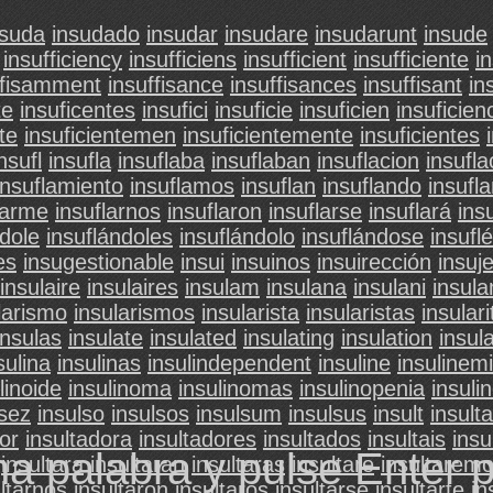
nsuda
insudado
insudar
insudare
insudarunt
insude
insufficiency
insufficiens
insufficient
insufficiente
i
ffisamment
insuffisance
insuffisances
insuffisant
in
te
insuficentes
insufici
insuficie
insuficien
insuficien
te
insuficientemen
insuficientemente
insuficientes
nsufl
insufla
insuflaba
insuflaban
insuflacion
insufl
insuflamiento
insuflamos
insuflan
insuflando
insufl
larme
insuflarnos
insuflaron
insuflarse
insuflará
ins
ndole
insuflándoles
insuflándolo
insuflándose
insuflé
es
insugestionable
insui
insuinos
insuirección
insuj
insulaire
insulaires
insulam
insulana
insulani
insula
larismo
insularismos
insularista
insularistas
insulari
insulas
insulate
insulated
insulating
insulation
insul
sulina
insulinas
insulindependent
insuline
insulinem
linoide
insulinoma
insulinomas
insulinopenia
insuli
lsez
insulso
insulsos
insulsum
insulsus
insult
insulta
or
insultadora
insultadores
insultados
insultais
ins
na palabra y pulse Enter 
insultara
insultaran
insultaras
insultare
insultarem
ltarnos
insultaron
insultaros
insultarse
insultarte
in