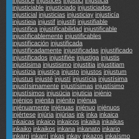
injustice
injustices
injustici
injusticia
injusticiable
injusticiado
injusticiados
injusticial
injusticias
injusticiay
injusticía
injustieia
injustif
injustifi
injustifiable
injustifica
injustificabilidad
injustificable
injustificablemente
injustificables
injustificación
injustificada
injustificadamente
injustificadas
injustificado
injustificados
injustifiée
injustiga
injustis
injustisima
injustisimo
injustitia
injustitiam
injustizia
injustiça
injusto
injustos
injustum
injustus
injusté
injustí
injustícia
injustísima
injustísimamente
injustísimas
injustísimo
injustísimos
injusücia
injuticia
injénio
injénios
injénita
injénito
injénua
injénuamente
injénuas
injénuo
injénuos
injértese
injúria
injúrias
ink
inka
inkaica
inkaicas
inkaico
inkaicos
inkaika
inkaikas
inkaiko
inkaikos
inkana
inkanato
inkario
inkarri
inkarrí
inkas
inkay
inkazos
inkaísmo