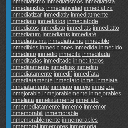
inmediatismo
inmediatismos
inmediatista
inmediatistas
inmediatividad
inmediatiza
inmediatizar
inmediatly
inmediatmente
inmediato
inmediatoa
inmediatode
inmediatos
inmediatp
inmediats
inmediatto
inmediatum
inmediatus
inmediaté
inmediatísima
inmediatísimo
inmedible
inmedibles
inmediciones
inmedida
inmedido
inmedinto
inmedio
inmedita
inmeditada
inmeditadas
inmeditado
inmeditados
inmeditamente
inmeditas
inmedito
inmediátamente
inmedií
inmedíata
inmedíatamente
inmedíato
inmei
inmeiata
inmeiatamente
inmeiato
inmejo
inmejora
inmejorable
inmejorablemente
inmejorables
inmeliata
inmeliatamente
inmeliato
inmemediatamente
inmemo
inmemor
inmemorabili
inmemorable
inmemorablemente
inmemorables
inmemoral
inmemores
inmemoria