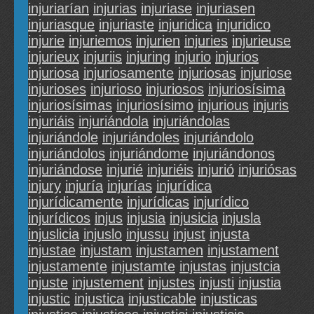
injuriarían
injurias
injuriase
injuriasen
injuriasque
injuriaste
injuridica
injuridico
injurie
injuriemos
injurien
injuries
injurieuse
injurieux
injuriis
injuring
injurio
injurios
injuriosa
injuriosamente
injuriosas
injuriose
injurioses
injurioso
injuriosos
injuriosísima
injuriosísimas
injuriosísimo
injurious
injuris
injuriáis
injuriándola
injuriándolas
injuriándole
injuriándoles
injuriándolo
injuriándolos
injuriándome
injuriándonos
injuriándose
injurié
injuriéis
injurió
injuriósas
injury
injuría
injurías
injurídica
injurídicamente
injurídicas
injurídico
injurídicos
injus
injusia
injusicia
injusla
injuslicia
injuslo
injussu
injust
injusta
injustae
injustam
injustamen
injustament
injustamente
injustamte
injustas
injustcia
injuste
injustement
injustes
injusti
injustia
injustic
injustica
injusticable
injusticas