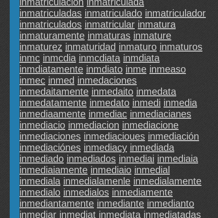
inmatriculación
inmatriculada
inmatriculadas
inmatriculado
inmatriculador
inmatriculados
inmatricular
inmatura
inmaturamente
inmaturas
inmature
inmaturez
inmaturidad
inmaturo
inmaturos
inmc
inmcdia
inmcdiata
inmdiata
inmdiatamente
inmdiato
inme
inmeaso
inmec
inmed
inmedaciones
inmedaitamente
inmedaito
inmedata
inmedatamente
inmedato
inmedi
inmedia
inmediaamente
inmediac
inmediacianes
inmediacio
inmediacion
inmediacione
inmediaciones
inmediacioues
inmediación
inmediaciónes
inmediacy
inmediada
inmediado
inmediados
inmediai
inmediaia
inmediaiamente
inmediaio
inmedial
inmediala
inmedialamenle
inmedialamente
inmedialo
inmedialos
inmediamente
inmediantamente
inmediante
inmedianto
inmediar
inmediat
inmediata
inmediatadas