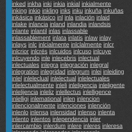
inked
inkha
inki
inkia
inkial
inkialmente
inking
inkio
inkling
inks
inku
inkuña
inkuñas
inkásica
inkásico
inl
inla
inlación
inlaid
inlake
inlancia
inland
inlandia
inlandsis
inlante
inlantil
inlas
inlassable
inlassablement
inlata
inlatis
inlaw
inlay
inlays
inlc
inlcialmente
inlclalmente
inlcr
inlcrior
inlcrés
inlcuidos
inlcuso
inlcuye
inlcuyendo
inle
inlecebris
inlectual
inlectuales
inlegra
inlegración
inlegral
inlegration
inlegridad
inlegrum
inlei
inleiding
inlel
inleleclual
inlelectual
inlelectuales
inlelectualmente
inleli
inleligencia
inleligente
inlelijencia
inleliz
inlellectus
inlelligence
inlelligi
inlemational
inlen
inlencion
inlencionalmente
inlenciones
inlención
inlenlo
inlensa
inlensidad
inlenso
inlenta
inlento
inlentos
inlependencia
inler
inlercambio
inlerdum
inlere
inleres
inleresa