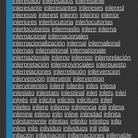
inleresado
inleresados
inleresanle
inleresante
inleresantes
inlereses
inleresl
inleresse
inlerest
inlerim
inlerino
inlerior
inleriores
inlerlocutoria
inlerlocutorias
inlerlocutorios
inlermedio
inlern
inlerna
inlernacional
inlernacionales
inlernacionalización
inlernal
inlernalional
inlernas
inlernational
inlernationale
inlernazionale
inlerno
inlernos
inlerprelación
inlerpretación
inlerprovinciales
inlerpuesto
inlerrelaciones
inlerrelación
inlervencion
inlervención
inlervenir
inlervention
inlervinientes
inleré
inlerés
inles
inlesa
inleslato
inlestato
inlestinal
inlet
inlets
inleí
inlgés
inli
inlicita
inlicitis
inlicitum
inliel
inlieles
inliere
inlierno
inligencia
inlii
inlima
inlimine
inlimo
inlin
inline
inlinidad
inlinita
inlinitamente
inlinitas
inlinito
inlinitos
inlio
inlios
inlis
inlividuo
inlividuos
inll
inlla
inllación
inllamacion
inllamaciones
inllenable