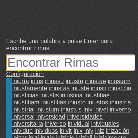
Escribe una palabra y pulse Enter para
encontrar rimas.
Configuración
iniuría
inius
iniussu
iniusta
iniustae
iniustam
iniustamente
iniustas
iniuste
iniusti
iniusticia
iniusticias
iniustis
iniustitia
iniustitiae
iniustitiam
iniustitias
iniusto
iniustos
iniustria
iniustrial
iniustum
iniustus
iniv
inivel
iniverno
iniversal
iniversidad
iniversidades
iniversitaria
iniverso
inividual
inividuales
inividuo
inividuos
inivit
inix
iniy
iniz
inización
inizar
inizi
inizia
iniziale
iniziali
inizialmente