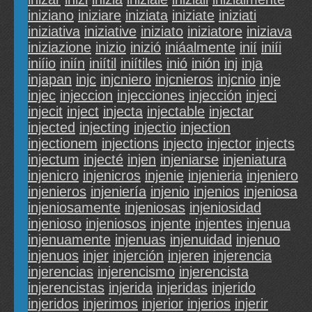
iniziano
iniziare
iniziata
iniziate
iniziati
iniziativa
iniziative
iniziato
iniziatore
iniziava
iniziazione
inizio
inizió
iniáalmente
inií
iniíi
iniíio
iniín
iniítil
iniítiles
inió
inión
inj
inja
injapan
injc
injcniero
injcnieros
injcnio
inje
injec
injeccion
injecciones
injección
injeci
injecit
inject
injecta
injectable
injectar
injected
injecting
injectio
injection
injectionem
injections
injecto
injector
injects
injectum
injecté
injen
injeniarse
injeniatura
injenicro
injenicros
injenie
injenieria
injeniero
injenieros
injeniería
injenio
injenios
injeniosa
injeniosamente
injeniosas
injeniosidad
injenioso
injeniosos
injente
injentes
injenua
injenuamente
injenuas
injenuidad
injenuo
injenuos
injer
injerción
injeren
injerencia
injerencias
injerencismo
injerencista
injerencistas
injerida
injeridas
injerido
injeridos
injerimos
injerior
injerios
injerir