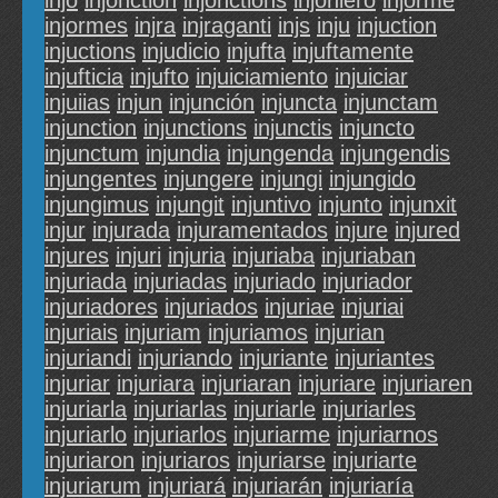
injo
injonction
injonctions
injoniero
injorme
injormes
injra
injraganti
injs
inju
injuction
injuctions
injudicio
injufta
injuftamente
injufticia
injufto
injuiciamiento
injuiciar
injuiias
injun
injunción
injuncta
injunctam
injunction
injunctions
injunctis
injuncto
injunctum
injundia
injungenda
injungendis
injungentes
injungere
injungi
injungido
injungimus
injungit
injuntivo
injunto
injunxit
injur
injurada
injuramentados
injure
injured
injures
injuri
injuria
injuriaba
injuriaban
injuriada
injuriadas
injuriado
injuriador
injuriadores
injuriados
injuriae
injuriai
injuriais
injuriam
injuriamos
injurian
injuriandi
injuriando
injuriante
injuriantes
injuriar
injuriara
injuriaran
injuriare
injuriaren
injuriarla
injuriarlas
injuriarle
injuriarles
injuriarlo
injuriarlos
injuriarme
injuriarnos
injuriaron
injuriaros
injuriarse
injuriarte
injuriarum
injuriará
injuriarán
injuriaría