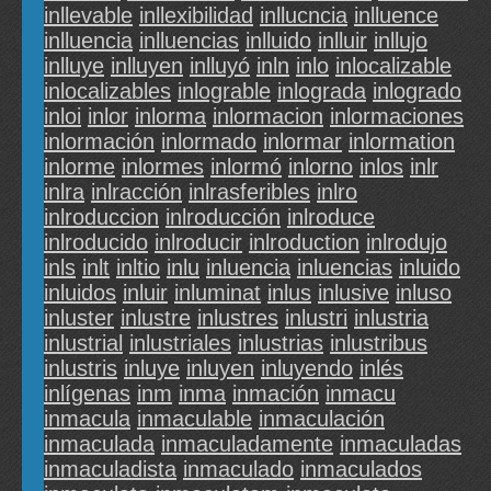
inllevable
inllexibilidad
inllucncia
inlluence
inlluencia
inlluencias
inlluido
inlluir
inllujo
inlluye
inlluyen
inlluyó
inln
inlo
inlocalizable
inlocalizables
inlograble
inlograda
inlogrado
inloi
inlor
inlorma
inlormacion
inlormaciones
inlormación
inlormado
inlormar
inlormation
inlorme
inlormes
inlormó
inlorno
inlos
inlr
inlra
inlracción
inlrasferibles
inlro
inlroduccion
inlroducción
inlroduce
inlroducido
inlroducir
inlroduction
inlrodujo
inls
inlt
inltio
inlu
inluencia
inluencias
inluido
inluidos
inluir
inluminat
inlus
inlusive
inluso
inluster
inlustre
inlustres
inlustri
inlustria
inlustrial
inlustriales
inlustrias
inlustribus
inlustris
inluye
inluyen
inluyendo
inlés
inlígenas
inm
inma
inmación
inmacu
inmacula
inmaculable
inmaculación
inmaculada
inmaculadamente
inmaculadas
inmaculadista
inmaculado
inmaculados