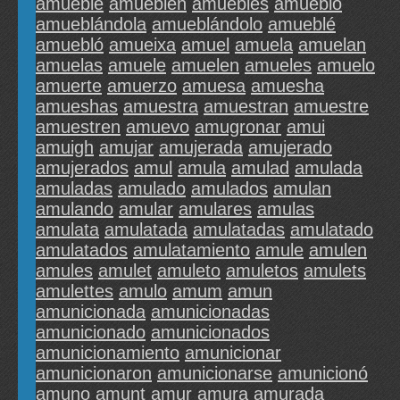
amueble
amueblen
amuebles
amueblo
amueblándola
amueblándolo
amueblé
amuebló
amueixa
amuel
amuela
amuelan
amuelas
amuele
amuelen
amueles
amuelo
amuerte
amuerzo
amuesa
amuesha
amueshas
amuestra
amuestran
amuestre
amuestren
amuevo
amugronar
amui
amuigh
amujar
amujerada
amujerado
amujerados
amul
amula
amulad
amulada
amuladas
amulado
amulados
amulan
amulando
amular
amulares
amulas
amulata
amulatada
amulatadas
amulatado
amulatados
amulatamiento
amule
amulen
amules
amulet
amuleto
amuletos
amulets
amulettes
amulo
amum
amun
amunicionada
amunicionadas
amunicionado
amunicionados
amunicionamiento
amunicionar
amunicionaron
amunicionarse
amunicionó
amuno
amunt
amur
amura
amurada