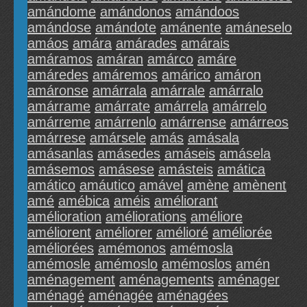
amándome
amándonos
amándoos
amándose
amándote
amánente
amáneselo
amáos
amára
amárades
amárais
amáramos
amáran
amárco
amáre
amáredes
amáremos
amárico
amáron
amáronse
amárrala
amárrale
amárralo
amárrame
amárrate
amárrela
amárrelo
amárreme
amárrenlo
amárrense
amárreos
amárrese
amársele
amás
amásala
amásanlas
amásedes
amáseis
amásela
amásemos
amásese
amásteis
amática
amático
amáutico
amável
amène
amènent
amé
amébica
améis
améliorant
amélioration
améliorations
améliore
améliorent
améliorer
amélioré
améliorée
améliorées
amémonos
amémosla
amémosle
amémoslo
amémoslos
amén
aménagement
aménagements
aménager
aménagé
aménagée
aménagées