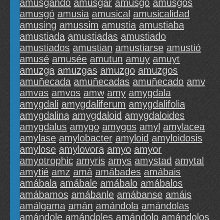
amusgando
amusgar
amusgo
amusgos
amusgó
amusia
amusical
amusicalidad
amusing
amussim
amustia
amustiaba
amustiada
amustiadas
amustiado
amustiados
amustian
amustiarse
amustió
amusé
amusée
amutun
amuy
amuyt
amuzga
amuzgas
amuzgo
amuzgos
amuñecada
amuñecadas
amuñecado
amv
amvas
amvos
amw
amy
amygdala
amygdali
amygdaliferum
amygdalifolia
amygdalina
amygdaloid
amygdaloides
amygdalus
amygo
amygos
amyl
amylacea
amylase
amylobacter
amyloid
amyloidosis
amylose
amylovora
amyo
amyor
amyotrophic
amyris
amys
amystad
amytal
amytié
amz
amá
amábades
amábais
amábala
amábale
amábalo
amábalos
amábamos
amábanle
amábanse
amáis
amálgama
amán
amándola
amándolas
amándole
amándoles
amándolo
amándolos