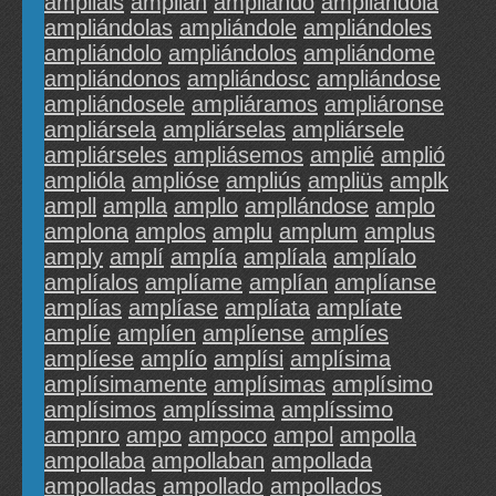
ampliáis
amplián
ampliándo
ampliándola
ampliándolas
ampliándole
ampliándoles
ampliándolo
ampliándolos
ampliándome
ampliándonos
ampliándosc
ampliándose
ampliándosele
ampliáramos
ampliáronse
ampliársela
ampliárselas
ampliársele
ampliárseles
ampliásemos
amplié
amplió
amplióla
amplióse
ampliús
ampliüs
amplk
ampll
amplla
ampllo
ampllándose
amplo
amplona
amplos
amplu
amplum
amplus
amply
amplí
amplía
amplíala
amplíalo
amplíalos
amplíame
amplían
amplíanse
amplías
amplíase
amplíata
amplíate
amplíe
amplíen
amplíense
amplíes
amplíese
amplío
amplísi
amplísima
amplísimamente
amplísimas
amplísimo
amplísimos
amplíssima
amplíssimo
ampnro
ampo
ampoco
ampol
ampolla
ampollaba
ampollaban
ampollada
ampolladas
ampollado
ampollados