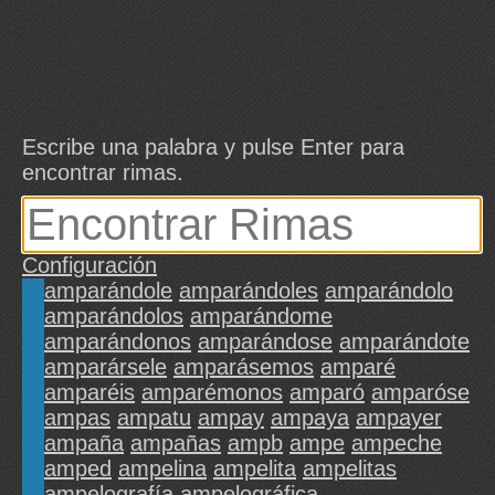
Escribe una palabra y pulse Enter para
encontrar rimas.
Configuración
amparándole
amparándoles
amparándolo
amparándolos
amparándome
amparándonos
amparándose
amparándote
amparársele
amparásemos
amparé
amparéis
amparémonos
amparó
amparóse
ampas
ampatu
ampay
ampaya
ampayer
ampaña
ampañas
ampb
ampe
ampeche
amped
ampelina
ampelita
ampelitas
ampelografía
ampelográfica