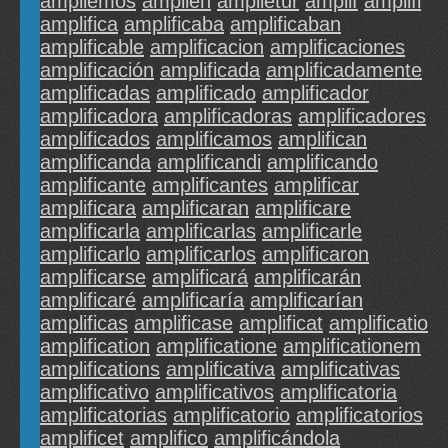
ampliemos
amplien
amplietur
amplif
amplifi
amplifica
amplificaba
amplificaban
amplificable
amplificacion
amplificaciones
amplificación
amplificada
amplificadamente
amplificadas
amplificado
amplificador
amplificadora
amplificadoras
amplificadores
amplificados
amplificamos
amplifican
amplificanda
amplificandi
amplificando
amplificante
amplificantes
amplificar
amplificara
amplificaran
amplificare
amplificarla
amplificarlas
amplificarle
amplificarlo
amplificarlos
amplificaron
amplificarse
amplificará
amplificarán
amplificaré
amplificaría
amplificarían
amplificas
amplificase
amplificat
amplificatio
amplification
amplificatione
amplificationem
amplifications
amplificativa
amplificativas
amplificativo
amplificativos
amplificatoria
amplificatorias
amplificatorio
amplificatorios
amplificet
amplifico
amplificándola