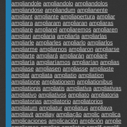
ampliandole
ampliandolo
ampliandolos
ampliandose
ampliandum
amplianente
ampliant
ampliante
ampliapertura
ampliar
ampliara
ampliaram
ampliaran
ampliaras
ampliare
ampliarel
ampliaremos
ampliaren
ampliari
ampliaria
ampliarla
ampliarlas
ampliarle
ampliarles
ampliarlo
ampliarlos
ampliarme
ampliarnos
ampliaron
ampliarse
ampliarte
ampliará
ampliarán
ampliaré
ampliaría
ampliaríamos
ampliarían
amplias
ampliase
ampliasen
ampliasse
ampliaste
ampliat
ampliata
ampliatio
ampliation
ampliatione
ampliationem
ampliationibus
ampliationis
ampliatis
ampliativa
ampliativas
ampliativo
ampliativos
ampliato
ampliatoria
ampliatorias
ampliatorio
ampliatorios
ampliatum
ampliatur
ampliatus
ampliava
ampliavit
ampliay
ampliação
amplic
amplica
amplicaciones
amplicación
amplición
amplie