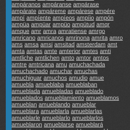
ampáranos
ampáranse
ampárase
ampárate
ampáreme
ampárese
ampére
ampí
ampíente
ampíeos
ampíio
ampón
ampüa
ampüar
ampüo
ampütud
amqr
amque
amr
amra
amratiense
amrgo
amricano
amricanos
amrinona
amrita
amro
ams
amsa
amsi
amsitad
amsterdam
amt
amta
amtas
amte
amterior
amtes
amti
amtliche
amtlichen
amto
amtor
amtos
amtre
amtricana
amu
amuchachada
amuchachado
amuchar
amuchas
amuchiguar
amuchos
amudio
amue
amuebla
amueblaba
amueblaban
amueblada
amuebladas
amueblado
amueblados
amueblamiento
amueblamos
amueblan
amueblando
amueblar
amueblara
amueblarla
amueblarlas
amueblarle
amueblarlo
amueblarlos
amueblaron
amueblarse
amueblará