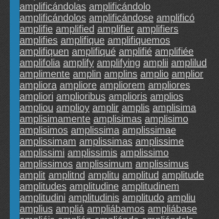
amplificándolas
amplificándolo
amplificándolos
amplificándose
amplificó
amplifie
amplified
amplifier
amplifiers
amplifies
amplifique
amplifiquemos
amplifiquen
amplifiqué
amplifié
amplifiée
amplifolia
amplify
amplifying
amplii
amplilud
amplimente
amplin
amplins
amplio
amplior
ampliora
ampliore
ampliorem
ampliores
ampliori
amplioribus
amplioris
amplios
ampliou
amplioy
amplir
amplis
amplisima
amplisimamente
amplisimas
amplisimo
amplisimos
amplissima
amplissimae
amplissimam
amplissimas
amplissime
amplissimi
amplissimis
amplissimo
amplissimos
amplissimum
amplissimus
amplit
amplitnd
amplitu
amplitud
amplitude
amplitudes
amplitudine
amplitudinem
amplitudini
amplitudinis
amplitudo
ampliu
amplius
ampliá
ampliábamos
ampliábase