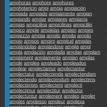
amphoras
amphore
amphores
amphotericin
ampi
ampia
ampiación
ampiada
ampiado
ampiamente
ampian
ampiando
ampiar
ampiares
ampiaría
ampias
ampicilina
ampicilinas
ampicillin
ampico
ampie
ampielas
ampien
ampies
ampiezza
ampiia
ampiio
ampila
ampilo
ampio
ampios
ampiro
ampitud
ampiáis
ampiándolas
ampiándose
ampjia
ampl
ampla
amplación
amplada
amplae
amplam
amplament
amplamente
amplan
amplas
ample
amplea
ampleado
ampleados
amplear
amplectamur
amplectantur
amplectatur
amplectenda
amplectendam
amplectendo
amplectendum
amplectens
amplectentes
amplectere
amplecti
amplectimur
amplectitur
amplector
amplectuntur
amplement
ampleo
ampler
amples
amplesso
ampleur
amplexa