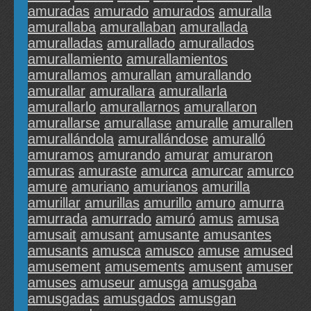
amuradas
amurado
amurados
amuralla
amurallaba
amurallaban
amurallada
amuralladas
amurallado
amurallados
amurallamiento
amurallamientos
amurallamos
amurallan
amurallando
amurallar
amurallara
amurallarla
amurallarlo
amurallarnos
amurallaron
amurallarse
amurallase
amuralle
amurallen
amurallándola
amurallándose
amuralló
amuramos
amurando
amurar
amuraron
amuras
amuraste
amurca
amurcar
amurco
amure
amuriano
amurianos
amurilla
amurillar
amurillas
amurillo
amuro
amurra
amurrada
amurrado
amuró
amus
amusa
amusait
amusant
amusante
amusantes
amusants
amusca
amusco
amuse
amused
amusement
amusements
amusent
amuser
amuses
amuseur
amusga
amusgaba
amusgadas
amusgados
amusgan