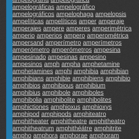
ampelográficas
ampelográfico
ampelográficos
ampelophaga
ampelopsis
ampelíticas
ampelíticos
amper
amperaje
amperajes
ampere
amperes
amperimétrica
amperio
amperios
ampero
amperométrica
ampersand
amperímetro
amperímetros
amperómetro
amperómetros
ampesina
ampesinado
ampesinas
ampesino
ampesinos
amph
ampha
amphetamine
amphetamines
amphi
amphibia
amphibian
amphibians
amphibie
amphibiens
amphibio
amphibios
amphibious
amphibium
amphibius
amphibole
amphiboles
amphibolia
amphibolite
amphibolites
amphictiones
amphioxus
amphioxys
amphipod
amphipods
amphiteatro
amphitheater
amphitheatre
amphitheatro
amphitheatrum
amphithéátre
amphitrite
ampho
amphora
amphorae
amphoram