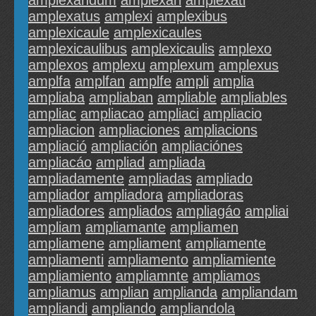
amplexandum
amplexari
amplexati
amplexatus
amplexi
amplexibus
amplexicaule
amplexicaules
amplexicaulibus
amplexicaulis
amplexo
amplexos
amplexu
amplexum
amplexus
amplfa
amplfan
amplfe
ampli
amplia
ampliaba
ampliaban
ampliable
ampliables
ampliac
ampliacao
ampliaci
ampliacio
ampliacion
ampliaciones
ampliacions
ampliació
ampliación
ampliaciónes
ampliacáo
ampliad
ampliada
ampliadamente
ampliadas
ampliado
ampliador
ampliadora
ampliadoras
ampliadores
ampliados
ampliagáo
ampliai
ampliam
ampliamante
ampliamen
ampliamene
ampliament
ampliamente
ampliamenti
ampliamento
ampliamiente
ampliamiento
ampliamnte
ampliamos
ampliamus
amplian
amplianda
ampliandam
ampliandi
ampliando
ampliandola