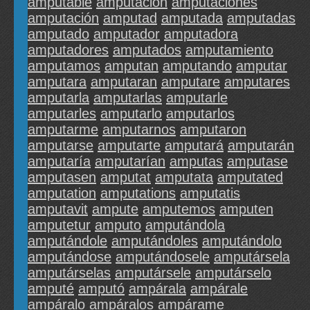
amputable
amputacion
amputaciones
amputación
amputad
amputada
amputadas
amputado
amputador
amputadora
amputadores
amputados
amputamiento
amputamos
amputan
amputando
amputar
amputara
amputaran
amputare
amputares
amputarla
amputarlas
amputarle
amputarles
amputarlo
amputarlos
amputarme
amputarnos
amputaron
amputarse
amputarte
amputará
amputarán
amputaría
amputarían
amputas
amputase
amputasen
amputat
amputata
amputated
amputation
amputations
amputatis
amputavit
ampute
amputemos
amputen
amputetur
amputo
amputándola
amputándole
amputándoles
amputándolo
amputándose
amputándosele
amputársela
amputárselas
amputársele
amputárselo
amputé
amputó
ampárala
ampárale
ampáralo
ampáralos
ampárame