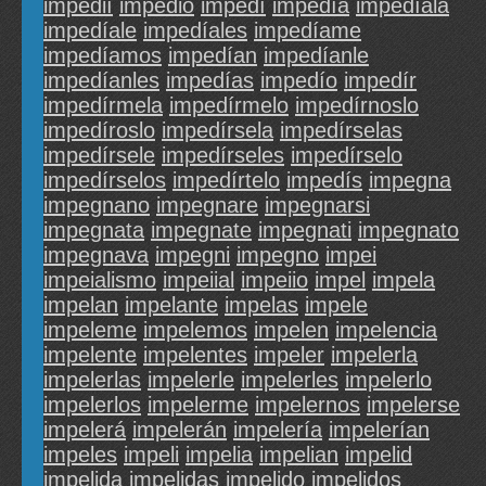
impedií
impedió
impedí
impedía
impedíala
impedíale
impedíales
impedíame
impedíamos
impedían
impedíanle
impedíanles
impedías
impedío
impedír
impedírmela
impedírmelo
impedírnoslo
impedíroslo
impedírsela
impedírselas
impedírsele
impedírseles
impedírselo
impedírselos
impedírtelo
impedís
impegna
impegnano
impegnare
impegnarsi
impegnata
impegnate
impegnati
impegnato
impegnava
impegni
impegno
impei
impeialismo
impeiial
impeiio
impel
impela
impelan
impelante
impelas
impele
impeleme
impelemos
impelen
impelencia
impelente
impelentes
impeler
impelerla
impelerlas
impelerle
impelerles
impelerlo
impelerlos
impelerme
impelernos
impelerse
impelerá
impelerán
impelería
impelerían
impeles
impeli
impelia
impelian
impelid
impelida
impelidas
impelido
impelidos