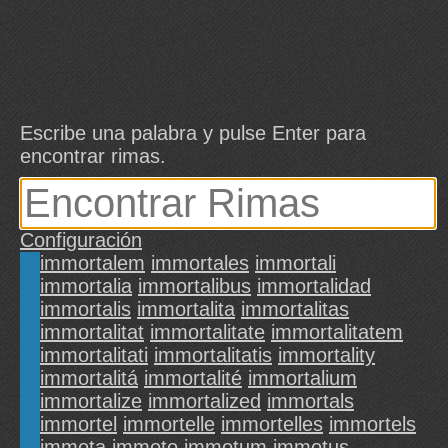
Escribe una palabra y pulse Enter para
encontrar rimas.
Configuración
immortalem
immortales
immortali
immortalia
immortalibus
immortalidad
immortalis
immortalita
immortalitas
immortalitat
immortalitate
immortalitatem
immortalitati
immortalitatis
immortality
immortalitá
immortalité
immortalium
immortalize
immortalized
immortals
immortel
immortelle
immortelles
immortels
immota
immoto
immotum
immotus