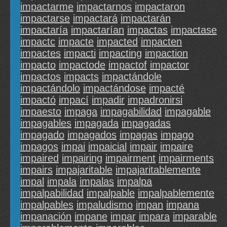
impactarme
impactarnos
impactaron
impactarse
impactará
impactarán
impactaría
impactarían
impactas
impactase
impactc
impacte
impacted
impacten
impactes
impacti
impacting
impaction
impacto
impactode
impactof
impactor
impactos
impacts
impactándole
impactándolo
impactándose
impacté
impactó
impací
impadir
impadronirsi
impaesto
impaga
impagabilidad
impagable
impagables
impagada
impagadas
impagado
impagados
impagas
impago
impagos
impai
impaicial
impair
impaire
impaired
impairing
impairment
impairments
impairs
impajaritable
impajaritablemente
impal
impala
impalas
impalpa
impalpabilidad
impalpable
impalpablemente
impalpables
impaludismo
impan
impana
impanación
impane
impar
impara
imparable