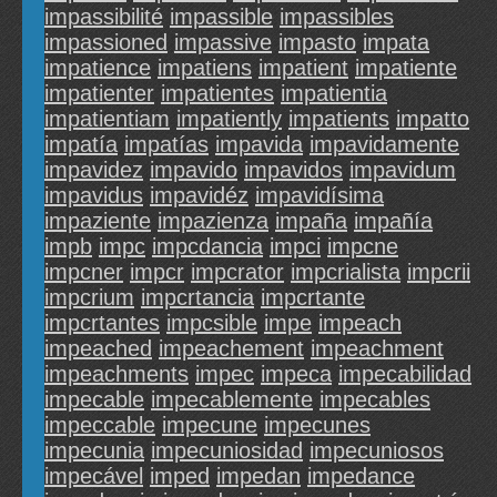
impassibilité
impassible
impassibles
impassioned
impassive
impasto
impata
impatience
impatiens
impatient
impatiente
impatienter
impatientes
impatientia
impatientiam
impatiently
impatients
impatto
impatía
impatías
impavida
impavidamente
impavidez
impavido
impavidos
impavidum
impavidus
impavidéz
impavidísima
impaziente
impazienza
impaña
impañía
impb
impc
impcdancia
impci
impcne
impcner
impcr
impcrator
impcrialista
impcrii
impcrium
impcrtancia
impcrtante
impcrtantes
impcsible
impe
impeach
impeached
impeachement
impeachment
impeachments
impec
impeca
impecabilidad
impecable
impecablemente
impecables
impeccable
impecune
impecunes
impecunia
impecuniosidad
impecuniosos
impecável
imped
impedan
impedance