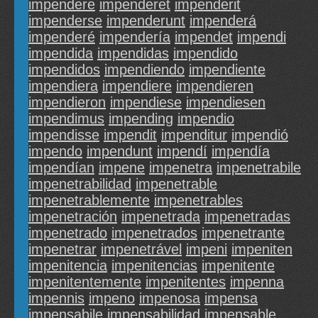
impendere
impenderet
impenderit
impenderse
impenderunt
impenderá
impenderé
impendería
impendet
impendi
impendida
impendidas
impendido
impendidos
impendiendo
impendiente
impendiera
impendiere
impendieren
impendieron
impendiese
impendiesen
impendimus
impending
impendio
impendisse
impendit
impenditur
impendió
impendo
impendunt
impendí
impendía
impendían
impene
impenetra
impenetrabile
impenetrabilidad
impenetrable
impenetrablemente
impenetrables
impenetración
impenetrada
impenetradas
impenetrado
impenetrados
impenetrante
impenetrar
impenetrável
impeni
impeniten
impenitencia
impenitencias
impenitente
impenitentemente
impenitentes
impenna
impennis
impeno
impenosa
impensa
impensabile
impensabilidad
impensable