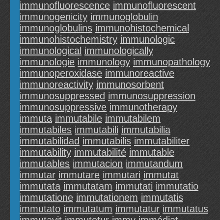
immunofluorescence
immunofluorescent
immunogenicity
immunoglobulin
immunoglobulins
immunohistochemical
immunohistochemistry
immunologic
immunological
immunologically
immunologie
immunology
immunopathology
immunoperoxidase
immunoreactive
immunoreactivity
immunosorbent
immunosuppressed
immunosuppression
immunosuppressive
immunotherapy
immuta
immutabile
immutabilem
immutabiles
immutabili
immutabilia
immutabilidad
immutabilis
immutabiliter
immutability
immutabilité
immutable
immutables
immutacion
immutandum
immutar
immutare
immutari
immutat
immutata
immutatam
immutati
immutatio
immutatione
immutationem
immutatis
immutato
immutatum
immutatur
immutatus