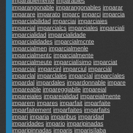
imparablemente
imparables
imparangonable
imparangonables
imparar
imparare
imparato
imparc
imparci
imparcia
imparciabilidad
imparciai
imparciaies
imparcial
imparcialcs
imparciales
imparciali
imparcialidad
imparcialidade
imparcialidades
imparcialmcnte
imparcialmen
imparcialmenle
imparcialmentc
imparcialmente
imparcialmeute
imparcialísimo
imparciat
imparciaí
imparcinl
imparciul
imparciál
imparclal
imparclales
imparcíal
imparcíales
impardal
impardales
impardonnable
impare
impareable
impareggiabile
impareial
impareiales
impareialidad
impareialmente
imparem
impares
imparfait
imparfaite
imparfaitement
imparfaites
imparfaits
impari
imparia
imparibus
imparidad
imparidades
impario
imparipinadas
imparipinnadas
imparis
imparisílaba