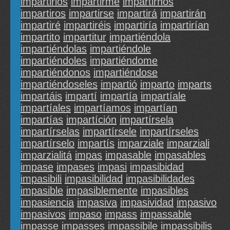
impartirlos
impartirme
impartirnos
impartiros
impartirse
impartirá
impartirán
impartiré
impartiréis
impartiría
impartirían
impartito
impartitur
impartiéndola
impartiéndolas
impartiéndole
impartiéndoles
impartiéndome
impartiéndonos
impartiéndose
impartiéndoseles
impartió
imparto
imparts
impartáis
impartí
impartía
impartíale
impartíales
impartíamos
impartían
impartías
impartíción
impartírsela
impartírselas
impartírsele
impartírseles
impartírselo
impartís
imparziale
imparziali
imparzialitá
impas
impasable
impasables
impase
impases
impasi
impasibidad
impasibili
impasibilidad
impasibilidades
impasible
impasiblemente
impasibles
impasiencia
impasiva
impasividad
impasivo
impasivos
impaso
impass
impassable
impasse
impasses
impassibile
impassibilis