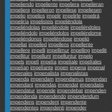
impeliendo
impeliente
impeliera
impelieran
impeliere
impelieron
impeliese
impeliesen
impelio
impelios
impelir
impelirle
impelirá
impeliría
impelisteis
impeliéndola
impeliéndolas
impeliéndole
impeliéndoles
impeliéndolo
impeliéndolos
impeliéndome
impeliéndonos
impeliéndose
impelió
impellat
impelled
impellens
impellente
impellere
impelli
impellimur
impelling
impellit
impellitur
impellunt
impelluntur
impelo
impels
impelí
impelía
impelíale
impelíales
impelían
impelíante
impen
impena
impenal
impenales
impenalista
impenalistas
impenda
impendam
impendamus
impendan
impendant
impendas
impendat
impendatis
impendatur
impende
impendebat
impenden
impendenda
impendendo
impendendum
impendens
impendent
impendente
impendentes
impendenti
impender