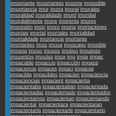
imoortante
imoortantes
imoorte
imoosible
imoprtancia
imor
imora
imoral
imorales
imoralidad
imoralidade
imord
imordial
imordialmente
imore
imorenta
imores
imoresión
imori
imoro
imorta
imortaciones
imortais
imortal
imortales
imortalidad
imortalidade
imortancia
imortante
imortantes
imos
imosa
imoscapo
imosible
imosna
imoso
imosos
imotivo
imouesto
imouestos
imoulso
imox
imp
impa
impac
impacable
impaccio
impacción
impace
impacencia
impaces
impaci
impacial
impacible
impacibles
impacien
impaciencia
impaciencias
impacient
impacienta
impacientaba
impacientaban
impacientada
impacientadas
impacientado
impacientados
impacientamos
impacientan
impacientando
impacientar
impacientara
impacientaran
impacientarla
impacientarle
impacientarlo