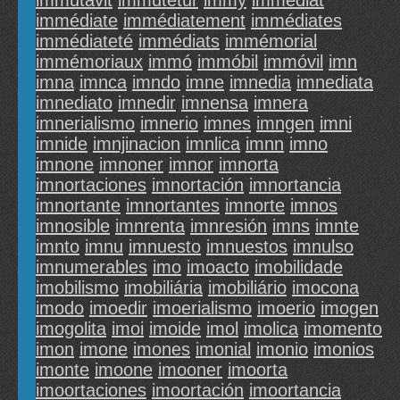
immutavit
immutetur
immy
immédiat
immédiate
immédiatement
immédiates
immédiateté
immédiats
immémorial
immémoriaux
immó
immóbil
immóvil
imn
imna
imnca
imndo
imne
imnedia
imnediata
imnediato
imnedir
imnensa
imnera
imnerialismo
imnerio
imnes
imngen
imni
imnide
imnjinacion
imnlica
imnn
imno
imnone
imnoner
imnor
imnorta
imnortaciones
imnortación
imnortancia
imnortante
imnortantes
imnorte
imnos
imnosible
imnrenta
imnresión
imns
imnte
imnto
imnu
imnuesto
imnuestos
imnulso
imnumerables
imo
imoacto
imobilidade
imobilismo
imobiliária
imobiliário
imocona
imodo
imoedir
imoerialismo
imoerio
imogen
imogolita
imoi
imoide
imol
imolica
imomento
imon
imone
imones
imonial
imonio
imonios
imonte
imoone
imooner
imoorta
imoortaciones
imoortación
imoortancia