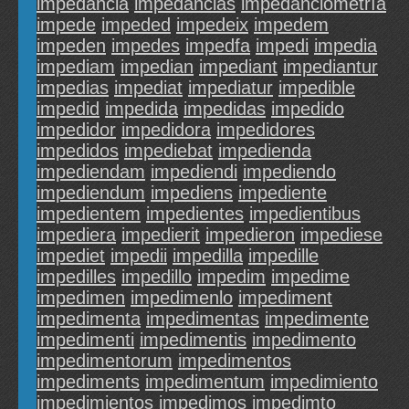
impedancia
impedancias
impedanciometría
impede
impeded
impedeix
impedem
impeden
impedes
impedfa
impedi
impedia
impediam
impedian
impediant
impediantur
impedias
impediat
impediatur
impedible
impedid
impedida
impedidas
impedido
impedidor
impedidora
impedidores
impedidos
impediebat
impedienda
impediendam
impediendi
impediendo
impediendum
impediens
impediente
impedientem
impedientes
impedientibus
impediera
impedierit
impedieron
impediese
impediet
impedii
impedilla
impedille
impedilles
impedillo
impedim
impedime
impedimen
impedimenlo
impediment
impedimenta
impedimentas
impedimente
impedimenti
impedimentis
impedimento
impedimentorum
impedimentos
impediments
impedimentum
impedimiento
impedimientos
impedimos
impedimto