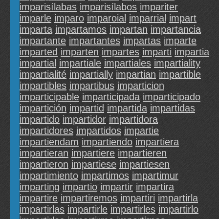
imparisílabas
imparisílabos
impariter
imparle
imparo
imparoial
imparrial
impart
imparta
impartamos
impartan
impartancia
impartante
impartantes
impartas
imparte
imparted
imparten
impartes
imparti
impartia
impartial
impartiale
impartiales
impartiality
impartialité
impartially
impartian
impartible
impartibles
impartibus
imparticion
imparticipable
imparticipada
imparticipado
impartición
impartid
impartida
impartidas
impartido
impartidor
impartidora
impartidores
impartidos
impartie
impartiendam
impartiendo
impartiera
impartieran
impartiere
impartieren
impartieron
impartiese
impartiesen
impartimiento
impartimos
impartimur
imparting
impartio
impartir
impartira
impartire
impartiremos
impartiri
impartirla
impartirlas
impartirle
impartirles
impartirlo