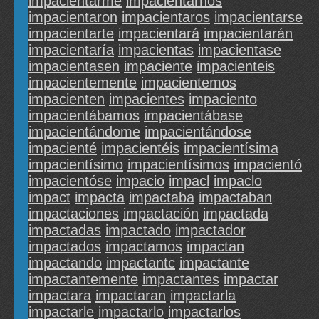
impacientarme
impacientarnos
impacientaron
impacientaros
impacientarse
impacientarte
impacientará
impacientarán
impacientaría
impacientas
impacientase
impacientasen
impaciente
impacienteis
impacientemente
impacientemos
impacienten
impacientes
impaciento
impacientábamos
impacientábase
impacientándome
impacientándose
impacienté
impacientéis
impacientísima
impacientísimo
impacientísimos
impacientó
impacientóse
impacio
impacl
impaclo
impact
impacta
impactaba
impactaban
impactaciones
impactación
impactada
impactadas
impactado
impactador
impactados
impactamos
impactan
impactando
impactantc
impactante
impactantemente
impactantes
impactar
impactara
impactaran
impactarla
impactarle
impactarlo
impactarlos