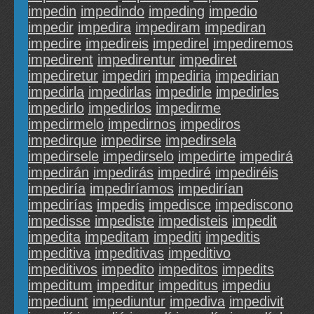
impedin
impedindo
impeding
impedio
impedir
impedira
impediram
impediran
impedire
impedireis
impedirel
impediremos
impedirent
impedirentur
impediret
impediretur
impediri
impediria
impedirian
impedirla
impedirlas
impedirle
impedirles
impedirlo
impedirlos
impedirme
impedirmelo
impedirnos
impediros
impedirque
impedirse
impedirsela
impedirsele
impedirselo
impedirte
impedirá
impedirán
impedirás
impediré
impediréis
impediría
impediríamos
impedirían
impedirías
impedis
impedisce
impediscono
impedisse
impediste
impedisteis
impedit
impedita
impeditam
impediti
impeditis
impeditiva
impeditivas
impeditivo
impeditivos
impedito
impeditos
impedits
impeditum
impeditur
impeditus
impediu
impediunt
impediuntur
impediva
impedivit