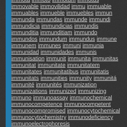
immovable
immovilidad
immu
immuable
immuables
immueble
immuebles
immun
immunda
immundas
immunde
immundi
immundicia
immundicias
immundis
immunditia
immunditiam
immundo
immundos
immundum
immundus
immune
immunem
immunes
immuni
immunia
immunidad
immunidades
immunis
immunisation
immunit
immunita
immunitas
immunitat
immunitate
immunitatem
immunitates
immunitatibus
immunitatis
immunitats
immunities
immunity
immunitá
immunité
immunités
immunization
immunizations
immunized
immunizing
immuno
immunoassay
immunochemical
immunocompetence
immunocompetent
immunocompromised
immunocytochemical
immunocytochemistry
immunodeficiency
immunoelectrophoresis