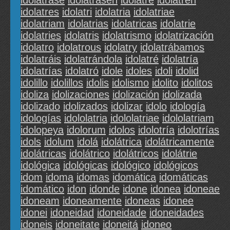
idolatrase
idolatrasen
idolatre
idolatren
idolatres
idolatri
idolatria
idolatriae
idolatriam
idolatrias
idolatricas
idolatrie
idolatries
idolatris
idolatrismo
idolatrización
idolatro
idolatrous
idolatry
idolatrábamos
idolatráis
idolatrándola
idolatré
idolatría
idolatrías
idolatró
idole
idoles
idoli
idolid
idolillo
idolillos
idolis
idolismo
idolito
idolitos
idoliza
idolizaciones
idolización
idolizada
idolizado
idolizados
idolizar
idolo
idología
idologías
idololatria
idololatriae
idololatriam
idolopeya
idolorum
idolos
idolotría
idolotrías
idols
idolum
idolá
idolátrica
idolátricamente
idolátricas
idolátrico
idolátricos
idolátrie
idológica
idológicas
idológico
idológicos
idom
idoma
idomas
idomática
idomáticas
idomático
idon
idonde
idone
idonea
idoneae
idoneam
idoneamente
idoneas
idonee
idonei
idoneidad
idoneidade
idoneidades
idoneis
idoneitate
idoneitá
idoneo