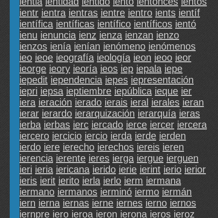
ientia
ientidad
ientido
iento
ientonces
ientos
ientr
ientra
ientras
ientre
ientro
ients
ientíf
ientífica
ientíficas
ientífico
ientíficos
ientó
ienu
ienuncia
ienz
ienza
ienzan
ienzo
ienzos
ienía
ienían
ienómeno
ienómenos
ieo
ieoe
ieografía
ieología
ieon
ieoo
ieor
ieorge
ieory
ieoría
ieos
iep
iepala
iepe
iepedit
iependencia
iepes
iepresentación
iepri
iepsa
ieptiembre
iepública
ieque
ier
iera
ieración
ierado
ierais
ieral
ierales
ieran
ierar
ierardo
ierarquización
ierarquía
ieras
ierba
ierbas
ierc
iercado
ierce
iercer
iercera
iercero
iercicio
iercio
ierda
ierde
ierden
ierdo
iere
ierecho
ierechos
iereis
ieren
ierencia
ierente
ieres
ierga
iergue
ierguen
ieri
ieria
iericana
ierido
ierie
ierint
ierio
ierior
ieris
ierit
ierito
ierla
ierlo
ierm
iermana
iermano
iermanos
ierminó
iermo
iermán
iern
ierna
iernas
ierne
iernes
ierno
iernos
iernpre
iero
ieroa
ieron
ierona
ieros
ieroz