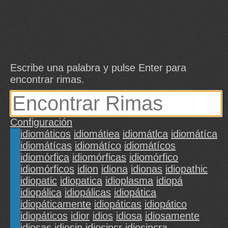
Escribe una palabra y pulse Enter para
encontrar rimas.
Configuración
idiomáticos
idiomátiea
idiomátlca
idiomátíca
idiomátícas
idiomátíco
idiomátícos
idiomórfica
idiomórficas
idiomórfico
idiomórficos
idion
idiona
idionas
idiopathic
idiopatic
idiopatica
idioplasma
idiopá
idiopálica
idiopálicas
idiopática
idiopáticamente
idiopáticas
idiopático
idiopáticos
idior
idios
idiosa
idiosamente
idiosas
idiosin
idiosincr
idiosincra