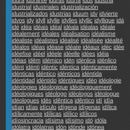
idura
idurante
iduras
iduría
idus
idustria
idustrial
idustriales
idustrialización
idustrializados
idustrias
iduum
idv
idvierte
idvos
idy
idyll
idylle
idylles
idyllic
idyllique
idá
idé
idéa
idéais
idéal
idéala
idéalas
idéale
idéalement
idéales
idéalisation
idéalisme
idéaliste
idéalistes
idéalisé
idéalisée
idéalité
idéalos
idéas
idéase
idéate
idéaux
idéc
idée
idéefixe
idéel
idéele
idéelle
idées
idéia
idéias
idém
idémico
idén
idénlica
idénlico
idént
idénti
idéntic
idéntica
idénticamente
idénticas
idéntico
idénticos
idéntida
idéntidad
idéntido
idéntiques
idéo
idéologie
idéologies
idéologique
idéologiquement
idéologiques
idéologo
idéologos
idéologue
idéologues
idés
idêntica
idêntico
idí
idía
idían
idías
idículo
idígena
idígenas
idílica
idílicamente
idílicas
idílico
idílicos
idíosincracia
idísima
idísimo
idó
idóla
idólatra
idólatras
idón
idónde
idónea