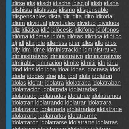
idirse
idis
idisch
idische
idiscipl
idish
idishe
idishista
idishistas
idismo
idispensable
idispensables
idista
idit
idita
idito
iditorial
idium
idividual
idividuales
idividuo
idividuos
idiz
idiática
idió
idiócesis
idiófono
idiófonos
idióma
idiómas
idióta
idiótas
idiótica
idiótico
idj
idl
idla
idle
idleness
idler
idles
idlo
idlos
idly
idm
idme
idministración
idministrativa
idministrativas
idministrativo
idministrativos
idmirable
idmiración
idmite
idmitir
idn
idna
idnd
idns
ido
idoa
idoal
idoas
idocrasa
idod
idode
idodes
idoe
idoi
idol
idola
idolafori
idolas
idolatr
idolatra
idolatraba
idolatraban
idolatración
idolatrada
idolatradas
idolatrado
idolatrados
idolatrae
idolatramos
idolatran
idolatrando
idolatrar
idolatrara
idolatraran
idolatrarla
idolatrarlas
idolatrarle
idolatrarlo
idolatrarlos
idolatrarme
idolatraron
idolatrarse
idolatrarte
idolatras