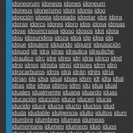
idoneorum
idoneos
idones
idoneum
idoneus
idoneísmo
idoni
idonia
idoo
idopción
idopta
idoptado
idoptar
idor
idora
idoras
idorcs
idores
idoro
idos
idosa
idosas
idose
idosincrasia
idoso
idosos
idot
idota
idou
idoxuridina
idoza
idoá
idp
idpa
idq
idque
idquiere
idquirido
idquirir
idquisición
idquod
idr
idra
idras
idraulica
idrauliche
idraulico
idrc
idre
idres
idri
idria
idrico
idrid
idrio
idrios
idrisita
idrisí
idrisíes
idrm
idro
idrocarburos
idros
idrá
idrán
idrés
idría
idrían
ids
idsa
idsal
idsas
idsm
idt
idta
idtal
idtas
idte
idtea
idtimo
idtm
idu
idua
idual
iduales
idualmente
iduana
iduardo
iduas
iducación
iducción
iduce
iducen
iducia
iducido
iducir
iducta
iducto
iductos
idud
iduda
idudable
idulgencia
idulto
idultos
idum
idumbre
idumbres
idumea
idumeas
idumentaria
idumeo
idumeos
iduo
iduos