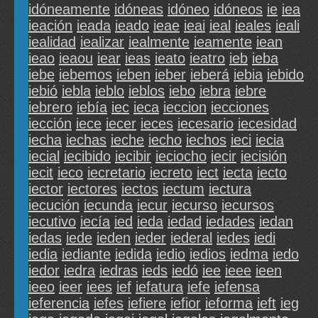
idóneamente
idóneas
idóneo
idóneos
ie
iea
ieación
ieada
ieado
ieae
ieai
ieal
ieales
ieali
iealidad
iealizar
iealmente
ieamente
iean
ieao
ieaou
iear
ieas
ieato
ieatro
ieb
ieba
iebe
iebemos
ieben
ieber
ieberá
iebia
iebido
iebió
iebla
ieblo
ieblos
iebo
iebra
iebre
iebrero
iebía
iec
ieca
ieccion
iecciones
iección
iece
iecer
ieces
iecesario
iecesidad
iecha
iechas
ieche
iecho
iechos
ieci
iecia
iecial
iecibido
iecibir
ieciocho
iecir
iecisión
iecit
ieco
iecretario
iecreto
iect
iecta
iecto
iector
iectores
iectos
iectum
iectura
iecución
iecunda
iecur
iecurso
iecursos
iecutivo
iecía
ied
ieda
iedad
iedades
iedan
iedas
iede
ieden
ieder
iederal
iedes
iedi
iedia
iediante
iedida
iedio
iedios
iedma
iedo
iedor
iedra
iedras
ieds
iedó
iee
ieee
ieen
ieeo
ieer
iees
ief
iefatura
iefe
iefensa
ieferencia
iefes
iefiere
iefior
ieforma
ieft
ieg