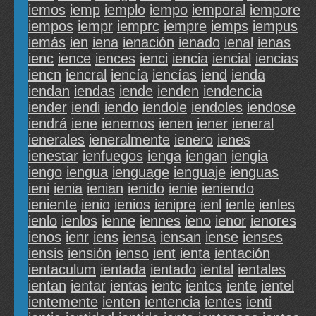
iemos
iemp
iemplo
iempo
iemporal
iempore
iempos
iempr
iemprc
iempre
iemps
iempus
iemás
ien
iena
ienación
ienado
ienal
ienas
ienc
ience
iences
ienci
iencia
iencial
iencias
iencn
iencral
iencía
iencías
iend
ienda
iendan
iendas
iende
ienden
iendencia
iender
iendi
iendo
iendole
iendoles
iendose
iendrá
iene
ienemos
ienen
iener
ieneral
ienerales
ieneralmente
ienero
ienes
ienestar
ienfuegos
ienga
iengan
iengia
iengo
iengua
ienguage
ienguaje
ienguas
ieni
ienia
ienian
ienido
ienie
ieniendo
ieniente
ienio
ienios
ienipre
ienl
ienle
ienles
ienlo
ienlos
ienne
iennes
ieno
ienor
ienores
ienos
ienr
iens
iensa
iensan
iense
ienses
iensis
iensión
ienso
ient
ienta
ientación
ientaculum
ientada
ientado
iental
ientales
ientan
ientar
ientas
ientc
ientcs
iente
ientel
ientemente
ienten
ientencia
ientes
ienti