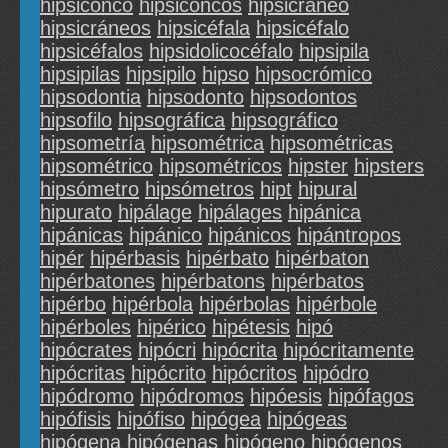
hipsiconco
hipsiconcos
hipsicráneo
hipsicráneos
hipsicéfala
hipsicéfalo
hipsicéfalos
hipsidolicocéfalo
hipsipila
hipsipilas
hipsipilo
hipso
hipsocrómico
hipsodontia
hipsodonto
hipsodontos
hipsofilo
hipsográfica
hipsográfico
hipsometría
hipsométrica
hipsométricas
hipsométrico
hipsométricos
hipster
hipsters
hipsómetro
hipsómetros
hipt
hipural
hipurato
hipálage
hipálages
hipánica
hipánicas
hipánico
hipánicos
hipántropos
hipér
hipérbasis
hipérbato
hipérbaton
hipérbatones
hipérbatons
hipérbatos
hipérbo
hipérbola
hipérbolas
hipérbole
hipérboles
hipérico
hipétesis
hipó
hipócrates
hipócri
hipócrita
hipócritamente
hipócritas
hipócrito
hipócritos
hipódro
hipódromo
hipódromos
hipóesis
hipófagos
hipófisis
hipófiso
hipógea
hipógeas
hipógena
hipógenas
hipógeno
hipógenos