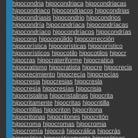
hipocondria
hipocondriaca
hipocondriacas
hipocondriaco
hipocondriacos
hipocondrias
hipocondriasis
hipocondrio
hipocondrios
hipocondría
hipocondríaca
hipocondríacas
hipocondríaco
hipocondríacos
hipocondrías
hipocono
hipoconúlido
hipocorrección
hipocorística
hipocorísticas
hipocorístico
hipocorísticos
hipocotilo
hipocotilos
hipocr
hipocras
hipocrateriforme
hipocratica
hipocratismo
hipocratista
hipocre
hipocrecia
hipocrecimiento
hipocrecía
hipocrecías
hipocresia
hipocresias
hipocresla
hipocresía
hipocresías
hipocrisia
hipocristalina
hipocristalinas
hipocrita
hipocritamente
hipocritas
hipocritilla
hipocritillas
hipocriton
hipocritona
hipocritonas
hipocritones
hipocritón
hipocroma
hipocromas
hipocromia
hipocromía
hipocrá
hipocrálica
hipocrás