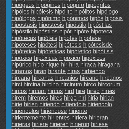
hipógeos
hipóginos
hipógrifo
hipógrifos
hipóles
hipólesis
hipólito
hipólitos
hipólogo
hipólogos
hipónimo
hipónimos
hipós
hipósis
hipóstasis
hipóstesis
hipóstila
hipóstilas
hipóstilo
hipóstilos
hipót
hipóte
hipóteca
hipótecas
hipóteis
hipótes
hipótese
hipóteses
hipótesi
hipótesis
hipótesisde
hipótetica
hipóteticas
hipótetico
hipótisis
hipóxica
hipóxicas
hipóxico
hipóxicos
hipúrico
hiqo
hique
hir
hira
hiraca
hiragana
hiramos
hiran
hirante
hiras
hirbiendo
hircana
hircanas
hircanios
hircano
hircanos
hirci
hircina
hircino
hircinum
hirco
hircorum
hircos
hircum
hircus
hird
hire
hired
hireis
hirem
hiremos
hires
hirgo
hiri
hiria
hirian
hirie
hirien
hiriendo
hiriendole
hiriendolo
hiriendolos
hiriendose
hiriente
hirientemente
hirientes
hiriera
hirieran
hirieras
hiriere
hirieren
hirieron
hiriese