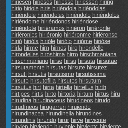
hiriesen
hirieses
hiriesse
hiriessen
hiring
hirio
hiriole
hiris
hiriéndola
hiriéndolas
hiriéndole
hiriéndoles
hiriéndolo
hiriéndolos
hiriéndome
hiriéndonos
hiriéndose
hiriéndote
hiriéramos
hiriéron
hiriéronle
hiriéronles
hiriéronlo
hiriéronme
hiriéronse
hirió
hirióla
hirióle
hiriólo
hirióme
hirióse
hirla
hirme
hirn
hirnos
hiro
hirondelle
hirondelles
hiroshima
hirro
hirschmaniana
hirschmaniano
hirse
hirsu
hirsuta
hirsutae
hirsutamente
hirsutas
hirsute
hirsutez
hirsuti
hirsutis
hirsutismo
hirsutissima
hirsuto
hirsutofilia
hirsutos
hirsutum
hirsutus
hirt
hirta
hirtella
hirtellus
hirth
hirtipes
hirtis
hirto
hirtoria
hirtum
hirtus
hiru
hirudina
hirudinaceus
hirudineos
hirudo
hirudíneos
hirugarren
hiruiendo
hirundinacea
hirundinella
hirundines
hirundinis
hirundo
hirur
hirve
hirvicnte
hirvien
hirviendo
hirvienle
hirvientc
hirviente