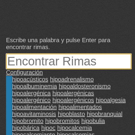
Escribe una palabra y pulse Enter para
encontrar rimas.
Configuración
hipoacústicos
hipoadrenalismo
hipoalbuminemia
hipoaldosteronismo
hipoalergénica
hipoalergénicas
hipoalergénico
hipoalergénicos
hipoalgesia
hipoalimentación
hipoalimentados
hipoavitaminosis
hipoblasto
hipobranquial
hipobromito
hipobromitos
hipobulia
hipobárica
hipoc
hipocalcemia
hipocalcemiante
hipocalcemias