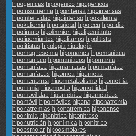
hipogénicas
hipogénico
hipogénicos
hipoinsulinemia
hipointensa
hipointensas
hipointensidad
hipointenso
hipokalemia
hipokaliemia
hipolaridad
hipoleca
hipolidio
hipolimnio
hipolimnion
hipolipemiante
hipolipemiantes
hipolitanos
hipolitista
hipolitistas
hipologia
hipología
hipomagnesemia
hipomanes
hipomaniaca
hipomaniaco
hipomaniacos
hipomanía
hipomaníaca
hipomaníacas
hipomaníaco
hipomaníacos
hipomea
hipomeas
hipomenorrea
hipometabolismo
hipometría
hipomimia
hipomoclio
hipomotilidad
hipomovilidad
hipométrico
hipométricos
hipomóvil
hipomóviles
hipona
hiponatremia
hiponatremias
hiponatrémica
hiponense
hiponimia
hiponitrico
hiponitroso
hiponutrición
hiponímica
hiponítrico
hipoosmolar
hipoosmolares