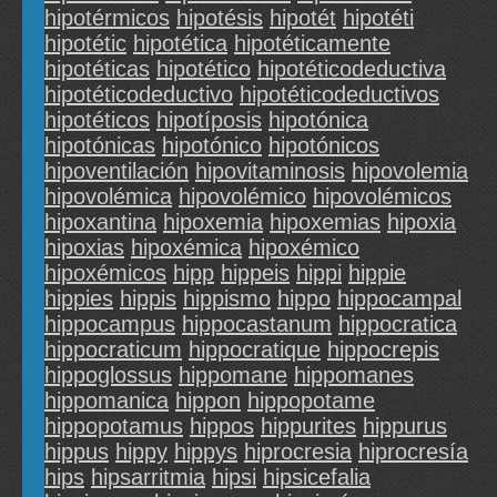
hipotérmicos
hipotésis
hipotét
hipotéti
hipotétic
hipotética
hipotéticamente
hipotéticas
hipotético
hipotéticodeductiva
hipotéticodeductivo
hipotéticodeductivos
hipotéticos
hipotíposis
hipotónica
hipotónicas
hipotónico
hipotónicos
hipoventilación
hipovitaminosis
hipovolemia
hipovolémica
hipovolémico
hipovolémicos
hipoxantina
hipoxemia
hipoxemias
hipoxia
hipoxias
hipoxémica
hipoxémico
hipoxémicos
hipp
hippeis
hippi
hippie
hippies
hippis
hippismo
hippo
hippocampal
hippocampus
hippocastanum
hippocratica
hippocraticum
hippocratique
hippocrepis
hippoglossus
hippomane
hippomanes
hippomanica
hippon
hippopotame
hippopotamus
hippos
hippurites
hippurus
hippus
hippy
hippys
hiprocresia
hiprocresía
hips
hipsarritmia
hipsi
hipsicefalia