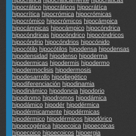
hipocrática
hipocráticamente
hipocráticas
hipocrático
hipocráticos
hipocrátíca
hipocrítica
hipocrómica
hipocrómicas
hipocrómico
hipocrómicos
hipocámpica
hipocámpicas
hipocámpico
hipocóndrica
hipocóndricas
hipocóndrico
hipocóndricos
hipocóndrio
hipocóndrios
hipocónido
hipocótilo
hipocótilos
hipodensa
hipodensas
hipodensidad
hipodenso
hipoderma
hipodermicas
hipodermis
hipodermo
hipodermoclisis
hipodermosis
hipodesarrollo
hipodiegético
hipodiferenciación
hipodinamia
hipodinámico
hipodoncia
hipodorio
hipodromo
hipodromos
hipodámica
hipodámico
hipodér
hipodérmica
hipodérmicamente
hipodérmicas
hipodérmico
hipodérmicos
hipodórico
hipoecogénica
hipoecoica
hipoecoicas
hipoecoico
hipoecoicos
hipoergia