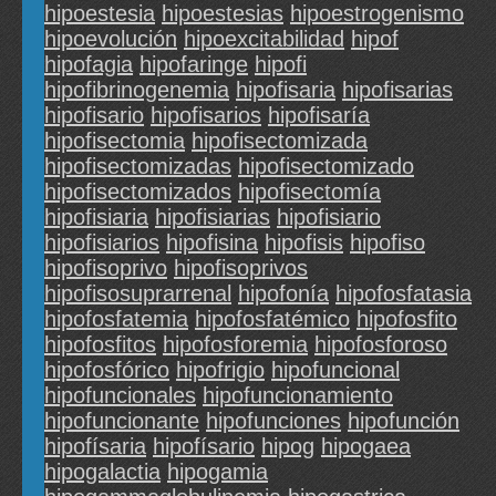
hipoestesia
hipoestesias
hipoestrogenismo
hipoevolución
hipoexcitabilidad
hipof
hipofagia
hipofaringe
hipofi
hipofibrinogenemia
hipofisaria
hipofisarias
hipofisario
hipofisarios
hipofisaría
hipofisectomia
hipofisectomizada
hipofisectomizadas
hipofisectomizado
hipofisectomizados
hipofisectomía
hipofisiaria
hipofisiarias
hipofisiario
hipofisiarios
hipofisina
hipofisis
hipofiso
hipofisoprivo
hipofisoprivos
hipofisosuprarrenal
hipofonía
hipofosfatasia
hipofosfatemia
hipofosfatémico
hipofosfito
hipofosfitos
hipofosforemia
hipofosforoso
hipofosfórico
hipofrigio
hipofuncional
hipofuncionales
hipofuncionamiento
hipofuncionante
hipofunciones
hipofunción
hipofísaria
hipofísario
hipog
hipogaea
hipogalactia
hipogamia