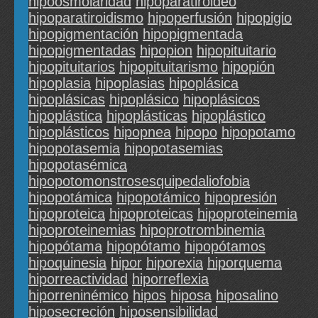
hipoosmolaridad
hipoparatiroideo
hipoparatiroidismo
hipoperfusión
hipopigio
hipopigmentación
hipopigmentada
hipopigmentadas
hipopion
hipopituitario
hipopituitarios
hipopituitarismo
hipopión
hipoplasia
hipoplasias
hipoplásica
hipoplásicas
hipoplásico
hipoplásicos
hipoplástica
hipoplásticas
hipoplástico
hipoplásticos
hipopnea
hipopo
hipopotamo
hipopotasemia
hipopotasemias
hipopotasémica
hipopotomonstrosesquipedaliofobia
hipopotámica
hipopotámico
hipopresión
hipoproteica
hipoproteicas
hipoproteinemia
hipoproteinemias
hipoprotrombinemia
hipopótama
hipopótamo
hipopótamos
hipoquinesia
hipor
hiporexia
hiporquema
hiporreactividad
hiporreflexia
hiporreninémico
hipos
hiposa
hiposalino
hiposecreción
hiposensibilidad