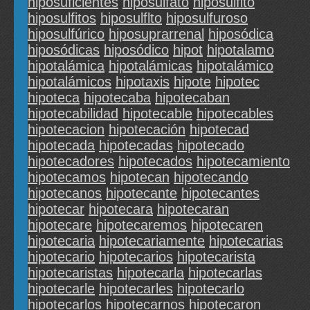
hiposuficientes
hiposulfato
hiposulfito
hiposulfitos
hiposulflto
hiposulfuroso
hiposulfúrico
hiposuprarrenal
hiposódica
hiposódicas
hiposódico
hipot
hipotalamo
hipotalámica
hipotalámicas
hipotalámico
hipotalámicos
hipotaxis
hipote
hipotec
hipoteca
hipotecaba
hipotecaban
hipotecabilidad
hipotecable
hipotecables
hipotecacion
hipotecación
hipotecad
hipotecada
hipotecadas
hipotecado
hipotecadores
hipotecados
hipotecamiento
hipotecamos
hipotecan
hipotecando
hipotecanos
hipotecante
hipotecantes
hipotecar
hipotecara
hipotecaran
hipotecare
hipotecaremos
hipotecaren
hipotecaria
hipotecariamente
hipotecarias
hipotecario
hipotecarios
hipotecarista
hipotecaristas
hipotecarla
hipotecarlas
hipotecarle
hipotecarles
hipotecarlo
hipotecarlos
hipotecarnos
hipotecaron