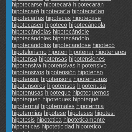
hipotecarse
hipotecará
hipotecarán
hipotecaré
hipotecaría
hipotecarían
hipotecarías
hipotecas
hipotecase
hipotecasen
hipoteco
hipotecándola
hipotecándolas
hipotecándole
hipotecándoles
hipotecándolo
hipotecándolos
hipotecándose
hipotecó
hipotelorismo
hipoten
hipotenar
hipotenares
hipotensa
hipotensas
hipotensiones
hipotensiva
hipotensivas
hipotensivo
hipotensivos
hipotensión
hipotenso
hipotensor
hipotensora
hipotensoras
hipotensores
hipotensos
hipotenusa
hipotenusas
hipoteque
hipotequemos
hipotequen
hipoteques
hipotequé
hipotermal
hipotermales
hipotermia
hipotermias
hipotese
hipoteses
hipotesi
hipotesis
hipotetica
hipoteticamente
hipoteticas
hipoteticidad
hipotetico