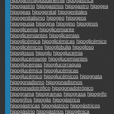
hipogammaglobulinemia
hipogastrica
hipogastrio
hipogastrios
hipogastro
hipogea
hipogeas
hipogenital
hipogenitales
hipogenitalismo
hipogeo
hipogeos
hipogeusia
hipogina
hipogino
hipoginos
hipoglicemia
hipoglicemiante
hipoglicemiantes
hipoglicemias
hipoglicémica
hipoglicémicas
hipoglicémico
hipoglicémicos
hipoglobulia
hipogloso
hipoglosos
hipoglu
hipoglucemia
hipoglucemiante
hipoglucemiantes
hipoglucemias
hipoglucorraquia
hipoglucémica
hipoglucémicas
hipoglucémico
hipoglucémicos
hipognata
hipogonadismo
hipogonadismos
hipogonadotrófico
hipogonadotrópico
hipograma
hipogramas
hipograsa
hipogrifo
hipogrifos
hipogás
hipogástrica
hipogástricas
hipogástrico
hipogástricos
hipogástrio
hipogástrios
hipogénica