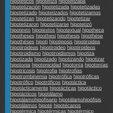
hipoteticos
hipotetiza
hipotetizaba
hipotetización
hipotetizada
hipotetizadas
hipotetizado
hipotetizados
hipotetizamos
hipotetizan
hipotetizando
hipotetizar
hipotetizaron
hipotetizarse
hipotetizó
hipotexto
hipotextos
hipotextual
hipotheca
hipotheses
hipothesi
hipothesis
hipothése
hipothéses
hipoti
hipotiposis
hipotiroidea
hipotiroideas
hipotiroideo
hipotiroideos
hipotiroidismo
hipotiroidismos
hipotiza
hipotizada
hipotizado
hipotizando
hipotizar
hipotonia
hipotonicidad
hipotonía
hipotonías
hipotricosis
hipotrofia
hipotrofias
hipotrombinemia
hipotrófica
hipotróficas
hipotrófico
hipotróficos
hipotáctica
hipotácticamente
hipotácticas
hipotáctico
hipotácticos
hipotálamo
hipotálamohipofisario
hipotálamohipófisis
hipotálamos
hipoté
hipotécanos
hipotérmica
hipotérmicas
hipotérmico