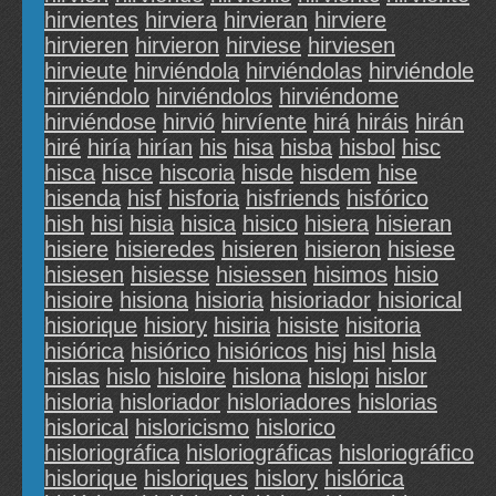
hirvientes
hirviera
hirvieran
hirviere
hirvieren
hirvieron
hirviese
hirviesen
hirvieute
hirviéndola
hirviéndolas
hirviéndole
hirviéndolo
hirviéndolos
hirviéndome
hirviéndose
hirvió
hirvíente
hirá
hiráis
hirán
hiré
hiría
hirían
his
hisa
hisba
hisbol
hisc
hisca
hisce
hiscoria
hisde
hisdem
hise
hisenda
hisf
hisforia
hisfriends
hisfórico
hish
hisi
hisia
hisica
hisico
hisiera
hisieran
hisiere
hisieredes
hisieren
hisieron
hisiese
hisiesen
hisiesse
hisiessen
hisimos
hisio
hisioire
hisiona
hisioria
hisioriador
hisiorical
hisiorique
hisiory
hisiria
hisiste
hisitoria
hisiórica
hisiórico
hisióricos
hisj
hisl
hisla
hislas
hislo
hisloire
hislona
hislopi
hislor
hisloria
hisloriador
hisloriadores
hislorias
hislorical
hisloricismo
hislorico
hisloriográfica
hisloriográficas
hisloriográfico
hislorique
hisloriques
hislory
hislórica