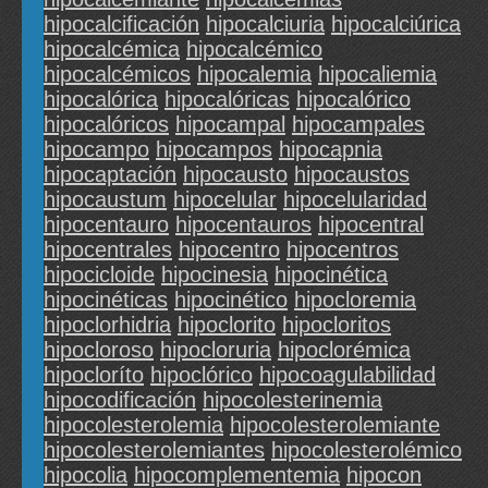
hipocalcificación
hipocalciuria
hipocalciúrica
hipocalcémica
hipocalcémico
hipocalcémicos
hipocalemia
hipocaliemia
hipocalórica
hipocalóricas
hipocalórico
hipocalóricos
hipocampal
hipocampales
hipocampo
hipocampos
hipocapnia
hipocaptación
hipocausto
hipocaustos
hipocaustum
hipocelular
hipocelularidad
hipocentauro
hipocentauros
hipocentral
hipocentrales
hipocentro
hipocentros
hipocicloide
hipocinesia
hipocinética
hipocinéticas
hipocinético
hipocloremia
hipoclorhidria
hipoclorito
hipocloritos
hipocloroso
hipocloruria
hipoclorémica
hipocloríto
hipoclórico
hipocoagulabilidad
hipocodificación
hipocolesterinemia
hipocolesterolemia
hipocolesterolemiante
hipocolesterolemiantes
hipocolesterolémico
hipocolia
hipocomplementemia
hipocon