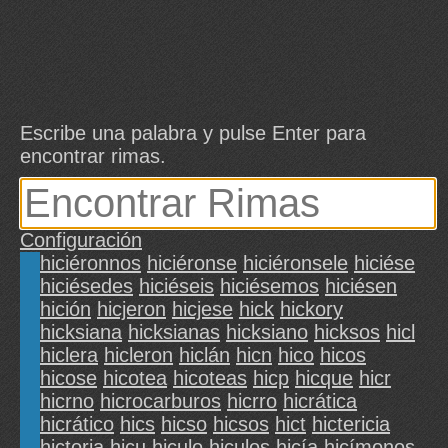
Escribe una palabra y pulse Enter para
encontrar rimas.
Configuración
hiciéronnos
hiciéronse
hiciéronsele
hiciése
hiciésedes
hiciéseis
hiciésemos
hiciésen
hición
hicjeron
hicjese
hick
hickory
hicksiana
hicksianas
hicksiano
hicksos
hicl
hiclera
hicleron
hiclán
hicn
hico
hicos
hicose
hicotea
hicoteas
hicp
hicque
hicr
hicrno
hicrocarburos
hicrro
hicrática
hicrático
hics
hicso
hicsos
hict
hictericia
hictoria
hicu
hiculo
hiculos
hicía
hicímonos