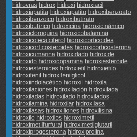
hidrovías
hidrox
hidroxi
hidroxiacil
hidroxiapatita
hidroxiapatito
hidroxibenzoato
hidroxibenzoico
hidroxibutirato
hidroxibutírico
hidroxicina
hidroxicinámico
hidroxicloroquina
hidroxicobalamina
hidroxicolecalciferol
hidroxicorticoides
hidroxicorticosteroides
hidroxicorticosterona
hidroxicumarina
hidroxidado
hidroxide
hidroxido
hidroxidopamina
hidroxiesteroide
hidroxiesteroides
hidroxietil
hidroxietilo
hidroxifenil
hidroxifenilglicol
hidroxiindolacético
hidroxil
hidroxila
hidroxilaciones
hidroxilación
hidroxilada
hidroxiladas
hidroxilado
hidroxilados
hidroxilamina
hidroxilar
hidroxilasa
hidroxilasas
hidroxiliones
hidroxilisina
hidroxilo
hidroxilos
hidroximetil
hidroximetilfurfural
hidroximetilglutaril
hidroxiprogesterona
hidroxiprolina