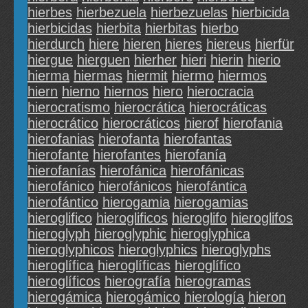
hierbes
hierbezuela
hierbezuelas
hierbicida
hierbicidas
hierbita
hierbitas
hierbo
hierdurch
hiere
hieren
hieres
hiereus
hierfür
hiergue
hierguen
hierher
hieri
hierin
hierio
hierma
hiermas
hiermit
hiermo
hiermos
hiern
hierno
hiernos
hiero
hierocracia
hierocratismo
hierocrática
hierocráticas
hierocrático
hierocráticos
hierof
hierofania
hierofanias
hierofanta
hierofantas
hierofante
hierofantes
hierofanía
hierofanías
hierofánica
hierofánicas
hierofánico
hierofánicos
hierofántica
hierofántico
hierogamia
hierogamias
hieroglifico
hieroglificos
hieroglifo
hieroglifos
hieroglyph
hieroglyphic
hieroglyphica
hieroglyphicos
hieroglyphics
hieroglyphs
hieroglífica
hieroglíficas
hieroglífico
hieroglíficos
hierografía
hierogramas
hierogámica
hierogámico
hierología
hieron