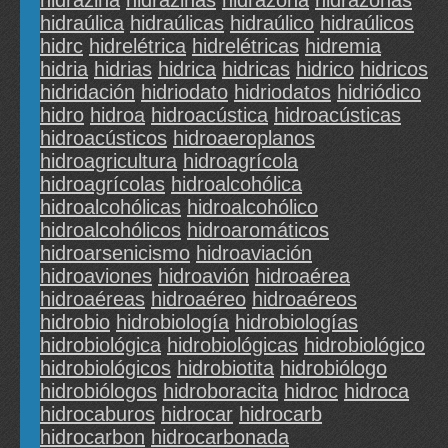
hidrazina
hidrazinas
hidrazona
hidrazonas
hidraúlica
hidraúlicas
hidraúlico
hidraúlicos
hidrc
hidrelétrica
hidrelétricas
hidremia
hidria
hidrias
hidrica
hidricas
hidrico
hidricos
hidridación
hidriodato
hidriodatos
hidriódico
hidro
hidroa
hidroacústica
hidroacústicas
hidroacústicos
hidroaeroplanos
hidroagricultura
hidroagrícola
hidroagrícolas
hidroalcohólica
hidroalcohólicas
hidroalcohólico
hidroalcohólicos
hidroaromáticos
hidroarsenicismo
hidroaviación
hidroaviones
hidroavión
hidroaérea
hidroaéreas
hidroaéreo
hidroaéreos
hidrobio
hidrobiología
hidrobiologías
hidrobiológica
hidrobiológicas
hidrobiológico
hidrobiológicos
hidrobiotita
hidrobiólogo
hidrobiólogos
hidroboracita
hidroc
hidroca
hidrocaburos
hidrocar
hidrocarb
hidrocarbon
hidrocarbonada