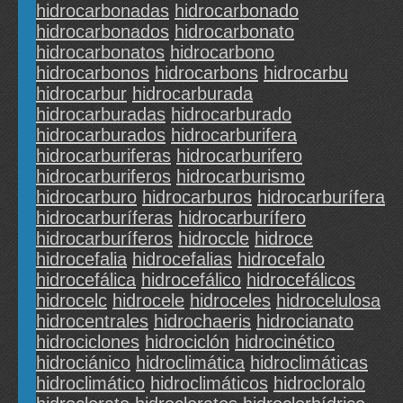
hidrocarbonadas
hidrocarbonado
hidrocarbonados
hidrocarbonato
hidrocarbonatos
hidrocarbono
hidrocarbonos
hidrocarbons
hidrocarbu
hidrocarbur
hidrocarburada
hidrocarburadas
hidrocarburado
hidrocarburados
hidrocarburifera
hidrocarburiferas
hidrocarburifero
hidrocarburiferos
hidrocarburismo
hidrocarburo
hidrocarburos
hidrocarburífera
hidrocarburíferas
hidrocarburífero
hidrocarburíferos
hidroccle
hidroce
hidrocefalia
hidrocefalias
hidrocefalo
hidrocefálica
hidrocefálico
hidrocefálicos
hidrocelc
hidrocele
hidroceles
hidrocelulosa
hidrocentrales
hidrochaeris
hidrocianato
hidrociclones
hidrociclón
hidrocinético
hidrociánico
hidroclimática
hidroclimáticas
hidroclimático
hidroclimáticos
hidrocloralo