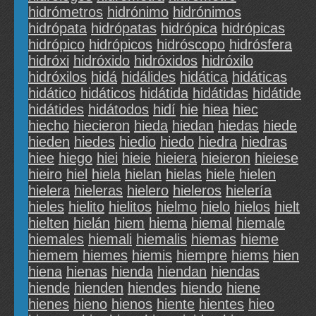
hidrómetros
hidrónimo
hidrónimos
hidrópata
hidrópatas
hidrópica
hidrópicas
hidrópico
hidrópicos
hidróscopo
hidrósfera
hidróxi
hidróxido
hidróxidos
hidróxilo
hidróxilos
hidá
hidálides
hidática
hidáticas
hidático
hidáticos
hidátida
hidátidas
hidátide
hidátides
hidátodos
hidí
hie
hiea
hiec
hiecho
hiecieron
hieda
hiedan
hiedas
hiede
hieden
hiedes
hiedio
hiedo
hiedra
hiedras
hiee
hiego
hiei
hieie
hieiera
hieieron
hieiese
hieiro
hiel
hiela
hielan
hielas
hiele
hielen
hielera
hieleras
hielero
hieleros
hielería
hieles
hielito
hielitos
hielmo
hielo
hielos
hielt
hielten
hielán
hiem
hiema
hiemal
hiemale
hiemales
hiemali
hiemalis
hiemas
hieme
hiemem
hiemes
hiemis
hiempre
hiems
hien
hiena
hienas
hienda
hiendan
hiendas
hiende
hienden
hiendes
hiendo
hiene
hienes
hieno
hienos
hiente
hientes
hieo