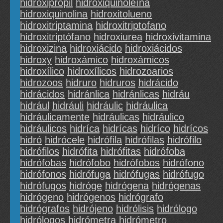
hidroxipropil
hidroxiquinoleína
hidroxiquinolina
hidroxitolueno
hidroxitriptamina
hidroxitriptofano
hidroxitriptófano
hidroxiurea
hidroxivitamina
hidroxizina
hidroxiácido
hidroxiácidos
hidroxy
hidroxámico
hidroxámicos
hidroxílico
hidroxílicos
hidrozoarios
hidrozoos
hidruro
hidruros
hidrácido
hidrácidos
hidránlica
hidránlicas
hidráu
hidrául
hidráuli
hidráulic
hidráulica
hidráulicamente
hidráulicas
hidráulico
hidráulicos
hidríca
hidrícas
hidríco
hidrícos
hidró
hidrócele
hidrófila
hidrófilas
hidrófilo
hidrófilos
hidrófita
hidrófitas
hidrófoba
hidrófobas
hidrófobo
hidrófobos
hidrófono
hidrófonos
hidrófuga
hidrófugas
hidrófugo
hidrófugos
hidróge
hidrógena
hidrógenas
hidrógeno
hidrógenos
hidrógrafo
hidrógrafos
hidrójeno
hidrólisis
hidrólogo
hidrólogos
hidrómetra
hidrómetro