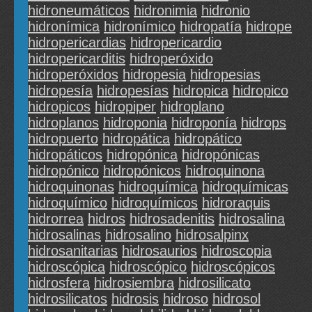
hidroneumáticos
hidronimia
hidronio
hidronímica
hidronímico
hidropatía
hidrope
hidropericardias
hidropericardio
hidropericarditis
hidroperóxido
hidroperóxidos
hidropesia
hidropesias
hidropesía
hidropesías
hidropica
hidropico
hidropicos
hidropiper
hidroplano
hidroplanos
hidroponia
hidroponía
hidrops
hidropuerto
hidropática
hidropático
hidropáticos
hidropónica
hidropónicas
hidropónico
hidropónicos
hidroquinona
hidroquinonas
hidroquímica
hidroquímicas
hidroquímico
hidroquímicos
hidroraquis
hidrorrea
hidros
hidrosadenitis
hidrosalina
hidrosalinas
hidrosalino
hidrosalpinx
hidrosanitarias
hidrosaurios
hidroscopia
hidroscópica
hidroscópico
hidroscópicos
hidrosfera
hidrosiembra
hidrosilicato
hidrosilicatos
hidrosis
hidroso
hidrosol