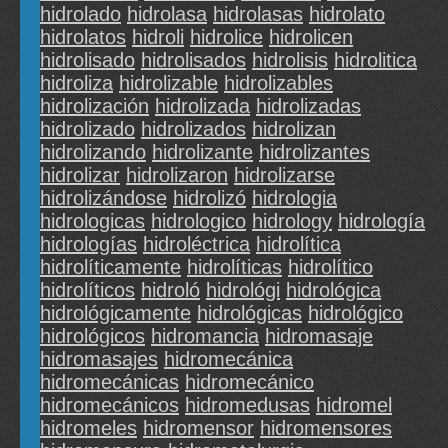
hidrolado
hidrolasa
hidrolasas
hidrolato
hidrolatos
hidroli
hidrolice
hidrolicen
hidrolisado
hidrolisados
hidrolisis
hidrolitica
hidroliza
hidrolizable
hidrolizables
hidrolización
hidrolizada
hidrolizadas
hidrolizado
hidrolizados
hidrolizan
hidrolizando
hidrolizante
hidrolizantes
hidrolizar
hidrolizaron
hidrolizarse
hidrolizándose
hidrolizó
hidrologia
hidrologicas
hidrologico
hidrology
hidrología
hidrologías
hidroléctrica
hidrolítica
hidrolíticamente
hidrolíticas
hidrolítico
hidrolíticos
hidroló
hidrológi
hidrológica
hidrológicamente
hidrológicas
hidrológico
hidrológicos
hidromancia
hidromasaje
hidromasajes
hidromecánica
hidromecánicas
hidromecánico
hidromecánicos
hidromedusas
hidromel
hidromeles
hidromensor
hidromensores