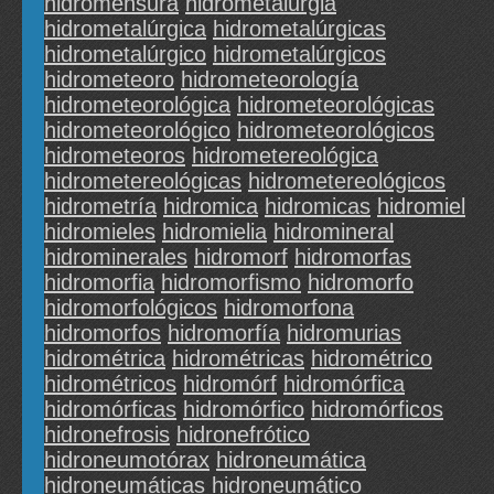
hidromensura
hidrometalurgia
hidrometalúrgica
hidrometalúrgicas
hidrometalúrgico
hidrometalúrgicos
hidrometeoro
hidrometeorología
hidrometeorológica
hidrometeorológicas
hidrometeorológico
hidrometeorológicos
hidrometeoros
hidrometereológica
hidrometereológicas
hidrometereológicos
hidrometría
hidromica
hidromicas
hidromiel
hidromieles
hidromielia
hidromineral
hidrominerales
hidromorf
hidromorfas
hidromorfia
hidromorfismo
hidromorfo
hidromorfológicos
hidromorfona
hidromorfos
hidromorfía
hidromurias
hidrométrica
hidrométricas
hidrométrico
hidrométricos
hidromórf
hidromórfica
hidromórficas
hidromórfico
hidromórficos
hidronefrosis
hidronefrótico
hidroneumotórax
hidroneumática
hidroneumáticas
hidroneumático