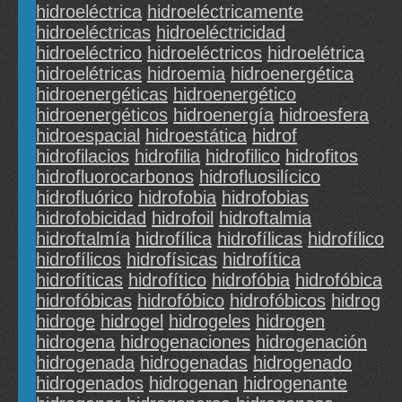
hidroeléctrica
hidroeléctricamente
hidroeléctricas
hidroeléctricidad
hidroeléctrico
hidroeléctricos
hidroelétrica
hidroelétricas
hidroemia
hidroenergética
hidroenergéticas
hidroenergético
hidroenergéticos
hidroenergía
hidroesfera
hidroespacial
hidroestática
hidrof
hidrofilacios
hidrofilia
hidrofilico
hidrofitos
hidrofluorocarbonos
hidrofluosilícico
hidrofluórico
hidrofobia
hidrofobias
hidrofobicidad
hidrofoil
hidroftalmia
hidroftalmía
hidrofílica
hidrofílicas
hidrofílico
hidrofílicos
hidrofísicas
hidrofítica
hidrofíticas
hidrofítico
hidrofóbia
hidrofóbica
hidrofóbicas
hidrofóbico
hidrofóbicos
hidrog
hidroge
hidrogel
hidrogeles
hidrogen
hidrogena
hidrogenaciones
hidrogenación
hidrogenada
hidrogenadas
hidrogenado
hidrogenados
hidrogenan
hidrogenante