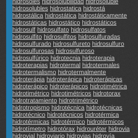
hidrosoles
hidrosolubilidad
hidrosoluble
hidrosolubles
hidrostatica
hidrostá
hidrostálica
hidrostática
hidrostáticamente
hidrostáticas
hidrostático
hidrostáticos
hidrosulf
hidrosulfato
hidrosulfatos
hidrosulfito
hidrosulfitos
hidrosulfuradas
hidrosulfurado
hidrosulfureto
hidrosulfuro
hidrosulfurosas
hidrosulfuroso
hidrosulfúrico
hidrotecnia
hidroterapia
hidroterapias
hidrotermal
hidrotermales
hidrotermalismo
hidrotermalmente
hidroterápia
hidroterápica
hidroterápicas
hidroterápico
hidroterápicos
hidrotimétrica
hidrotimétrico
hidrotimétricos
hidrotorax
hidrotratamiento
hidrotrimétrico
hidrotropismo
hidrotécnica
hidrotécnicas
hidrotécnico
hidrotécnicos
hidrotérmica
hidrotérmicas
hidrotérmico
hidrotérmicos
hidrotímetro
hidrotórax
hidrouréter
hidrovia
hidrovial
hidroviario
hidrovias
hidrovía