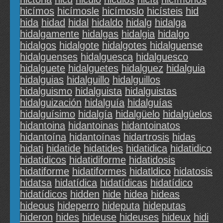
hicímos
hicímosle
hicímoslo
hicísteis
hid
hida
hidad
hidal
hidaldo
hidalg
hidalga
hidalgamente
hidalgas
hidalgia
hidalgo
hidalgos
hidalgote
hidalgotes
hidalguense
hidalguenses
hidalguesca
hidalguesco
hidalguete
hidalguetes
hidalguez
hidalguia
hidalguias
hidalguillo
hidalguillos
hidalguismo
hidalguista
hidalguistas
hidalguización
hidalguía
hidalguías
hidalguísimo
hidalgía
hidalgüelo
hidalgüelos
hidantoina
hidantoinas
hidantoinatos
hidantoína
hidantoínas
hidartrosis
hidas
hidati
hidatide
hidatides
hidatidica
hidatidico
hidatidicos
hidatidiforme
hidatidosis
hidatiforme
hidatiformes
hidatldico
hidatosis
hidatsa
hidatídica
hidatídicas
hidatídico
hidatídicos
hidden
hide
hidea
hideas
hideous
hideperro
hideputa
hideputas
hideron
hides
hideuse
hideuses
hideux
hidi