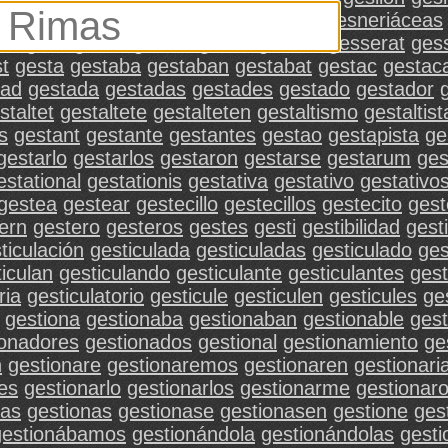
slis
geslión
geslo
geslos
gesneriana
gesneriáceas
ual
gess
gessa
gessar
gesse
gessen
gesserat
ges
t
gesta
gestaba
gestaban
gestabat
gestac
gestac
tad
gestada
gestadas
gestades
gestado
gestador
staltet
gestaltete
gestalteten
gestaltismo
gestaltist
s
gestant
gestante
gestantes
gestao
gestapista
ge
gestarlo
gestarlos
gestaron
gestarse
gestarum
ges
estational
gestationis
gestativa
gestativo
gestativo
gestea
gestear
gestecillo
gestecillos
gestecito
gest
ern
gestero
gesteros
gestes
gesti
gestibilidad
gest
ticulación
gesticulada
gesticuladas
gesticulado
ges
iculan
gesticulando
gesticulante
gesticulantes
gest
ria
gesticulatorio
gesticule
gesticulen
gesticules
ge
gestiona
gestionaba
gestionaban
gestionable
gest
ionadores
gestionados
gestional
gestionamiento
ge
n
gestionare
gestionaremos
gestionaren
gestionari
les
gestionarlo
gestionarlos
gestionarme
gestionar
ías
gestionas
gestionase
gestionasen
gestione
ges
gestionábamos
gestionándola
gestionándolas
gesti