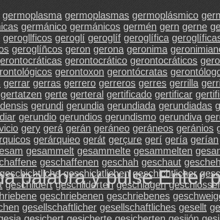
germoplasma
germoplasmas
germoplásmico
ger
icas
germánico
germánicos
germén
gern
gerne
ge
gerogllficos
geroglí
geroglíf
geroglífica
geroglífica
cos
geroglíñcos
geron
gerona
geronima
geronimian
erontocráticas
gerontocrático
gerontocráticos
gero
rontológicos
gerontoxon
gerontócratas
gerontólog
s
gerrar
gerras
gerrero
gerreros
gerres
gerrilla
gerr
gertatzen
gerte
gerteral
gertificado
gertificar
gertif
densis
gerundi
gerundia
gerundiada
gerundiadas
g
diar
gerundio
gerundios
gerundismo
gerundiva
ger
vicio
gery
gerá
gerán
geráneo
geráneos
geránios
rquicos
gerárquieo
gerát
gerçure
gerí
gería
gerían
esam
gesammelt
gesammelte
gesammelten
gesa
chaffene
geschaffenen
geschah
geschaut
gesche
na palabra y pulse Enter 
geschichtliche
geschichtlichen
geschichtlicher
gesc
t
geschildert
geschilderten
geschlagen
geschlosse
hriebene
geschriebenen
geschriebenes
geschweig
ichen
gesellschaftlicher
gesellschaftliches
gesellt
g
gesia
gesichert
gesicherte
gesicherten
gesiión
ges