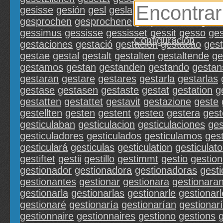
gesisse
gesión
gesl
gesla
geslion
gesliones
ge
gesprochen
gesprochene
gesprochenen
gesr
gessimus
gessisse
gessisset
gessit
gesso
ges
Configuración
gestaciones
gestació
gestación
gestacáo
ges
gestae
gestal
gestalt
gestalten
gestaltende
ge
gestamos
gestan
gestanden
gestando
gestan
gestaran
gestare
gestares
gestarla
gestarlas
gestase
gestasen
gestaste
gestat
gestation
g
gestatten
gestattet
gestavit
gestazione
geste
gestellten
gesten
gestent
gesteo
gestera
gest
gesticulaban
gesticulacion
gesticulaciones
ges
gesticuladores
gesticulados
gesticulamos
gest
gesticulará
gesticulas
gesticulation
gesticulato
gestiftet
gestii
gestillo
gestimmt
gestio
gestion
gestionador
gestionadora
gestionadoras
gest
gestionantes
gestionar
gestionara
gestionara
gestionarla
gestionarlas
gestionarle
gestionar
gestionaré
gestionaría
gestionarían
gestionar
gestionnaire
gestionnaires
gestiono
gestions